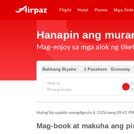
Flight
Hotel
Promo
Mga Orde
Hanapin ang muran
Mag-enjoy sa mga alok ng tike
Balikang Biyahe
1 Pasahero
Economy
Mula sa
S
Huling Na-update noong
Agosto 6, 2026 nang 09:42 
Mag-book at makuha ang pi