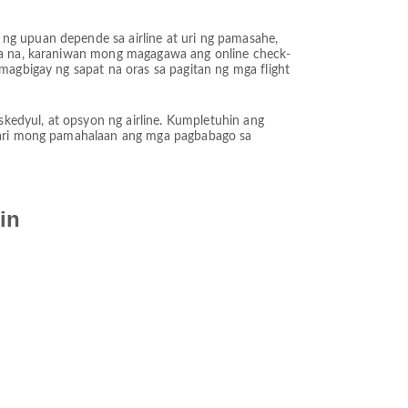
ng upuan depende sa airline at uri ng pamasahe,
k ka na, karaniwan mong magagawa ang online check-
 magbigay ng sapat na oras sa pagitan ng mga flight
kedyul, at opsyon ng airline. Kumpletuhin ang
Maaari mong pamahalaan ang mga pagbabago sa
in