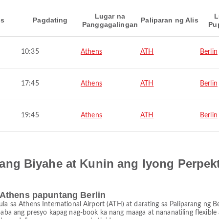
Lugar na
L
is
Pagdating
Paliparan ng Alis
Panggagalingan
Pu
10:35
Athens
ATH
Berlin
17:45
Athens
ATH
Berlin
19:45
Athens
ATH
Berlin
ng Biyahe at Kunin ang Iyong Perpek
 Athens papuntang Berlin
ula sa Athens International Airport (ATH) at darating sa Paliparang ng B
a ang presyo kapag nag-book ka nang maaga at nananatiling flexible a