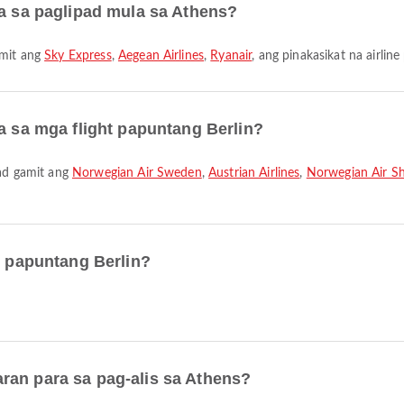
ra sa paglipad mula sa Athens?
amit ang
Sky Express
,
Aegean Airlines
,
Ryanair
, ang pinakasikat na airlin
ra sa mga flight papuntang Berlin?
pad gamit ang
Norwegian Air Sweden
,
Austrian Airlines
,
Norwegian Air Sh
s papuntang Berlin?
ran para sa pag-alis sa Athens?