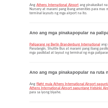
Ang
Athens International Airport
ang pinakasikat na
Nursery at marami pang ibang amenities para mas m
terminal layouts ng mga airport na ito.
Ano ang mga pinakapopular na palipa
Paliparang ng Berlin Brandenburg International
ang m
Panalangin, Shuttle Bus at marami pang ibang pasi
mga pasilidad at layout ng terminal ng mga paliparan
Ano ang mga pinakapopular na ruta n
Ang
flight mula Athens International Airport papunt
Athens International Airport papuntang Helsinki Air
para sa iyong biyahe.