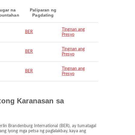
ugar na
Paliparan ng
puntahan
Pagdating
Tingnan ang
BER
Presyo
Tingnan ang
BER
Presyo
Tingnan ang
BER
Presyo
tong Karanasan sa
erlin Brandenburg International (BER), ay tumatagal
ng iyong mga petsa ng paglalakbay, kaya ang