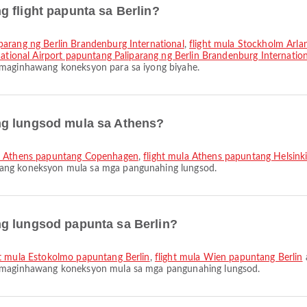
 flight papunta sa Berlin?
parang ng Berlin Brandenburg International
,
flight mula Stockholm Arla
national Airport papuntang Paliparang ng Berlin Brandenburg Internation
 maginhawang koneksyon para sa iyong biyahe.
ng lungsod mula sa Athens?
la Athens papuntang Copenhagen
,
flight mula Athens papuntang Helsink
wang koneksyon mula sa mga pangunahing lungsod.
g lungsod papunta sa Berlin?
ht mula Estokolmo papuntang Berlin
,
flight mula Wien papuntang Berlin
g maginhawang koneksyon mula sa mga pangunahing lungsod.