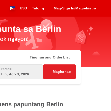
USD
Tulong
Mag-Sign In/Magrehistro
unta sa Berlin
ook ngayon!
Tingnan ang Order List
Pagbalik
Maghanap
Lin, Ago 9, 2026
hens papuntang Berlin