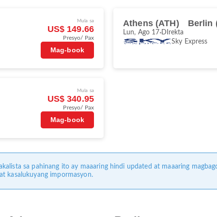
Mula sa
Athens (ATH)
Berlin
US$ 149.66
Lun, Ago 17
DIrekta
Presyo/ Pax
Sky Express
Mag-book
Mula sa
US$ 340.95
Presyo/ Pax
Mag-book
kalista sa pahinang ito ay maaaring hindi updated at maaaring magbag
 at kasalukuyang impormasyon.