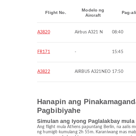
Modelo ng
Flight No.
Pag-al
Aircraft
A3820
Airbus A321 N
08:40
FR171
-
15:45
A3822
AIRBUS A321NEO
17:50
Hanapin ang Pinakamaganda
Pagbibiyahe
Simulan ang Iyong Paglalakbay mula
Ang flight mula Athens papuntang Berlin, na aalis m
ng humigit-kumulang 2h 55m. Karaniwang mas mabab