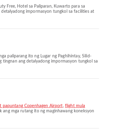
ty Free, Hotel sa Paliparan, Kuwarto para sa
detalyadong impormasyon tungkol sa facilities at
a paliparang ito ng Lugar ng Paghihintay, Silid-
ng tingnan ang detalyadong impormasyon tungkol sa
ort papuntang Copenhagen Airport
,
flight mula
lok ang mga rutang ito ng maginhawang koneksyon