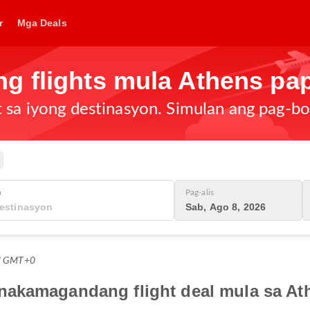
r
Mga Deals
g flights mula Athens pap
t sa iyong destinasyon. Simulan ang pag-b
a
Pag-alis
Sab, Ago 8, 2026
PM GMT+0
nakamagandang flight deal mula sa At