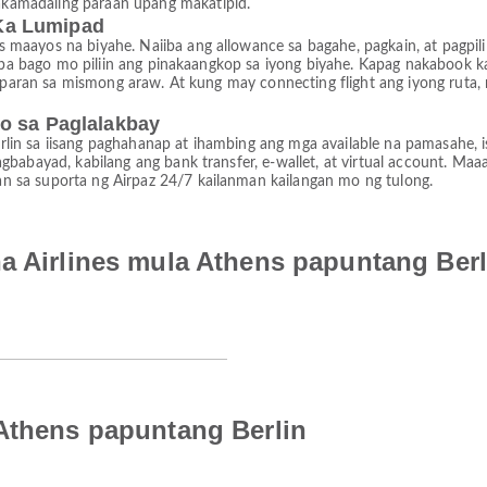
kamadaling paraan upang makatipid.
Ka Lumipad
aayos na biyahe. Naiiba ang allowance sa bagahe, pagkain, at pagpili 
ibaba bago mo piliin ang pinakaangkop sa iyong biyahe. Kapag nakaboo
liparan sa mismong araw. At kung may connecting flight ang iyong ruta,
o sa Paglalakbay
in sa iisang paghahanap at ihambing ang mga available na pamasahe, is
agbabayad, kabilang ang bank transfer, e-wallet, at virtual account. 
 sa suporta ng Airpaz 24/7 kailanman kailangan mo ng tulong.
a Airlines mula Athens papuntang Berl
 Athens papuntang Berlin