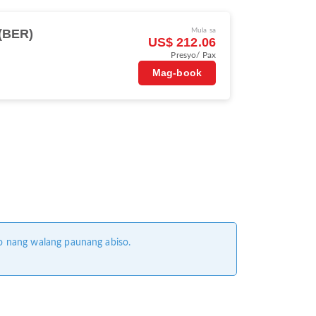
 (BER)
Mula sa
US$ 212.06
Presyo/ Pax
Mag-book
o nang walang paunang abiso.