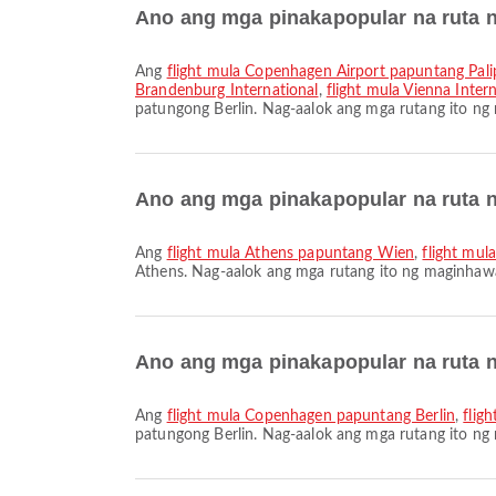
Ano ang mga pinakapopular na ruta ng
Ang
flight mula Copenhagen Airport papuntang Pali
Brandenburg International
,
flight mula Vienna Inter
patungong Berlin. Nag-aalok ang mga rutang ito ng
Ano ang mga pinakapopular na ruta 
Ang
flight mula Athens papuntang Wien
,
flight mu
Athens. Nag-aalok ang mga rutang ito ng maginha
Ano ang mga pinakapopular na ruta n
Ang
flight mula Copenhagen papuntang Berlin
,
flig
patungong Berlin. Nag-aalok ang mga rutang ito n