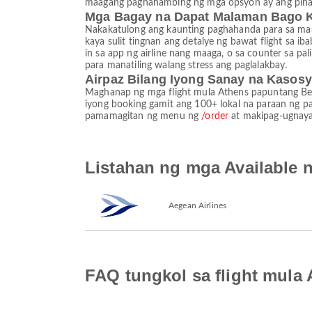
maagang paghahambing ng mga opsyon ay ang pina
Mga Bagay na Dapat Malaman Bago 
Nakakatulong ang kaunting paghahanda para sa mas m
kaya sulit tingnan ang detalye ng bawat flight sa 
in sa app ng airline nang maaga, o sa counter sa pa
para manatiling walang stress ang paglalakbay.
Airpaz Bilang Iyong Sanay na Kasosy
Maghanap ng mga flight mula Athens papuntang Berl
iyong booking gamit ang 100+ lokal na paraan ng p
pamamagitan ng menu ng
/order
at makipag-ugnayan
Listahan ng mga Available n
Aegean Airlines
FAQ tungkol sa flight mula