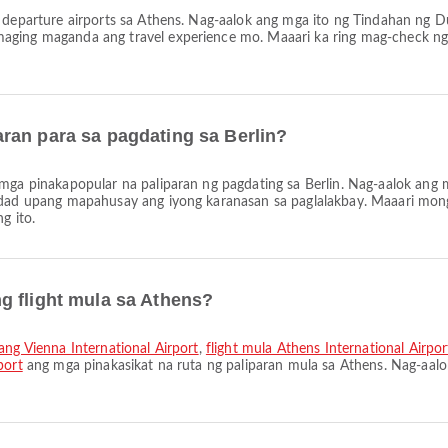
 departure airports sa Athens. Nag-aalok ang mga ito ng Tindahan ng Du
aging maganda ang travel experience mo. Maaari ka ring mag-check ng 
ran para sa pagdating sa Berlin?
ga pinakapopular na paliparan ng pagdating sa Berlin. Nag-aalok ang mg
lidad upang mapahusay ang iyong karanasan sa paglalakbay. Maaari mo
g ito.
g flight mula sa Athens?
ang Vienna International Airport
,
flight mula Athens International Airp
port
ang mga pinakasikat na ruta ng paliparan mula sa Athens. Nag-aa