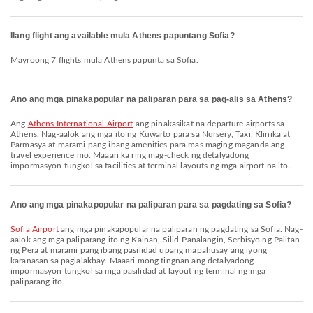
Ilang flight ang available mula Athens papuntang Sofia?
Mayroong 7 flights mula Athens papunta sa Sofia.
Ano ang mga pinakapopular na paliparan para sa pag-alis sa Athens?
Ang
Athens International Airport
ang pinakasikat na departure airports sa
Athens. Nag-aalok ang mga ito ng Kuwarto para sa Nursery, Taxi, Klinika at
Parmasya at marami pang ibang amenities para mas maging maganda ang
travel experience mo. Maaari ka ring mag-check ng detalyadong
impormasyon tungkol sa facilities at terminal layouts ng mga airport na ito.
Ano ang mga pinakapopular na paliparan para sa pagdating sa Sofia?
Sofia Airport
ang mga pinakapopular na paliparan ng pagdating sa Sofia. Nag-
aalok ang mga paliparang ito ng Kainan, Silid-Panalangin, Serbisyo ng Palitan
ng Pera at marami pang ibang pasilidad upang mapahusay ang iyong
karanasan sa paglalakbay. Maaari mong tingnan ang detalyadong
impormasyon tungkol sa mga pasilidad at layout ng terminal ng mga
paliparang ito.