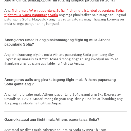
Ano ang mga pinakapopular na ruta ng lungsod papunta sa Sofia?
Ang
flight mula Wien papuntang Sofia
,
flight mula İstanbul papuntang Sofia
,
flight mula Varna papuntang Sofia
ang mga pinakasikat na rutang panlungsod
patungong Sofia. Nag-aalok ang mga rutang ito ng maginhawang koneksyon
mula sa mga pangunahing lungsod.
Anong oras umaalis ang pinakamaagang flight ng mula Athens
papuntang Sofia?
Ang pinakaunang biyahe mula Athens papuntang Sofia gamit ang Sky
Express ay umaalis sa 07:15. Maaari mong tingnan ang iskedyul na ito at
ihambing ang iba pang available na flight sa Airpaz.
Anong oras aalis ang pinakabagong flight mula Athens papuntang
Sofia gamit ang ?
Ang huling biyahe mula Athens papuntang Sofia gamit ang Sky Express ay
umaalis sa 19:20. Maaari mong tingnan ang iskedyul na ito at ihambing ang
iba pang available na flight sa Airpaz.
Gaano katagal ang flight mula Athens papunta sa Sofia?
Ang tagal ng flight mula Athens papunta sa Sofia ay mga 1h 15m.