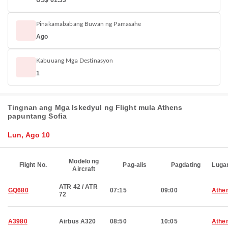
US$ 61.33
Pinakamababang Buwan ng Pamasahe
Ago
Kabuuang Mga Destinasyon
1
Tingnan ang Mga Iskedyul ng Flight mula Athens
papuntang Sofia
Lun, Ago 10
Modelo ng
Flight No.
Pag-alis
Pagdating
Luga
Aircraft
ATR 42 / ATR
GQ680
07:15
09:00
Athe
72
A3980
Airbus A320
08:50
10:05
Athe