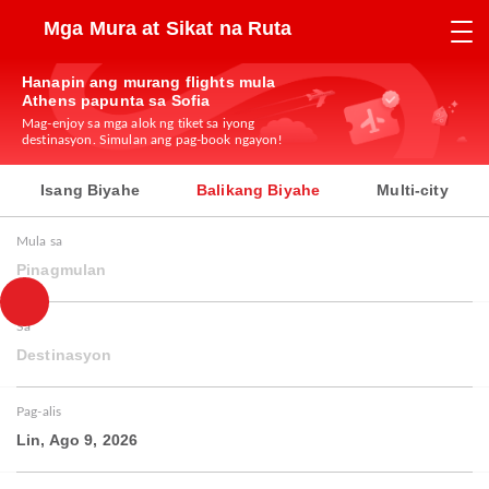
Mga Mura at Sikat na Ruta
Hanapin ang murang flights mula
Athens papunta sa Sofia
Mag-enjoy sa mga alok ng tiket sa iyong
destinasyon. Simulan ang pag-book ngayon!
Isang Biyahe
Balikang Biyahe
Multi-city
Mula sa
Pinagmulan
Sa
Destinasyon
Pag-alis
Lin, Ago 9, 2026