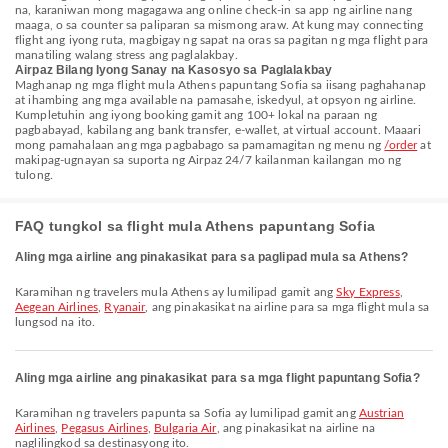
na, karaniwan mong magagawa ang online check-in sa app ng airline nang
maaga, o sa counter sa paliparan sa mismong araw. At kung may connecting
flight ang iyong ruta, magbigay ng sapat na oras sa pagitan ng mga flight para
manatiling walang stress ang paglalakbay.
Airpaz Bilang Iyong Sanay na Kasosyo sa Paglalakbay
Maghanap ng mga flight mula Athens papuntang Sofia sa iisang paghahanap
at ihambing ang mga available na pamasahe, iskedyul, at opsyon ng airline.
Kumpletuhin ang iyong booking gamit ang 100+ lokal na paraan ng
pagbabayad, kabilang ang bank transfer, e-wallet, at virtual account. Maaari
mong pamahalaan ang mga pagbabago sa pamamagitan ng menu ng
/order
at
makipag-ugnayan sa suporta ng Airpaz 24/7 kailanman kailangan mo ng
tulong.
FAQ tungkol sa flight mula Athens papuntang Sofia
Aling mga airline ang pinakasikat para sa paglipad mula sa Athens?
Karamihan ng travelers mula Athens ay lumilipad gamit ang
Sky Express
,
Aegean Airlines
,
Ryanair
, ang pinakasikat na airline para sa mga flight mula sa
lungsod na ito.
Aling mga airline ang pinakasikat para sa mga flight papuntang Sofia?
Karamihan ng travelers papunta sa Sofia ay lumilipad gamit ang
Austrian
Airlines
,
Pegasus Airlines
,
Bulgaria Air
, ang pinakasikat na airline na
naglilingkod sa destinasyong ito.