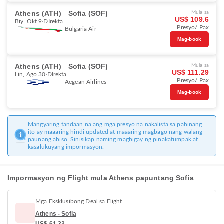
Athens (ATH)
Sofia (SOF)
Mula sa
US$ 109.6
Biy, Okt 9
DIrekta
Presyo/ Pax
Bulgaria Air
Mag-book
Athens (ATH)
Sofia (SOF)
Mula sa
US$ 111.29
Lin, Ago 30
DIrekta
Presyo/ Pax
Aegean Airlines
Mag-book
Mangyaring tandaan na ang mga presyo na nakalista sa pahinang
ito ay maaaring hindi updated at maaaring magbago nang walang
paunang abiso. Sinisikap naming magbigay ng pinakatumpak at
kasalukuyang impormasyon.
Impormasyon ng Flight mula Athens papuntang Sofia
Mga Eksklusibong Deal sa Flight
Athens - Sofia