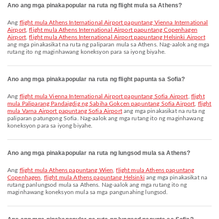
Ano ang mga pinakapopular na ruta ng flight mula sa Athens?
Ang
flight mula Athens International Airport papuntang Vienna International
Airport
,
flight mula Athens International Airport papuntang Copenhagen
Airport
,
flight mula Athens International Airport papuntang Helsinki Airport
ang mga pinakasikat na ruta ng paliparan mula sa Athens. Nag-aalok ang mga
rutang ito ng maginhawang koneksyon para sa iyong biyahe.
Ano ang mga pinakapopular na ruta ng flight papunta sa Sofia?
Ang
flight mula Vienna International Airport papuntang Sofia Airport
,
flight
mula Paliparang Pandaigdig ng Sabiha Gokcen papuntang Sofia Airport
,
flight
mula Varna Airport papuntang Sofia Airport
ang mga pinakasikat na ruta ng
paliparan patungong Sofia. Nag-aalok ang mga rutang ito ng maginhawang
koneksyon para sa iyong biyahe.
Ano ang mga pinakapopular na ruta ng lungsod mula sa Athens?
Ang
flight mula Athens papuntang Wien
,
flight mula Athens papuntang
Copenhagen
,
flight mula Athens papuntang Helsinki
ang mga pinakasikat na
rutang panlungsod mula sa Athens. Nag-aalok ang mga rutang ito ng
maginhawang koneksyon mula sa mga pangunahing lungsod.