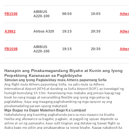
AIRBUS
FB1506
08:50
10:05
Athe
A220-100
A3982
Airbus A320
19:15
20:30
Athe
AIRBUS
FB1508
19:15
20:30
Athe
A220-100
Hanapin ang Pinakamagandang Biyahe at Kunin ang Iyong
Perpektong Karanasan sa Pagbibiyahe
Simulan ang Iyong Paglalakbay mula Athens papuntang Sofia
Ang flight mula Athens papuntang Sofia, na aalis mula sa Athens
International Airport (ATH) at darating sa Sofia Airport (SOF), ay tumatagal ng
humigit-kumulang 1h 15m. Karaniwang mas mababa ang presyo kapag nag-
book ka nang maaga at nananatiling flexible ang iyong mga petsa ng
paglalakbay, kaya ang maagang paghahambing ng mga opsyon ay ang
pinakamadaling paraan upang makatipid.
Mga Bagay na Dapat Malaman Bago Ka Lumipad
Nakakatulong ang kaunting paghahanda para sa mas maayos na biyahe.
Naiiba ang allowance sa bagahe, pagkain, at pagpili ng upuan depende sa
airline at uri ng pamasahe, kaya sulit tingnan ang detalye ng bawat flight sa
ibaba bago mo piliin ang pinakaangkop sa iyong biyahe. Kapag nakabook ka