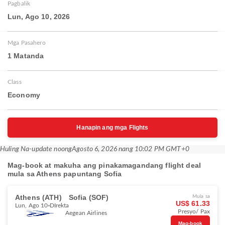
Pagbalik
Lun, Ago 10, 2026
Mga Pasahero
1 Matanda
Class
Economy
Hanapin ang mga Flights
Huling Na-update noong
Agosto 6, 2026 nang 10:02 PM GMT+0
Mag-book at makuha ang pinakamagandang flight deal
mula sa Athens papuntang Sofia
Athens (ATH)
Sofia (SOF)
Mula sa
US$ 61.33
Lun, Ago 10
DIrekta
Presyo/ Pax
Aegean Airlines
Mag-book