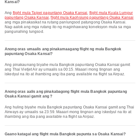
Kansai?
Ang
flight mula Taipei papuntang Osaka Kansai
,
flight mula Kuala Lumpur
papuntang Osaka Kansai
,
flight mula Kaohsiung papuntang Osaka Kansai
ang mga pinakasikat na rutang panlungsod patungong Osaka Kansai.
Nag-aalok ang mga rutang ito ng maginhawang koneksyon mula sa mga
pangunahing lungsod.
Anong oras umaalis ang pinakamaagang flight ng mula Bangkok
papuntang Osaka Kansai?
Ang pinakaunang biyahe mula Bangkok papuntang Osaka Kansai gamit
ang Thai Vietjet Air ay umaalis sa 00:15. Maaari mong tingnan ang
iskedyul na ito at ihambing ang iba pang available na flight sa Airpaz.
Anong oras aalis ang pinakabagong flight mula Bangkok papuntang
Osaka Kansai gamit ang ?
Ang huling biyahe mula Bangkok papuntang Osaka Kansai gamit ang Thai
Airways ay umaalis sa 23:59. Maaari mong tingnan ang iskedyul na ito at
ihambing ang iba pang available na flight sa Airpaz.
Gaano katagal ang flight mula Bangkok papunta sa Osaka Kansai?