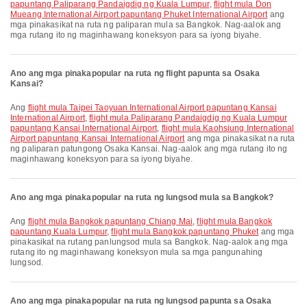
papuntang Paliparang Pandaigdig ng Kuala Lumpur
,
flight mula Don
Mueang International Airport papuntang Phuket International Airport
ang
mga pinakasikat na ruta ng paliparan mula sa Bangkok. Nag-aalok ang
mga rutang ito ng maginhawang koneksyon para sa iyong biyahe.
Ano ang mga pinakapopular na ruta ng flight papunta sa Osaka
Kansai?
Ang
flight mula Taipei Taoyuan International Airport papuntang Kansai
International Airport
,
flight mula Paliparang Pandaigdig ng Kuala Lumpur
papuntang Kansai International Airport
,
flight mula Kaohsiung International
Airport papuntang Kansai International Airport
ang mga pinakasikat na ruta
ng paliparan patungong Osaka Kansai. Nag-aalok ang mga rutang ito ng
maginhawang koneksyon para sa iyong biyahe.
Ano ang mga pinakapopular na ruta ng lungsod mula sa Bangkok?
Ang
flight mula Bangkok papuntang Chiang Mai
,
flight mula Bangkok
papuntang Kuala Lumpur
,
flight mula Bangkok papuntang Phuket
ang mga
pinakasikat na rutang panlungsod mula sa Bangkok. Nag-aalok ang mga
rutang ito ng maginhawang koneksyon mula sa mga pangunahing
lungsod.
Ano ang mga pinakapopular na ruta ng lungsod papunta sa Osaka