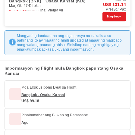
Bangkok (BKK)
Osaka Kansai (KIX)
Mula sa
US$ 131.14
Mar, Okt 27
DIrekta
Presyo/ Pax
Thai Vietjet Air
Mag-book
Mangyaring tandaan na ang mga presyo na nakalista sa
pahinang ito ay maaaring hindi updated at maaaring magbago
nang walang paunang abiso. Sinisikap naming magbigay ng
pinakatumpak at kasalukuyang impormasyon.
Impormasyon ng Flight mula Bangkok papuntang Osaka
Kansai
Mga Eksklusibong Deal sa Flight
Bangkok - Osaka Kansai
US$ 99.18
Pinakamababang Buwan ng Pamasahe
Ago