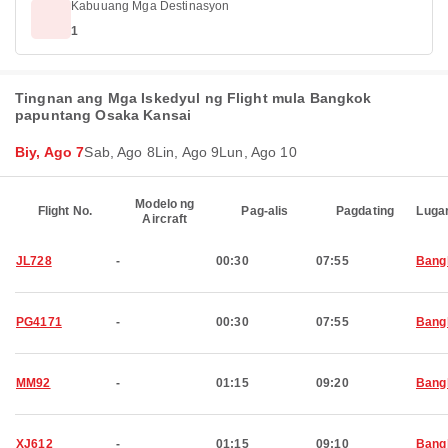
Kabuuang Mga Destinasyon
1
Tingnan ang Mga Iskedyul ng Flight mula Bangkok
papuntang Osaka Kansai
Biy, Ago 7
Sab, Ago 8
Lin, Ago 9
Lun, Ago 10
Modelo ng
Flight No.
Pag-alis
Pagdating
Luga
Aircraft
JL728
-
00:30
07:55
Bang
PG4171
-
00:30
07:55
Bang
MM92
-
01:15
09:20
Bang
XJ612
-
01:15
09:10
Bang