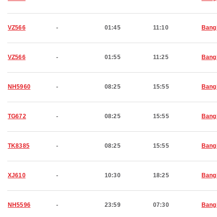
VZ566
-
01:45
11:10
Bang
VZ566
-
01:55
11:25
Bang
NH5960
-
08:25
15:55
Bang
TG672
-
08:25
15:55
Bang
TK8385
-
08:25
15:55
Bang
XJ610
-
10:30
18:25
Bang
NH5596
-
23:59
07:30
Bang