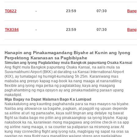
TG622
-
23:59
07:30
Bang
TK8384
-
23:59
07:30
Bang
Hanapin ang Pinakamagandang Biyahe at Kunin ang Iyong
Perpektong Karanasan sa Pagbibiyahe
Simulan ang Iyong Paglalakbay mula Bangkok papuntang Osaka Kansai
Ang flight mula Bangkok papuntang Osaka Kansai, na aalis mula sa
Suvarnabhumi Airport (BKK) at darating sa Kansai International Airport
(KIX), ay tumatagal ng humigit-kumulang 5h 25m. Karaniwang mas
mababa ang presyo kapag nag-book ka nang maaga at nananatiling
flexible ang iyong mga petsa ng paglalakbay, kaya ang maagang
paghahambing ng mga opsyon ay ang pinakamadaling paraan upang
makatipid.
Mga Bagay na Dapat Malaman Bago Ka Lumipad
Nakakatulong ang kaunting paghahanda para sa mas maayos na biyahe.
Naiiba ang allowance sa bagahe, pagkain, at pagpili ng upuan depende
sa airline at uri ng pamasahe, kaya sulit tingnan ang detalye ng bawat
flight sa ibaba bago mo piliin ang pinakaangkop sa iyong biyahe. Kapag
nakabook ka na, karaniwan mong magagawa ang online check-in sa app
ng airline nang maaga, o sa counter sa paliparan sa mismong araw. At
kung may connecting flight ang iyong ruta, magbigay ng sapat na oras sa
pagitan ng mga flight para manatiling walang stress ang paglalakbay.