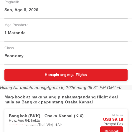
Pagbalik
Sab, Ago 8, 2026
Mga Pasahero
1 Matanda
Class
Economy
Hanapin ang mga Flights
Huling Na-update noong
Agosto 6, 2026 nang 06:31 PM GMT+0
Mag-book at makuha ang pinakamagandang flight deal
mula sa Bangkok papuntang Osaka Kansai
Bangkok (BKK)
Osaka Kansai (KIX)
Mula sa
US$ 99.18
Huw, Ago 6
DIrekta
Presyo/ Pax
Thai Vietjet Air
Mag-book