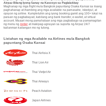
Airpaz Bilang Iyong Sanay na Kasosyo sa Paglalakbay
Maghanap ng mga flight mula Bangkok papuntang Osaka Kansai sa iisang
paghahanap at ihambing ang mga available na pamasahe, iskedyul, at
opsyon ng airline. Kumpletuhin ang iyong booking gamit ang 100+ lokal na
paraan ng pagbabayad, kabilang ang bank transfer, e-wallet, at virtual
account. Maaari mong pamahalaan ang mga pagbabago sa pamamagitan
ng menu ng
/order
at makipag-ugnayan sa suporta ng Airpaz 24/7
kailanman kailangan mo ng tulong.
Listahan ng mga Available na Airlines mula Bangkok
papuntang Osaka Kansai
Thai AirAsia X
Thai Lion Air
Thai Vietjet Air
Thai Airways
Peach Aviation
Japan Airlines