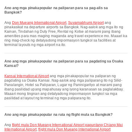
Ano ang mga pinakapopular na paliparan para sa pag-alis sa
Bangkok?
Ang
Don Mueang International Airport
,
Suvarnabhumi Airport
ang
pinakasikat na departure airports sa Bangkok. Nag-aalok ang mga ito ng
Kainan, Tindahan ng Duty Free, Rental ng Kotse at marami pang ibang
amenities para mas maging maganda ang travel experience mo. Maaari ka
ring mag-check ng detalyadong impormasyon tungkol sa facilities at
terminal layouts ng mga airport na ito.
Ano ang mga pinakapopular na paliparan para sa pagdating sa Osaka
Kansai?
Kansai International Airport
ang mga pinakapopular na paliparan ng
pagdating sa Osaka Kansai. Nag-aalok ang mga paliparang ito ng Silid-
Panalangin, Hotel sa Paliparan, Lugar ng Paninigarilyo at marami pang
ibang pasilidad upang mapahusay ang iyong karanasan sa paglalakbay.
Maaari mong tingnan ang detalyadong impormasyon tungkol sa mga
pasilidad at layout ng terminal ng mga paliparang ito.
Ano ang mga pinakapopular na ruta ng flight mula sa Bangkok?
Ang
flight mula Don Mueang International Airport papuntang Chiang Mai
International Airport
,
flight mula Don Mueang International Airport