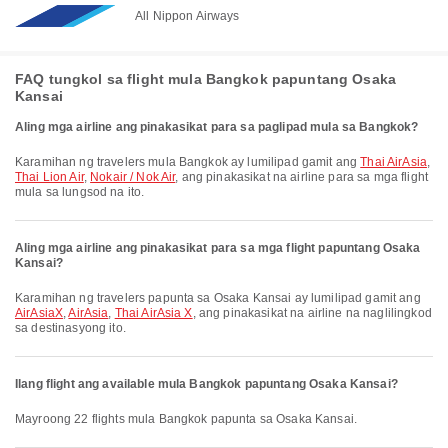
All Nippon Airways
FAQ tungkol sa flight mula Bangkok papuntang Osaka
Kansai
Aling mga airline ang pinakasikat para sa paglipad mula sa Bangkok?
Karamihan ng travelers mula Bangkok ay lumilipad gamit ang
Thai AirAsia
,
Thai Lion Air
,
Nokair / Nok Air
, ang pinakasikat na airline para sa mga flight
mula sa lungsod na ito.
Aling mga airline ang pinakasikat para sa mga flight papuntang Osaka
Kansai?
Karamihan ng travelers papunta sa Osaka Kansai ay lumilipad gamit ang
AirAsiaX
,
AirAsia
,
Thai AirAsia X
, ang pinakasikat na airline na naglilingkod
sa destinasyong ito.
Ilang flight ang available mula Bangkok papuntang Osaka Kansai?
Mayroong 22 flights mula Bangkok papunta sa Osaka Kansai.