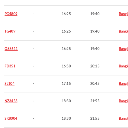
PG4809
-
16:25
19:40
Bang
TG409
-
16:25
19:40
Bang
OS8611
-
16:25
19:40
Bang
FD351
-
16:50
20:15
Bang
SL104
-
17:15
20:45
Bang
NZ3453
-
18:30
21:55
Bang
SK8004
-
18:30
21:55
Bang