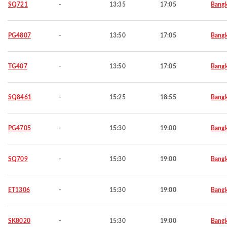
SQ721
-
13:35
17:05
Bang
PG4807
-
13:50
17:05
Bang
TG407
-
13:50
17:05
Bang
SQ8461
-
15:25
18:55
Bang
PG4705
-
15:30
19:00
Bang
SQ709
-
15:30
19:00
Bang
ET1306
-
15:30
19:00
Bang
SK8020
-
15:30
19:00
Bang