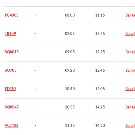
PG4803
-
08:00
11:15
Bang
TR609
-
09:05
12:25
Bang
SQ8615
-
09:05
12:25
Bang
SQ705
-
09:20
12:45
Bang
FD357
-
10:40
14:05
Bang
SQ8547
-
10:55
14:25
Bang
AC7426
-
11:15
14:30
Bang