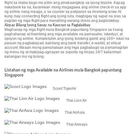
flight sa ibaba bago mo piliin ang pinakaangkop sa iyong biyahe. Kapag
nakabook ka na, karaniwan mong magagawa ang online check-in sa app
ng airline nang maaga, o sa counter sa paliparan sa mismong araw. At
kung may connecting flight ang iyong ruta, magbigay ng sapat na oras sa
pagitan ng mga flight para manatiling walang stress ang paglalakbay.
Airpaz Bilang Iyong Sanay na Kasosyo sa Paglalakbay
Maghanap ng mga flight mula Bangkok papuntang Singapore sa iisang
paghahanap at ihambing ang mga available na pamasahe, iskedyul, at
opsyon ng airline. Kumpletuhin ang iyong booking gamit ang 100+ lokal na
paraan ng pagbabayad, kabilang ang bank transfer, e-wallet, at virtual
account. Maaari mong pamahalaan ang mga pagbabago sa pamamagitan
ng menu ng at makipag-ugnayan sa suporta ng Airpaz 24/7 kailanman
kailangan mo ng tulong.
Listahan ng mga Available na Airlines mula Bangkok papuntang
Singapore
Scoot TigerAir
Thai Lion Air
Thai AirAsia
Thai Airways