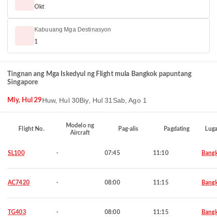
Okt
Kabuuang Mga Destinasyon
1
Tingnan ang Mga Iskedyul ng Flight mula Bangkok papuntang
Singapore
Huw, Hul 30
Biy, Hul 31
Sab, Ago 1
Miy, Hul 29
Modelo ng
Flight No.
Pag-alis
Pagdating
Luga
Aircraft
SL100
-
07:45
11:10
Bang
AC7420
-
08:00
11:15
Bang
TG403
-
08:00
11:15
Bang