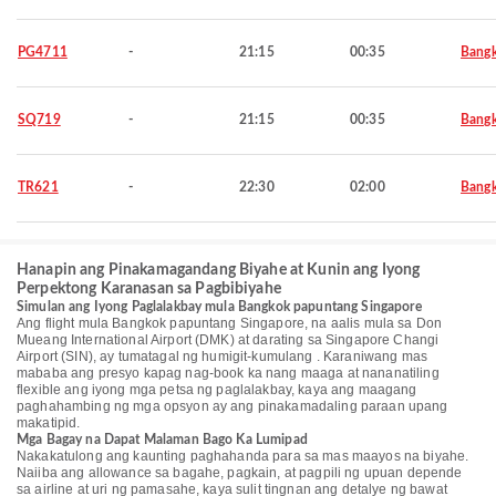
PG4711
-
21:15
00:35
Bang
SQ719
-
21:15
00:35
Bang
TR621
-
22:30
02:00
Bang
Hanapin ang Pinakamagandang Biyahe at Kunin ang Iyong
Perpektong Karanasan sa Pagbibiyahe
Simulan ang Iyong Paglalakbay mula Bangkok papuntang Singapore
Ang flight mula Bangkok papuntang Singapore, na aalis mula sa Don
Mueang International Airport (DMK) at darating sa Singapore Changi
Airport (SIN), ay tumatagal ng humigit-kumulang . Karaniwang mas
mababa ang presyo kapag nag-book ka nang maaga at nananatiling
flexible ang iyong mga petsa ng paglalakbay, kaya ang maagang
paghahambing ng mga opsyon ay ang pinakamadaling paraan upang
makatipid.
Mga Bagay na Dapat Malaman Bago Ka Lumipad
Nakakatulong ang kaunting paghahanda para sa mas maayos na biyahe.
Naiiba ang allowance sa bagahe, pagkain, at pagpili ng upuan depende
sa airline at uri ng pamasahe, kaya sulit tingnan ang detalye ng bawat