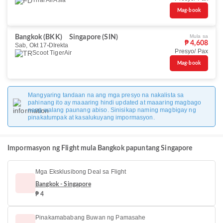
Thai AirAsia
Mag-book
Mula sa
Bangkok (BKK)
Singapore (SIN)
₱ 4,608
Sab, Okt 17
DIrekta
Presyo/ Pax
Scoot TigerAir
Mag-book
Mangyaring tandaan na ang mga presyo na nakalista sa
pahinang ito ay maaaring hindi updated at maaaring magbago
nang walang paunang abiso. Sinisikap naming magbigay ng
pinakatumpak at kasalukuyang impormasyon.
Impormasyon ng Flight mula Bangkok papuntang Singapore
Mga Eksklusibong Deal sa Flight
Bangkok - Singapore
₱ 4
Pinakamababang Buwan ng Pamasahe