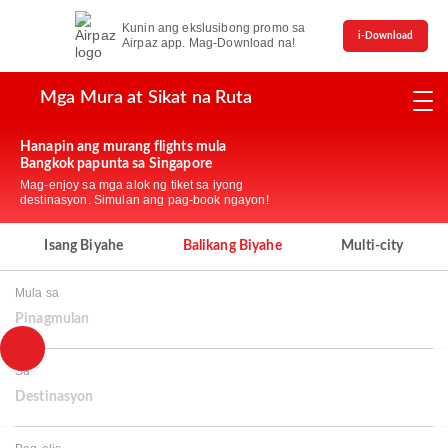
Kunin ang ekslusibong promo sa
i-Download
Airpaz app. Mag-Download na!
Mga Mura at Sikat na Ruta
Hanapin ang murang flights mula
Bangkok papunta sa Singapore
Mag-enjoy sa mga alok ng tiket sa iyong
destinasyon. Simulan ang pag-book ngayon!
Isang Biyahe
Balikang Biyahe
Multi-city
Mula sa
Pinagmulan
Sa
Destinasyon