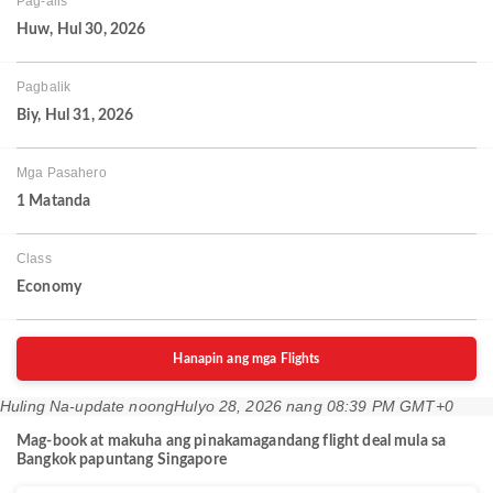
Pag-alis
Huw, Hul 30, 2026
Pagbalik
Biy, Hul 31, 2026
Mga Pasahero
1 Matanda
Class
Economy
Hanapin ang mga Flights
Huling Na-update noong
Hulyo 28, 2026 nang 08:39 PM GMT+0
Mag-book at makuha ang pinakamagandang flight deal mula sa
Bangkok papuntang Singapore