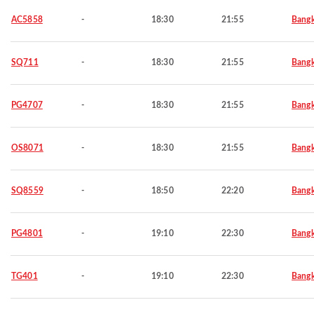
AC5858
-
18:30
21:55
Bang
SQ711
-
18:30
21:55
Bang
PG4707
-
18:30
21:55
Bang
OS8071
-
18:30
21:55
Bang
SQ8559
-
18:50
22:20
Bang
PG4801
-
19:10
22:30
Bang
TG401
-
19:10
22:30
Bang