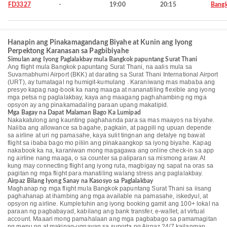
FD3327
-
19:00
20:15
Bang
Hanapin ang Pinakamagandang Biyahe at Kunin ang Iyong
Perpektong Karanasan sa Pagbibiyahe
Simulan ang Iyong Paglalakbay mula Bangkok papuntang Surat Thani
Ang flight mula Bangkok papuntang Surat Thani, na aalis mula sa
Suvarnabhumi Airport (BKK) at darating sa Surat Thani International Airport
(URT), ay tumatagal ng humigit-kumulang . Karaniwang mas mababa ang
presyo kapag nag-book ka nang maaga at nananatiling flexible ang iyong
mga petsa ng paglalakbay, kaya ang maagang paghahambing ng mga
opsyon ay ang pinakamadaling paraan upang makatipid.
Mga Bagay na Dapat Malaman Bago Ka Lumipad
Nakakatulong ang kaunting paghahanda para sa mas maayos na biyahe.
Naiiba ang allowance sa bagahe, pagkain, at pagpili ng upuan depende
sa airline at uri ng pamasahe, kaya sulit tingnan ang detalye ng bawat
flight sa ibaba bago mo piliin ang pinakaangkop sa iyong biyahe. Kapag
nakabook ka na, karaniwan mong magagawa ang online check-in sa app
ng airline nang maaga, o sa counter sa paliparan sa mismong araw. At
kung may connecting flight ang iyong ruta, magbigay ng sapat na oras sa
pagitan ng mga flight para manatiling walang stress ang paglalakbay.
Airpaz Bilang Iyong Sanay na Kasosyo sa Paglalakbay
Maghanap ng mga flight mula Bangkok papuntang Surat Thani sa iisang
paghahanap at ihambing ang mga available na pamasahe, iskedyul, at
opsyon ng airline. Kumpletuhin ang iyong booking gamit ang 100+ lokal na
paraan ng pagbabayad, kabilang ang bank transfer, e-wallet, at virtual
account. Maaari mong pamahalaan ang mga pagbabago sa pamamagitan
ng menu ng at makipag-ugnayan sa suporta ng Airpaz 24/7 kailanman