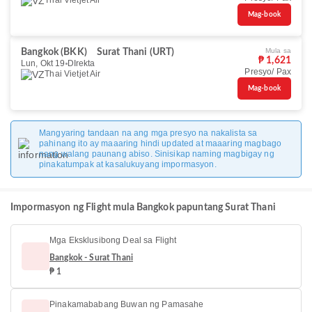
Thai Vietjet Air
Mag-book
Mula sa
Bangkok (BKK)
Surat Thani (URT)
₱ 1,621
Lun, Okt 19
DIrekta
Presyo/ Pax
Thai Vietjet Air
Mag-book
Mangyaring tandaan na ang mga presyo na nakalista sa
pahinang ito ay maaaring hindi updated at maaaring magbago
nang walang paunang abiso. Sinisikap naming magbigay ng
pinakatumpak at kasalukuyang impormasyon.
Impormasyon ng Flight mula Bangkok papuntang Surat Thani
Mga Eksklusibong Deal sa Flight
Bangkok - Surat Thani
₱ 1
Pinakamababang Buwan ng Pamasahe