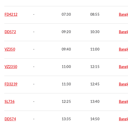
FD4212
-
07:30
08:55
Bang
DD572
-
09:20
10:30
Bang
VZ350
-
09:40
11:00
Bang
VZ2350
-
11:00
12:15
Bang
FD3239
-
11:30
12:45
Bang
SL736
-
12:25
13:40
Bang
DD574
-
13:35
14:50
Bang