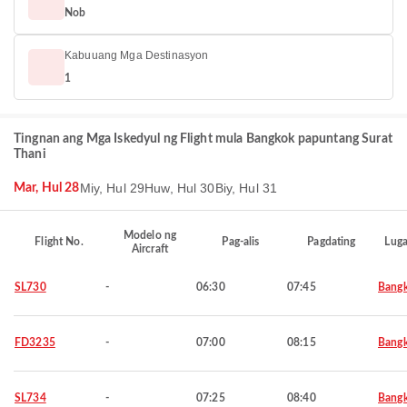
Nob
Kabuuang Mga Destinasyon
1
Tingnan ang Mga Iskedyul ng Flight mula Bangkok papuntang Surat
Thani
Miy, Hul 29
Huw, Hul 30
Biy, Hul 31
Mar, Hul 28
Modelo ng
Flight No.
Pag-alis
Pagdating
Luga
Aircraft
SL730
-
06:30
07:45
Bang
FD3235
-
07:00
08:15
Bang
SL734
-
07:25
08:40
Bang