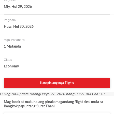
Pag-alis
Miy, Hul 29, 2026
Pagbalik
Huw, Hul 30, 2026
Mga Pasahero
1 Matanda
Class
Economy
Hanapin ang mga Flights
Huling Na-update noong
Hulyo 27, 2026 nang 03:21 AM GMT+0
Mag-book at makuha ang pinakamagandang flight deal mula sa
Bangkok papuntang Surat Thani