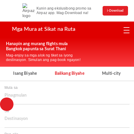
Kunin ang ekslusibong promo sa
i-Download
Airpaz app. Mag-Download na!
Mga Mura at Sikat na Ruta
Hanapin ang murang flights mula
Bangkok papunta sa Surat Thani
Mag-enjoy sa mga alok ng tiket sa iyong
destinasyon. Simulan ang pag-book ngayon!
Isang Biyahe
Balikang Biyahe
Multi-city
Mula sa
Pinagmulan
Sa
Destinasyon