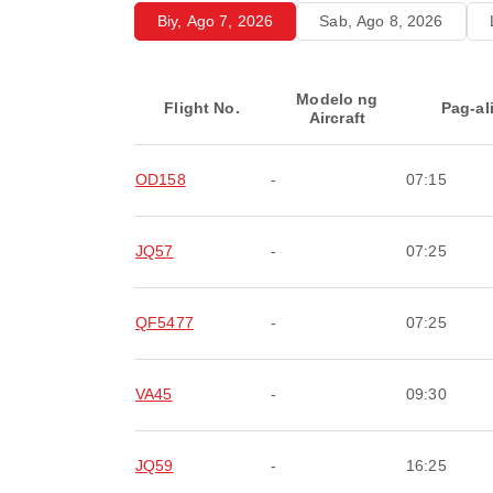
Biy, Ago 7, 2026
Sab, Ago 8, 2026
Modelo ng
Flight No.
Pag-al
Aircraft
OD158
-
07:15
JQ57
-
07:25
QF5477
-
07:25
VA45
-
09:30
JQ59
-
16:25