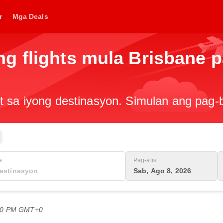
r
Mga Deals
g flights mula Brisbane p
t sa iyong destinasyon. Simulan ang pag
a
Pag-alis
Sab, Ago 8, 2026
:30 PM GMT+0