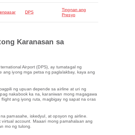
Tingnan ang
Denpasar
DPS
Presyo
tong Karanasan sa
ternational Airport (DPS), ay tumatagal ng
e ang iyong mga petsa ng paglalakbay, kaya ang
gpili ng upuan depende sa airline at uri ng
e. Kapag nakabook ka na, karaniwan mong magagawa
flight ang iyong ruta, magbigay ng sapat na oras
a pamasahe, iskedyul, at opsyon ng airline.
at virtual account. Maaari mong pamahalaan ang
an mo ng tulong.