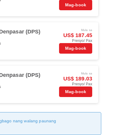
Mag-book
Mula sa
 Denpasar (DPS)
US$ 187.45
Presyo/ Pax
s
Mag-book
Mula sa
 Denpasar (DPS)
US$ 189.03
Presyo/ Pax
s
Mag-book
magbago nang walang paunang