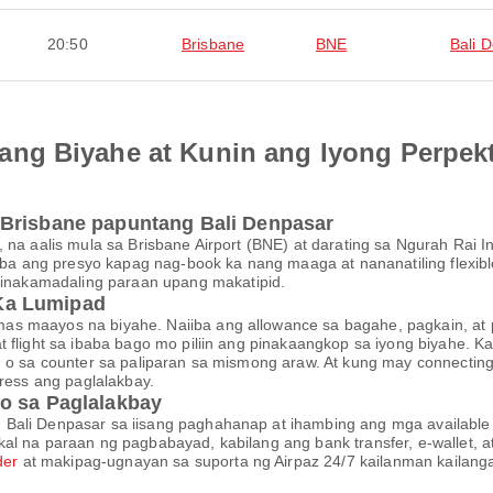
20:50
Brisbane
BNE
Bali 
ng Biyahe at Kunin ang Iyong Perpek
 Brisbane papuntang Bali Denpasar
 na aalis mula sa Brisbane Airport (BNE) at darating sa Ngurah Rai In
 ang presyo kapag nag-book ka nang maaga at nananatiling flexibl
nakamadaling paraan upang makatipid.
Ka Lumipad
s maayos na biyahe. Naiiba ang allowance sa bagahe, pagkain, at pa
at flight sa ibaba bago mo piliin ang pinakaangkop sa iyong biyah
, o sa counter sa paliparan sa mismong araw. At kung may connecting 
tress ang paglalakbay.
o sa Paglalakbay
Bali Denpasar sa iisang paghahanap at ihambing ang mga available n
al na paraan ng pagbabayad, kabilang ang bank transfer, e-wallet, 
der
at makipag-ugnayan sa suporta ng Airpaz 24/7 kailanman kailang