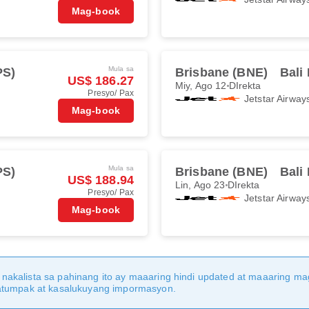
Mag-book
Mula sa
PS)
Brisbane (BNE)
Bali
US$ 186.27
Miy, Ago 12
DIrekta
Presyo/ Pax
Jetstar Airway
Mag-book
Mula sa
PS)
Brisbane (BNE)
Bali
US$ 188.94
Lin, Ago 23
DIrekta
Presyo/ Pax
Jetstar Airway
Mag-book
nakalista sa pahinang ito ay maaaring hindi updated at maaaring 
katumpak at kasalukuyang impormasyon.