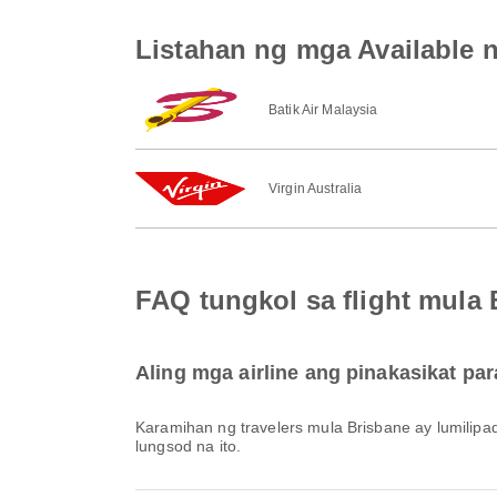
Listahan ng mga Available 
Batik Air Malaysia
Virgin Australia
FAQ tungkol sa flight mula
Aling mga airline ang pinakasikat pa
Karamihan ng travelers mula Brisbane ay lumilip
lungsod na ito.