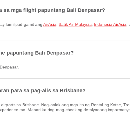
ra sa mga flight papuntang Bali Denpasar?
 ay lumilipad gamit ang
AirAsia
,
Batik Air Malaysia
,
Indonesia AirAsia
, 
bane papuntang Bali Denpasar?
 Denpasar.
ran para sa pag-alis sa Brisbane?
 airports sa Brisbane. Nag-aalok ang mga ito ng Rental ng Kotse, Tr
perience mo. Maaari ka ring mag-check ng detalyadong impormasyon t