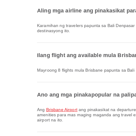
Aling mga airline ang pinakasikat pa
Karamihan ng travelers papunta sa Bali Denpasar
destinasyong ito.
Ilang flight ang available mula Bris
Mayroong 8 flights mula Brisbane papunta sa Bali
Ano ang mga pinakapopular na palipa
Ang
Brisbane Airport
ang pinakasikat na departure
amenities para mas maging maganda ang travel ex
airport na ito.