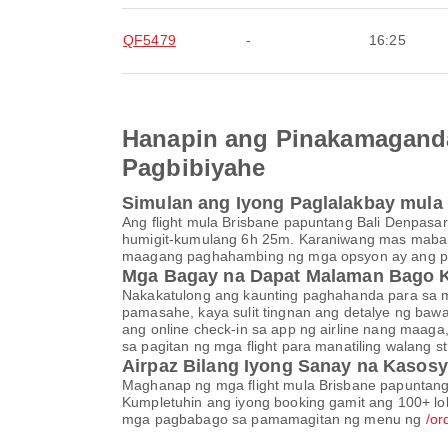
QF5479
-
16:25
Hanapin ang Pinakamaganda
Pagbibiyahe
Simulan ang Iyong Paglalakbay mula
Ang flight mula Brisbane papuntang Bali Denpasar,
humigit-kumulang 6h 25m. Karaniwang mas mababa
maagang paghahambing ng mga opsyon ay ang pi
Mga Bagay na Dapat Malaman Bago 
Nakakatulong ang kaunting paghahanda para sa ma
pamasahe, kaya sulit tingnan ang detalye ng baw
ang online check-in sa app ng airline nang maaga
sa pagitan ng mga flight para manatiling walang s
Airpaz Bilang Iyong Sanay na Kasosy
Maghanap ng mga flight mula Brisbane papuntang 
Kumpletuhin ang iyong booking gamit ang 100+ lok
mga pagbabago sa pamamagitan ng menu ng
/or