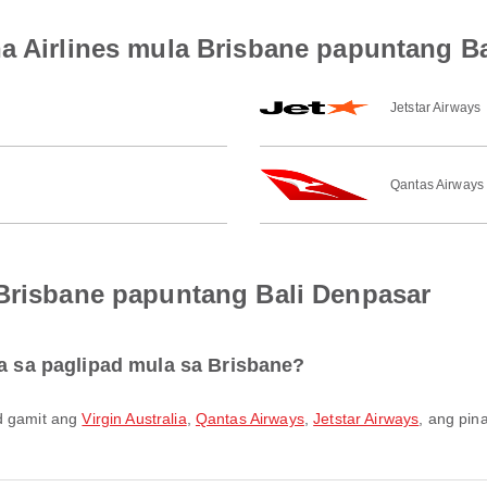
na Airlines mula Brisbane papuntang B
Jetstar Airways
Qantas Airways
 Brisbane papuntang Bali Denpasar
ra sa paglipad mula sa Brisbane?
ad gamit ang
Virgin Australia
,
Qantas Airways
,
Jetstar Airways
, ang pin