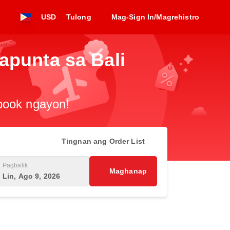
USD
Tulong
Mag-Sign In/Magrehistro
apunta sa Bali
-book ngayon!
Tingnan ang Order List
Pagbalik
Maghanap
Lin, Ago 9, 2026