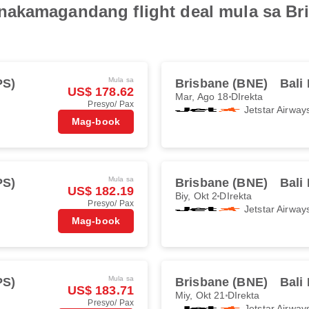
akamagandang flight deal mula sa Br
Mula sa
PS)
Brisbane (BNE)
Bali
US$ 178.62
Mar, Ago 18
DIrekta
Presyo/ Pax
Jetstar Airway
Mag-book
Mula sa
PS)
Brisbane (BNE)
Bali
US$ 182.19
Biy, Okt 2
DIrekta
Presyo/ Pax
Jetstar Airway
Mag-book
Mula sa
PS)
Brisbane (BNE)
Bali
US$ 183.71
Miy, Okt 21
DIrekta
Presyo/ Pax
Jetstar Airway