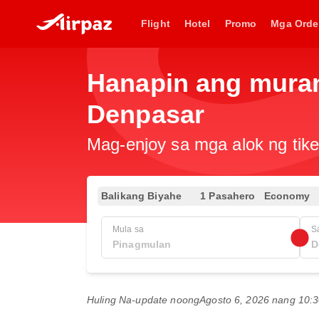
Flight
Hotel
Promo
Mga Orde
Hanapin ang muran
Denpasar
Mag-enjoy sa mga alok ng tike
Balikang Biyahe
1 Pasahero
Economy
Mula sa
S
Huling Na-update noong
Agosto 6, 2026 nang 10