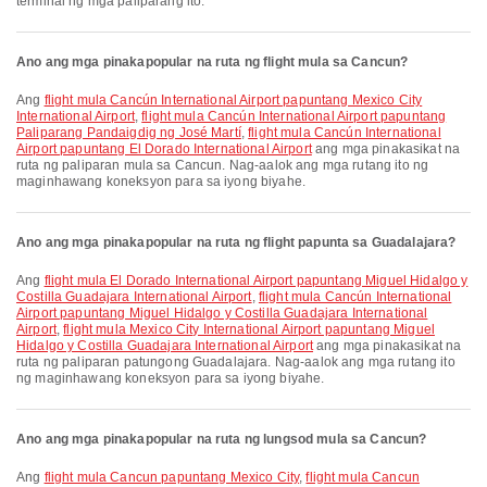
terminal ng mga paliparang ito.
Ano ang mga pinakapopular na ruta ng flight mula sa Cancun?
Ang
flight mula Cancún International Airport papuntang Mexico City
International Airport
,
flight mula Cancún International Airport papuntang
Paliparang Pandaigdig ng José Martí
,
flight mula Cancún International
Airport papuntang El Dorado International Airport
ang mga pinakasikat na
ruta ng paliparan mula sa Cancun. Nag-aalok ang mga rutang ito ng
maginhawang koneksyon para sa iyong biyahe.
Ano ang mga pinakapopular na ruta ng flight papunta sa Guadalajara?
Ang
flight mula El Dorado International Airport papuntang Miguel Hidalgo y
Costilla Guadajara International Airport
,
flight mula Cancún International
Airport papuntang Miguel Hidalgo y Costilla Guadajara International
Airport
,
flight mula Mexico City International Airport papuntang Miguel
Hidalgo y Costilla Guadajara International Airport
ang mga pinakasikat na
ruta ng paliparan patungong Guadalajara. Nag-aalok ang mga rutang ito
ng maginhawang koneksyon para sa iyong biyahe.
Ano ang mga pinakapopular na ruta ng lungsod mula sa Cancun?
Ang
flight mula Cancun papuntang Mexico City
,
flight mula Cancun