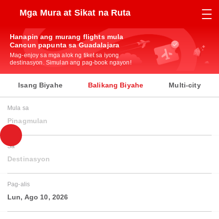
Mga Mura at Sikat na Ruta
Hanapin ang murang flights mula
Cancun papunta sa Guadalajara
Mag-enjoy sa mga alok ng tiket sa iyong
destinasyon. Simulan ang pag-book ngayon!
Isang Biyahe
Balikang Biyahe
Multi-city
Mula sa
Pinagmulan
Sa
Destinasyon
Pag-alis
Lun, Ago 10, 2026