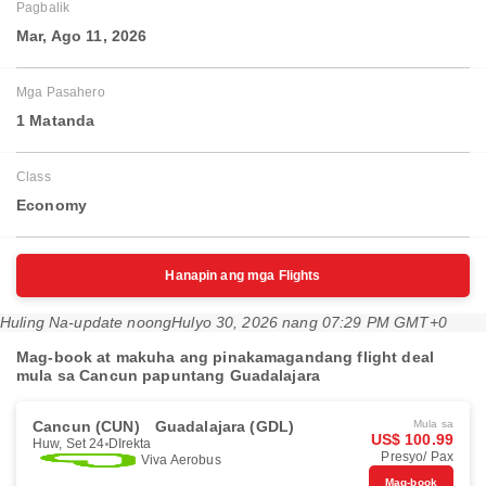
Pagbalik
Mar, Ago 11, 2026
Mga Pasahero
1 Matanda
Class
Economy
Hanapin ang mga Flights
Huling Na-update noong
Hulyo 30, 2026 nang 07:29 PM GMT+0
Mag-book at makuha ang pinakamagandang flight deal
mula sa Cancun papuntang Guadalajara
Cancun (CUN)
Guadalajara (GDL)
Mula sa
US$ 100.99
Huw, Set 24
DIrekta
Presyo/ Pax
Viva Aerobus
Mag-book