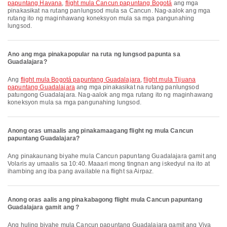
papuntang Havana
,
flight mula Cancun papuntang Bogotá
ang mga
pinakasikat na rutang panlungsod mula sa Cancun. Nag-aalok ang mga
rutang ito ng maginhawang koneksyon mula sa mga pangunahing
lungsod.
Ano ang mga pinakapopular na ruta ng lungsod papunta sa
Guadalajara?
Ang
flight mula Bogotá papuntang Guadalajara
,
flight mula Tijuana
papuntang Guadalajara
ang mga pinakasikat na rutang panlungsod
patungong Guadalajara. Nag-aalok ang mga rutang ito ng maginhawang
koneksyon mula sa mga pangunahing lungsod.
Anong oras umaalis ang pinakamaagang flight ng mula Cancun
papuntang Guadalajara?
Ang pinakaunang biyahe mula Cancun papuntang Guadalajara gamit ang
Volaris ay umaalis sa 10:40. Maaari mong tingnan ang iskedyul na ito at
ihambing ang iba pang available na flight sa Airpaz.
Anong oras aalis ang pinakabagong flight mula Cancun papuntang
Guadalajara gamit ang ?
Ang huling biyahe mula Cancun papuntang Guadalajara gamit ang Viva