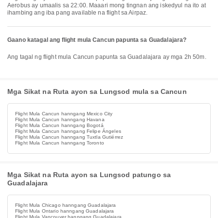
Aerobus ay umaalis sa 22:00. Maaari mong tingnan ang iskedyul na ito at
ihambing ang iba pang available na flight sa Airpaz.
Gaano katagal ang flight mula Cancun papunta sa Guadalajara?
Ang tagal ng flight mula Cancun papunta sa Guadalajara ay mga 2h 50m.
Mga Sikat na Ruta ayon sa Lungsod mula sa Cancun
Flight Mula Cancun hanngang Mexico City
Flight Mula Cancun hanngang Havana
Flight Mula Cancun hanngang Bogotá
Flight Mula Cancun hanngang Felipe Ángeles
Flight Mula Cancun hanngang Tuxtla Gutiérrez
Flight Mula Cancun hanngang Toronto
Mga Sikat na Ruta ayon sa Lungsod patungo sa
Guadalajara
Flight Mula Chicago hanngang Guadalajara
Flight Mula Ontario hanngang Guadalajara
Flight Mula Vancouver hanngang Guadalajara