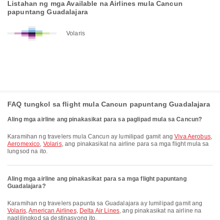
Listahan ng mga Available na Airlines mula Cancun
papuntang Guadalajara
Volaris
FAQ tungkol sa flight mula Cancun papuntang Guadalajara
Aling mga airline ang pinakasikat para sa paglipad mula sa Cancun?
Karamihan ng travelers mula Cancun ay lumilipad gamit ang
Viva Aerobus
,
Aeromexico
,
Volaris
, ang pinakasikat na airline para sa mga flight mula sa
lungsod na ito.
Aling mga airline ang pinakasikat para sa mga flight papuntang
Guadalajara?
Karamihan ng travelers papunta sa Guadalajara ay lumilipad gamit ang
Volaris
,
American Airlines
,
Delta Air Lines
, ang pinakasikat na airline na
naglilingkod sa destinasyong ito.