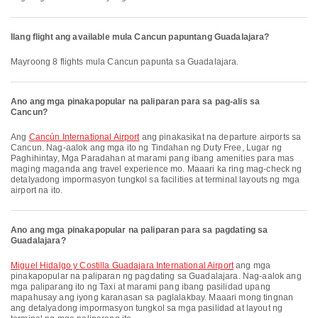
Ilang flight ang available mula Cancun papuntang Guadalajara?
Mayroong 8 flights mula Cancun papunta sa Guadalajara.
Ano ang mga pinakapopular na paliparan para sa pag-alis sa
Cancun?
Ang
Cancún International Airport
ang pinakasikat na departure airports sa
Cancun. Nag-aalok ang mga ito ng Tindahan ng Duty Free, Lugar ng
Paghihintay, Mga Paradahan at marami pang ibang amenities para mas
maging maganda ang travel experience mo. Maaari ka ring mag-check ng
detalyadong impormasyon tungkol sa facilities at terminal layouts ng mga
airport na ito.
Ano ang mga pinakapopular na paliparan para sa pagdating sa
Guadalajara?
Miguel Hidalgo y Costilla Guadajara International Airport
ang mga
pinakapopular na paliparan ng pagdating sa Guadalajara. Nag-aalok ang
mga paliparang ito ng Taxi at marami pang ibang pasilidad upang
mapahusay ang iyong karanasan sa paglalakbay. Maaari mong tingnan
ang detalyadong impormasyon tungkol sa mga pasilidad at layout ng