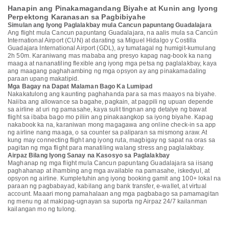
Hanapin ang Pinakamagandang Biyahe at Kunin ang Iyong
Perpektong Karanasan sa Pagbibiyahe
Simulan ang Iyong Paglalakbay mula Cancun papuntang Guadalajara
Ang flight mula Cancun papuntang Guadalajara, na aalis mula sa Cancún
International Airport (CUN) at darating sa Miguel Hidalgo y Costilla
Guadajara International Airport (GDL), ay tumatagal ng humigit-kumulang
2h 50m. Karaniwang mas mababa ang presyo kapag nag-book ka nang
maaga at nananatiling flexible ang iyong mga petsa ng paglalakbay, kaya
ang maagang paghahambing ng mga opsyon ay ang pinakamadaling
paraan upang makatipid.
Mga Bagay na Dapat Malaman Bago Ka Lumipad
Nakakatulong ang kaunting paghahanda para sa mas maayos na biyahe.
Naiiba ang allowance sa bagahe, pagkain, at pagpili ng upuan depende
sa airline at uri ng pamasahe, kaya sulit tingnan ang detalye ng bawat
flight sa ibaba bago mo piliin ang pinakaangkop sa iyong biyahe. Kapag
nakabook ka na, karaniwan mong magagawa ang online check-in sa app
ng airline nang maaga, o sa counter sa paliparan sa mismong araw. At
kung may connecting flight ang iyong ruta, magbigay ng sapat na oras sa
pagitan ng mga flight para manatiling walang stress ang paglalakbay.
Airpaz Bilang Iyong Sanay na Kasosyo sa Paglalakbay
Maghanap ng mga flight mula Cancun papuntang Guadalajara sa iisang
paghahanap at ihambing ang mga available na pamasahe, iskedyul, at
opsyon ng airline. Kumpletuhin ang iyong booking gamit ang 100+ lokal na
paraan ng pagbabayad, kabilang ang bank transfer, e-wallet, at virtual
account. Maaari mong pamahalaan ang mga pagbabago sa pamamagitan
ng menu ng at makipag-ugnayan sa suporta ng Airpaz 24/7 kailanman
kailangan mo ng tulong.