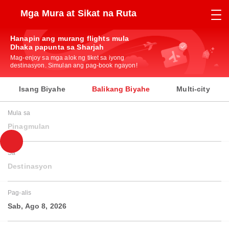
Mga Mura at Sikat na Ruta
Hanapin ang murang flights mula
Dhaka papunta sa Sharjah
Mag-enjoy sa mga alok ng tiket sa iyong
destinasyon. Simulan ang pag-book ngayon!
Isang Biyahe
Balikang Biyahe
Multi-city
Mula sa
Pinagmulan
Sa
Destinasyon
Pag-alis
Sab, Ago 8, 2026