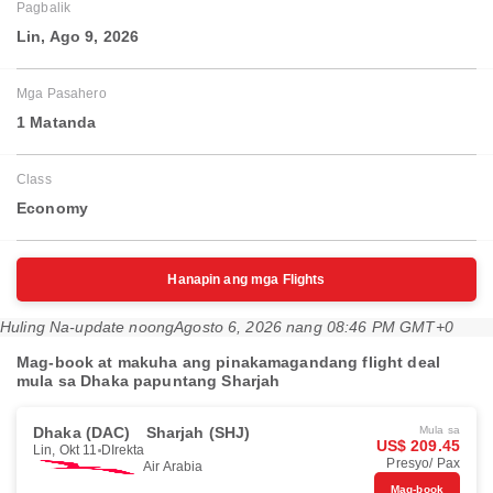
Pagbalik
Lin, Ago 9, 2026
Mga Pasahero
1 Matanda
Class
Economy
Hanapin ang mga Flights
Huling Na-update noong
Agosto 6, 2026 nang 08:46 PM GMT+0
Mag-book at makuha ang pinakamagandang flight deal
mula sa Dhaka papuntang Sharjah
Dhaka (DAC)
Sharjah (SHJ)
Mula sa
US$ 209.45
Lin, Okt 11
DIrekta
Presyo/ Pax
Air Arabia
Mag-book