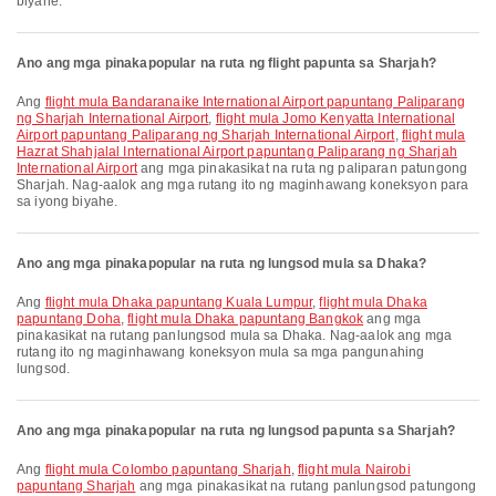
biyahe.
Ano ang mga pinakapopular na ruta ng flight papunta sa Sharjah?
Ang
flight mula Bandaranaike International Airport papuntang Paliparang
ng Sharjah International Airport
,
flight mula Jomo Kenyatta International
Airport papuntang Paliparang ng Sharjah International Airport
,
flight mula
Hazrat Shahjalal International Airport papuntang Paliparang ng Sharjah
International Airport
ang mga pinakasikat na ruta ng paliparan patungong
Sharjah. Nag-aalok ang mga rutang ito ng maginhawang koneksyon para
sa iyong biyahe.
Ano ang mga pinakapopular na ruta ng lungsod mula sa Dhaka?
Ang
flight mula Dhaka papuntang Kuala Lumpur
,
flight mula Dhaka
papuntang Doha
,
flight mula Dhaka papuntang Bangkok
ang mga
pinakasikat na rutang panlungsod mula sa Dhaka. Nag-aalok ang mga
rutang ito ng maginhawang koneksyon mula sa mga pangunahing
lungsod.
Ano ang mga pinakapopular na ruta ng lungsod papunta sa Sharjah?
Ang
flight mula Colombo papuntang Sharjah
,
flight mula Nairobi
papuntang Sharjah
ang mga pinakasikat na rutang panlungsod patungong