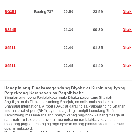
BG351
Boeing 737
20:50
23:59
Dhak
BS345
-
21:30
00:30
Dhak
G9511
-
22:40
01:35
Dhak
G9511
-
22:45
01:40
Dhak
Hanapin ang Pinakamagandang Biyahe at Kunin ang Iyong
Perpektong Karanasan sa Pagbibiyahe
Simulan ang Iyong Paglalakbay mula Dhaka papuntang Sharjah
Ang flight mula Dhaka papuntang Sharjah, na aalis mula sa Hazrat
Shahjalal International Airport (DAC) at darating sa Paliparang ng Sharjah
International Airport (SHJ), ay tumatagal ng humigit-kumulang 7h 4m.
Karaniwang mas mababa ang presyo kapag nag-book ka nang maaga at
nananatiling flexible ang iyong mga petsa ng paglalakbay, kaya ang
maagang paghahambing ng mga opsyon ay ang pinakamadaling paraan
upang makatipid.