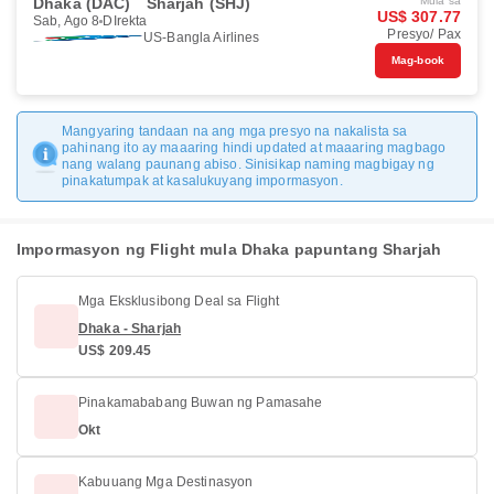
Dhaka (DAC)
Sharjah (SHJ)
Mula sa
US$ 307.77
Sab, Ago 8
DIrekta
Presyo/ Pax
US-Bangla Airlines
Mag-book
Mangyaring tandaan na ang mga presyo na nakalista sa
pahinang ito ay maaaring hindi updated at maaaring magbago
nang walang paunang abiso. Sinisikap naming magbigay ng
pinakatumpak at kasalukuyang impormasyon.
Impormasyon ng Flight mula Dhaka papuntang Sharjah
Mga Eksklusibong Deal sa Flight
Dhaka - Sharjah
US$ 209.45
Pinakamababang Buwan ng Pamasahe
Okt
Kabuuang Mga Destinasyon