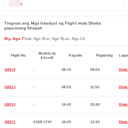
1
Tingnan ang Mga Iskedyul ng Flight mula Dhaka
papuntang Sharjah
Biy, Ago 7
Sab, Ago 8
Lin, Ago 9
Lun, Ago 10
Modelo ng
Flight No.
Pag-alis
Pagdating
Luga
Aircraft
G9519
-
06:10
09:05
Dhak
G9513
-
08:55
11:50
Dhak
G9515
-
16:45
19:40
Dhak
G9572
A32N-174Y
20:45
23:30
Dhak