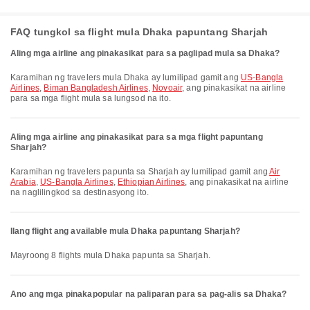
FAQ tungkol sa flight mula Dhaka papuntang Sharjah
Aling mga airline ang pinakasikat para sa paglipad mula sa Dhaka?
Karamihan ng travelers mula Dhaka ay lumilipad gamit ang
US-Bangla
Airlines
,
Biman Bangladesh Airlines
,
Novoair
, ang pinakasikat na airline
para sa mga flight mula sa lungsod na ito.
Aling mga airline ang pinakasikat para sa mga flight papuntang
Sharjah?
Karamihan ng travelers papunta sa Sharjah ay lumilipad gamit ang
Air
Arabia
,
US-Bangla Airlines
,
Ethiopian Airlines
, ang pinakasikat na airline
na naglilingkod sa destinasyong ito.
Ilang flight ang available mula Dhaka papuntang Sharjah?
Mayroong 8 flights mula Dhaka papunta sa Sharjah.
Ano ang mga pinakapopular na paliparan para sa pag-alis sa Dhaka?