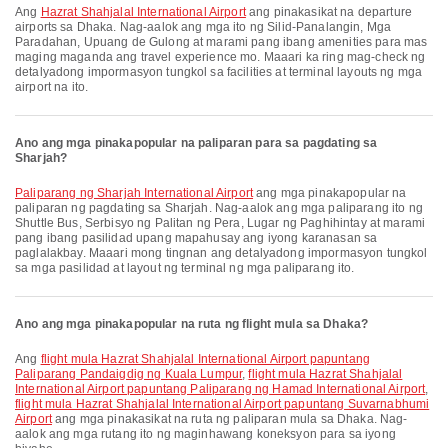
Ang
Hazrat Shahjalal International Airport
ang pinakasikat na departure
airports sa Dhaka. Nag-aalok ang mga ito ng Silid-Panalangin, Mga
Paradahan, Upuang de Gulong at marami pang ibang amenities para mas
maging maganda ang travel experience mo. Maaari ka ring mag-check ng
detalyadong impormasyon tungkol sa facilities at terminal layouts ng mga
airport na ito.
Ano ang mga pinakapopular na paliparan para sa pagdating sa
Sharjah?
Paliparang ng Sharjah International Airport
ang mga pinakapopular na
paliparan ng pagdating sa Sharjah. Nag-aalok ang mga paliparang ito ng
Shuttle Bus, Serbisyo ng Palitan ng Pera, Lugar ng Paghihintay at marami
pang ibang pasilidad upang mapahusay ang iyong karanasan sa
paglalakbay. Maaari mong tingnan ang detalyadong impormasyon tungkol
sa mga pasilidad at layout ng terminal ng mga paliparang ito.
Ano ang mga pinakapopular na ruta ng flight mula sa Dhaka?
Ang
flight mula Hazrat Shahjalal International Airport papuntang
Paliparang Pandaigdig ng Kuala Lumpur
,
flight mula Hazrat Shahjalal
International Airport papuntang Paliparang ng Hamad International Airport
,
flight mula Hazrat Shahjalal International Airport papuntang Suvarnabhumi
Airport
ang mga pinakasikat na ruta ng paliparan mula sa Dhaka. Nag-
aalok ang mga rutang ito ng maginhawang koneksyon para sa iyong