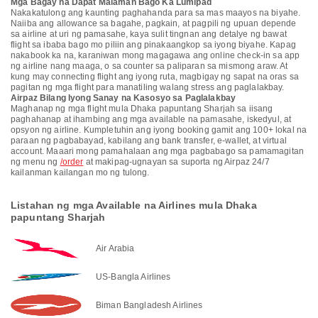
Mga Bagay na Dapat Malaman Bago Ka Lumipad
Nakakatulong ang kaunting paghahanda para sa mas maayos na biyahe.
Naiiba ang allowance sa bagahe, pagkain, at pagpili ng upuan depende
sa airline at uri ng pamasahe, kaya sulit tingnan ang detalye ng bawat
flight sa ibaba bago mo piliin ang pinakaangkop sa iyong biyahe. Kapag
nakabook ka na, karaniwan mong magagawa ang online check-in sa app
ng airline nang maaga, o sa counter sa paliparan sa mismong araw. At
kung may connecting flight ang iyong ruta, magbigay ng sapat na oras sa
pagitan ng mga flight para manatiling walang stress ang paglalakbay.
Airpaz Bilang Iyong Sanay na Kasosyo sa Paglalakbay
Maghanap ng mga flight mula Dhaka papuntang Sharjah sa iisang
paghahanap at ihambing ang mga available na pamasahe, iskedyul, at
opsyon ng airline. Kumpletuhin ang iyong booking gamit ang 100+ lokal na
paraan ng pagbabayad, kabilang ang bank transfer, e-wallet, at virtual
account. Maaari mong pamahalaan ang mga pagbabago sa pamamagitan
ng menu ng
/order
at makipag-ugnayan sa suporta ng Airpaz 24/7
kailanman kailangan mo ng tulong.
Listahan ng mga Available na Airlines mula Dhaka
papuntang Sharjah
Air Arabia
US-Bangla Airlines
Biman Bangladesh Airlines