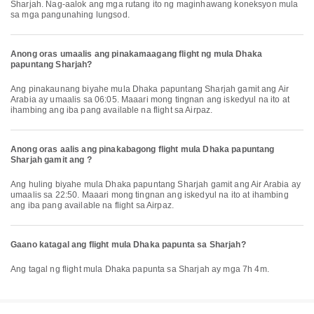
Sharjah. Nag-aalok ang mga rutang ito ng maginhawang koneksyon mula
sa mga pangunahing lungsod.
Anong oras umaalis ang pinakamaagang flight ng mula Dhaka
papuntang Sharjah?
Ang pinakaunang biyahe mula Dhaka papuntang Sharjah gamit ang Air
Arabia ay umaalis sa 06:05. Maaari mong tingnan ang iskedyul na ito at
ihambing ang iba pang available na flight sa Airpaz.
Anong oras aalis ang pinakabagong flight mula Dhaka papuntang
Sharjah gamit ang ?
Ang huling biyahe mula Dhaka papuntang Sharjah gamit ang Air Arabia ay
umaalis sa 22:50. Maaari mong tingnan ang iskedyul na ito at ihambing
ang iba pang available na flight sa Airpaz.
Gaano katagal ang flight mula Dhaka papunta sa Sharjah?
Ang tagal ng flight mula Dhaka papunta sa Sharjah ay mga 7h 4m.