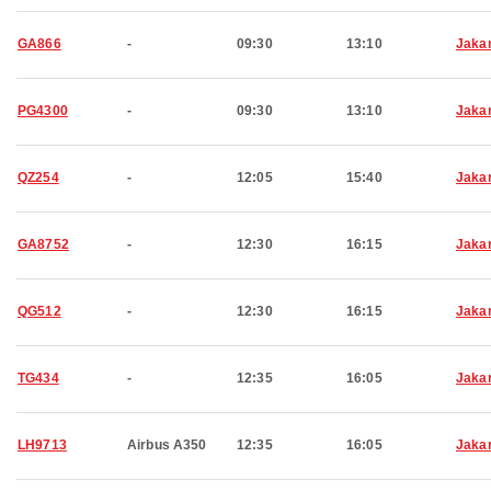
GA866
-
09:30
13:10
Jaka
PG4300
-
09:30
13:10
Jaka
QZ254
-
12:05
15:40
Jaka
GA8752
-
12:30
16:15
Jaka
QG512
-
12:30
16:15
Jaka
TG434
-
12:35
16:05
Jaka
LH9713
Airbus A350
12:35
16:05
Jaka