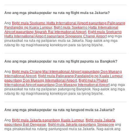
Ano ang mga pinakapopular na ruta ng flight mula sa Jakarta?
Ang
flight mula Soekarno Hatta International Airport papuntang Paliparang
Pandaigdig ng Kuala Lumpur
,
flight mula Soekarno Hatta International
Airport papuntang Ngurah Rai International Airport
,
flight mula Soekarno
Hatta International Airport papuntang Singapore Changi Airport
ang mga
pinakasikat na ruta ng paliparan mula sa Jakarta. Nag-aalok ang mga
rutang ito ng maginhawang koneksyon para sa iyong biyahe.
Ano ang mga pinakapopular na ruta ng flight papunta sa Bangkok?
Ang
flight mula Chiang Mai International Airport papuntang Don Mueang
International Airport
,
flight mula Paliparang Pandaigdig ng Kuala Lumpur
papuntang Don Mueang International Airport
,
flight mula Phuket
International Airport papuntang Don Mueang International Airport
ang mga
pinakasikat na ruta ng paliparan patungong Bangkok. Nag-aalok ang mga
rutang ito ng maginhawang koneksyon para sa iyong biyahe.
Ano ang mga pinakapopular na ruta ng lungsod mula sa Jakarta?
Ang
flight mula Jakarta papuntang Kuala Lumpur
,
flight mula Jakarta
papuntang Bali Denpasar
,
flight mula Jakarta papuntang Singapore
ang
mga pinakasikat na rutang panlungsod mula sa Jakarta. Nag-aalok ang