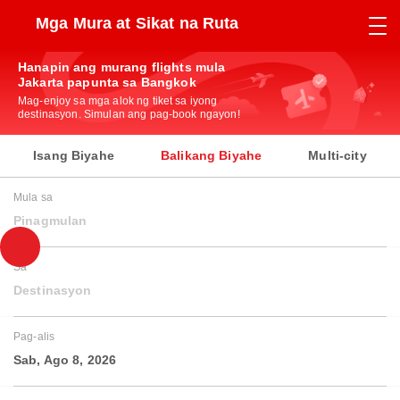
Mga Mura at Sikat na Ruta
Hanapin ang murang flights mula
Jakarta papunta sa Bangkok
Mag-enjoy sa mga alok ng tiket sa iyong
destinasyon. Simulan ang pag-book ngayon!
Isang Biyahe
Balikang Biyahe
Multi-city
Mula sa
Pinagmulan
Sa
Destinasyon
Pag-alis
Sab, Ago 8, 2026