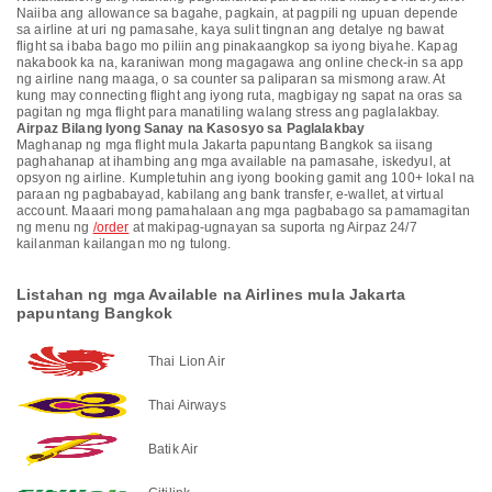
Naiiba ang allowance sa bagahe, pagkain, at pagpili ng upuan depende
sa airline at uri ng pamasahe, kaya sulit tingnan ang detalye ng bawat
flight sa ibaba bago mo piliin ang pinakaangkop sa iyong biyahe. Kapag
nakabook ka na, karaniwan mong magagawa ang online check-in sa app
ng airline nang maaga, o sa counter sa paliparan sa mismong araw. At
kung may connecting flight ang iyong ruta, magbigay ng sapat na oras sa
pagitan ng mga flight para manatiling walang stress ang paglalakbay.
Airpaz Bilang Iyong Sanay na Kasosyo sa Paglalakbay
Maghanap ng mga flight mula Jakarta papuntang Bangkok sa iisang
paghahanap at ihambing ang mga available na pamasahe, iskedyul, at
opsyon ng airline. Kumpletuhin ang iyong booking gamit ang 100+ lokal na
paraan ng pagbabayad, kabilang ang bank transfer, e-wallet, at virtual
account. Maaari mong pamahalaan ang mga pagbabago sa pamamagitan
ng menu ng
/order
at makipag-ugnayan sa suporta ng Airpaz 24/7
kailanman kailangan mo ng tulong.
Listahan ng mga Available na Airlines mula Jakarta
papuntang Bangkok
Thai Lion Air
Thai Airways
Batik Air