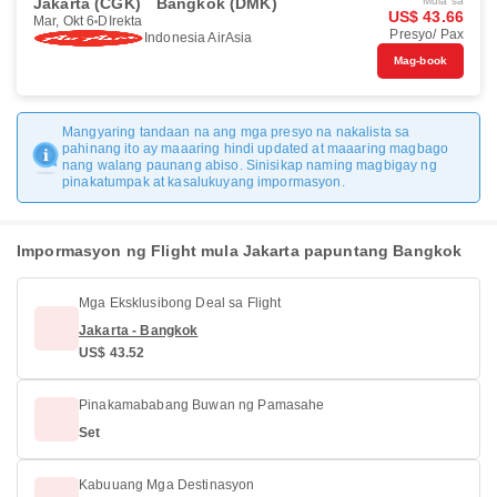
Jakarta (CGK)
Bangkok (DMK)
Mula sa
US$ 43.66
Mar, Okt 6
DIrekta
Presyo/ Pax
Indonesia AirAsia
Mag-book
Mangyaring tandaan na ang mga presyo na nakalista sa
pahinang ito ay maaaring hindi updated at maaaring magbago
nang walang paunang abiso. Sinisikap naming magbigay ng
pinakatumpak at kasalukuyang impormasyon.
Impormasyon ng Flight mula Jakarta papuntang Bangkok
Mga Eksklusibong Deal sa Flight
Jakarta - Bangkok
US$ 43.52
Pinakamababang Buwan ng Pamasahe
Set
Kabuuang Mga Destinasyon