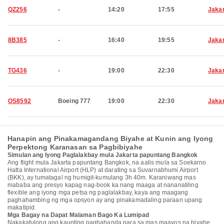
QZ256
-
14:20
17:55
Jaka
8B385
-
16:40
19:55
Jaka
TG436
-
19:00
22:30
Jaka
OS8592
Boeing 777
19:00
22:30
Jaka
Hanapin ang Pinakamagandang Biyahe at Kunin ang Iyong
Perpektong Karanasan sa Pagbibiyahe
Simulan ang Iyong Paglalakbay mula Jakarta papuntang Bangkok
Ang flight mula Jakarta papuntang Bangkok, na aalis mula sa Soekarno
Hatta International Airport (HLP) at darating sa Suvarnabhumi Airport
(BKK), ay tumatagal ng humigit-kumulang 3h 40m. Karaniwang mas
mababa ang presyo kapag nag-book ka nang maaga at nananatiling
flexible ang iyong mga petsa ng paglalakbay, kaya ang maagang
paghahambing ng mga opsyon ay ang pinakamadaling paraan upang
makatipid.
Mga Bagay na Dapat Malaman Bago Ka Lumipad
Nakakatulong ang kaunting paghahanda para sa mas maayos na biyahe.