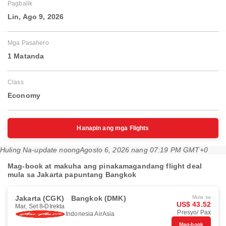
Pagbalik
Lin, Ago 9, 2026
Mga Pasahero
1 Matanda
Class
Economy
Hanapin ang mga Flights
Huling Na-update noong
Agosto 6, 2026 nang 07:19 PM GMT+0
Mag-book at makuha ang pinakamagandang flight deal
mula sa Jakarta papuntang Bangkok
Jakarta (CGK)
Bangkok (DMK)
Mula sa
US$ 43.52
Mar, Set 8
DIrekta
Presyo/ Pax
Indonesia AirAsia
Mag-book