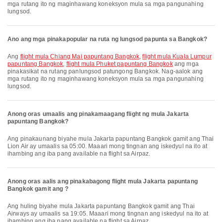
mga rutang ito ng maginhawang koneksyon mula sa mga pangunahing
lungsod.
Ano ang mga pinakapopular na ruta ng lungsod papunta sa Bangkok?
Ang
flight mula Chiang Mai papuntang Bangkok
,
flight mula Kuala Lumpur
papuntang Bangkok
,
flight mula Phuket papuntang Bangkok
ang mga
pinakasikat na rutang panlungsod patungong Bangkok. Nag-aalok ang
mga rutang ito ng maginhawang koneksyon mula sa mga pangunahing
lungsod.
Anong oras umaalis ang pinakamaagang flight ng mula Jakarta
papuntang Bangkok?
Ang pinakaunang biyahe mula Jakarta papuntang Bangkok gamit ang Thai
Lion Air ay umaalis sa 05:00. Maaari mong tingnan ang iskedyul na ito at
ihambing ang iba pang available na flight sa Airpaz.
Anong oras aalis ang pinakabagong flight mula Jakarta papuntang
Bangkok gamit ang ?
Ang huling biyahe mula Jakarta papuntang Bangkok gamit ang Thai
Airways ay umaalis sa 19:05. Maaari mong tingnan ang iskedyul na ito at
ihambing ang iba pang available na flight sa Airpaz.