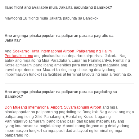
Ilang flight ang available mula Jakarta papuntang Bangkok?
Mayroong 18 flights mula Jakarta papunta sa Bangkok.
Ano ang mga pinakapopular na paliparan para sa pag-alis sa
Jakarta?
Ang
Soekarno Hatta International Airport
,
Paliparang ng Halim
Perdanakusuma
ang pinakasikat na departure airports sa Jakarta. Nag-
aalok ang mga ito ng Mga Paradahan, Lugar ng Paninigarilyo, Rental ng
Kotse at marami pang ibang amenities para mas maging maganda ang
travel experience mo. Maaari ka ring mag-check ng detalyadong
impormasyon tungkol sa facilities at terminal layouts ng mga airport na ito.
Ano ang mga pinakapopular na paliparan para sa pagdating sa
Bangkok?
Don Mueang International Airport
,
Suvarnabhumi Airport
ang mga
pinakapopular na paliparan ng pagdating sa Bangkok. Nag-aalok ang mga
paliparang ito ng Silid-Panalangin, Rental ng Kotse, Lugar ng
Paninigarilyo at marami pang ibang pasilidad upang mapahusay ang
iyong karanasan sa paglalakbay. Maaari mong tingnan ang detalyadong
impormasyon tungkol sa mga pasilidad at layout ng terminal ng mga
paliparang ito.