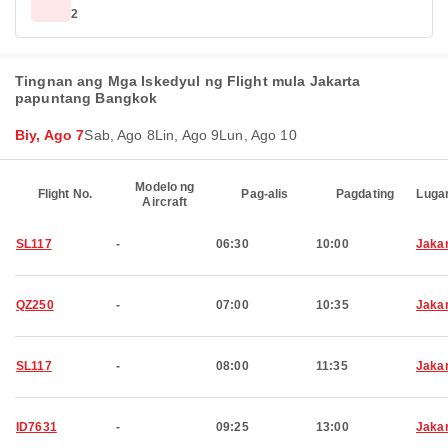
2
Tingnan ang Mga Iskedyul ng Flight mula Jakarta
papuntang Bangkok
Biy, Ago 7
Sab, Ago 8
Lin, Ago 9
Lun, Ago 10
Modelo ng
Flight No.
Pag-alis
Pagdating
Luga
Aircraft
SL117
-
06:30
10:00
Jaka
QZ250
-
07:00
10:35
Jaka
SL117
-
08:00
11:35
Jaka
ID7631
-
09:25
13:00
Jaka