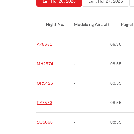
Lin, Hul 26, 2026
Lun, Hul 27, 2026
Flight No.
Modelo ng Aircraft
Pag-ali
AK5651
-
06:30
MH2574
-
08:55
QR5426
-
08:55
FY7570
-
08:55
SQ5666
-
08:55