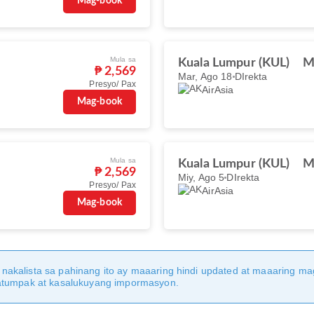
Mag-book
Mula sa
Kuala Lumpur (KUL)
M
₱ 2,569
Mar, Ago 18
DIrekta
Presyo/ Pax
AirAsia
Mag-book
Mula sa
Kuala Lumpur (KUL)
M
₱ 2,569
Miy, Ago 5
DIrekta
Presyo/ Pax
AirAsia
Mag-book
nakalista sa pahinang ito ay maaaring hindi updated at maaaring 
katumpak at kasalukuyang impormasyon.