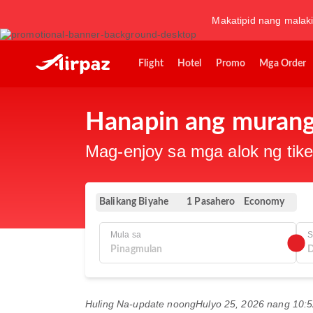
Makatipid nang malaki
Flight
Hotel
Promo
Mga Order
Hanapin ang murang 
Mag-enjoy sa mga alok ng tike
Balikang Biyahe
Economy
1 Pasahero
Mula sa
Huling Na-update noong
Hulyo 25, 2026 nang 10