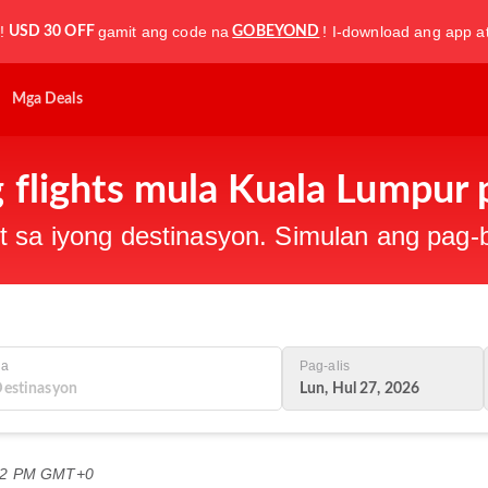
!
gamit ang code na
! I-download ang app a
USD 30 OFF
GOBEYOND
Mga Deals
flights mula Kuala Lumpur 
t sa iyong destinasyon. Simulan ang pag
Sa
Pag-alis
Lun, Hul 27, 2026
:52 PM GMT+0