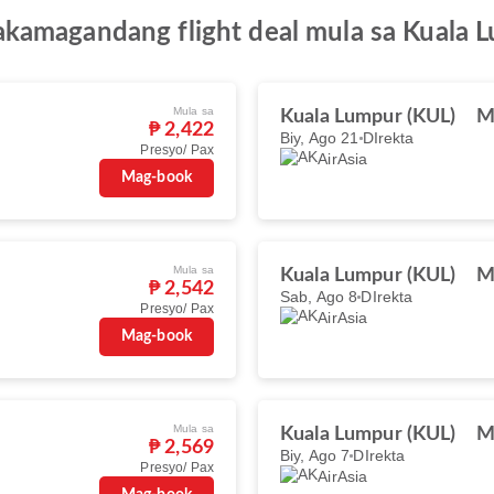
kamagandang flight deal mula sa Kuala 
Mula sa
Kuala Lumpur (KUL)
M
₱ 2,422
Biy, Ago 21
DIrekta
Presyo/ Pax
AirAsia
Mag-book
Mula sa
Kuala Lumpur (KUL)
M
₱ 2,542
Sab, Ago 8
DIrekta
Presyo/ Pax
AirAsia
Mag-book
Mula sa
Kuala Lumpur (KUL)
M
₱ 2,569
Biy, Ago 7
DIrekta
Presyo/ Pax
AirAsia