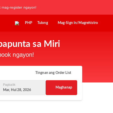
t mag-register ngayon!
PHP
Tulong
Mag-Sign In/Magrehistro
papunta sa Miri
-book ngayon!
Tingnan ang Order List
Pagbalik
Maghanap
Mar, Hul 28, 2026