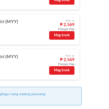
Mag-book
Mula sa
iri (MYY)
₱ 2,569
Presyo/ Pax
Mag-book
Mula sa
iri (MYY)
₱ 2,569
Presyo/ Pax
Mag-book
magbago nang walang paunang