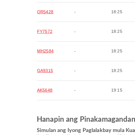
QR5428
-
18:25
FY7572
-
18:25
MH2584
-
18:25
GA9315
-
18:25
AK5648
-
19:15
Hanapin ang Pinakamagandang
Simulan ang Iyong Paglalakbay mula Ku