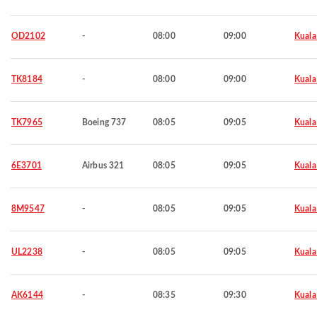
OD2102
-
08:00
09:00
Kuala
TK8184
-
08:00
09:00
Kuala
TK7965
Boeing 737
08:05
09:05
Kuala
6E3701
Airbus 321
08:05
09:05
Kuala
8M9547
-
08:05
09:05
Kuala
UL2238
-
08:05
09:05
Kuala
AK6144
-
08:35
09:30
Kuala