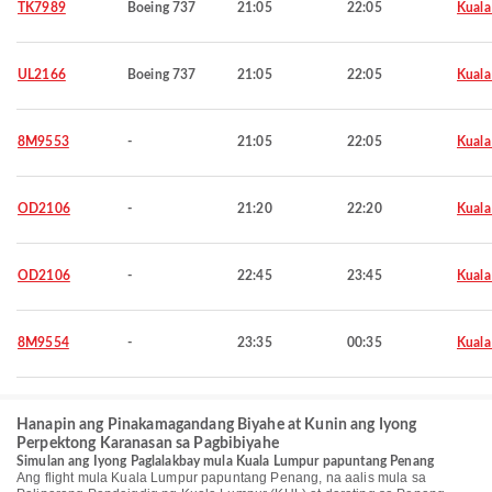
TK7989
Boeing 737
21:05
22:05
Kuala
UL2166
Boeing 737
21:05
22:05
Kuala
8M9553
-
21:05
22:05
Kuala
OD2106
-
21:20
22:20
Kuala
OD2106
-
22:45
23:45
Kuala
8M9554
-
23:35
00:35
Kuala
Hanapin ang Pinakamagandang Biyahe at Kunin ang Iyong
Perpektong Karanasan sa Pagbibiyahe
Simulan ang Iyong Paglalakbay mula Kuala Lumpur papuntang Penang
Ang flight mula Kuala Lumpur papuntang Penang, na aalis mula sa