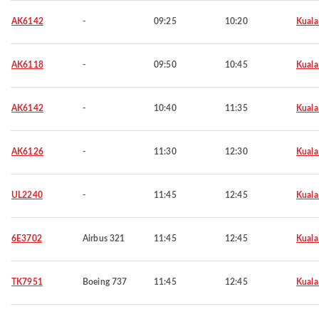
AK6142
-
09:25
10:20
Kuala
AK6118
-
09:50
10:45
Kuala
AK6142
-
10:40
11:35
Kuala
AK6126
-
11:30
12:30
Kuala
UL2240
-
11:45
12:45
Kuala
6E3702
Airbus 321
11:45
12:45
Kuala
TK7951
Boeing 737
11:45
12:45
Kuala