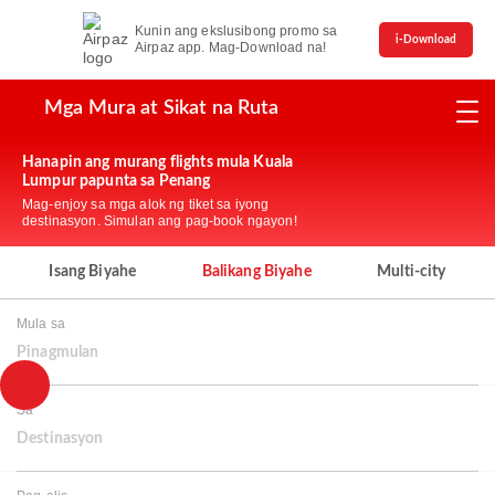
Kunin ang ekslusibong promo sa
i-Download
Airpaz app. Mag-Download na!
Mga Mura at Sikat na Ruta
Hanapin ang murang flights mula Kuala
Lumpur papunta sa Penang
Mag-enjoy sa mga alok ng tiket sa iyong
destinasyon. Simulan ang pag-book ngayon!
Isang Biyahe
Balikang Biyahe
Multi-city
Mula sa
Pinagmulan
Sa
Destinasyon