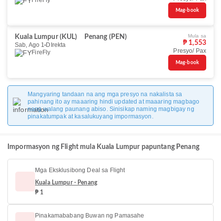
FireFly
Mag-book
Mula sa
Kuala Lumpur (KUL)
Penang (PEN)
₱ 1,553
Sab, Ago 1
DIrekta
Presyo/ Pax
FireFly
Mag-book
Mangyaring tandaan na ang mga presyo na nakalista sa
pahinang ito ay maaaring hindi updated at maaaring magbago
nang walang paunang abiso. Sinisikap naming magbigay ng
pinakatumpak at kasalukuyang impormasyon.
Impormasyon ng Flight mula Kuala Lumpur papuntang Penang
Mga Eksklusibong Deal sa Flight
Kuala Lumpur - Penang
₱ 1
Pinakamababang Buwan ng Pamasahe