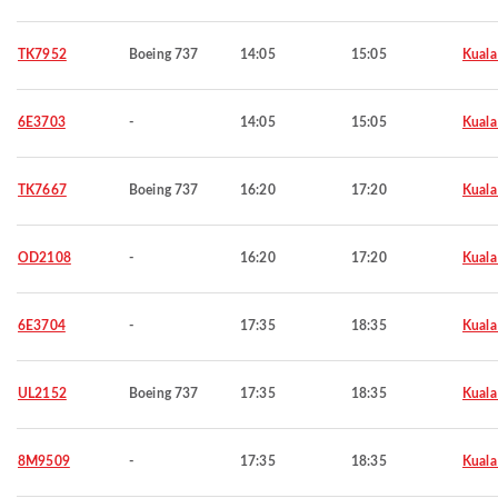
TK7952
Boeing 737
14:05
15:05
Kuala
6E3703
-
14:05
15:05
Kuala
TK7667
Boeing 737
16:20
17:20
Kuala
OD2108
-
16:20
17:20
Kuala
6E3704
-
17:35
18:35
Kuala
UL2152
Boeing 737
17:35
18:35
Kuala
8M9509
-
17:35
18:35
Kuala