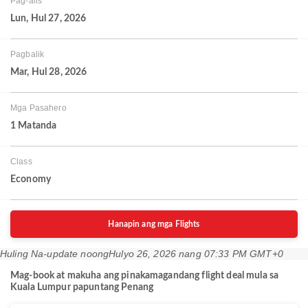
Pag-alis
Lun, Hul 27, 2026
Pagbalik
Mar, Hul 28, 2026
Mga Pasahero
1 Matanda
Class
Economy
Hanapin ang mga Flights
Huling Na-update noong
Hulyo 26, 2026 nang 07:33 PM GMT+0
Mag-book at makuha ang pinakamagandang flight deal mula sa
Kuala Lumpur papuntang Penang