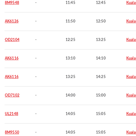
8M9548
-
11:45
12:45
Kuala
AK6126
-
11:50
12:50
Kuala
OD2104
-
12:25
13:25
Kuala
AK6116
-
13:10
14:10
Kuala
AK6116
-
13:25
14:25
Kuala
OD7102
-
14:00
15:00
Kuala
UL2148
-
14:05
15:05
Kuala
8M9550
-
14:05
15:05
Kuala