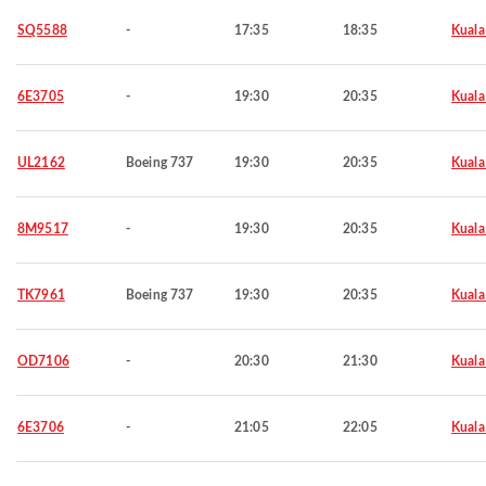
SQ5588
-
17:35
18:35
Kuala
6E3705
-
19:30
20:35
Kuala
UL2162
Boeing 737
19:30
20:35
Kuala
8M9517
-
19:30
20:35
Kuala
TK7961
Boeing 737
19:30
20:35
Kuala
OD7106
-
20:30
21:30
Kuala
6E3706
-
21:05
22:05
Kuala