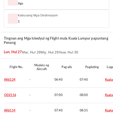
Ago
Kabuuang Mga Destinasyon
1
Tingnan ang Mga Iskedyul ng Flight mula Kuala Lumpur papuntang
Penang
Mar, Hul 28
Miy, Hul 29
Huw, Hul 30
Lun, Hul 27
Modelo ng
Flight No.
Pag-alis
Pagdating
Luga
Aircraft
AK6124
-
06:40
07:40
Kuala
OD2116
-
07:00
08:00
Kuala
AK6114
-
07:40
08:35
Kuala