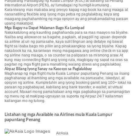
Paliparang Pandaigdig ng Kuala Lumpur (KUL) at darating sa Penang
International Airport (PEN), ay tumatagal ng humigit-kumulang .
Karaniwang mas mababa ang presyo kapag nag-book ka nang maaga at
nananatiling flexible ang iyong mga petsa ng paglalakbay, kaya ang
maagang paghahambing ng mga opsyon ay ang pinakamadaling paraan
upang makatipid.
Mga Bagay na Dapat Malaman Bago Ka Lumipad
Nakakatulong ang kaunting paghahanda para sa mas maayos na biyahe.
Naiiba ang allowance sa bagahe, pagkain, at pagpili ng upuan depende
sa airline at uri ng pamasahe, kaya sulit tingnan ang detalye ng bawat
flight sa ibaba bago mo piliin ang pinakaangkop sa iyong biyahe. Kapag
nakabook ka na, karaniwan mong magagawa ang online check-in sa app
ng airline nang maaga, o sa counter sa paliparan sa mismong araw. At
kung may connecting flight ang iyong ruta, magbigay ng sapat na oras sa
pagitan ng mga flight para manatiling walang stress ang paglalakbay.
Airpaz Bilang Iyong Sanay na Kasosyo sa Paglalakbay
Maghanap ng mga flight mula Kuala Lumpur papuntang Penang sa iisang
paghahanap at ihambing ang mga available na pamasahe, iskedyul, at
opsyon ng airline. Kumpletuhin ang iyong booking gamit ang 100+ lokal na
paraan ng pagbabayad, kabilang ang bank transfer, e-wallet, at virtual
account. Maaari mong pamahalaan ang mga pagbabago sa pamamagitan
ng menu ng at makipag-ugnayan sa suporta ng Airpaz 24/7 kailanman
kailangan mo ng tulong.
Listahan ng mga Available na Airlines mula Kuala Lumpur
papuntang Penang
AirAsia