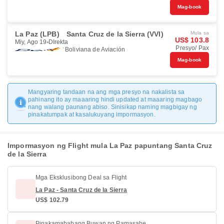
Mag-book
La Paz (LPB)
Santa Cruz de la Sierra (VVI)
Mula sa
US$ 103.8
Miy, Ago 19
DIrekta
Presyo/ Pax
Boliviana de Aviación
Mag-book
Mangyaring tandaan na ang mga presyo na nakalista sa
pahinang ito ay maaaring hindi updated at maaaring magbago
nang walang paunang abiso. Sinisikap naming magbigay ng
pinakatumpak at kasalukuyang impormasyon.
Impormasyon ng Flight mula La Paz papuntang Santa Cruz
de la Sierra
Mga Eksklusibong Deal sa Flight
La Paz - Santa Cruz de la Sierra
US$ 102.79
Pinakamababang Buwan ng Pamasahe