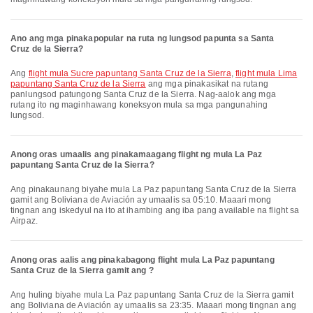
Ano ang mga pinakapopular na ruta ng lungsod papunta sa Santa
Cruz de la Sierra?
Ang
flight mula Sucre papuntang Santa Cruz de la Sierra
,
flight mula Lima
papuntang Santa Cruz de la Sierra
ang mga pinakasikat na rutang
panlungsod patungong Santa Cruz de la Sierra. Nag-aalok ang mga
rutang ito ng maginhawang koneksyon mula sa mga pangunahing
lungsod.
Anong oras umaalis ang pinakamaagang flight ng mula La Paz
papuntang Santa Cruz de la Sierra?
Ang pinakaunang biyahe mula La Paz papuntang Santa Cruz de la Sierra
gamit ang Boliviana de Aviación ay umaalis sa 05:10. Maaari mong
tingnan ang iskedyul na ito at ihambing ang iba pang available na flight sa
Airpaz.
Anong oras aalis ang pinakabagong flight mula La Paz papuntang
Santa Cruz de la Sierra gamit ang ?
Ang huling biyahe mula La Paz papuntang Santa Cruz de la Sierra gamit
ang Boliviana de Aviación ay umaalis sa 23:35. Maaari mong tingnan ang