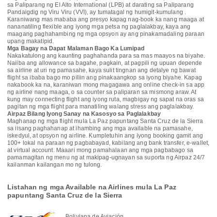
sa Paliparang ng El Alto International (LPB) at darating sa Paliparang
Pandaigdig ng Viru Viru (VVI), ay tumatagal ng humigit-kumulang .
Karaniwang mas mababa ang presyo kapag nag-book ka nang maaga at
nananatiling flexible ang iyong mga petsa ng paglalakbay, kaya ang
maagang paghahambing ng mga opsyon ay ang pinakamadaling paraan
upang makatipid.
Mga Bagay na Dapat Malaman Bago Ka Lumipad
Nakakatulong ang kaunting paghahanda para sa mas maayos na biyahe.
Naiiba ang allowance sa bagahe, pagkain, at pagpili ng upuan depende
sa airline at uri ng pamasahe, kaya sulit tingnan ang detalye ng bawat
flight sa ibaba bago mo piliin ang pinakaangkop sa iyong biyahe. Kapag
nakabook ka na, karaniwan mong magagawa ang online check-in sa app
ng airline nang maaga, o sa counter sa paliparan sa mismong araw. At
kung may connecting flight ang iyong ruta, magbigay ng sapat na oras sa
pagitan ng mga flight para manatiling walang stress ang paglalakbay.
Airpaz Bilang Iyong Sanay na Kasosyo sa Paglalakbay
Maghanap ng mga flight mula La Paz papuntang Santa Cruz de la Sierra
sa iisang paghahanap at ihambing ang mga available na pamasahe,
iskedyul, at opsyon ng airline. Kumpletuhin ang iyong booking gamit ang
100+ lokal na paraan ng pagbabayad, kabilang ang bank transfer, e-wallet,
at virtual account. Maaari mong pamahalaan ang mga pagbabago sa
pamamagitan ng menu ng at makipag-ugnayan sa suporta ng Airpaz 24/7
kailanman kailangan mo ng tulong.
Listahan ng mga Available na Airlines mula La Paz
papuntang Santa Cruz de la Sierra
Boliviana de Aviación