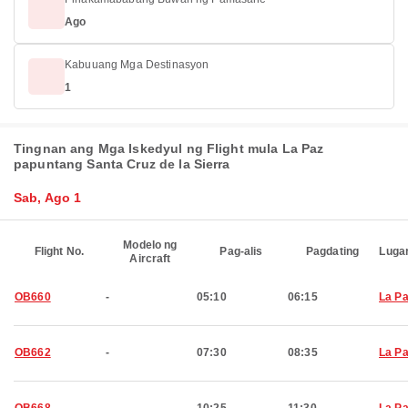
Ago
Kabuuang Mga Destinasyon
1
Tingnan ang Mga Iskedyul ng Flight mula La Paz
papuntang Santa Cruz de la Sierra
Sab, Ago 1
Modelo ng
Flight No.
Pag-alis
Pagdating
Luga
Aircraft
OB660
-
05:10
06:15
La P
OB662
-
07:30
08:35
La P