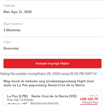
Pagbalik
Mar, Ago 11, 2026
Mga Pasahero
1 Matanda
Class
Economy
Hanapin ang mga Flights
Huling Na-update noong
Hulyo 28, 2026 nang 05:55 PM GMT+0
Mag-book at makuha ang pinakamagandang flight deal
mula sa La Paz papuntang Santa Cruz de la Sierra
La Paz (LPB)
Santa Cruz de la Sierra (VVI)
Mula sa
US$ 102.79
Huw, Ago 13
DIrekta
Presyo/ Pax
Boliviana de Aviación