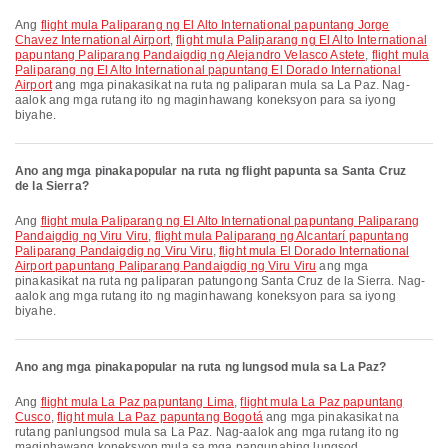
Ang
flight mula Paliparang ng El Alto International papuntang Jorge
Chavez International Airport
,
flight mula Paliparang ng El Alto International
papuntang Paliparang Pandaigdig ng Alejandro Velasco Astete
,
flight mula
Paliparang ng El Alto International papuntang El Dorado International
Airport
ang mga pinakasikat na ruta ng paliparan mula sa La Paz. Nag-
aalok ang mga rutang ito ng maginhawang koneksyon para sa iyong
biyahe.
Ano ang mga pinakapopular na ruta ng flight papunta sa Santa Cruz
de la Sierra?
Ang
flight mula Paliparang ng El Alto International papuntang Paliparang
Pandaigdig ng Viru Viru
,
flight mula Paliparang ng Alcantarí papuntang
Paliparang Pandaigdig ng Viru Viru
,
flight mula El Dorado International
Airport papuntang Paliparang Pandaigdig ng Viru Viru
ang mga
pinakasikat na ruta ng paliparan patungong Santa Cruz de la Sierra. Nag-
aalok ang mga rutang ito ng maginhawang koneksyon para sa iyong
biyahe.
Ano ang mga pinakapopular na ruta ng lungsod mula sa La Paz?
Ang
flight mula La Paz papuntang Lima
,
flight mula La Paz papuntang
Cusco
,
flight mula La Paz papuntang Bogotá
ang mga pinakasikat na
rutang panlungsod mula sa La Paz. Nag-aalok ang mga rutang ito ng
maginhawang koneksyon mula sa mga pangunahing lungsod.