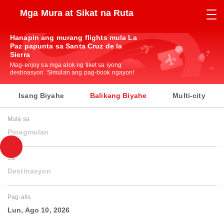
Mga Mura at Sikat na Ruta
Hanapin ang murang flights mula La
Paz papunta sa Santa Cruz de la
Sierra
Mag-enjoy sa mga alok ng tiket sa iyong
destinasyon. Simulan ang pag-book ngayon!
Isang Biyahe
Balikang Biyahe
Multi-city
Mula sa
Pinagmulan
Sa
Destinasyon
Pag-alis
Lun, Ago 10, 2026