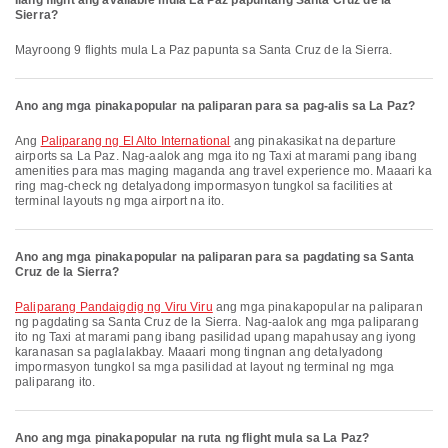
Ilang flight ang available mula La Paz papuntang Santa Cruz de la
Sierra?
Mayroong 9 flights mula La Paz papunta sa Santa Cruz de la Sierra.
Ano ang mga pinakapopular na paliparan para sa pag-alis sa La Paz?
Ang
Paliparang ng El Alto International
ang pinakasikat na departure
airports sa La Paz. Nag-aalok ang mga ito ng Taxi at marami pang ibang
amenities para mas maging maganda ang travel experience mo. Maaari ka
ring mag-check ng detalyadong impormasyon tungkol sa facilities at
terminal layouts ng mga airport na ito.
Ano ang mga pinakapopular na paliparan para sa pagdating sa Santa
Cruz de la Sierra?
Paliparang Pandaigdig ng Viru Viru
ang mga pinakapopular na paliparan
ng pagdating sa Santa Cruz de la Sierra. Nag-aalok ang mga paliparang
ito ng Taxi at marami pang ibang pasilidad upang mapahusay ang iyong
karanasan sa paglalakbay. Maaari mong tingnan ang detalyadong
impormasyon tungkol sa mga pasilidad at layout ng terminal ng mga
paliparang ito.
Ano ang mga pinakapopular na ruta ng flight mula sa La Paz?