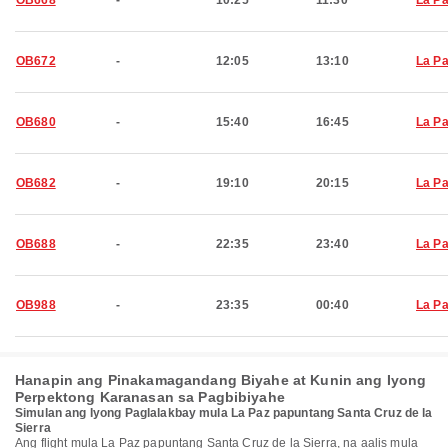
OB668
-
10:25
11:30
La P
OB672
-
12:05
13:10
La P
OB680
-
15:40
16:45
La P
OB682
-
19:10
20:15
La P
OB688
-
22:35
23:40
La P
OB988
-
23:35
00:40
La P
Hanapin ang Pinakamagandang Biyahe at Kunin ang Iyong
Perpektong Karanasan sa Pagbibiyahe
Simulan ang Iyong Paglalakbay mula La Paz papuntang Santa Cruz de la
Sierra
Ang flight mula La Paz papuntang Santa Cruz de la Sierra, na aalis mula