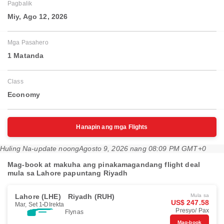
Pagbalik
Miy, Ago 12, 2026
Mga Pasahero
1 Matanda
Class
Economy
Hanapin ang mga Flights
Huling Na-update noong
Agosto 9, 2026 nang 08:09 PM GMT+0
Mag-book at makuha ang pinakamagandang flight deal
mula sa Lahore papuntang Riyadh
Lahore (LHE)
Riyadh (RUH)
Mula sa
US$ 247.58
Mar, Set 1
DIrekta
Presyo/ Pax
Flynas
Mag-book