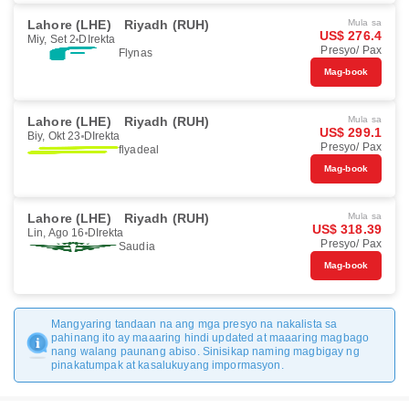
Lahore (LHE)
Riyadh (RUH)
Mula sa
US$ 276.4
Miy, Set 2
DIrekta
Presyo/ Pax
Flynas
Mag-book
Lahore (LHE)
Riyadh (RUH)
Mula sa
US$ 299.1
Biy, Okt 23
DIrekta
Presyo/ Pax
flyadeal
Mag-book
Lahore (LHE)
Riyadh (RUH)
Mula sa
US$ 318.39
Lin, Ago 16
DIrekta
Presyo/ Pax
Saudia
Mag-book
Mangyaring tandaan na ang mga presyo na nakalista sa
pahinang ito ay maaaring hindi updated at maaaring magbago
nang walang paunang abiso. Sinisikap naming magbigay ng
pinakatumpak at kasalukuyang impormasyon.