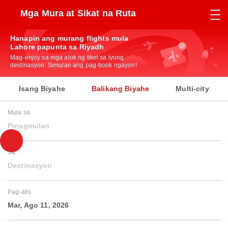
Mga Mura at Sikat na Ruta
Hanapin ang murang flights mula
Lahore papunta sa Riyadh
Mag-enjoy sa mga alok ng tiket sa iyong
destinasyon. Simulan ang pag-book ngayon!
Isang Biyahe
Balikang Biyahe
Multi-city
Mula sa
Pinagmulan
Sa
Destinasyon
Pag-alis
Mar, Ago 11, 2026