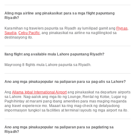
Aling mga airline ang pinakasikat para sa mga flight papuntang
Riyadh?
Karamihan ng travelers papunta sa Riyadh ay lumilipad gamit ang
Flynas
,
Saudia
,
Cebu Pacific
, ang pinakasikat na airline na naglilingkod sa
destinasyong ito.
Ilang flight ang available mula Lahore papuntang Riyadh?
Mayroong 8 flights mula Lahore papunta sa Riyadh.
Ano ang mga pinakapopular na paliparan para sa pag-alis sa Lahore?
Ang
Allama Iqbal International Airport
ang pinakasikat na departure airports
sa Lahore. Nag-aalok ang mga ito ng Lounge, Rental ng Kotse, Lugar ng
Paghihintay at marami pang ibang amenities para mas maging maganda
ang travel experience mo. Maaari ka ring mag-check ng detalyadong
impormasyon tungkol sa facilities at terminal layouts ng mga airport na ito.
Ano ang mga pinakapopular na paliparan para sa pagdating sa
Riyadh?