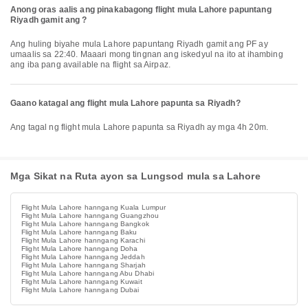
Anong oras aalis ang pinakabagong flight mula Lahore papuntang
Riyadh gamit ang ?
Ang huling biyahe mula Lahore papuntang Riyadh gamit ang PF ay
umaalis sa 22:40. Maaari mong tingnan ang iskedyul na ito at ihambing
ang iba pang available na flight sa Airpaz.
Gaano katagal ang flight mula Lahore papunta sa Riyadh?
Ang tagal ng flight mula Lahore papunta sa Riyadh ay mga 4h 20m.
Mga Sikat na Ruta ayon sa Lungsod mula sa Lahore
Flight Mula Lahore hanngang Kuala Lumpur
Flight Mula Lahore hanngang Guangzhou
Flight Mula Lahore hanngang Bangkok
Flight Mula Lahore hanngang Baku
Flight Mula Lahore hanngang Karachi
Flight Mula Lahore hanngang Doha
Flight Mula Lahore hanngang Jeddah
Flight Mula Lahore hanngang Sharjah
Flight Mula Lahore hanngang Abu Dhabi
Flight Mula Lahore hanngang Kuwait
Flight Mula Lahore hanngang Dubai