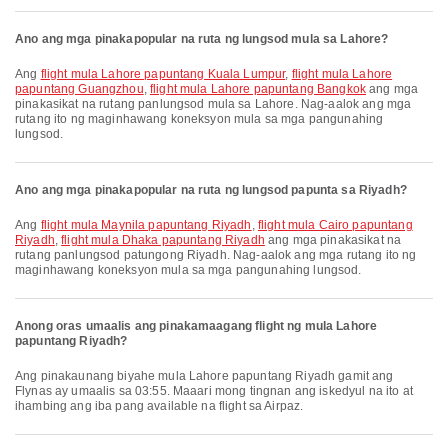
Ano ang mga pinakapopular na ruta ng lungsod mula sa Lahore?
Ang
flight mula Lahore papuntang Kuala Lumpur
,
flight mula Lahore
papuntang Guangzhou
,
flight mula Lahore papuntang Bangkok
ang mga
pinakasikat na rutang panlungsod mula sa Lahore. Nag-aalok ang mga
rutang ito ng maginhawang koneksyon mula sa mga pangunahing
lungsod.
Ano ang mga pinakapopular na ruta ng lungsod papunta sa Riyadh?
Ang
flight mula Maynila papuntang Riyadh
,
flight mula Cairo papuntang
Riyadh
,
flight mula Dhaka papuntang Riyadh
ang mga pinakasikat na
rutang panlungsod patungong Riyadh. Nag-aalok ang mga rutang ito ng
maginhawang koneksyon mula sa mga pangunahing lungsod.
Anong oras umaalis ang pinakamaagang flight ng mula Lahore
papuntang Riyadh?
Ang pinakaunang biyahe mula Lahore papuntang Riyadh gamit ang
Flynas ay umaalis sa 03:55. Maaari mong tingnan ang iskedyul na ito at
ihambing ang iba pang available na flight sa Airpaz.