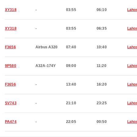
XY318
-
03:55
06:10
Laho
XY318
-
03:55
06:35
Laho
F3656
Airbus A320
07:40
10:40
Laho
9P580
A32A-174Y
09:00
11:20
Laho
F3656
-
13:40
16:20
Laho
SV743
-
21:10
23:25
Laho
PA474
-
22:05
00:50
Laho