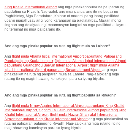
King Khalid International Airport
ang mga pinakapopular na paliparan ng
pagdating sa Riyadh. Nag-aalok ang mga paliparang ito ng Lugar ng
Paghihintay, Mga Paradahan, Kainan at marami pang ibang pasilidad
upang mapahusay ang iyong karanasan sa paglalakbay. Maaari mong
tingnan ang detalyadong impormasyon tungkol sa mga pasilidad at layout
ng terminal ng mga paliparang ito.
Ano ang mga pinakapopular na ruta ng flight mula sa Lahore?
Ang
flight mula Allama Iqbal International Airport papuntang Paliparang
Pandaigdig ng Kuala Lumpur
,
flight mula Allama Iqbal International Airport
papuntang Guangzhou Baiyun International Airport
,
flight mula Allama
Iqbal International Airport papuntang Suvarnabhumi Airport
ang mga
pinakasikat na ruta ng paliparan mula sa Lahore. Nag-aalok ang mga
rutang ito ng maginhawang koneksyon para sa iyong biyahe.
Ano ang mga pinakapopular na ruta ng flight papunta sa Riyadh?
Ang
flight mula Ninoy Aquino International Airport papuntang King Khalid
International Airport
,
flight mula Cairo International Airport papuntang King
Khalid International Airport
,
flight mula Hazrat Shahjalal International
Airport papuntang King Khalid International Airport
ang mga pinakasikat na
ruta ng paliparan patungong Riyadh. Nag-aalok ang mga rutang ito ng
maginhawang koneksyon para sa iyong biyahe.