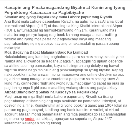
Hanapin ang Pinakamagandang Biyahe at Kunin ang Iyong
Perpektong Karanasan sa Pagbibiyahe
Simulan ang Iyong Paglalakbay mula Lahore papuntang Riyadh
Ang flight mula Lahore papuntang Riyadh, na aalis mula sa Allama Iqbal
International Airport (LHE) at darating sa King Khalid International Airport
(RUH), ay tumatagal ng humigit-kumulang 4h 21m. Karaniwang mas
mababa ang presyo kapag nag-book ka nang maaga at nananatiling
flexible ang iyong mga petsa ng paglalakbay, kaya ang maagang
paghahambing ng mga opsyon ay ang pinakamadaling paraan upang
makatipid.
Mga Bagay na Dapat Malaman Bago Ka Lumipad
Nakakatulong ang kaunting paghahanda para sa mas maayos na biyahe.
Naiiba ang allowance sa bagahe, pagkain, at pagpili ng upuan depende
sa airline at uri ng pamasahe, kaya sulit tingnan ang detalye ng bawat
flight sa ibaba bago mo piliin ang pinakaangkop sa iyong biyahe. Kapag
nakabook ka na, karaniwan mong magagawa ang online check-in sa app
ng airline nang maaga, o sa counter sa paliparan sa mismong araw. At
kung may connecting flight ang iyong ruta, magbigay ng sapat na oras sa
pagitan ng mga flight para manatiling walang stress ang paglalakbay.
Airpaz Bilang Iyong Sanay na Kasosyo sa Paglalakbay
Maghanap ng mga flight mula Lahore papuntang Riyadh sa iisang
paghahanap at ihambing ang mga available na pamasahe, iskedyul, at
opsyon ng airline. Kumpletuhin ang iyong booking gamit ang 100+ lokal na
paraan ng pagbabayad, kabilang ang bank transfer, e-wallet, at virtual
account. Maaari mong pamahalaan ang mga pagbabago sa pamamagitan
ng menu ng
/order
at makipag-ugnayan sa suporta ng Airpaz 24/7
kailanman kailangan mo ng tulong.