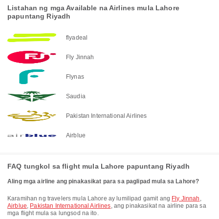
Listahan ng mga Available na Airlines mula Lahore
papuntang Riyadh
flyadeal
Fly Jinnah
Flynas
Saudia
Pakistan International Airlines
Airblue
FAQ tungkol sa flight mula Lahore papuntang Riyadh
Aling mga airline ang pinakasikat para sa paglipad mula sa Lahore?
Karamihan ng travelers mula Lahore ay lumilipad gamit ang
Fly Jinnah
,
Airblue
,
Pakistan International Airlines
, ang pinakasikat na airline para sa
mga flight mula sa lungsod na ito.