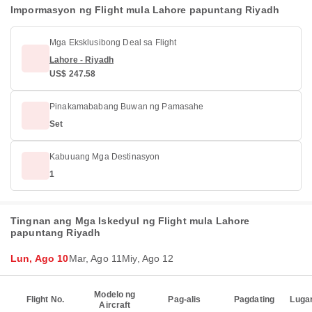
Impormasyon ng Flight mula Lahore papuntang Riyadh
Mga Eksklusibong Deal sa Flight
Lahore - Riyadh
US$ 247.58
Pinakamababang Buwan ng Pamasahe
Set
Kabuuang Mga Destinasyon
1
Tingnan ang Mga Iskedyul ng Flight mula Lahore
papuntang Riyadh
Lun, Ago 10
Mar, Ago 11
Miy, Ago 12
Modelo ng
Flight No.
Pag-alis
Pagdating
Luga
Aircraft