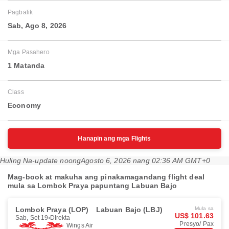
Pagbalik
Sab, Ago 8, 2026
Mga Pasahero
1 Matanda
Class
Economy
Hanapin ang mga Flights
Huling Na-update noong
Agosto 6, 2026 nang 02:36 AM GMT+0
Mag-book at makuha ang pinakamagandang flight deal
mula sa Lombok Praya papuntang Labuan Bajo
Lombok Praya (LOP)
Labuan Bajo (LBJ)
Mula sa
US$ 101.63
Sab, Set 19
DIrekta
Presyo/ Pax
Wings Air