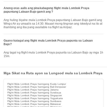
Anong oras aalis ang pinakabagong flight mula Lombok Praya
papuntang Labuan Bajo gamit ang ?
Ang huling biyahe mula Lombok Praya papuntang Labuan Bajo gamit ang
Wings Air ay umaalis sa 14:30. Maaari mong tingnan ang iskedyul na ito at
ihambing ang iba pang available na flight sa Airpaz.
Gaano katagal ang flight mula Lombok Praya papunta sa Labuan
Bajo?
Ang tagal ng flight mula Lombok Praya papunta sa Labuan Bajo ay mga 1h
15m.
Mga Sikat na Ruta ayon sa Lungsod mula sa Lombok Praya
Flight Mula Lombok Praya hanngang Kuala Lumpur
Flight Mula Lombok Praya hanngang Bali Denpasar
Flight Mula Lombok Praya hanngang Jakarta
Flight Mula Lombok Praya hanngang Surabaya
Flight Mula Lombok Praya hanngang Singapore
Flight Mula Lombok Praya hanngang Yogyakarta
Flight Mula Lombok Praya hanngang Sumbawa
Flight Mula Lombok Praya hanngang Makassar
Flight Mula Lombok Praya hanngang Waingapu