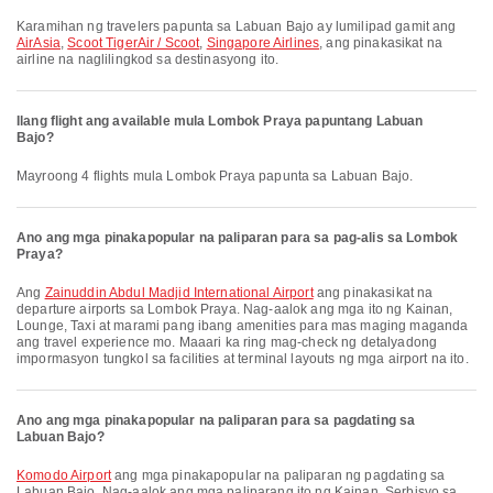
Karamihan ng travelers papunta sa Labuan Bajo ay lumilipad gamit ang
AirAsia
,
Scoot TigerAir / Scoot
,
Singapore Airlines
, ang pinakasikat na
airline na naglilingkod sa destinasyong ito.
Ilang flight ang available mula Lombok Praya papuntang Labuan
Bajo?
Mayroong 4 flights mula Lombok Praya papunta sa Labuan Bajo.
Ano ang mga pinakapopular na paliparan para sa pag-alis sa Lombok
Praya?
Ang
Zainuddin Abdul Madjid International Airport
ang pinakasikat na
departure airports sa Lombok Praya. Nag-aalok ang mga ito ng Kainan,
Lounge, Taxi at marami pang ibang amenities para mas maging maganda
ang travel experience mo. Maaari ka ring mag-check ng detalyadong
impormasyon tungkol sa facilities at terminal layouts ng mga airport na ito.
Ano ang mga pinakapopular na paliparan para sa pagdating sa
Labuan Bajo?
Komodo Airport
ang mga pinakapopular na paliparan ng pagdating sa
Labuan Bajo. Nag-aalok ang mga paliparang ito ng Kainan, Serbisyo sa