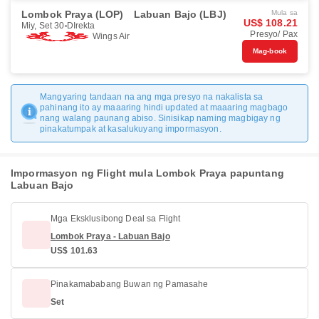
Lombok Praya (LOP)
Labuan Bajo (LBJ)
Mula sa
US$ 108.21
Miy, Set 30
DIrekta
Presyo/ Pax
Wings Air
Mag-book
Mangyaring tandaan na ang mga presyo na nakalista sa
pahinang ito ay maaaring hindi updated at maaaring magbago
nang walang paunang abiso. Sinisikap naming magbigay ng
pinakatumpak at kasalukuyang impormasyon.
Impormasyon ng Flight mula Lombok Praya papuntang
Labuan Bajo
Mga Eksklusibong Deal sa Flight
Lombok Praya - Labuan Bajo
US$ 101.63
Pinakamababang Buwan ng Pamasahe
Set