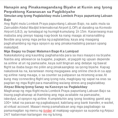
Hanapin ang Pinakamagandang Biyahe at Kunin ang Iyong
Perpektong Karanasan sa Pagbibiyahe
Simulan ang Iyong Paglalakbay mula Lombok Praya papuntang Labuan
Bajo
Ang flight mula Lombok Praya papuntang Labuan Bajo, na aalis mula sa
Zainuddin Abdul Madjid International Airport (LOP) at darating sa Komodo
Airport (LBJ), ay tumatagal ng humigit-kumulang 1h 15m. Karaniwang mas
mababa ang presyo kapag nag-book ka nang maaga at nananatiling
flexible ang iyong mga petsa ng paglalakbay, kaya ang maagang
paghahambing ng mga opsyon ay ang pinakamadaling paraan upang
makatipid.
Mga Bagay na Dapat Malaman Bago Ka Lumipad
Nakakatulong ang kaunting paghahanda para sa mas maayos na biyahe.
Naiiba ang allowance sa bagahe, pagkain, at pagpili ng upuan depende
sa airline at uri ng pamasahe, kaya sulit tingnan ang detalye ng bawat
flight sa ibaba bago mo piliin ang pinakaangkop sa iyong biyahe. Kapag
nakabook ka na, karaniwan mong magagawa ang online check-in sa app
ng airline nang maaga, o sa counter sa paliparan sa mismong araw. At
kung may connecting flight ang iyong ruta, magbigay ng sapat na oras sa
pagitan ng mga flight para manatiling walang stress ang paglalakbay.
Airpaz Bilang Iyong Sanay na Kasosyo sa Paglalakbay
Maghanap ng mga flight mula Lombok Praya papuntang Labuan Bajo sa
iisang paghahanap at ihambing ang mga available na pamasahe,
iskedyul, at opsyon ng airline. Kumpletuhin ang iyong booking gamit ang
100+ lokal na paraan ng pagbabayad, kabilang ang bank transfer, e-wallet,
at virtual account. Maaari mong pamahalaan ang mga pagbabago sa
pamamagitan ng menu ng
/order
at makipag-ugnayan sa suporta ng Airpaz
24/7 kailanman kailangan mo ng tulong.