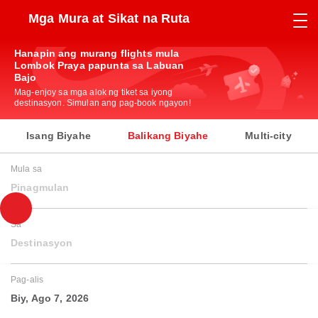
Mga Mura at Sikat na Ruta
Hanapin ang murang flights mula
Lombok Praya papunta sa Labuan
Bajo
Mag-enjoy sa mga alok ng tiket sa iyong
destinasyon. Simulan ang pag-book ngayon!
Isang Biyahe
Balikang Biyahe
Multi-city
Mula sa
Pinagmulan
Sa
Destinasyon
Pag-alis
Biy, Ago 7, 2026