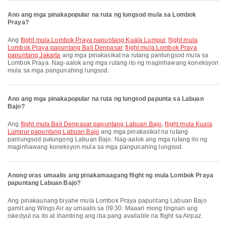
Ano ang mga pinakapopular na ruta ng lungsod mula sa Lombok
Praya?
Ang
flight mula Lombok Praya papuntang Kuala Lumpur
,
flight mula
Lombok Praya papuntang Bali Denpasar
,
flight mula Lombok Praya
papuntang Jakarta
ang mga pinakasikat na rutang panlungsod mula sa
Lombok Praya. Nag-aalok ang mga rutang ito ng maginhawang koneksyon
mula sa mga pangunahing lungsod.
Ano ang mga pinakapopular na ruta ng lungsod papunta sa Labuan
Bajo?
Ang
flight mula Bali Denpasar papuntang Labuan Bajo
,
flight mula Kuala
Lumpur papuntang Labuan Bajo
ang mga pinakasikat na rutang
panlungsod patungong Labuan Bajo. Nag-aalok ang mga rutang ito ng
maginhawang koneksyon mula sa mga pangunahing lungsod.
Anong oras umaalis ang pinakamaagang flight ng mula Lombok Praya
papuntang Labuan Bajo?
Ang pinakaunang biyahe mula Lombok Praya papuntang Labuan Bajo
gamit ang Wings Air ay umaalis sa 09:30. Maaari mong tingnan ang
iskedyul na ito at ihambing ang iba pang available na flight sa Airpaz.