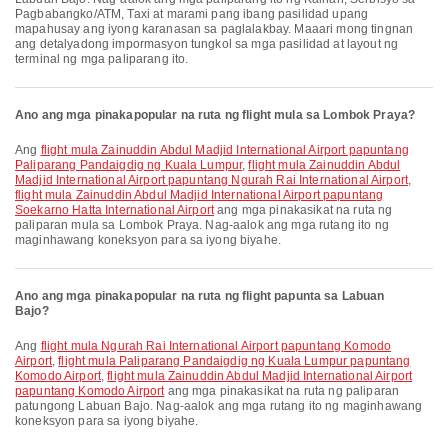
Pagbabangko/ATM, Taxi at marami pang ibang pasilidad upang
mapahusay ang iyong karanasan sa paglalakbay. Maaari mong tingnan
ang detalyadong impormasyon tungkol sa mga pasilidad at layout ng
terminal ng mga paliparang ito.
Ano ang mga pinakapopular na ruta ng flight mula sa Lombok Praya?
Ang
flight mula Zainuddin Abdul Madjid International Airport papuntang
Paliparang Pandaigdig ng Kuala Lumpur
,
flight mula Zainuddin Abdul
Madjid International Airport papuntang Ngurah Rai International Airport
,
flight mula Zainuddin Abdul Madjid International Airport papuntang
Soekarno Hatta International Airport
ang mga pinakasikat na ruta ng
paliparan mula sa Lombok Praya. Nag-aalok ang mga rutang ito ng
maginhawang koneksyon para sa iyong biyahe.
Ano ang mga pinakapopular na ruta ng flight papunta sa Labuan
Bajo?
Ang
flight mula Ngurah Rai International Airport papuntang Komodo
Airport
,
flight mula Paliparang Pandaigdig ng Kuala Lumpur papuntang
Komodo Airport
,
flight mula Zainuddin Abdul Madjid International Airport
papuntang Komodo Airport
ang mga pinakasikat na ruta ng paliparan
patungong Labuan Bajo. Nag-aalok ang mga rutang ito ng maginhawang
koneksyon para sa iyong biyahe.