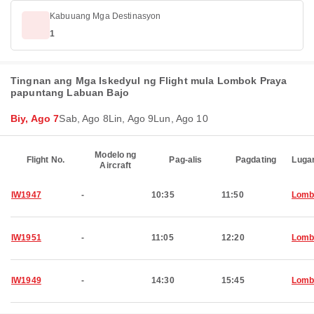
Kabuuang Mga Destinasyon
1
Tingnan ang Mga Iskedyul ng Flight mula Lombok Praya
papuntang Labuan Bajo
Biy, Ago 7
Sab, Ago 8
Lin, Ago 9
Lun, Ago 10
Modelo ng
Flight No.
Pag-alis
Pagdating
Luga
Aircraft
IW1947
-
10:35
11:50
Lomb
IW1951
-
11:05
12:20
Lomb
IW1949
-
14:30
15:45
Lomb