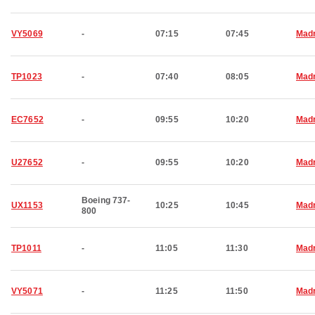
VY5069
-
07:15
07:45
Madr
TP1023
-
07:40
08:05
Madr
EC7652
-
09:55
10:20
Madr
U27652
-
09:55
10:20
Madr
Boeing 737-
UX1153
10:25
10:45
Madr
800
TP1011
-
11:05
11:30
Madr
VY5071
-
11:25
11:50
Madr