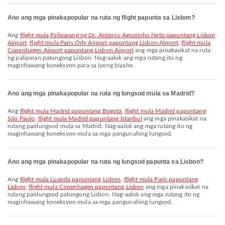
Ano ang mga pinakapopular na ruta ng flight papunta sa Lisbon?
Ang
flight mula Paliparang ng Dr. António Agostinho Neto papuntang Lisbon
Airport
,
flight mula Paris Orly Airport papuntang Lisbon Airport
,
flight mula
Copenhagen Airport papuntang Lisbon Airport
ang mga pinakasikat na ruta
ng paliparan patungong Lisbon. Nag-aalok ang mga rutang ito ng
maginhawang koneksyon para sa iyong biyahe.
Ano ang mga pinakapopular na ruta ng lungsod mula sa Madrid?
Ang
flight mula Madrid papuntang Bogotá
,
flight mula Madrid papuntang
São Paulo
,
flight mula Madrid papuntang İstanbul
ang mga pinakasikat na
rutang panlungsod mula sa Madrid. Nag-aalok ang mga rutang ito ng
maginhawang koneksyon mula sa mga pangunahing lungsod.
Ano ang mga pinakapopular na ruta ng lungsod papunta sa Lisbon?
Ang
flight mula Luanda papuntang Lisbon
,
flight mula Paris papuntang
Lisbon
,
flight mula Copenhagen papuntang Lisbon
ang mga pinakasikat na
rutang panlungsod patungong Lisbon. Nag-aalok ang mga rutang ito ng
maginhawang koneksyon mula sa mga pangunahing lungsod.