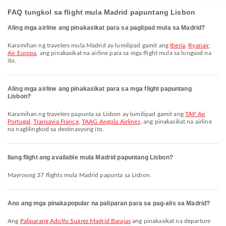
FAQ tungkol sa flight mula Madrid papuntang Lisbon
Aling mga airline ang pinakasikat para sa paglipad mula sa Madrid?
Karamihan ng travelers mula Madrid ay lumilipad gamit ang
Iberia
,
Ryanair
,
Air Europa
, ang pinakasikat na airline para sa mga flight mula sa lungsod na
ito.
Aling mga airline ang pinakasikat para sa mga flight papuntang
Lisbon?
Karamihan ng travelers papunta sa Lisbon ay lumilipad gamit ang
TAP Air
Portugal
,
Transavia France
,
TAAG Angola Airlines
, ang pinakasikat na airline
na naglilingkod sa destinasyong ito.
Ilang flight ang available mula Madrid papuntang Lisbon?
Mayroong 37 flights mula Madrid papunta sa Lisbon.
Ano ang mga pinakapopular na paliparan para sa pag-alis sa Madrid?
Ang
Paliparang Adolfo Suárez Madrid Barajas
ang pinakasikat na departure