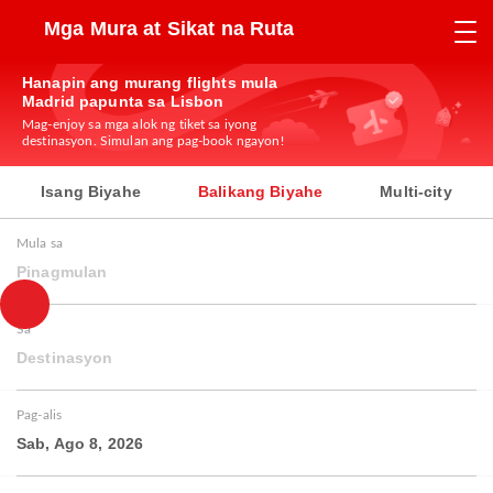
Mga Mura at Sikat na Ruta
Hanapin ang murang flights mula
Madrid papunta sa Lisbon
Mag-enjoy sa mga alok ng tiket sa iyong
destinasyon. Simulan ang pag-book ngayon!
Isang Biyahe
Balikang Biyahe
Multi-city
Mula sa
Pinagmulan
Sa
Destinasyon
Pag-alis
Sab, Ago 8, 2026