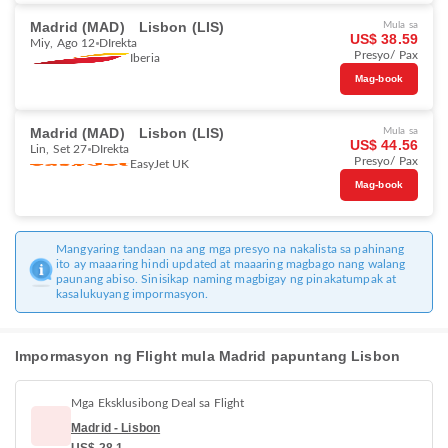
Madrid (MAD)
Lisbon (LIS)
Mula sa
US$ 38.59
Miy, Ago 12
DIrekta
Presyo/ Pax
Iberia
Mag-book
Madrid (MAD)
Lisbon (LIS)
Mula sa
US$ 44.56
Lin, Set 27
DIrekta
Presyo/ Pax
EasyJet UK
Mag-book
Mangyaring tandaan na ang mga presyo na nakalista sa pahinang
ito ay maaaring hindi updated at maaaring magbago nang walang
paunang abiso. Sinisikap naming magbigay ng pinakatumpak at
kasalukuyang impormasyon.
Impormasyon ng Flight mula Madrid papuntang Lisbon
Mga Eksklusibong Deal sa Flight
Madrid - Lisbon