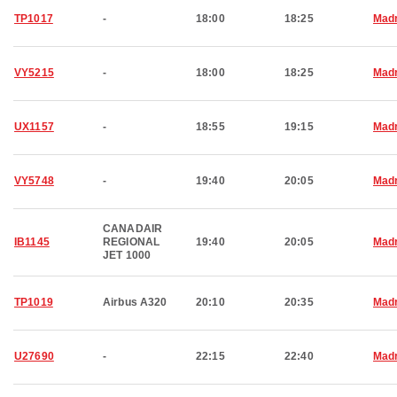
TP1017
-
18:00
18:25
Madr
VY5215
-
18:00
18:25
Madr
UX1157
-
18:55
19:15
Madr
VY5748
-
19:40
20:05
Madr
CANADAIR
IB1145
REGIONAL
19:40
20:05
Madr
JET 1000
TP1019
Airbus A320
20:10
20:35
Madr
U27690
-
22:15
22:40
Madr