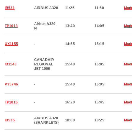
IB531
AIRBUS A320
11:25
11:50
Madr
Airbus A320
TP1013
13:40
14:05
Madr
N
UX1155
-
14:55
15:15
Madr
CANADAIR
IB1143
REGIONAL
15:40
16:05
Madr
JET 1000
VY5746
-
15:40
16:05
Madr
TP1015
-
16:20
16:45
Madr
AIRBUS A320
IB535
18:00
18:25
Madr
(SHARKLETS)