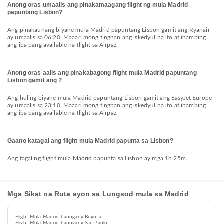
Anong oras umaalis ang pinakamaagang flight ng mula Madrid
papuntang Lisbon?
Ang pinakaunang biyahe mula Madrid papuntang Lisbon gamit ang Ryanair
ay umaalis sa 06:20. Maaari mong tingnan ang iskedyul na ito at ihambing
ang iba pang available na flight sa Airpaz.
Anong oras aalis ang pinakabagong flight mula Madrid papuntang
Lisbon gamit ang ?
Ang huling biyahe mula Madrid papuntang Lisbon gamit ang EasyJet Europe
ay umaalis sa 23:10. Maaari mong tingnan ang iskedyul na ito at ihambing
ang iba pang available na flight sa Airpaz.
Gaano katagal ang flight mula Madrid papunta sa Lisbon?
Ang tagal ng flight mula Madrid papunta sa Lisbon ay mga 1h 25m.
Mga Sikat na Ruta ayon sa Lungsod mula sa Madrid
Flight Mula Madrid hanngang Bogotá
Flight Mula Madrid hanngang São Paulo