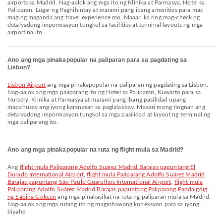
airports sa Madrid. Nag-aalok ang mga ito ng Klinika at Parmasya, Hotel sa
Paliparan, Lugar ng Paghihintay at marami pang ibang amenities para mas
maging maganda ang travel experience mo. Maaari ka ring mag-check ng
detalyadong impormasyon tungkol sa facilities at terminal layouts ng mga
airport na ito.
Ano ang mga pinakapopular na paliparan para sa pagdating sa
Lisbon?
Lisbon Airport
ang mga pinakapopular na paliparan ng pagdating sa Lisbon.
Nag-aalok ang mga paliparang ito ng Hotel sa Paliparan, Kuwarto para sa
Nursery, Klinika at Parmasya at marami pang ibang pasilidad upang
mapahusay ang iyong karanasan sa paglalakbay. Maaari mong tingnan ang
detalyadong impormasyon tungkol sa mga pasilidad at layout ng terminal ng
mga paliparang ito.
Ano ang mga pinakapopular na ruta ng flight mula sa Madrid?
Ang
flight mula Paliparang Adolfo Suárez Madrid Barajas papuntang El
Dorado International Airport
,
flight mula Paliparang Adolfo Suárez Madrid
Barajas papuntang São Paulo Guarulhos International Airport
,
flight mula
Paliparang Adolfo Suárez Madrid Barajas papuntang Paliparang Pandaigdig
ng Sabiha Gokcen
ang mga pinakasikat na ruta ng paliparan mula sa Madrid.
Nag-aalok ang mga rutang ito ng maginhawang koneksyon para sa iyong
biyahe.