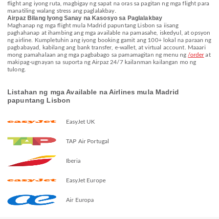
flight ang iyong ruta, magbigay ng sapat na oras sa pagitan ng mga flight para
manatiling walang stress ang paglalakbay.
Airpaz Bilang Iyong Sanay na Kasosyo sa Paglalakbay
Maghanap ng mga flight mula Madrid papuntang Lisbon sa iisang
paghahanap at ihambing ang mga available na pamasahe, iskedyul, at opsyon
ng airline. Kumpletuhin ang iyong booking gamit ang 100+ lokal na paraan ng
pagbabayad, kabilang ang bank transfer, e-wallet, at virtual account. Maaari
mong pamahalaan ang mga pagbabago sa pamamagitan ng menu ng
/order
at
makipag-ugnayan sa suporta ng Airpaz 24/7 kailanman kailangan mo ng
tulong.
Listahan ng mga Available na Airlines mula Madrid
papuntang Lisbon
EasyJet UK
TAP Air Portugal
Iberia
EasyJet Europe
Air Europa