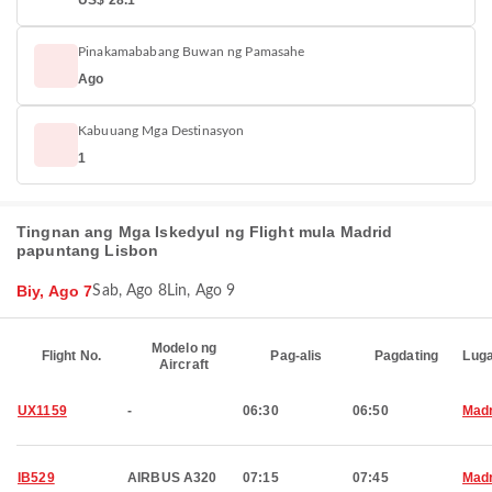
US$ 28.1
Pinakamababang Buwan ng Pamasahe
Ago
Kabuuang Mga Destinasyon
1
Tingnan ang Mga Iskedyul ng Flight mula Madrid
papuntang Lisbon
Biy, Ago 7
Sab, Ago 8
Lin, Ago 9
Modelo ng
Flight No.
Pag-alis
Pagdating
Luga
Aircraft
UX1159
-
06:30
06:50
Madr
IB529
AIRBUS A320
07:15
07:45
Madr