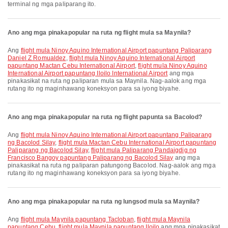
terminal ng mga paliparang ito.
Ano ang mga pinakapopular na ruta ng flight mula sa Maynila?
Ang
flight mula Ninoy Aquino International Airport papuntang Paliparang
Daniel Z Romualdez
,
flight mula Ninoy Aquino International Airport
papuntang Mactan Cebu International Airport
,
flight mula Ninoy Aquino
International Airport papuntang Iloilo International Airport
ang mga
pinakasikat na ruta ng paliparan mula sa Maynila. Nag-aalok ang mga
rutang ito ng maginhawang koneksyon para sa iyong biyahe.
Ano ang mga pinakapopular na ruta ng flight papunta sa Bacolod?
Ang
flight mula Ninoy Aquino International Airport papuntang Paliparang
ng Bacolod Silay
,
flight mula Mactan Cebu International Airport papuntang
Paliparang ng Bacolod Silay
,
flight mula Paliparang Pandaigdig ng
Francisco Bangoy papuntang Paliparang ng Bacolod Silay
ang mga
pinakasikat na ruta ng paliparan patungong Bacolod. Nag-aalok ang mga
rutang ito ng maginhawang koneksyon para sa iyong biyahe.
Ano ang mga pinakapopular na ruta ng lungsod mula sa Maynila?
Ang
flight mula Maynila papuntang Tacloban
,
flight mula Maynila
papuntang Cebu
,
flight mula Maynila papuntang Iloilo
ang mga pinakasikat