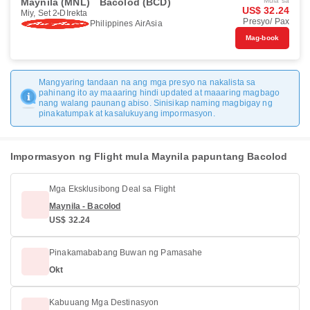
Maynila (MNL)
Bacolod (BCD)
Mula sa
US$ 32.24
Miy, Set 2
DIrekta
Presyo/ Pax
Philippines AirAsia
Mag-book
Mangyaring tandaan na ang mga presyo na nakalista sa
pahinang ito ay maaaring hindi updated at maaaring magbago
nang walang paunang abiso. Sinisikap naming magbigay ng
pinakatumpak at kasalukuyang impormasyon.
Impormasyon ng Flight mula Maynila papuntang Bacolod
Mga Eksklusibong Deal sa Flight
Maynila - Bacolod
US$ 32.24
Pinakamababang Buwan ng Pamasahe
Okt
Kabuuang Mga Destinasyon