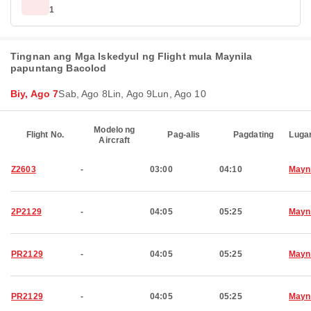
1
Tingnan ang Mga Iskedyul ng Flight mula Maynila
papuntang Bacolod
Biy, Ago 7
Sab, Ago 8
Lin, Ago 9
Lun, Ago 10
Modelo ng
Flight No.
Pag-alis
Pagdating
Luga
Aircraft
Z2603
-
03:00
04:10
Mayn
2P2129
-
04:05
05:25
Mayn
PR2129
-
04:05
05:25
Mayn
PR2129
-
04:05
05:25
Mayn