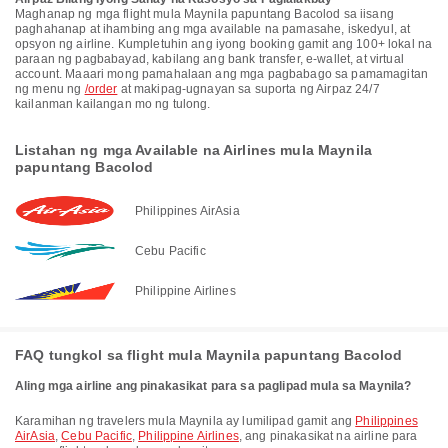
Maghanap ng mga flight mula Maynila papuntang Bacolod sa iisang
paghahanap at ihambing ang mga available na pamasahe, iskedyul, at
opsyon ng airline. Kumpletuhin ang iyong booking gamit ang 100+ lokal na
paraan ng pagbabayad, kabilang ang bank transfer, e-wallet, at virtual
account. Maaari mong pamahalaan ang mga pagbabago sa pamamagitan
ng menu ng
/order
at makipag-ugnayan sa suporta ng Airpaz 24/7
kailanman kailangan mo ng tulong.
Listahan ng mga Available na Airlines mula Maynila
papuntang Bacolod
Philippines AirAsia
Cebu Pacific
Philippine Airlines
FAQ tungkol sa flight mula Maynila papuntang Bacolod
Aling mga airline ang pinakasikat para sa paglipad mula sa Maynila?
Karamihan ng travelers mula Maynila ay lumilipad gamit ang
Philippines
AirAsia
,
Cebu Pacific
,
Philippine Airlines
, ang pinakasikat na airline para