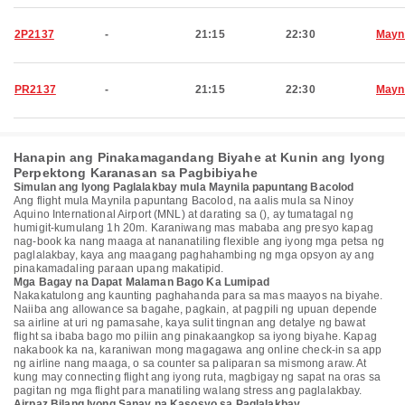
2P2137
-
21:15
22:30
Mayn
PR2137
-
21:15
22:30
Mayn
Hanapin ang Pinakamagandang Biyahe at Kunin ang Iyong
Perpektong Karanasan sa Pagbibiyahe
Simulan ang Iyong Paglalakbay mula Maynila papuntang Bacolod
Ang flight mula Maynila papuntang Bacolod, na aalis mula sa Ninoy
Aquino International Airport (MNL) at darating sa (), ay tumatagal ng
humigit-kumulang 1h 20m. Karaniwang mas mababa ang presyo kapag
nag-book ka nang maaga at nananatiling flexible ang iyong mga petsa ng
paglalakbay, kaya ang maagang paghahambing ng mga opsyon ay ang
pinakamadaling paraan upang makatipid.
Mga Bagay na Dapat Malaman Bago Ka Lumipad
Nakakatulong ang kaunting paghahanda para sa mas maayos na biyahe.
Naiiba ang allowance sa bagahe, pagkain, at pagpili ng upuan depende
sa airline at uri ng pamasahe, kaya sulit tingnan ang detalye ng bawat
flight sa ibaba bago mo piliin ang pinakaangkop sa iyong biyahe. Kapag
nakabook ka na, karaniwan mong magagawa ang online check-in sa app
ng airline nang maaga, o sa counter sa paliparan sa mismong araw. At
kung may connecting flight ang iyong ruta, magbigay ng sapat na oras sa
pagitan ng mga flight para manatiling walang stress ang paglalakbay.
Airpaz Bilang Iyong Sanay na Kasosyo sa Paglalakbay