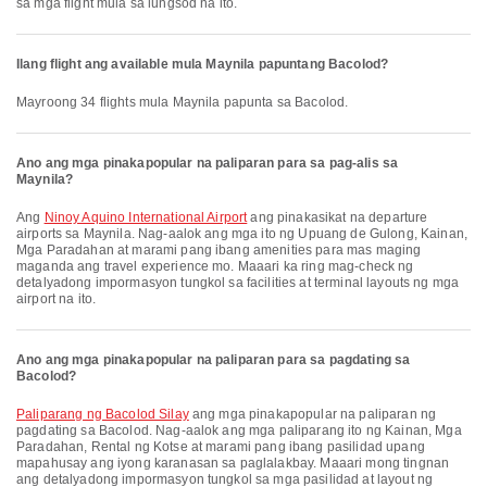
sa mga flight mula sa lungsod na ito.
Ilang flight ang available mula Maynila papuntang Bacolod?
Mayroong 34 flights mula Maynila papunta sa Bacolod.
Ano ang mga pinakapopular na paliparan para sa pag-alis sa
Maynila?
Ang
Ninoy Aquino International Airport
ang pinakasikat na departure
airports sa Maynila. Nag-aalok ang mga ito ng Upuang de Gulong, Kainan,
Mga Paradahan at marami pang ibang amenities para mas maging
maganda ang travel experience mo. Maaari ka ring mag-check ng
detalyadong impormasyon tungkol sa facilities at terminal layouts ng mga
airport na ito.
Ano ang mga pinakapopular na paliparan para sa pagdating sa
Bacolod?
Paliparang ng Bacolod Silay
ang mga pinakapopular na paliparan ng
pagdating sa Bacolod. Nag-aalok ang mga paliparang ito ng Kainan, Mga
Paradahan, Rental ng Kotse at marami pang ibang pasilidad upang
mapahusay ang iyong karanasan sa paglalakbay. Maaari mong tingnan
ang detalyadong impormasyon tungkol sa mga pasilidad at layout ng