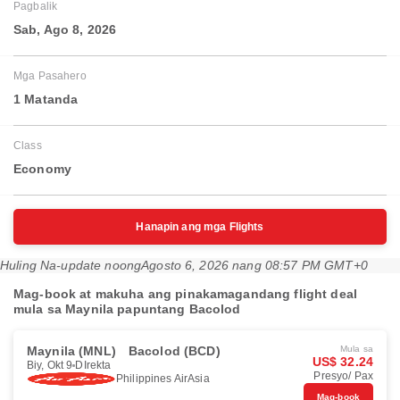
Pagbalik
Sab, Ago 8, 2026
Mga Pasahero
1 Matanda
Class
Economy
Hanapin ang mga Flights
Huling Na-update noong
Agosto 6, 2026 nang 08:57 PM GMT+0
Mag-book at makuha ang pinakamagandang flight deal
mula sa Maynila papuntang Bacolod
Maynila (MNL)
Bacolod (BCD)
Mula sa
US$ 32.24
Biy, Okt 9
DIrekta
Presyo/ Pax
Philippines AirAsia
Mag-book