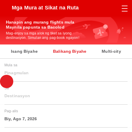
Mga Mura at Sikat na Ruta
Hanapin ang murang flights mula
Maynila papunta sa Bacolod
Mag-enjoy sa mga alok ng tiket sa iyong
destinasyon. Simulan ang pag-book ngayon!
Isang Biyahe
Balikang Biyahe
Multi-city
Mula sa
Pinagmulan
Sa
Destinasyon
Pag-alis
Biy, Ago 7, 2026