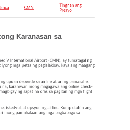
Tingnan ang
lanca
CMN
Presyo
tong Karanasan sa
ed V International Airport (CMN), ay tumatagal ng
 iyong mga petsa ng paglalakbay, kaya ang maagang
ng upuan depende sa airline at uri ng pamasahe,
k ka na, karaniwan mong magagawa ang online check-
 magbigay ng sapat na oras sa pagitan ng mga flight
, iskedyul, at opsyon ng airline. Kumpletuhin ang
Maaari mong pamahalaan ang mga pagbabago sa