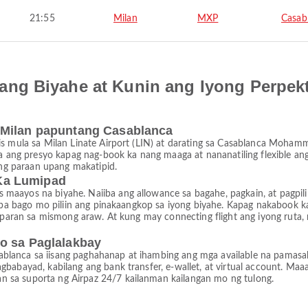
21:55
Milan
MXP
Casab
ng Biyahe at Kunin ang Iyong Perpek
 Milan papuntang Casablanca
is mula sa Milan Linate Airport (LIN) at darating sa Casablanca Mohamm
ng presyo kapag nag-book ka nang maaga at nananatiling flexible ang
g paraan upang makatipid.
Ka Lumipad
aayos na biyahe. Naiiba ang allowance sa bagahe, pagkain, at pagpili 
ibaba bago mo piliin ang pinakaangkop sa iyong biyahe. Kapag nakaboo
liparan sa mismong araw. At kung may connecting flight ang iyong ruta,
o sa Paglalakbay
lanca sa iisang paghahanap at ihambing ang mga available na pamasahe
agbabayad, kabilang ang bank transfer, e-wallet, at virtual account. 
 sa suporta ng Airpaz 24/7 kailanman kailangan mo ng tulong.