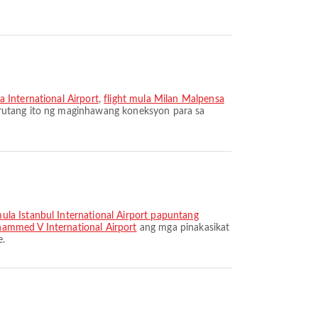
a International Airport
,
flight mula Milan Malpensa
 rutang ito ng maginhawang koneksyon para sa
mula Istanbul International Airport papuntang
hammed V International Airport
ang mga pinakasikat
e.