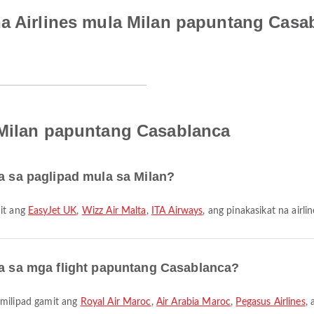
na Airlines mula Milan papuntang Casa
 Milan papuntang Casablanca
ra sa paglipad mula sa Milan?
mit ang
EasyJet UK
,
Wizz Air Malta
,
ITA Airways
, ang pinakasikat na airli
ra sa mga flight papuntang Casablanca?
umilipad gamit ang
Royal Air Maroc
,
Air Arabia Maroc
,
Pegasus Airlines
, 