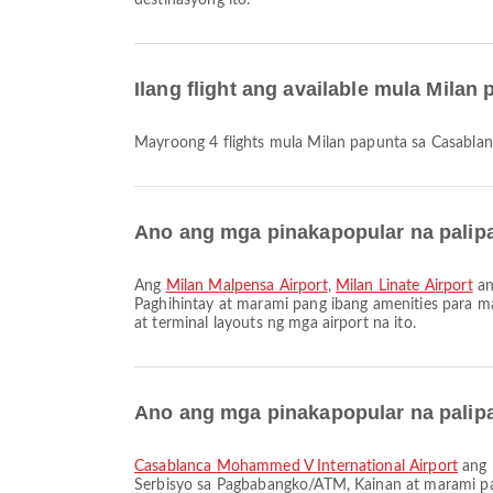
destinasyong ito.
Ilang flight ang available mula Mila
Mayroong 4 flights mula Milan papunta sa Casablan
Ano ang mga pinakapopular na palipa
Ang
Milan Malpensa Airport
,
Milan Linate Airport
an
Paghihintay at marami pang ibang amenities para m
at terminal layouts ng mga airport na ito.
Ano ang mga pinakapopular na palip
Casablanca Mohammed V International Airport
ang 
Serbisyo sa Pagbabangko/ATM, Kainan at marami pa