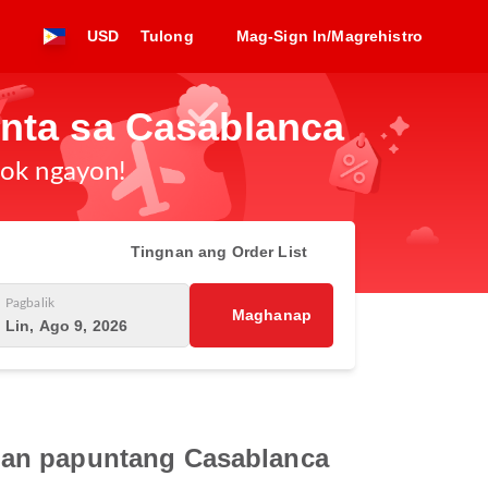
USD
Tulong
Mag-Sign In/Magrehistro
unta sa Casablanca
ook ngayon!
Tingnan ang Order List
Pagbalik
Maghanap
Lin, Ago 9, 2026
lan papuntang Casablanca