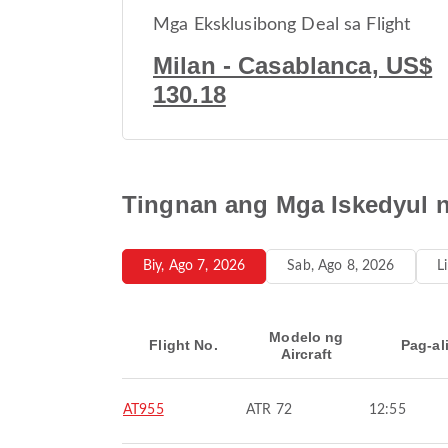
Mga Eksklusibong Deal sa Flight
Milan - Casablanca, US$
130.18
Tingnan ang Mga Iskedyul n
Biy, Ago 7, 2026
Sab, Ago 8, 2026
L
Modelo ng
Flight No.
Pag-al
Aircraft
AT955
ATR 72
12:55