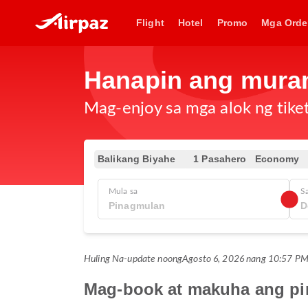
Flight
Hotel
Promo
Mga Orde
Hanapin ang muran
Mag-enjoy sa mga alok ng tike
Balikang Biyahe
1 Pasahero
Economy
Mula sa
S
Huling Na-update noong
Agosto 6, 2026 nang 10:57 
Mag-book at makuha ang pi