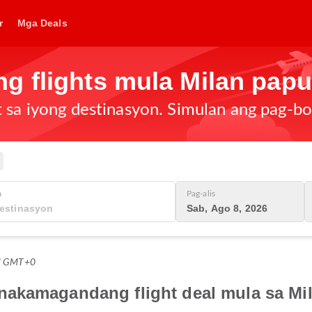
r
Mga Deals
g flights mula Milan pap
t sa iyong destinasyon. Simulan ang pag-b
a
Pag-alis
Sab, Ago 8, 2026
PM GMT+0
nakamagandang flight deal mula sa Mi