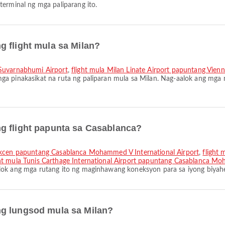
terminal ng mga paliparang ito.
 flight mula sa Milan?
 Suvarnabhumi Airport
,
flight mula Milan Linate Airport papuntang Vienn
ga pinakasikat na ruta ng paliparan mula sa Milan. Nag-aalok ang mga
g flight papunta sa Casablanca?
Gokcen papuntang Casablanca Mohammed V International Airport
,
flight 
ght mula Tunis Carthage International Airport papuntang Casablanca Mo
lok ang mga rutang ito ng maginhawang koneksyon para sa iyong biyah
ng lungsod mula sa Milan?