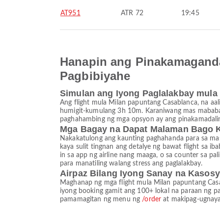
AT951
ATR 72
19:45
Hanapin ang Pinakamaganda
Pagbibiyahe
Simulan ang Iyong Paglalakbay mula
Ang flight mula Milan papuntang Casablanca, na aal
humigit-kumulang 3h 10m. Karaniwang mas mababa a
paghahambing ng mga opsyon ay ang pinakamadalin
Mga Bagay na Dapat Malaman Bago 
Nakakatulong ang kaunting paghahanda para sa mas m
kaya sulit tingnan ang detalye ng bawat flight sa 
in sa app ng airline nang maaga, o sa counter sa pa
para manatiling walang stress ang paglalakbay.
Airpaz Bilang Iyong Sanay na Kasosy
Maghanap ng mga flight mula Milan papuntang Casab
iyong booking gamit ang 100+ lokal na paraan ng p
pamamagitan ng menu ng
/order
at makipag-ugnayan