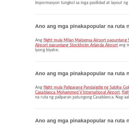
impormasyon tungkol sa mga pasilidad at layout ng 
Ano ang mga pinakapopular na ruta ng
Ang
flight mula Milan Malpensa Airport papuntang
Airport papuntang Stockholm Arlanda Airport
ang m
iyong biyahe.
Ano ang mga pinakapopular na ruta n
Ang
flight mula Paliparang Pandaigdig ng Sabiha 
Casablanca Mohammed V International Airport
,
fli
na ruta ng paliparan patungong Casablanca. Nag-aa
Ano ang mga pinakapopular na ruta 