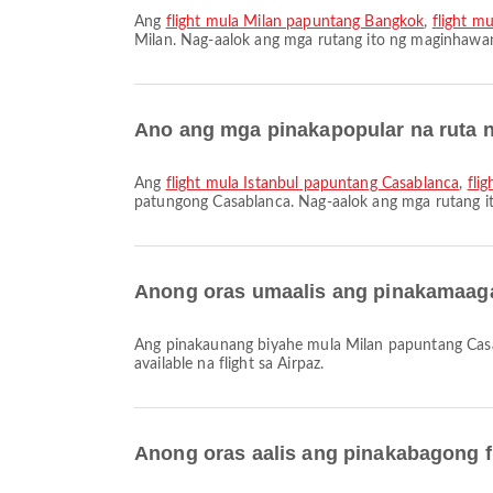
Ang
flight mula Milan papuntang Bangkok
,
flight m
Milan. Nag-aalok ang mga rutang ito ng maginhaw
Ano ang mga pinakapopular na ruta 
Ang
flight mula İstanbul papuntang Casablanca
,
fli
patungong Casablanca. Nag-aalok ang mga rutang 
Anong oras umaalis ang pinakamaaga
Ang pinakaunang biyahe mula Milan papuntang Casablanca gamit ang Royal Air Maroc ay umaalis sa 08:20. Maaari mong tingnan ang iskedyul na ito at ihambing ang iba pang
available na flight sa Airpaz.
Anong oras aalis ang pinakabagong f