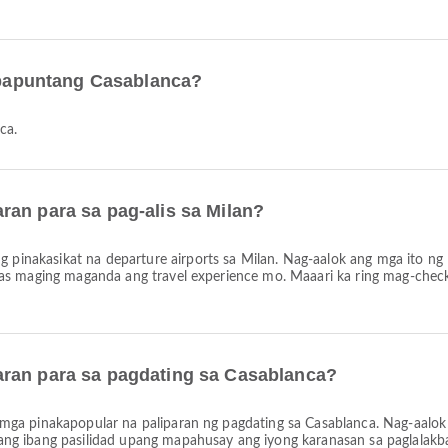
n papuntang Casablanca?
ca.
ran para sa pag-alis sa Milan?
g pinakasikat na departure airports sa Milan. Nag-aalok ang mga ito ng
as maging maganda ang travel experience mo. Maaari ka ring mag-check
aran para sa pagdating sa Casablanca?
mga pinakapopular na paliparan ng pagdating sa Casablanca. Nag-aalok
ng ibang pasilidad upang mapahusay ang iyong karanasan sa paglalakb