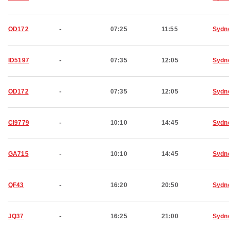
OD172
-
07:25
11:55
Sydn
ID5197
-
07:35
12:05
Sydn
OD172
-
07:35
12:05
Sydn
CI9779
-
10:10
14:45
Sydn
GA715
-
10:10
14:45
Sydn
QF43
-
16:20
20:50
Sydn
JQ37
-
16:25
21:00
Sydn