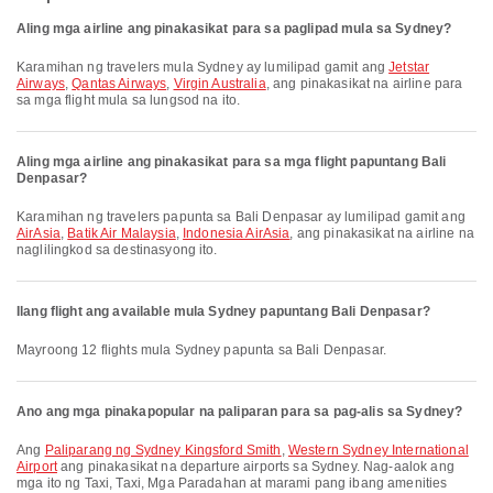
Aling mga airline ang pinakasikat para sa paglipad mula sa Sydney?
Karamihan ng travelers mula Sydney ay lumilipad gamit ang
Jetstar
Airways
,
Qantas Airways
,
Virgin Australia
, ang pinakasikat na airline para
sa mga flight mula sa lungsod na ito.
Aling mga airline ang pinakasikat para sa mga flight papuntang Bali
Denpasar?
Karamihan ng travelers papunta sa Bali Denpasar ay lumilipad gamit ang
AirAsia
,
Batik Air Malaysia
,
Indonesia AirAsia
, ang pinakasikat na airline na
naglilingkod sa destinasyong ito.
Ilang flight ang available mula Sydney papuntang Bali Denpasar?
Mayroong 12 flights mula Sydney papunta sa Bali Denpasar.
Ano ang mga pinakapopular na paliparan para sa pag-alis sa Sydney?
Ang
Paliparang ng Sydney Kingsford Smith
,
Western Sydney International
Airport
ang pinakasikat na departure airports sa Sydney. Nag-aalok ang
mga ito ng Taxi, Taxi, Mga Paradahan at marami pang ibang amenities