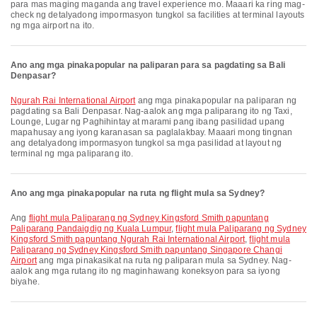
para mas maging maganda ang travel experience mo. Maaari ka ring mag-
check ng detalyadong impormasyon tungkol sa facilities at terminal layouts
ng mga airport na ito.
Ano ang mga pinakapopular na paliparan para sa pagdating sa Bali
Denpasar?
Ngurah Rai International Airport
ang mga pinakapopular na paliparan ng
pagdating sa Bali Denpasar. Nag-aalok ang mga paliparang ito ng Taxi,
Lounge, Lugar ng Paghihintay at marami pang ibang pasilidad upang
mapahusay ang iyong karanasan sa paglalakbay. Maaari mong tingnan
ang detalyadong impormasyon tungkol sa mga pasilidad at layout ng
terminal ng mga paliparang ito.
Ano ang mga pinakapopular na ruta ng flight mula sa Sydney?
Ang
flight mula Paliparang ng Sydney Kingsford Smith papuntang
Paliparang Pandaigdig ng Kuala Lumpur
,
flight mula Paliparang ng Sydney
Kingsford Smith papuntang Ngurah Rai International Airport
,
flight mula
Paliparang ng Sydney Kingsford Smith papuntang Singapore Changi
Airport
ang mga pinakasikat na ruta ng paliparan mula sa Sydney. Nag-
aalok ang mga rutang ito ng maginhawang koneksyon para sa iyong
biyahe.