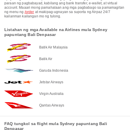
paraan ng pagbabayad, kabilang ang bank transfer, e-wallet, at virtual
account. Maaari mong pamahalaan ang mga pagbabago sa pamamagitan
ng menu ng
/order
at makipag-ugnayan sa suporta ng Airpaz 24/7
kailanman kailangan mo ng tulong.
Listahan ng mga Available na Airlines mula Sydney
papuntang Bali Denpasar
Batik Air Malaysia
Batik Air
Garuda Indonesia
Jetstar Airways
Virgin Australia
Qantas Airways
FAQ tungkol sa flight mula Sydney papuntang Bali
Denpasar