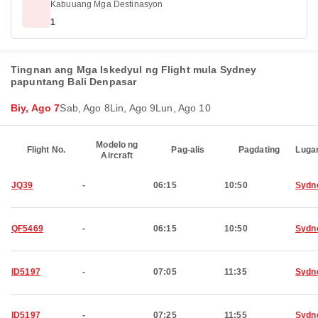
Kabuuang Mga Destinasyon
1
Tingnan ang Mga Iskedyul ng Flight mula Sydney
papuntang Bali Denpasar
Biy, Ago 7
Sab, Ago 8
Lin, Ago 9
Lun, Ago 10
Modelo ng
Flight No.
Pag-alis
Pagdating
Luga
Aircraft
JQ39
-
06:15
10:50
Sydn
QF5469
-
06:15
10:50
Sydn
ID5197
-
07:05
11:35
Sydn
ID5197
-
07:25
11:55
Sydn