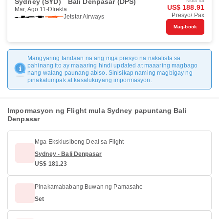
Sydney (SYD)
Bali Denpasar (DPS)
Mula sa
US$ 188.91
Mar, Ago 11
DIrekta
Presyo/ Pax
Jetstar Airways
Mag-book
Mangyaring tandaan na ang mga presyo na nakalista sa
pahinang ito ay maaaring hindi updated at maaaring magbago
nang walang paunang abiso. Sinisikap naming magbigay ng
pinakatumpak at kasalukuyang impormasyon.
Impormasyon ng Flight mula Sydney papuntang Bali
Denpasar
Mga Eksklusibong Deal sa Flight
Sydney - Bali Denpasar
US$ 181.23
Pinakamababang Buwan ng Pamasahe
Set