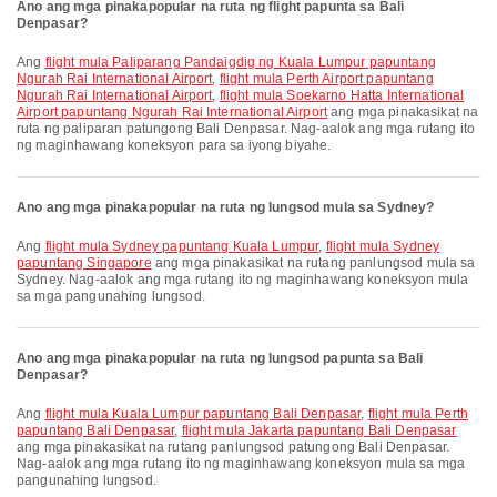
Ano ang mga pinakapopular na ruta ng flight papunta sa Bali
Denpasar?
Ang
flight mula Paliparang Pandaigdig ng Kuala Lumpur papuntang
Ngurah Rai International Airport
,
flight mula Perth Airport papuntang
Ngurah Rai International Airport
,
flight mula Soekarno Hatta International
Airport papuntang Ngurah Rai International Airport
ang mga pinakasikat na
ruta ng paliparan patungong Bali Denpasar. Nag-aalok ang mga rutang ito
ng maginhawang koneksyon para sa iyong biyahe.
Ano ang mga pinakapopular na ruta ng lungsod mula sa Sydney?
Ang
flight mula Sydney papuntang Kuala Lumpur
,
flight mula Sydney
papuntang Singapore
ang mga pinakasikat na rutang panlungsod mula sa
Sydney. Nag-aalok ang mga rutang ito ng maginhawang koneksyon mula
sa mga pangunahing lungsod.
Ano ang mga pinakapopular na ruta ng lungsod papunta sa Bali
Denpasar?
Ang
flight mula Kuala Lumpur papuntang Bali Denpasar
,
flight mula Perth
papuntang Bali Denpasar
,
flight mula Jakarta papuntang Bali Denpasar
ang mga pinakasikat na rutang panlungsod patungong Bali Denpasar.
Nag-aalok ang mga rutang ito ng maginhawang koneksyon mula sa mga
pangunahing lungsod.