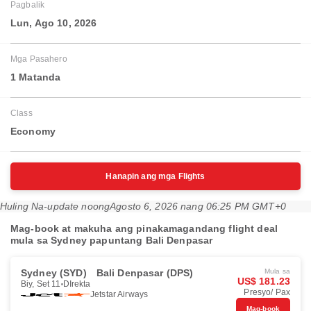
Pagbalik
Lun, Ago 10, 2026
Mga Pasahero
1 Matanda
Class
Economy
Hanapin ang mga Flights
Huling Na-update noong
Agosto 6, 2026 nang 06:25 PM GMT+0
Mag-book at makuha ang pinakamagandang flight deal
mula sa Sydney papuntang Bali Denpasar
Sydney (SYD)
Bali Denpasar (DPS)
Mula sa
US$ 181.23
Biy, Set 11
DIrekta
Presyo/ Pax
Jetstar Airways
Mag-book