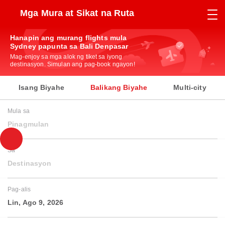
Mga Mura at Sikat na Ruta
Hanapin ang murang flights mula
Sydney papunta sa Bali Denpasar
Mag-enjoy sa mga alok ng tiket sa iyong
destinasyon. Simulan ang pag-book ngayon!
Isang Biyahe
Balikang Biyahe
Multi-city
Mula sa
Pinagmulan
Sa
Destinasyon
Pag-alis
Lin, Ago 9, 2026