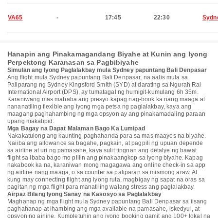
VA65
-
17:45
22:30
Sydn
Hanapin ang Pinakamagandang Biyahe at Kunin ang Iyong
Perpektong Karanasan sa Pagbibiyahe
Simulan ang Iyong Paglalakbay mula Sydney papuntang Bali Denpasar
Ang flight mula Sydney papuntang Bali Denpasar, na aalis mula sa
Paliparang ng Sydney Kingsford Smith (SYD) at darating sa Ngurah Rai
International Airport (DPS), ay tumatagal ng humigit-kumulang 6h 35m.
Karaniwang mas mababa ang presyo kapag nag-book ka nang maaga at
nananatiling flexible ang iyong mga petsa ng paglalakbay, kaya ang
maagang paghahambing ng mga opsyon ay ang pinakamadaling paraan
upang makatipid.
Mga Bagay na Dapat Malaman Bago Ka Lumipad
Nakakatulong ang kaunting paghahanda para sa mas maayos na biyahe.
Naiiba ang allowance sa bagahe, pagkain, at pagpili ng upuan depende
sa airline at uri ng pamasahe, kaya sulit tingnan ang detalye ng bawat
flight sa ibaba bago mo piliin ang pinakaangkop sa iyong biyahe. Kapag
nakabook ka na, karaniwan mong magagawa ang online check-in sa app
ng airline nang maaga, o sa counter sa paliparan sa mismong araw. At
kung may connecting flight ang iyong ruta, magbigay ng sapat na oras sa
pagitan ng mga flight para manatiling walang stress ang paglalakbay.
Airpaz Bilang Iyong Sanay na Kasosyo sa Paglalakbay
Maghanap ng mga flight mula Sydney papuntang Bali Denpasar sa iisang
paghahanap at ihambing ang mga available na pamasahe, iskedyul, at
opsyon ng airline. Kumpletuhin ang iyong booking gamit ang 100+ lokal na