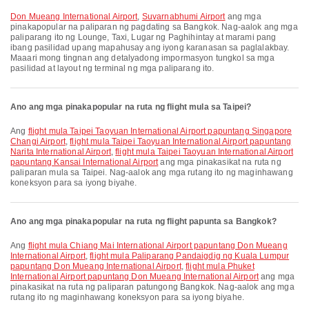
Don Mueang International Airport
,
Suvarnabhumi Airport
ang mga
pinakapopular na paliparan ng pagdating sa Bangkok. Nag-aalok ang mga
paliparang ito ng Lounge, Taxi, Lugar ng Paghihintay at marami pang
ibang pasilidad upang mapahusay ang iyong karanasan sa paglalakbay.
Maaari mong tingnan ang detalyadong impormasyon tungkol sa mga
pasilidad at layout ng terminal ng mga paliparang ito.
Ano ang mga pinakapopular na ruta ng flight mula sa Taipei?
Ang
flight mula Taipei Taoyuan International Airport papuntang Singapore
Changi Airport
,
flight mula Taipei Taoyuan International Airport papuntang
Narita International Airport
,
flight mula Taipei Taoyuan International Airport
papuntang Kansai International Airport
ang mga pinakasikat na ruta ng
paliparan mula sa Taipei. Nag-aalok ang mga rutang ito ng maginhawang
koneksyon para sa iyong biyahe.
Ano ang mga pinakapopular na ruta ng flight papunta sa Bangkok?
Ang
flight mula Chiang Mai International Airport papuntang Don Mueang
International Airport
,
flight mula Paliparang Pandaigdig ng Kuala Lumpur
papuntang Don Mueang International Airport
,
flight mula Phuket
International Airport papuntang Don Mueang International Airport
ang mga
pinakasikat na ruta ng paliparan patungong Bangkok. Nag-aalok ang mga
rutang ito ng maginhawang koneksyon para sa iyong biyahe.