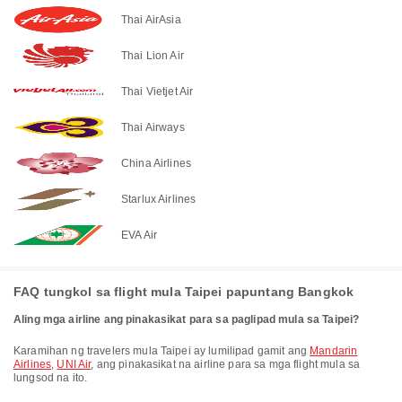
Thai AirAsia
Thai Lion Air
Thai Vietjet Air
Thai Airways
China Airlines
Starlux Airlines
EVA Air
FAQ tungkol sa flight mula Taipei papuntang Bangkok
Aling mga airline ang pinakasikat para sa paglipad mula sa Taipei?
Karamihan ng travelers mula Taipei ay lumilipad gamit ang
Mandarin
Airlines
,
UNI Air
, ang pinakasikat na airline para sa mga flight mula sa
lungsod na ito.