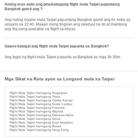
Anong oras aalis ang pinakabagong flight mula Taipei papuntang
Bangkok gamit ang ?
Ang huling biyahe mula Taipei papuntang Bangkok gamit ang Air India ay
umaalis sa 22:40. Maaari mong tingnan ang iskedyul na ito at ihambing
ang iba pang available na flight sa Airpaz.
Gaano katagal ang flight mula Taipei papunta sa Bangkok?
Ang tagal ng flight mula Taipei papunta sa Bangkok ay mga 3h 50m.
Mga Sikat na Ruta ayon sa Lungsod mula sa Taipei
Flight Mula Taipei hanngang Singapore
Flight Mula Taipei hanngang Tokyo
Flight Mula Taipei hanngang Osaka Kansai
Flight Mula Taipei hanngang Kuala Lumpur
Flight Mula Taipei hanngang Fukuoka
Flight Mula Taipei hanngang Maynila
Flight Mula Taipei hanngang Okinawa Naha
Flight Mula Taipei hanngang Seoul
Flight Mula Taipei hanngang Kota Kinabalu
Flight Mula Taipei hanngang Busan
Flight Mula Taipei hanngang Hong Kong