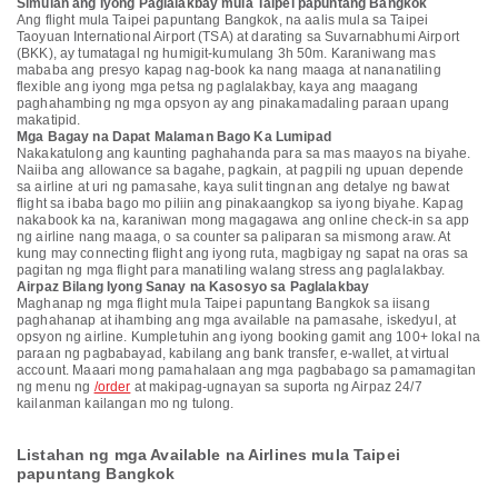
Simulan ang Iyong Paglalakbay mula Taipei papuntang Bangkok
Ang flight mula Taipei papuntang Bangkok, na aalis mula sa Taipei
Taoyuan International Airport (TSA) at darating sa Suvarnabhumi Airport
(BKK), ay tumatagal ng humigit-kumulang 3h 50m. Karaniwang mas
mababa ang presyo kapag nag-book ka nang maaga at nananatiling
flexible ang iyong mga petsa ng paglalakbay, kaya ang maagang
paghahambing ng mga opsyon ay ang pinakamadaling paraan upang
makatipid.
Mga Bagay na Dapat Malaman Bago Ka Lumipad
Nakakatulong ang kaunting paghahanda para sa mas maayos na biyahe.
Naiiba ang allowance sa bagahe, pagkain, at pagpili ng upuan depende
sa airline at uri ng pamasahe, kaya sulit tingnan ang detalye ng bawat
flight sa ibaba bago mo piliin ang pinakaangkop sa iyong biyahe. Kapag
nakabook ka na, karaniwan mong magagawa ang online check-in sa app
ng airline nang maaga, o sa counter sa paliparan sa mismong araw. At
kung may connecting flight ang iyong ruta, magbigay ng sapat na oras sa
pagitan ng mga flight para manatiling walang stress ang paglalakbay.
Airpaz Bilang Iyong Sanay na Kasosyo sa Paglalakbay
Maghanap ng mga flight mula Taipei papuntang Bangkok sa iisang
paghahanap at ihambing ang mga available na pamasahe, iskedyul, at
opsyon ng airline. Kumpletuhin ang iyong booking gamit ang 100+ lokal na
paraan ng pagbabayad, kabilang ang bank transfer, e-wallet, at virtual
account. Maaari mong pamahalaan ang mga pagbabago sa pamamagitan
ng menu ng
/order
at makipag-ugnayan sa suporta ng Airpaz 24/7
kailanman kailangan mo ng tulong.
Listahan ng mga Available na Airlines mula Taipei
papuntang Bangkok