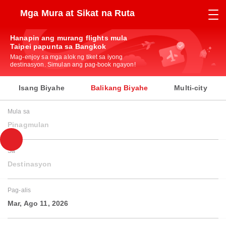
Mga Mura at Sikat na Ruta
Hanapin ang murang flights mula
Taipei papunta sa Bangkok
Mag-enjoy sa mga alok ng tiket sa iyong
destinasyon. Simulan ang pag-book ngayon!
Isang Biyahe
Balikang Biyahe
Multi-city
Mula sa
Pinagmulan
Sa
Destinasyon
Pag-alis
Mar, Ago 11, 2026