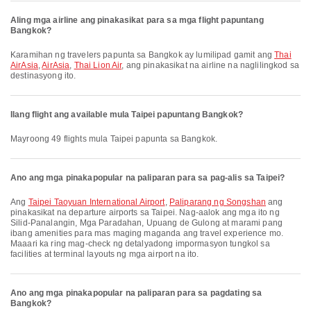
Aling mga airline ang pinakasikat para sa mga flight papuntang
Bangkok?
Karamihan ng travelers papunta sa Bangkok ay lumilipad gamit ang
Thai
AirAsia
,
AirAsia
,
Thai Lion Air
, ang pinakasikat na airline na naglilingkod sa
destinasyong ito.
Ilang flight ang available mula Taipei papuntang Bangkok?
Mayroong 49 flights mula Taipei papunta sa Bangkok.
Ano ang mga pinakapopular na paliparan para sa pag-alis sa Taipei?
Ang
Taipei Taoyuan International Airport
,
Paliparang ng Songshan
ang
pinakasikat na departure airports sa Taipei. Nag-aalok ang mga ito ng
Silid-Panalangin, Mga Paradahan, Upuang de Gulong at marami pang
ibang amenities para mas maging maganda ang travel experience mo.
Maaari ka ring mag-check ng detalyadong impormasyon tungkol sa
facilities at terminal layouts ng mga airport na ito.
Ano ang mga pinakapopular na paliparan para sa pagdating sa
Bangkok?