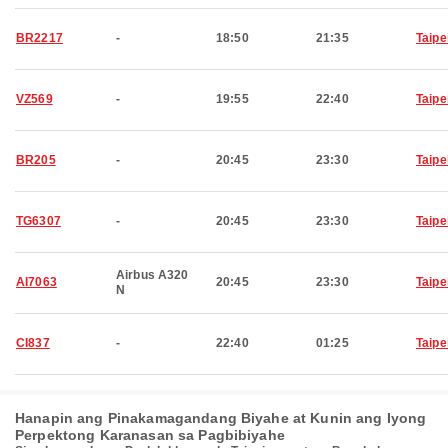
BR2217
-
18:50
21:35
Taipe
VZ569
-
19:55
22:40
Taipe
BR205
-
20:45
23:30
Taipe
TG6307
-
20:45
23:30
Taipe
Airbus A320
AI7063
20:45
23:30
Taipe
N
CI837
-
22:40
01:25
Taipe
Hanapin ang Pinakamagandang Biyahe at Kunin ang Iyong
Perpektong Karanasan sa Pagbibiyahe