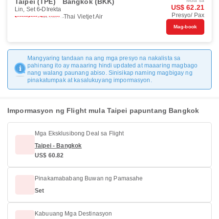
Taipei (TPE)
Bangkok (BKK)
Mula sa
US$ 62.21
Lin, Set 6
DIrekta
Presyo/ Pax
Thai Vietjet Air
Mag-book
Mangyaring tandaan na ang mga presyo na nakalista sa
pahinang ito ay maaaring hindi updated at maaaring magbago
nang walang paunang abiso. Sinisikap naming magbigay ng
pinakatumpak at kasalukuyang impormasyon.
Impormasyon ng Flight mula Taipei papuntang Bangkok
Mga Eksklusibong Deal sa Flight
Taipei - Bangkok
US$ 60.82
Pinakamababang Buwan ng Pamasahe
Set
Kabuuang Mga Destinasyon