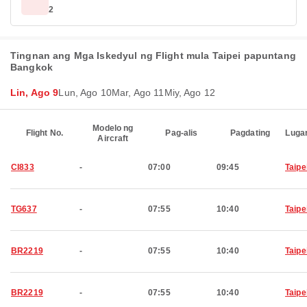
2
Tingnan ang Mga Iskedyul ng Flight mula Taipei papuntang
Bangkok
Lin, Ago 9
Lun, Ago 10
Mar, Ago 11
Miy, Ago 12
Modelo ng
Flight No.
Pag-alis
Pagdating
Luga
Aircraft
CI833
-
07:00
09:45
Taipe
TG637
-
07:55
10:40
Taipe
BR2219
-
07:55
10:40
Taipe
BR2219
-
07:55
10:40
Taipe