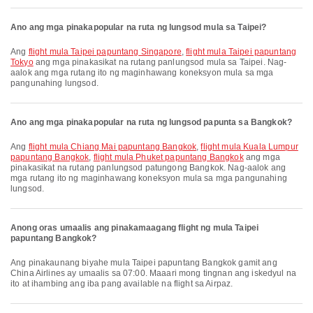
Ano ang mga pinakapopular na ruta ng lungsod mula sa Taipei?
Ang
flight mula Taipei papuntang Singapore
,
flight mula Taipei papuntang
Tokyo
ang mga pinakasikat na rutang panlungsod mula sa Taipei. Nag-
aalok ang mga rutang ito ng maginhawang koneksyon mula sa mga
pangunahing lungsod.
Ano ang mga pinakapopular na ruta ng lungsod papunta sa Bangkok?
Ang
flight mula Chiang Mai papuntang Bangkok
,
flight mula Kuala Lumpur
papuntang Bangkok
,
flight mula Phuket papuntang Bangkok
ang mga
pinakasikat na rutang panlungsod patungong Bangkok. Nag-aalok ang
mga rutang ito ng maginhawang koneksyon mula sa mga pangunahing
lungsod.
Anong oras umaalis ang pinakamaagang flight ng mula Taipei
papuntang Bangkok?
Ang pinakaunang biyahe mula Taipei papuntang Bangkok gamit ang
China Airlines ay umaalis sa 07:00. Maaari mong tingnan ang iskedyul na
ito at ihambing ang iba pang available na flight sa Airpaz.