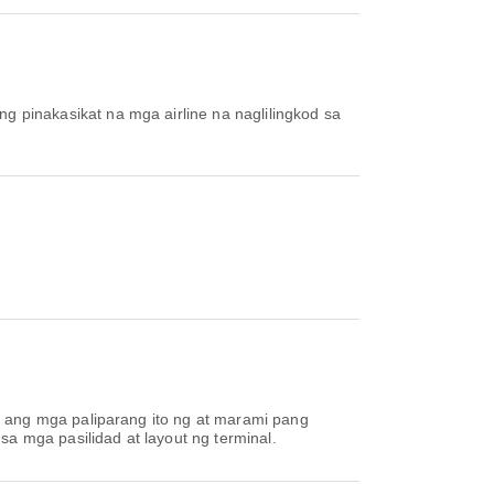
ang pinakasikat na mga airline na naglilingkod sa
k ang mga paliparang ito ng at marami pang
 mga pasilidad at layout ng terminal.