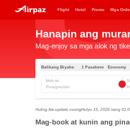
Flight
Hotel
Promo
Mga Orde
Hanapin ang muran
Mag-enjoy sa mga alok ng tike
Balikang Biyahe
1 Pasahero
Economy
Mula sa
S
Huling Na-update noong
Hulyo 15, 2026 nang 01
Mag-book at kunin ang pin