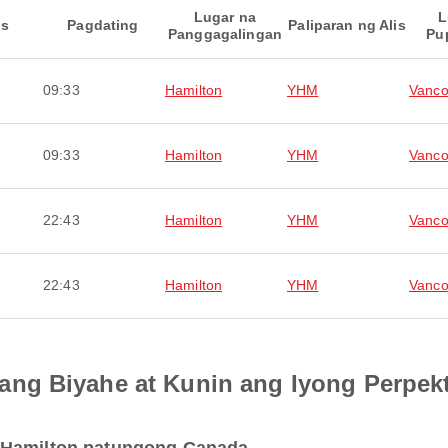
Lugar na
L
is
Pagdating
Paliparan ng Alis
Panggagalingan
Pu
09:33
Hamilton
YHM
Vanco
09:33
Hamilton
YHM
Vanco
22:43
Hamilton
YHM
Vanco
22:43
Hamilton
YHM
Vanco
ng Biyahe at Kunin ang Iyong Perpek