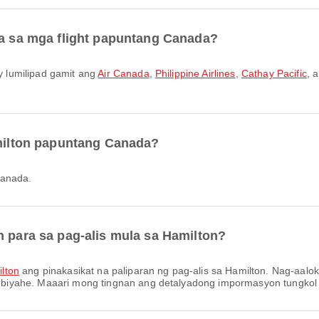
ra sa mga flight papuntang Canada?
 lumilipad gamit ang
Air Canada
,
Philippine Airlines
,
Cathay Pacific
, 
amilton papuntang Canada?
Canada.
n para sa pag-alis mula sa Hamilton?
lton
ang pinakasikat na paliparan ng pag-alis sa Hamilton. Nag-aalo
yahe. Maaari mong tingnan ang detalyadong impormasyon tungkol sa