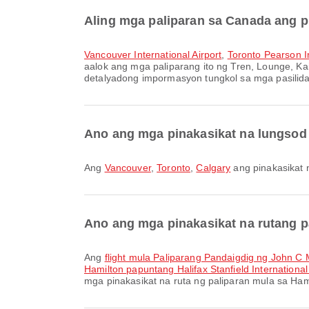
Aling mga paliparan sa Canada ang p
Vancouver International Airport
,
Toronto Pearson In
aalok ang mga paliparang ito ng Tren, Lounge, K
detalyadong impormasyon tungkol sa mga pasilidad
Ano ang mga pinakasikat na lungsod
Ang
Vancouver
,
Toronto
,
Calgary
ang pinakasikat
Ano ang mga pinakasikat na rutang 
Ang
flight mula Paliparang Pandaigdig ng John C 
Hamilton papuntang Halifax Stanfield International 
mga pinakasikat na ruta ng paliparan mula sa Ha