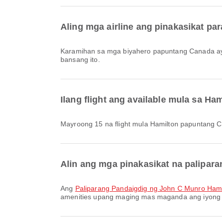
Aling mga airline ang pinakasikat pa
Karamihan sa mga biyahero papuntang Canada ay
bansang ito.
Ilang flight ang available mula sa H
Mayroong 15 na flight mula Hamilton papuntang 
Alin ang mga pinakasikat na palipara
Ang
Paliparang Pandaigdig ng John C Munro Hami
amenities upang maging mas maganda ang iyong bi