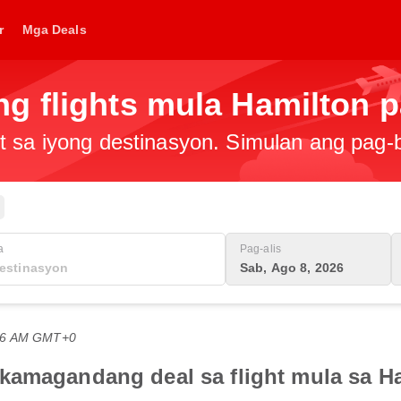
r
Mga Deals
g flights mula Hamilton 
t sa iyong destinasyon. Simulan ang pag
a
Pag-alis
Sab, Ago 8, 2026
:06 AM GMT+0
akamagandang deal sa flight mula sa 