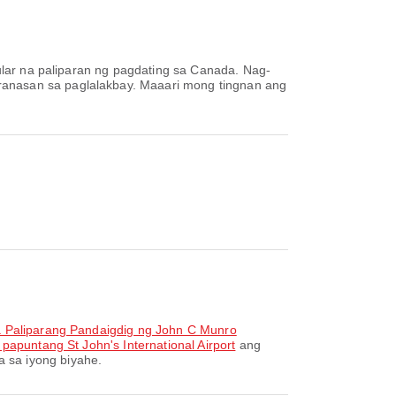
ar na paliparan ng pagdating sa Canada. Nag-
ranasan sa paglalakbay. Maaari mong tingnan ang
la Paliparang Pandaigdig ng John C Munro
papuntang St John's International Airport
ang
 sa iyong biyahe.