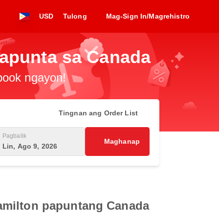
USD
Tulong
Mag-Sign In/Magrehistro
papunta sa Canada
-book ngayon!
Tingnan ang Order List
Pagbalik
Maghanap
Lin, Ago 9, 2026
Hamilton papuntang Canada