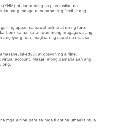
 (YHM) at dumarating sa pinakasikat na
 ka nang maaga at nananatiling flexible ang
li ng upuan sa bawat airline at uri ng fare,
g naka-book ka na, karaniwan mong magagawa ang
n ang iyong ruta, maglaan ng sapat na oras sa
asahe, iskedyul, at opsyon ng airline.
at virtual account. Maaari mong pamahalaan ang
ulong.
 na mga airline para sa mga flight na umaalis mula