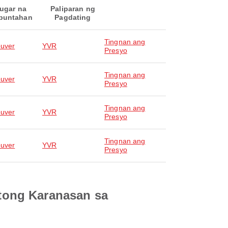
ugar na
Paliparan ng
puntahan
Pagdating
Tingnan ang
uver
YVR
Presyo
Tingnan ang
uver
YVR
Presyo
Tingnan ang
uver
YVR
Presyo
Tingnan ang
uver
YVR
Presyo
tong Karanasan sa