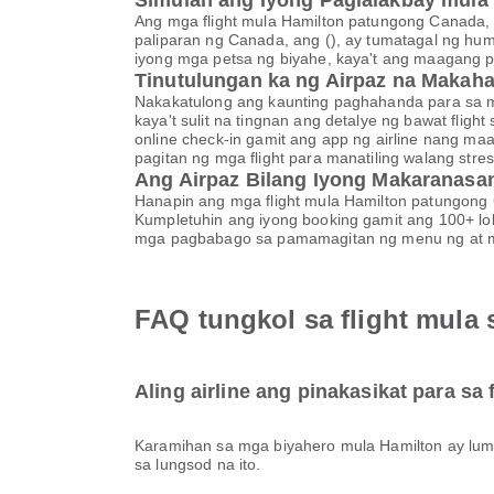
Simulan ang Iyong Paglalakbay mula
Ang mga flight mula Hamilton patungong Canada, 
paliparan ng Canada, ang (), ay tumatagal ng hu
iyong mga petsa ng biyahe, kaya't ang maagang 
Tinutulungan ka ng Airpaz na Makaha
Nakakatulong ang kaunting paghahanda para sa mas
kaya't sulit na tingnan ang detalye ng bawat fl
online check-in gamit ang app ng airline nang ma
pagitan ng mga flight para manatiling walang stre
Ang Airpaz Bilang Iyong Makaranasa
Hanapin ang mga flight mula Hamilton patungong 
Kumpletuhin ang iyong booking gamit ang 100+ lok
mga pagbabago sa pamamagitan ng menu ng at mak
FAQ tungkol sa flight mula
Aling airline ang pinakasikat para sa
Karamihan sa mga biyahero mula Hamilton ay lum
sa lungsod na ito.