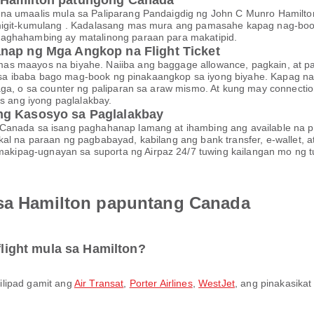
 Hamilton patungong Canada
na umaalis mula sa Paliparang Pandaigdig ng John C Munro Hamilton
migit-kumulang . Kadalasang mas mura ang pamasahe kapag nag-book
paghahambing ay matalinong paraan para makatipid.
nap ng Mga Angkop na Flight Ticket
 maayos na biyahe. Naiiba ang baggage allowance, pagkain, at pagpi
ight sa ibaba bago mag-book ng pinakaangkop sa iyong biyahe. Kapa
aga, o sa counter ng paliparan sa araw mismo. At kung may connectio
ss ang iyong paglalakbay.
ng Kasosyo sa Paglalakbay
Canada sa isang paghahanap lamang at ihambing ang available na pam
al na paraan ng pagbabayad, kabilang ang bank transfer, e-wallet, 
ipag-ugnayan sa suporta ng Airpaz 24/7 tuwing kailangan mo ng t
 sa Hamilton papuntang Canada
 flight mula sa Hamilton?
ilipad gamit ang
Air Transat
,
Porter Airlines
,
WestJet
, ang pinakasikat