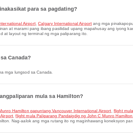
inakasikat para sa pagdating?
ternational Airport
,
Calgary International Airport
ang mga pinakapopul
ainan at marami pang ibang pasilidad upang mapahusay ang iyong ka
 at layout ng terminal ng mga paliparang ito.
 sa Canada?
 na mga lungsod sa Canada.
pangpaliparan mula sa Hamilton?
Munro Hamilton papuntang Vancouver International Airport
,
flight mu
Airport
,
flight mula Paliparang Pandaigdig ng John C Munro Hamilton 
milton. Nag-aalok ang mga rutang ito ng maginhawang koneksyon para