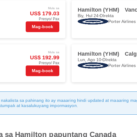
Mula sa
Hamilton (YHM)
Vanc
US$ 179.03
Biy, Hul 24
DIrekta
Presyo/ Pax
Porter Airlines
Mag-book
Mula sa
Hamilton (YHM)
Calg
US$ 192.99
Lun, Ago 10
DIrekta
Presyo/ Pax
Porter Airlines
Mag-book
nakalista sa pahinang ito ay maaaring hindi updated at maaaring 
katumpak at kasalukuyang impormasyon.
a sa Hamilton papuntang Canada