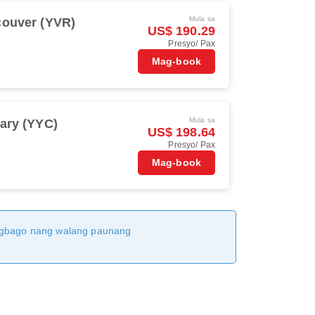
Mula sa
ouver (YVR)
US$ 190.29
Presyo/ Pax
Mag-book
Mula sa
ary (YYC)
US$ 198.64
Presyo/ Pax
Mag-book
magbago nang walang paunang