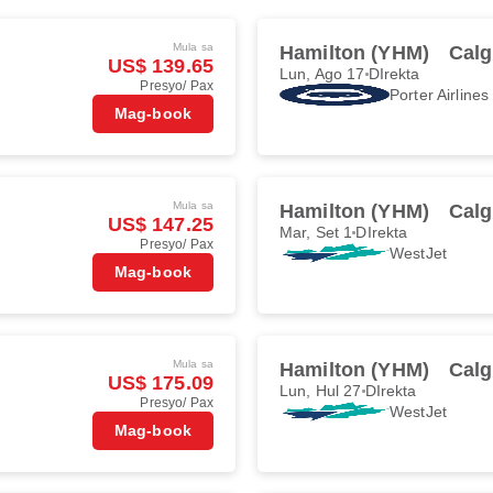
Mula sa
Hamilton (YHM)
Calg
US$ 139.65
Lun, Ago 17
DIrekta
Presyo/ Pax
Porter Airlines
Mag-book
Mula sa
Hamilton (YHM)
Calg
US$ 147.25
Mar, Set 1
DIrekta
Presyo/ Pax
WestJet
Mag-book
Mula sa
Hamilton (YHM)
Calg
US$ 175.09
Lun, Hul 27
DIrekta
Presyo/ Pax
WestJet
Mag-book