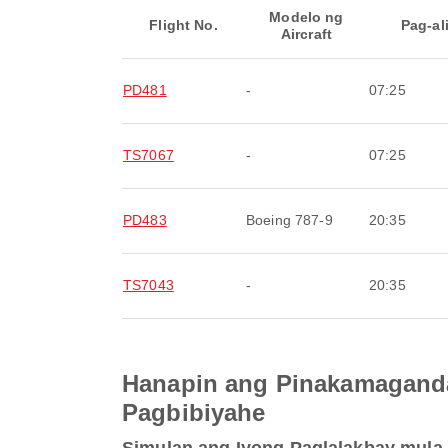
Modelo ng
Flight No.
Pag-al
Aircraft
PD481
-
07:25
TS7067
-
07:25
PD483
Boeing 787-9
20:35
TS7043
-
20:35
Hanapin ang Pinakamaganda
Pagbibiyahe