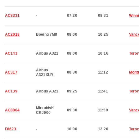
AC8331
-
07:20
08:31
Winn
AC2018
Boeing 7M8
08:00
10:25
Vanc
AC143
Airbus A321
08:00
10:16
Toron
Airbus
AC317
08:30
11:12
Montr
A321XLR
AC139
Airbus A321
09:25
11:41
Toron
Mitsubishi
AC8064
09:30
11:58
Vanc
CRJ900
F8623
-
10:00
12:20
Toron