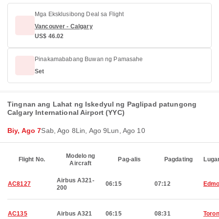
Mga Eksklusibong Deal sa Flight
Vancouver - Calgary
US$ 46.02
Pinakamababang Buwan ng Pamasahe
Set
Tingnan ang Lahat ng Iskedyul ng Paglipad patungong
Calgary International Airport (YYC)
Biy, Ago 7
Sab, Ago 8
Lin, Ago 9
Lun, Ago 10
Modelo ng
Flight No.
Pag-alis
Pagdating
Luga
Aircraft
Airbus A321-
AC8127
06:15
07:12
Edmo
200
AC135
Airbus A321
06:15
08:31
Toron