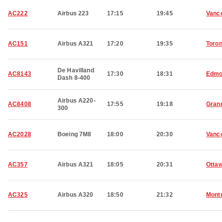
AC222
Airbus 223
17:15
19:45
Vanc
AC151
Airbus A321
17:20
19:35
Toron
De Havilland
AC8143
17:30
18:31
Edmo
Dash 8-400
Airbus A220-
AC8408
17:55
19:18
Grand
300
AC2028
Boeing 7M8
18:00
20:30
Vanc
AC357
Airbus A321
18:05
20:31
Otta
AC325
Airbus A320
18:50
21:32
Montr