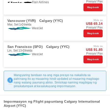
Presyo/ Pax
Flair Airlines
Mag-book
Vancouver (YVR)
Calgary (YYC)
Mula sa
US$ 65.14
Mar, Set 1
DIrekta
Presyo/ Pax
WestJet
Mag-book
San Francisco (SFO)
Calgary (YYC)
Mula sa
US$ 91.85
Lin, Set 13
DIrekta
Presyo/ Pax
WestJet
Mag-book
Mangyaring tandaan na ang mga presyo na nakalista sa
pahinang ito ay maaaring hindi updated at maaaring magbago
nang walang paunang abiso. Sinisikap naming magbigay ng
pinakatumpak at kasalukuyang impormasyon.
Impormasyon ng Flight papuntang Calgary International
Airport (YYC)