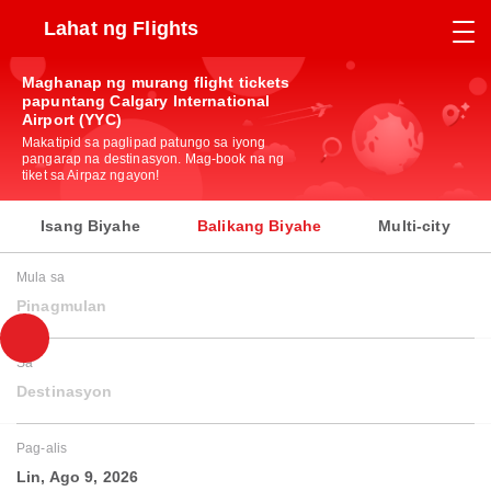
Lahat ng Flights
Maghanap ng murang flight tickets
papuntang Calgary International
Airport (YYC)
Makatipid sa paglipad patungo sa iyong
pangarap na destinasyon. Mag-book na ng
tiket sa Airpaz ngayon!
Isang Biyahe
Balikang Biyahe
Multi-city
Mula sa
Pinagmulan
Sa
Destinasyon
Pag-alis
Lin, Ago 9, 2026