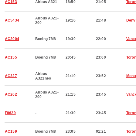
AC153
Airbus A321
18:50
21:05
Toron
Airbus A321-
AC5434
19:16
21:48
Denv
200
AC2004
Boeing 7M8
19:30
22:00
Vanc
AC155
Boeing 7M8
20:45
23:00
Toron
Airbus
AC327
21:10
23:52
Montr
A321neo
Airbus A321-
AC202
21:15
23:45
Vanc
200
F8629
-
21:30
23:45
Toron
AC159
Boeing 7M8
23:05
01:21
Toron