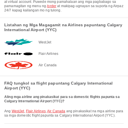
at virtual account. Puwede mong pamahalaan ang mga pagbabago sa
pamamagitan ng menu ng
/order
at makipag-ugnayan sa suporta ng Airpaz
24/7 kapag kailangan mo ng tulong.
Listahan ng Mga Magagamit na Airlines papuntang Calgary
International Airport (YYC)
WestJet
Flair Airlines
Air Canada
FAQ tungkol sa flight papuntang Calgary International
Airport (YYC)
Aling mga airline ang pinakasikat para sa domestic flights papunta sa
Calgary International Airport (YYC)?
Ang
WestJet
,
Flair Airlines
,
Air Canada
ang pinakasikat na mga airline para
sa mga domestic flight papunta sa Calgary International Airport (YYC).