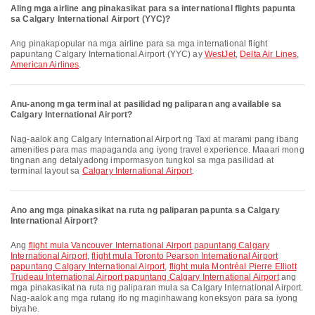
Aling mga airline ang pinakasikat para sa international flights papunta
sa Calgary International Airport (YYC)?
Ang pinakapopular na mga airline para sa mga international flight
papuntang Calgary International Airport (YYC) ay
WestJet
,
Delta Air Lines
,
American Airlines
.
Anu-anong mga terminal at pasilidad ng paliparan ang available sa
Calgary International Airport?
Nag-aalok ang Calgary International Airport ng Taxi at marami pang ibang
amenities para mas mapaganda ang iyong travel experience. Maaari mong
tingnan ang detalyadong impormasyon tungkol sa mga pasilidad at
terminal layout sa
Calgary International Airport
.
Ano ang mga pinakasikat na ruta ng paliparan papunta sa Calgary
International Airport?
Ang
flight mula Vancouver International Airport papuntang Calgary
International Airport
,
flight mula Toronto Pearson International Airport
papuntang Calgary International Airport
,
flight mula Montréal Pierre Elliott
Trudeau International Airport papuntang Calgary International Airport
ang
mga pinakasikat na ruta ng paliparan mula sa Calgary International Airport.
Nag-aalok ang mga rutang ito ng maginhawang koneksyon para sa iyong
biyahe.