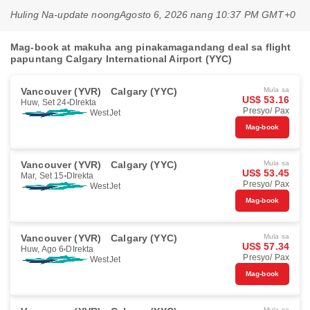
Huling Na-update noong
Agosto 6, 2026 nang 10:37 PM GMT+0
Mag-book at makuha ang pinakamagandang deal sa flight
papuntang Calgary International Airport (YYC)
Vancouver (YVR)
Calgary (YYC)
Mula sa
US$ 53.16
Huw, Set 24
DIrekta
Presyo/ Pax
WestJet
Mag-book
Vancouver (YVR)
Calgary (YYC)
Mula sa
US$ 53.45
Mar, Set 15
DIrekta
Presyo/ Pax
WestJet
Mag-book
Vancouver (YVR)
Calgary (YYC)
Mula sa
US$ 57.34
Huw, Ago 6
DIrekta
Presyo/ Pax
WestJet
Mag-book
Mula sa