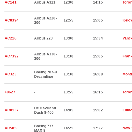
AC141
Airbus A321
12:00
14:15
Toron
Airbus A220-
AC8394
12:55
15:05
Kelo
300
AC216
Airbus 223
13:00
15:34
Vanc
Airbus A330-
AC7392
13:30
15:05
Frank
300
Boeing 787-9
AC323
13:30
16:08
Montr
Dreamliner
F8627
-
13:55
16:15
Toron
De Havilland
AC8137
14:05
15:02
Edmo
Dash 8-400
Boeing 737
AC585
14:25
17:27
New 
MAX 8