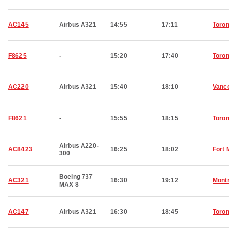
AC145
Airbus A321
14:55
17:11
Toron
F8625
-
15:20
17:40
Toron
AC220
Airbus A321
15:40
18:10
Vanc
F8621
-
15:55
18:15
Toron
Airbus A220-
AC8423
16:25
18:02
Fort
300
Boeing 737
AC321
16:30
19:12
Montr
MAX 8
AC147
Airbus A321
16:30
18:45
Toron