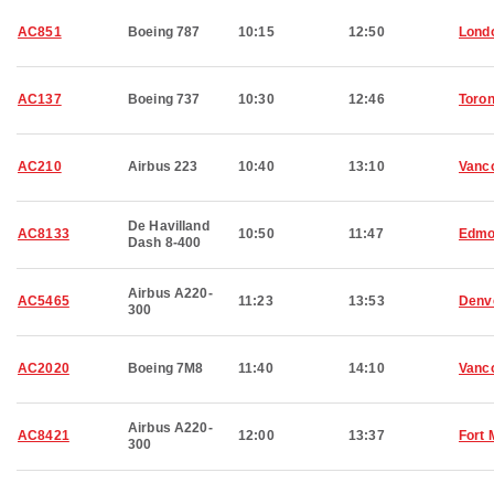
AC851
Boeing 787
10:15
12:50
Lond
AC137
Boeing 737
10:30
12:46
Toron
AC210
Airbus 223
10:40
13:10
Vanc
De Havilland
AC8133
10:50
11:47
Edmo
Dash 8-400
Airbus A220-
AC5465
11:23
13:53
Denv
300
AC2020
Boeing 7M8
11:40
14:10
Vanc
Airbus A220-
AC8421
12:00
13:37
Fort
300