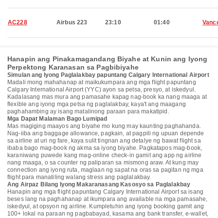
AC228
Airbus 223
23:10
01:40
Vanc
Hanapin ang Pinakamagandang Biyahe at Kunin ang Iyong
Perpektong Karanasan sa Pagbibiyahe
Simulan ang Iyong Paglalakbay papuntang Calgary International Airport
Madali mong mahahanap at maikukumpara ang mga flight papuntang
Calgary International Airport (YYC) ayon sa petsa, presyo, at iskedyul.
Kadalasang mas mura ang pamasahe kapag nag-book ka nang maaga at
flexible ang iyong mga petsa ng paglalakbay, kaya't ang maagang
paghahambing ay isang matalinong paraan para makatipid.
Mga Dapat Malaman Bago Lumipad
Mas magiging maayos ang biyahe mo kung may kaunting paghahanda.
Nag-iiba ang baggage allowance, pagkain, at pagpili ng upuan depende
sa airline at uri ng fare, kaya sulit tingnan ang detalye ng bawat flight sa
ibaba bago mag-book ng akma sa iyong biyahe. Pagkatapos mag-book,
karaniwang puwede kang mag-online check-in gamit ang app ng airline
nang maaga, o sa counter ng paliparan sa mismong araw. At kung may
connection ang iyong ruta, maglaan ng sapat na oras sa pagitan ng mga
flight para manatiling walang stress ang paglalakbay.
Ang Airpaz Bilang Iyong Makaranasang Kasosyo sa Paglalakbay
Hanapin ang mga flight papuntang Calgary International Airport sa isang
beses lang na paghahanap at ikumpara ang available na mga pamasahe,
iskedyul, at opsyon ng airline. Kumpletuhin ang iyong booking gamit ang
100+ lokal na paraan ng pagbabayad, kasama ang bank transfer, e-wallet,