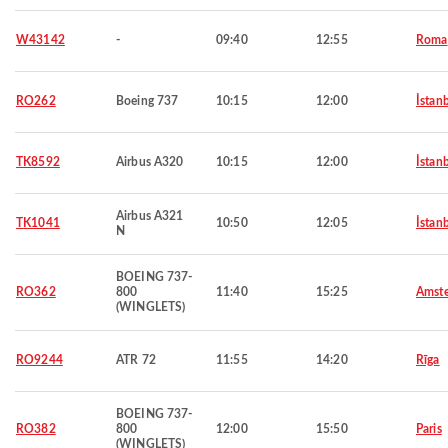
W43142
-
09:40
12:55
Roma
RO262
Boeing 737
10:15
12:00
İstan
TK8592
Airbus A320
10:15
12:00
İstan
Airbus A321
TK1041
10:50
12:05
İstan
N
BOEING 737-
RO362
800
11:40
15:25
Amst
(WINGLETS)
RO9244
ATR 72
11:55
14:20
Rīga
BOEING 737-
RO382
800
12:00
15:50
Paris
(WINGLETS)