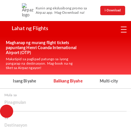
Kunin ang ekslusibong promo sa
i-Download
Airpaz app. Mag-Download na!
Lahat ng Flights
Maghanap ng murang flight tickets
papuntang Henri Coanda International
Airport (OTP)
Makatipid sa paglipad patungo sa iyong
pangarap na destinasyon. Mag-book na ng
tiket sa Airpaz ngayon!
Isang Biyahe
Balikang Biyahe
Multi-city
Mula sa
Pinagmulan
Sa
Destinasyon