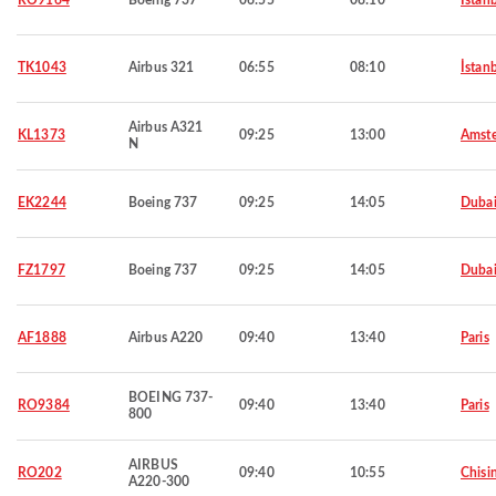
RO9164
Boeing 737
06:55
08:10
İstan
TK1043
Airbus 321
06:55
08:10
İstan
Airbus A321
KL1373
09:25
13:00
Amst
N
EK2244
Boeing 737
09:25
14:05
Duba
FZ1797
Boeing 737
09:25
14:05
Duba
AF1888
Airbus A220
09:40
13:40
Paris
BOEING 737-
RO9384
09:40
13:40
Paris
800
AIRBUS
RO202
09:40
10:55
Chisi
A220-300