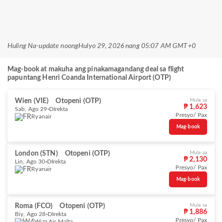
Huling Na-update noong
Hulyo 29, 2026 nang 05:07 AM GMT+0
Mag-book at makuha ang pinakamagandang deal sa flight
papuntang Henri Coanda International Airport (OTP)
Wien (VIE)
Otopeni (OTP)
Mula sa
₱ 1,623
Sab, Ago 29
DIrekta
Presyo/ Pax
Ryanair
Mag-book
London (STN)
Otopeni (OTP)
Mula sa
₱ 2,130
Lin, Ago 30
DIrekta
Presyo/ Pax
Ryanair
Mag-book
Roma (FCO)
Otopeni (OTP)
Mula sa
₱ 1,886
Biy, Ago 28
DIrekta
Presyo/ Pax
Wizz Air Malta