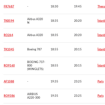
FR7687
-
18:30
19:45
Thess
Airbus A320
TK8594
18:35
20:20
İstan
N
RO264
Airbus A320
18:35
20:20
İstan
TK1045
Boeing 787
18:55
20:15
İstan
BOEING 737-
RO9160
800
18:55
20:15
İstan
(WINGLETS)
AF1088
-
19:35
23:25
Paris
AIRBUS
RO9386
19:35
23:25
Paris
A220-300