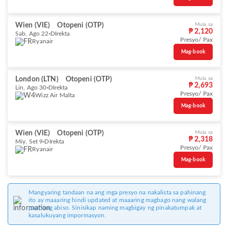
Wien (VIE)
Otopeni (OTP)
Mula sa
₱ 2,120
Sab, Ago 22
DIrekta
Presyo/ Pax
Ryanair
Mag-book
London (LTN)
Otopeni (OTP)
Mula sa
₱ 2,693
Lin, Ago 30
DIrekta
Presyo/ Pax
Wizz Air Malta
Mag-book
Wien (VIE)
Otopeni (OTP)
Mula sa
₱ 2,318
Miy, Set 9
DIrekta
Presyo/ Pax
Ryanair
Mag-book
Mangyaring tandaan na ang mga presyo na nakalista sa pahinang
ito ay maaaring hindi updated at maaaring magbago nang walang
paunang abiso. Sinisikap naming magbigay ng pinakatumpak at
kasalukuyang impormasyon.