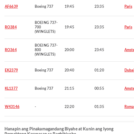
AF6639
Boeing 737
19:45
23:35
Paris
BOEING 737-
RO384
700
19:45
23:35
Paris
(WINGLETS)
BOEING 737-
RO364
800
20:00
23:45
Amst
(WINGLETS)
EK2379
Boeing 737
20:40
01:20
Duba
KL1377
Boeing 737
21:15
00:55
Amst
W43146
-
22:20
01:35
Roma
Hanapin ang Pinakamagandang Biyahe at Kunin ang Iyong