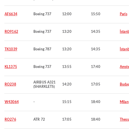
AF6634
Boeing 737
12:00
15:50
Paris
RO9162
Boeing 737
13:20
14:35
İstan
TK1039
Boeing 787
13:20
14:35
İstan
KL1375
Boeing 737
13:55
17:40
Amst
AIRBUS A321
RO238
14:20
17:05
Budap
(SHARKLETS)
W43064
-
15:15
18:40
Milan
RO276
ATR 72
17:05
18:40
Thess