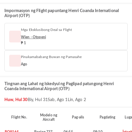
Impormasyon ng Flight papuntang Henri Coanda International
Airport (OTP)
Mga Eksklusibong Deal sa Flight
Wien - Otopeni
₱ 1
Pinakamababang Buwan ng Pamasahe
Ago
Tingnan ang Lahat ng Iskedyul ng Paglipad patungong Henri
Coanda International Airport (OTP)
Huw, Hul 30
Biy, Hul 31
Sab, Ago 1
Lin, Ago 2
Modelo ng
Flight No.
Pag-alis
Pagdating
Luga
Aircraft