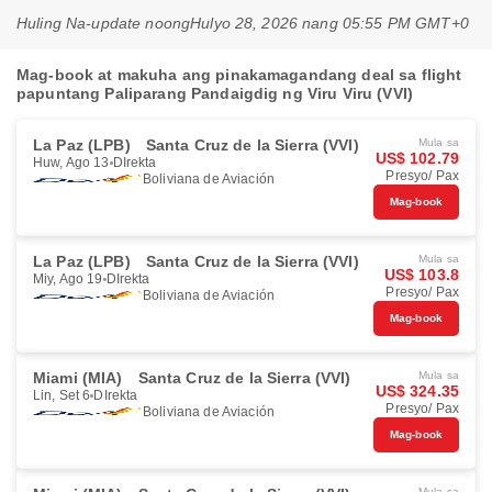
Huling Na-update noong
Hulyo 28, 2026 nang 05:55 PM GMT+0
Mag-book at makuha ang pinakamagandang deal sa flight
papuntang Paliparang Pandaigdig ng Viru Viru (VVI)
La Paz (LPB)
Santa Cruz de la Sierra (VVI)
Mula sa
US$ 102.79
Huw, Ago 13
DIrekta
Presyo/ Pax
Boliviana de Aviación
Mag-book
La Paz (LPB)
Santa Cruz de la Sierra (VVI)
Mula sa
US$ 103.8
Miy, Ago 19
DIrekta
Presyo/ Pax
Boliviana de Aviación
Mag-book
Miami (MIA)
Santa Cruz de la Sierra (VVI)
Mula sa
US$ 324.35
Lin, Set 6
DIrekta
Presyo/ Pax
Boliviana de Aviación
Mag-book
Mula sa