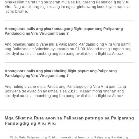
pinakasikat na ruta ng paliparan mula sa Paliparang Pandaigdig ng Viru
Viru. Nag-aalok ang mga rutang ito ng maginhawang koneksyon para sa
iyong biyahe.
Anong oras aalis ang pinakamaagang flight papuntang Paliparang
Pandaigdig ng Viru Viru gamit ang ?
Ang pinakaunang biyahe mula Paliparang Pandaigdig ng Viru Viru gamit
ang Boliviana de Aviación ay umaalis sa 01:00. Maaari mong tingnan ang
iskedyul na ito at ihambing ang iba pang available na flight sa Airpaz.
Anong oras aalis ang pinakahuling flight papuntang Paliparang
Pandaigdig ng Viru Viru gamit ang ?
Ang huling biyahe mula Paliparang Pandaigdig ng Viru Viru gamit ang
Boliviana de Aviación ay umaalis sa 23:35. Maaari mong tingnan ang
iskedyul na ito at ihambing ang iba pang available na flight sa Airpaz.
Mga Sikat na Ruta ayon sa Paliparan patungo sa Paliparang
Pandaigdig ng Viru Viru
Flight Mula Paliparang ng El Alto International hanngang Paliparang Pandaigdig