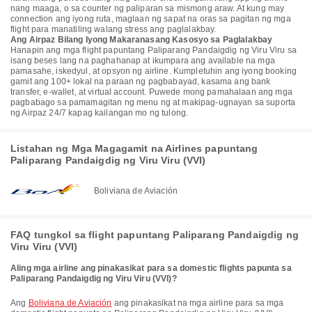
nang maaga, o sa counter ng paliparan sa mismong araw. At kung may
connection ang iyong ruta, maglaan ng sapat na oras sa pagitan ng mga
flight para manatiling walang stress ang paglalakbay.
Ang Airpaz Bilang Iyong Makaranasang Kasosyo sa Paglalakbay
Hanapin ang mga flight papuntang Paliparang Pandaigdig ng Viru Viru sa
isang beses lang na paghahanap at ikumpara ang available na mga
pamasahe, iskedyul, at opsyon ng airline. Kumpletuhin ang iyong booking
gamit ang 100+ lokal na paraan ng pagbabayad, kasama ang bank
transfer, e-wallet, at virtual account. Puwede mong pamahalaan ang mga
pagbabago sa pamamagitan ng menu ng at makipag-ugnayan sa suporta
ng Airpaz 24/7 kapag kailangan mo ng tulong.
Listahan ng Mga Magagamit na Airlines papuntang
Paliparang Pandaigdig ng Viru Viru (VVI)
Boliviana de Aviación
FAQ tungkol sa flight papuntang Paliparang Pandaigdig ng
Viru Viru (VVI)
Aling mga airline ang pinakasikat para sa domestic flights papunta sa
Paliparang Pandaigdig ng Viru Viru (VVI)?
Ang
Boliviana de Aviación
ang pinakasikat na mga airline para sa mga