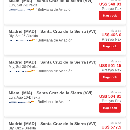
Miami (MIA)
Santa Cruz de la Sierra (VVI)
US$ 340.03
Lun, Set 7
DIrekta
Presyo/ Pax
Boliviana de Aviación
Mag-book
Madrid (MAD)
Santa Cruz de la Sierra (VVI)
Mula sa
US$ 466.6
Biy, Set 25
DIrekta
Presyo/ Pax
Boliviana de Aviación
Mag-book
Madrid (MAD)
Santa Cruz de la Sierra (VVI)
Mula sa
US$ 501.15
Miy, Set 30
DIrekta
Presyo/ Pax
Boliviana de Aviación
Mag-book
Miami (MIA)
Santa Cruz de la Sierra (VVI)
Mula sa
US$ 504.81
Lun, Ago 10
DIrekta
Presyo/ Pax
Boliviana de Aviación
Mag-book
Madrid (MAD)
Santa Cruz de la Sierra (VVI)
Mula sa
US$ 577.5
Biy, Okt 2
DIrekta