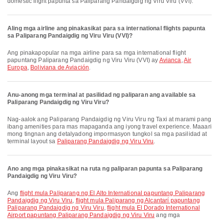
domestic flight papunta sa Paliparang Pandaigdig ng Viru Viru (VVI).
Aling mga airline ang pinakasikat para sa international flights papunta
sa Paliparang Pandaigdig ng Viru Viru (VVI)?
Ang pinakapopular na mga airline para sa mga international flight
papuntang Paliparang Pandaigdig ng Viru Viru (VVI) ay
Avianca
,
Air
Europa
,
Boliviana de Aviación
.
Anu-anong mga terminal at pasilidad ng paliparan ang available sa
Paliparang Pandaigdig ng Viru Viru?
Nag-aalok ang Paliparang Pandaigdig ng Viru Viru ng Taxi at marami pang
ibang amenities para mas mapaganda ang iyong travel experience. Maaari
mong tingnan ang detalyadong impormasyon tungkol sa mga pasilidad at
terminal layout sa
Paliparang Pandaigdig ng Viru Viru
.
Ano ang mga pinakasikat na ruta ng paliparan papunta sa Paliparang
Pandaigdig ng Viru Viru?
Ang
flight mula Paliparang ng El Alto International papuntang Paliparang
Pandaigdig ng Viru Viru
,
flight mula Paliparang ng Alcantarí papuntang
Paliparang Pandaigdig ng Viru Viru
,
flight mula El Dorado International
Airport papuntang Paliparang Pandaigdig ng Viru Viru
ang mga