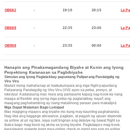
OB682
-
19:10
20:15
La P
OB688
-
22:35
23:40
La P
OB988
-
23:35
00:40
La P
Hanapin ang Pinakamagandang Biyahe at Kunin ang Iyong
Perpektong Karanasan sa Pagbibiyahe
Simulan ang Iyong Paglalakbay papuntang Paliparang Pandaigdig ng
Viru Viru
Madali mong mahahanap at maikukumpara ang mga flight papuntang
Paliparang Pandaigdig ng Viru Viru (VVI) ayon sa petsa, presyo, at
iskedyul. Kadalasang mas mura ang pamasahe kapag nag-book ka nang
maaga at flexible ang iyong mga petsa ng paglalakbay, kaya't ang
maagang paghahambing ay isang matalinong paraan para makatipid.
Mga Dapat Malaman Bago Lumipad
Mas magiging maayos ang biyahe mo kung may kaunting paghahanda.
Nag-iiba ang baggage allowance, pagkain, at pagpili ng upuan depende
sa airline at uri ng fare, kaya sulit tingnan ang detalye ng bawat flight sa
ibaba bago mag-book ng akma sa iyong biyahe. Pagkatapos mag-book,
karaniwang puwede kang mag-online check-in gamit ang app ng airline