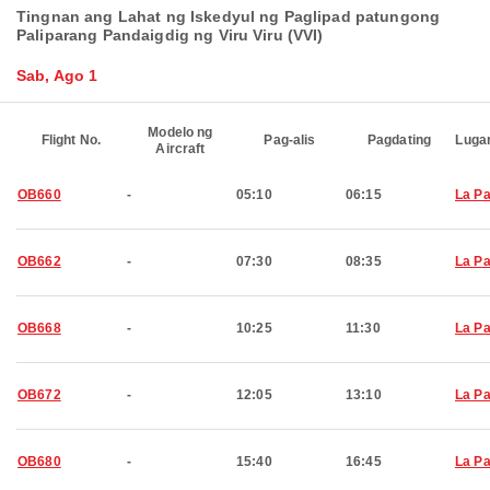
Tingnan ang Lahat ng Iskedyul ng Paglipad patungong
Paliparang Pandaigdig ng Viru Viru (VVI)
Sab, Ago 1
Modelo ng
Flight No.
Pag-alis
Pagdating
Luga
Aircraft
OB660
-
05:10
06:15
La P
OB662
-
07:30
08:35
La P
OB668
-
10:25
11:30
La P
OB672
-
12:05
13:10
La P
OB680
-
15:40
16:45
La P