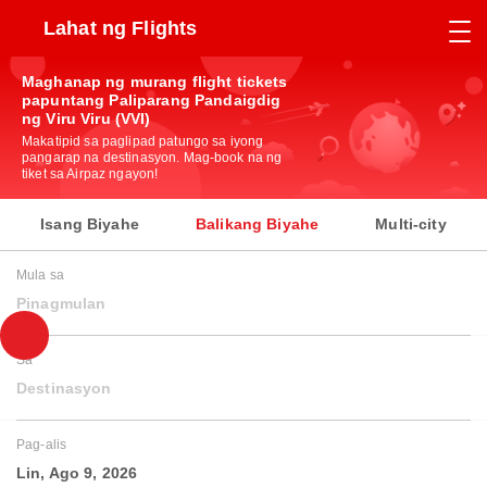
Lahat ng Flights
Maghanap ng murang flight tickets
papuntang Paliparang Pandaigdig
ng Viru Viru (VVI)
Makatipid sa paglipad patungo sa iyong
pangarap na destinasyon. Mag-book na ng
tiket sa Airpaz ngayon!
Isang Biyahe
Balikang Biyahe
Multi-city
Mula sa
Pinagmulan
Sa
Destinasyon
Pag-alis
Lin, Ago 9, 2026