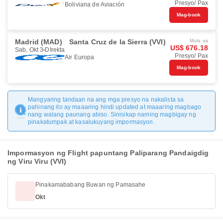
Presyo/ Pax
Boliviana de Aviación
Mag-book
Madrid (MAD)
Santa Cruz de la Sierra (VVI)
Mula sa
US$ 676.18
Sab, Okt 3
DIrekta
Presyo/ Pax
Air Europa
Mag-book
Mangyaring tandaan na ang mga presyo na nakalista sa
pahinang ito ay maaaring hindi updated at maaaring magbago
nang walang paunang abiso. Sinisikap naming magbigay ng
pinakatumpak at kasalukuyang impormasyon.
Impormasyon ng Flight papuntang Paliparang Pandaigdig
ng Viru Viru (VVI)
Pinakamababang Buwan ng Pamasahe
Okt