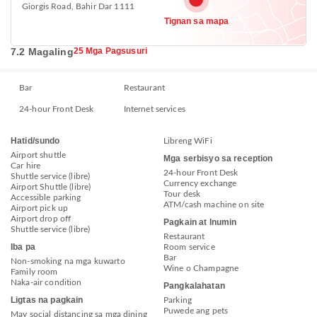
Giorgis Road, Bahir Dar 1111
Tignan sa mapa
7.2 Magaling
25 Mga Pagsusuri
Bar
Restaurant
24-hour Front Desk
Internet services
Hatid/sundo
Libreng WiFi
Airport shuttle
Mga serbisyo sa reception
Car hire
24-hour Front Desk
Shuttle service (libre)
Currency exchange
Airport Shuttle (libre)
Tour desk
Accessible parking
ATM/cash machine on site
Airport pick up
Airport drop off
Pagkain at Inumin
Shuttle service (libre)
Restaurant
Iba pa
Room service
Bar
Non-smoking na mga kuwarto
Wine o Champagne
Family room
Naka-air condition
Pangkalahatan
Ligtas na pagkain
Parking
Puwede ang pets
May social distancing sa mga dining