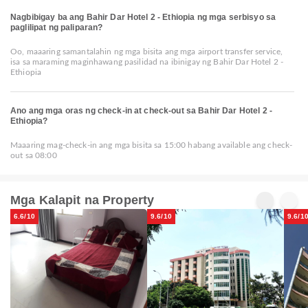
Nagbibigay ba ang Bahir Dar Hotel 2 - Ethiopia ng mga serbisyo sa
paglilipat ng paliparan?
Oo, maaaring samantalahin ng mga bisita ang mga airport transfer service,
isa sa maraming maginhawang pasilidad na ibinigay ng Bahir Dar Hotel 2 -
Ethiopia
Ano ang mga oras ng check-in at check-out sa Bahir Dar Hotel 2 -
Ethiopia?
Maaaring mag-check-in ang mga bisita sa 15:00 habang available ang check-
out sa 08:00
Mga Kalapit na Property
6.6/10
9.6/10
9.6/1