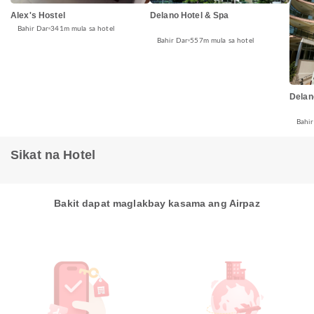
Alex's Hostel
Delano Hotel & Spa
Bahir Dar
341m mula sa hotel
Bahir Dar
557m mula sa hotel
Delan
Bahir
Sikat na Hotel
Bakit dapat maglakbay kasama ang Airpaz