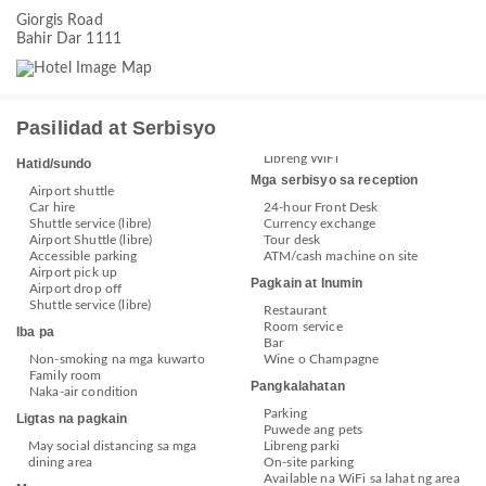
Giorgis Road
Bahir Dar 1111
Pasilidad at Serbisyo
Libreng WiFi
Hatid/sundo
Mga serbisyo sa reception
Airport shuttle
Car hire
24-hour Front Desk
Shuttle service (libre)
Currency exchange
Airport Shuttle (libre)
Tour desk
Accessible parking
ATM/cash machine on site
Airport pick up
Pagkain at Inumin
Airport drop off
Shuttle service (libre)
Restaurant
Room service
Iba pa
Bar
Non-smoking na mga kuwarto
Wine o Champagne
Family room
Pangkalahatan
Naka-air condition
Parking
Ligtas na pagkain
Puwede ang pets
May social distancing sa mga
Libreng parki
dining area
On-site parking
Available na WiFi sa lahat ng area