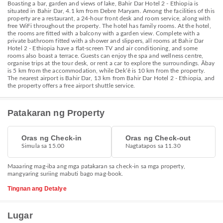
Boasting a bar, garden and views of lake, Bahir Dar Hotel 2 - Ethiopia is
situated in Bahir Dar, 4.1 km from Debre Maryam. Among the facilities of this
property are a restaurant, a 24-hour front desk and room service, along with
free WiFi throughout the property. The hotel has family rooms. At the hotel,
the rooms are fitted with a balcony with a garden view. Complete with a
private bathroom fitted with a shower and slippers, all rooms at Bahir Dar
Hotel 2 - Ethiopia have a flat-screen TV and air conditioning, and some
rooms also boast a terrace. Guests can enjoy the spa and wellness centre,
organise trips at the tour desk, or rent a car to explore the surroundings. Ābay
is 5 km from the accommodation, while Dekʼē is 10 km from the property.
The nearest airport is Bahir Dar, 13 km from Bahir Dar Hotel 2 - Ethiopia, and
the property offers a free airport shuttle service.
Patakaran ng Property
Oras ng Check-in
Oras ng Check-out
Simula sa 15.00
Nagtatapos sa 11.30
Maaaring mag-iba ang mga patakaran sa check-in sa mga property,
mangyaring suriing mabuti bago mag-book.
Tingnan ang Detalye
Lugar