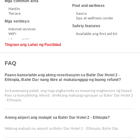
Mga common area
Pool and wellness
Hardin
Terrace
Sauna
Spa at wellness center
Mga serbisyo
Safety features
Internet services
WiFi
Available ang first aid kit
Tingnan ang Lahat ng Pasilidad
FAQ
Paano kanselahin ang aking reserbasyon sa Bahir Dar Hotel 2 -
Ethiopia, Bahir Dar nang libre at makatanggap ng buong refund?
Sa kasamaang palad, ang mga pagkansela ay maaaring magkaroon ng bayad.
Para sa kumpletong refund, direktang makipag-ugnayan sa Bahir Dar Hotel 2
- Ethiopia.
Anong airport ang malapit sa Bahir Dar Hotel 2 - Ethiopia?
Walang malapit na airport sa Bahir Dar Hotel 2 - Ethiopia, Bahir Dar