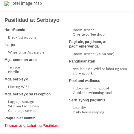
Pasilidad at Serbisyo
Hatid/sundo
Room service
On-site coffee shop
Breakfast options
Pagkain, pag-inom, at
Iba pa
pagmemeryenda
Wheelchair Accessible
Room service [24 na oras]
Mga common area
Pangkalahatan
Terrace
Available na WiFi sa lahat ng area
Hardin
Libreng parki
Mga serbisyo
Pool and wellness
Libreng WiFi
Indoor swimming pool
Outdoor swimming pool
Mga serbisyo sa reception
Serbisyong paglilinis
Luggage storage
24-hour Front Desk
Laundry
Concierge service
Daily housekeeping
Pagkain at Inumin
Tingnan ang Lahat ng Pasilidad