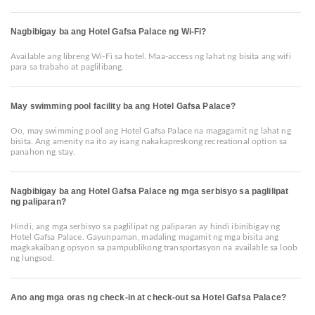
Nagbibigay ba ang Hotel Gafsa Palace ng Wi-Fi?
Available ang libreng Wi-Fi sa hotel. Maa-access ng lahat ng bisita ang wifi
para sa trabaho at paglilibang.
May swimming pool facility ba ang Hotel Gafsa Palace?
Oo, may swimming pool ang Hotel Gafsa Palace na magagamit ng lahat ng
bisita. Ang amenity na ito ay isang nakakapreskong recreational option sa
panahon ng stay.
Nagbibigay ba ang Hotel Gafsa Palace ng mga serbisyo sa paglilipat
ng paliparan?
Hindi, ang mga serbisyo sa paglilipat ng paliparan ay hindi ibinibigay ng
Hotel Gafsa Palace. Gayunpaman, madaling magamit ng mga bisita ang
magkakaibang opsyon sa pampublikong transportasyon na available sa loob
ng lungsod.
Ano ang mga oras ng check-in at check-out sa Hotel Gafsa Palace?