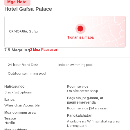
Mga Hotel
Hotel Gafsa Palace
CRMC+J86, Gafsa
Tignan sa mapa
7.5 Magaling
2 Mga Pagsusuri
24-hour Front Desk
Indoor swimming pool
Outdoor swimming pool
Hatid/sundo
Room service
On-site coffee shop
Breakfast options
Pagkain, pag-inom, at
Iba pa
pagmemeryenda
Wheelchair Accessible
Room service [24 na oras]
Mga common area
Pangkalahatan
Terrace
Available na WiFi sa lahat ng area
Hardin
Libreng parki
Mga serbisyo