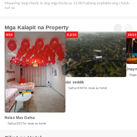
Maaaring mag-check-in ang mga bisita sa 12:00 habang available ang check-
out sa
Mga Kalapit na Property
8/10
8.2/10
10/10
Jnayn
Dega
dar seddik
Gafsa
4347m mula sa hotel
Relax Max Gafsa
Gafsa
3317m mula sa hotel