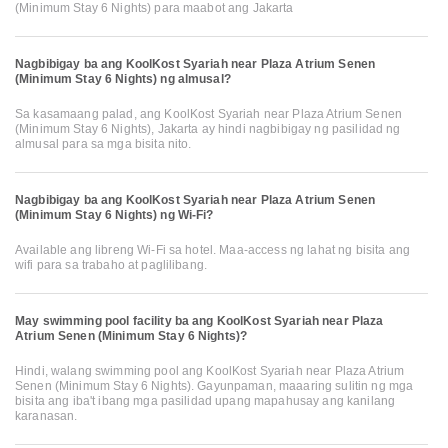
(Minimum Stay 6 Nights) para maabot ang Jakarta
Nagbibigay ba ang KoolKost Syariah near Plaza Atrium Senen
(Minimum Stay 6 Nights) ng almusal?
Sa kasamaang palad, ang KoolKost Syariah near Plaza Atrium Senen
(Minimum Stay 6 Nights), Jakarta ay hindi nagbibigay ng pasilidad ng
almusal para sa mga bisita nito.
Nagbibigay ba ang KoolKost Syariah near Plaza Atrium Senen
(Minimum Stay 6 Nights) ng Wi-Fi?
Available ang libreng Wi-Fi sa hotel. Maa-access ng lahat ng bisita ang
wifi para sa trabaho at paglilibang.
May swimming pool facility ba ang KoolKost Syariah near Plaza
Atrium Senen (Minimum Stay 6 Nights)?
Hindi, walang swimming pool ang KoolKost Syariah near Plaza Atrium
Senen (Minimum Stay 6 Nights). Gayunpaman, maaaring sulitin ng mga
bisita ang iba't ibang mga pasilidad upang mapahusay ang kanilang
karanasan.