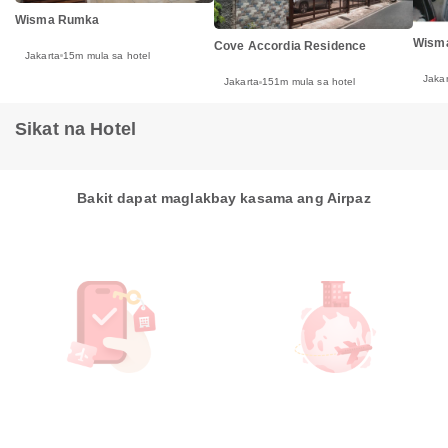
Wisma Rumka
Wisma
Cove Accordia Residence
Jakarta
15m mula sa hotel
Jakar
Jakarta
151m mula sa hotel
Sikat na Hotel
Bakit dapat maglakbay kasama ang Airpaz