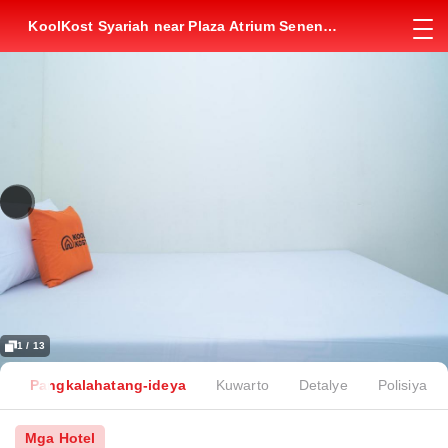
KoolKost Syariah near Plaza Atrium Senen
(Minimum Stay 6 Nights)
1 / 13
Pangkalahatang-ideya
Kuwarto
Detalye
Polisiya
Mga Hotel