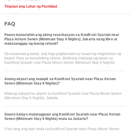
Tingnan ang Lahat ng Pasilidad
FAQ
Paano kanselahin ang aking reserbasyon sa KoolKost Syariah near
Plaza Atrium Senen (Minimum Stay 6 Nights), Jakarta nang libre at
makatanggap ng buong refund?
Sa kasamaang palad, ang mga pagkansela ay maaaring magkaroon ng
bayad. Para sa kumpletong refund, direktang makipag-ugnayan sa
KoolKost Syariah near Plaza Atrium Senen (Minimum Stay 6 Nights).
Anong airport ang malapit sa KoolKost Syariah near Plaza Atrium
Senen (Minimum Stay 6 Nights)?
Walang malapit na airport sa KoolKost Syariah near Plaza Atrium Senen
(Minimum Stay 6 Nights), Jakarta
Gaano kalayo matatagpuan ang KoolKost Syariah near Plaza Atrium
Senen (Minimum Stay 6 Nights) mula sa Jakarta?
3 km lang ang layo mula sa KoolKost Syariah near Plaza Atrium Senen