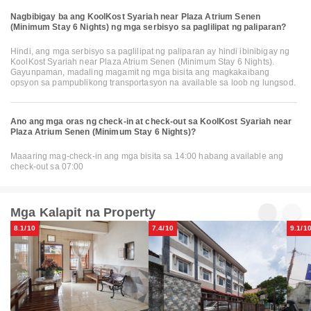
Nagbibigay ba ang KoolKost Syariah near Plaza Atrium Senen
(Minimum Stay 6 Nights) ng mga serbisyo sa paglilipat ng paliparan?
Hindi, ang mga serbisyo sa paglilipat ng paliparan ay hindi ibinibigay ng
KoolKost Syariah near Plaza Atrium Senen (Minimum Stay 6 Nights).
Gayunpaman, madaling magamit ng mga bisita ang magkakaibang
opsyon sa pampublikong transportasyon na available sa loob ng lungsod.
Ano ang mga oras ng check-in at check-out sa KoolKost Syariah near
Plaza Atrium Senen (Minimum Stay 6 Nights)?
Maaaring mag-check-in ang mga bisita sa 14:00 habang available ang
check-out sa 07:00
Mga Kalapit na Property
8.1/10
7.4/10
9.1/1