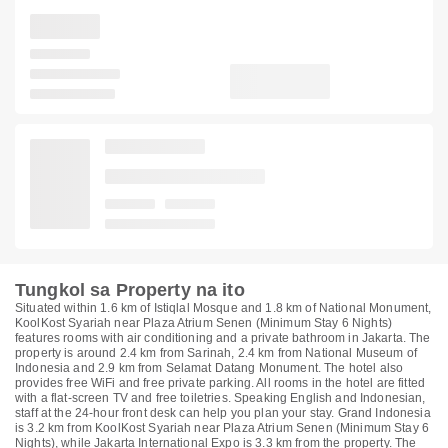
Tungkol sa Property na ito
Situated within 1.6 km of Istiqlal Mosque and 1.8 km of National Monument,
KoolKost Syariah near Plaza Atrium Senen (Minimum Stay 6 Nights)
features rooms with air conditioning and a private bathroom in Jakarta. The
property is around 2.4 km from Sarinah, 2.4 km from National Museum of
Indonesia and 2.9 km from Selamat Datang Monument. The hotel also
provides free WiFi and free private parking. All rooms in the hotel are fitted
with a flat-screen TV and free toiletries. Speaking English and Indonesian,
staff at the 24-hour front desk can help you plan your stay. Grand Indonesia
is 3.2 km from KoolKost Syariah near Plaza Atrium Senen (Minimum Stay 6
Nights), while Jakarta International Expo is 3.3 km from the property. The