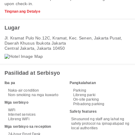
upon check-in.
Tingnan ang Detalye
Lugar
Jl. Kramat Pulo No.12C, Kramat, Kec. Senen, Jakarta Pusat,
Daerah Khusus Ibukota Jakarta
Central Jakarta, Jakarta 10450
Pasilidad at Serbisyo
Iba pa
Pangkalahatan
Naka-air condition
Parking
Non-smoking na mga kuwarto
Libreng parki
On-site parking
Mga serbisyo
Pribadong parking
WiFi
Safety features
Internet services
Libreng WiFi
Sinusunod ng staff ang lahat ng
safety protocol na ipinapatupad ng
Mga serbisyo sa reception
local authorities
24-hour Front Desk