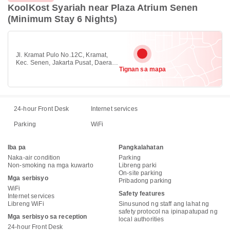
KoolKost Syariah near Plaza Atrium Senen
(Minimum Stay 6 Nights)
Jl. Kramat Pulo No.12C, Kramat,
Kec. Senen, Jakarta Pusat, Daerah
Tignan sa mapa
Khusus Ibukota Jakarta, Central
Jakarta, Jakarta 10450
24-hour Front Desk
Internet services
Parking
WiFi
Iba pa
Pangkalahatan
Naka-air condition
Parking
Non-smoking na mga kuwarto
Libreng parki
On-site parking
Mga serbisyo
Pribadong parking
WiFi
Safety features
Internet services
Libreng WiFi
Sinusunod ng staff ang lahat ng
safety protocol na ipinapatupad ng
Mga serbisyo sa reception
local authorities
24-hour Front Desk