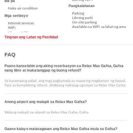
Iba pa
Pangkalahatan
Naka-air condition
Parking
Mga serbisyo
Libreng parki
On-site parking
Internet services
Available na WiFi sa lahat ng area
WiFi
Tingnan ang Lahat ng Pasilidad
FAQ
Paano kanselahin ang aking reserbasyon sa Relax Max Gafsa, Gafsa
nang libre at makatanggap ng buong refund?
Sa kasamaang palad, ang mga pagkansela ay maaaring magkaroon ng bayad.
Para sa kumpletong refund, direktang makipag-ugnayan sa Relax Max Gafsa.
Anong airport ang malapit sa Relax Max Gafsa?
Walang malapit na airport sa Relax Max Gafsa, Gafsa
Gaano kalayo matatagpuan ang Relax Max Gafsa mula sa Gafsa?