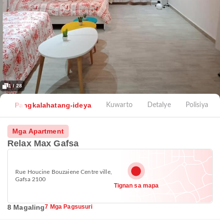
1 / 28
Pangkalahatang-ideya
Kuwarto
Detalye
Polisiya
Mga Apartment
Relax Max Gafsa
Rue Houcine Bouzaiene Centre ville,
Gafsa 2100
Tignan sa mapa
8 Magaling
7 Mga Pagsusuri