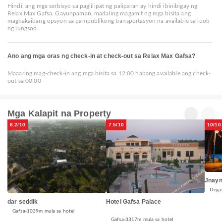
Hindi, ang mga serbisyo sa paglilipat ng paliparan ay hindi ibinibigay ng
Relax Max Gafsa. Gayunpaman, madaling magamit ng mga bisita ang
magkakaibang opsyon sa pampublikong transportasyon na available sa loob
ng lungsod.
Ano ang mga oras ng check-in at check-out sa Relax Max Gafsa?
Maaaring mag-check-in ang mga bisita sa 12:00 habang available ang check-
out sa 00:00
Mga Kalapit na Property
8.2/10
7.5/10
10/10
Jnayn
Dega
dar seddik
Hotel Gafsa Palace
Gafsa
1039m mula sa hotel
Gafsa
3317m mula sa hotel