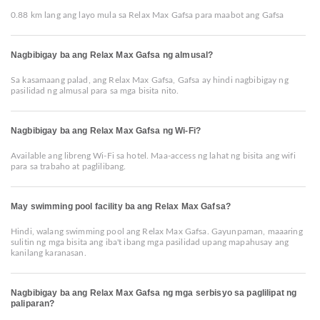
0.88 km lang ang layo mula sa Relax Max Gafsa para maabot ang Gafsa
Nagbibigay ba ang Relax Max Gafsa ng almusal?
Sa kasamaang palad, ang Relax Max Gafsa, Gafsa ay hindi nagbibigay ng
pasilidad ng almusal para sa mga bisita nito.
Nagbibigay ba ang Relax Max Gafsa ng Wi-Fi?
Available ang libreng Wi-Fi sa hotel. Maa-access ng lahat ng bisita ang wifi
para sa trabaho at paglilibang.
May swimming pool facility ba ang Relax Max Gafsa?
Hindi, walang swimming pool ang Relax Max Gafsa. Gayunpaman, maaaring
sulitin ng mga bisita ang iba't ibang mga pasilidad upang mapahusay ang
kanilang karanasan.
Nagbibigay ba ang Relax Max Gafsa ng mga serbisyo sa paglilipat ng
paliparan?