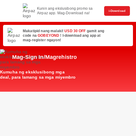
Kunin ang ekslusibong promo sa
i-Download
Airpaz app. Mag-Download na!
Makatipid nang malaki!
USD 30 OFF
gamit ang
code na
GOBEYOND
! I-download ang app at
mag-register ngayon!
Mag-Sign In/Magrehistro
Kumuha ng eksklusibong mga
deal, para lamang sa mga miyembro