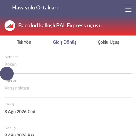
Havayolu Ortakları
Bacolod kalkışlı PAL Express uçuşu
Tek Yön
Gidiş Dönüş
Çoklu Uçuş
Nereden
Köken
Nereye
Varış noktası
Kalkış
8 Ağu 2026 Cmt
Dönüş
9 Ağu 2026 Paz