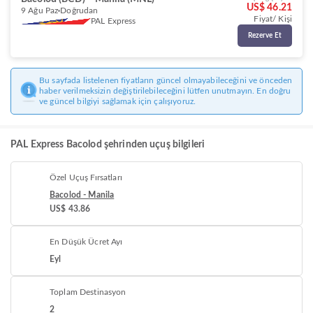
US$ 46.21
9 Ağu Paz
Doğrudan
Fiyat/ Kişi
PAL Express
Rezerve Et
Bu sayfada listelenen fiyatların güncel olmayabileceğini ve önceden
haber verilmeksizin değiştirilebileceğini lütfen unutmayın. En doğru
ve güncel bilgiyi sağlamak için çalışıyoruz.
PAL Express Bacolod şehrinden uçuş bilgileri
Özel Uçuş Fırsatları
Bacolod - Manila
US$ 43.86
En Düşük Ücret Ayı
Eyl
Toplam Destinasyon
2