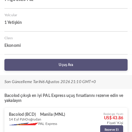
Yolcular
1 Yetişkin
Class
Ekonomi
Uçuş Ara
Son Güncelleme Tarihi
6 Ağustos 2026 21:10 GMT+0
Bacolod çıkışlı en iyi PAL Express uçuş fırsatlarını rezerve edin ve
yakalayın
Bacolod (BCD)
Manila (MNL)
Başlangıç fiyatı
US$ 43.86
14 Eyl Pzt
Doğrudan
Fiyat/ Kişi
PAL Express
Rezerve Et