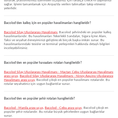
sunarak, platformumuz üzerinden uçuşunuz için rahatça check-in yapmanızı
sağlar. İşlemi tamamlamak için Airpaz'da verilen talimatları takip etmeniz
yeterlidir.
Bacolod’den kalkış için en popüler havalimanları hangileridir?
Bacolod Silay Uluslararası Havalimanı
, Bacolod şehrindeki en popüler kalkış
havalimanlarıdır. Bu havalimanları Tekerlekli Sandalye, Sigara İçme Alanı,
Taksi ve seyahat deneyiminizi geliştirecek birçok başka imkân sunar. Bu
havalimanlarındaki tesisler ve terminal yerleşimleri hakkında detaylı bilgileri
inceleyebilirsiniz.
Bacolod’den en popüler havaalanı rotaları hangileridir?
Bacolod Silay Uluslararası Havalimanı - Mactan Cebu Uluslararası Havalimanı
arası uçuş
,
Bacolod Silay Uluslararası Havalimanı - Ninoy Aquino Uluslararası
Havalimanı arası uçuş
, Bacolod çıkışlı en popüler havalimanı rotalarıdır. Bu
rotalar seyahatiniz için uygun bağlantılar sunar.
Bacolod’den en popüler şehir rotaları hangileridir?
Bacolod - Manila arası uçuş
,
Bacolod - Cebu arası uçuş
, Bacolod çıkışlı en
popüler şehir rotalarıdır. Bu rotalar büyük şehirlerden uygun bağlantılar
sunar.