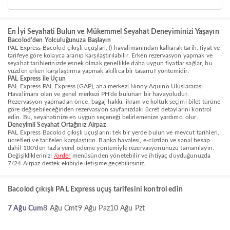
En İyi Seyahati Bulun ve Mükemmel Seyahat Deneyiminizi Yaşayın
Bacolod'den Yolculuğunuza Başlayın
PAL Express Bacolod çıkışlı uçuşları, () havalimanından kalkarak tarih, fiyat ve
tarifeye göre kolayca aranıp karşılaştırılabilir. Erken rezervasyon yapmak ve
seyahat tarihlerinizde esnek olmak genellikle daha uygun fiyatlar sağlar, bu
yüzden erken karşılaştırma yapmak akıllıca bir tasarruf yöntemidir.
PAL Express ile Uçun
PAL Express PAL Express (GAP), ana merkezi Ninoy Aquino Uluslararası
Havalimanı olan ve genel merkezi PH'de bulunan bir havayoludur.
Rezervasyon yapmadan önce, bagaj hakkı, ikram ve koltuk seçimi bilet türüne
göre değişebileceğinden rezervasyon sayfanızdaki ücret detaylarını kontrol
edin. Bu, seyahatinize en uygun seçeneği belirlemenize yardımcı olur.
Deneyimli Seyahat Ortağınız Airpaz
PAL Express Bacolod çıkışlı uçuşlarını tek bir yerde bulun ve mevcut tarihleri,
ücretleri ve tarifeleri karşılaştırın. Banka havalesi, e-cüzdan ve sanal hesap
dahil 100'den fazla yerel ödeme yöntemiyle rezervasyonunuzu tamamlayın.
Değişikliklerinizi
/order
menüsünden yönetebilir ve ihtiyaç duyduğunuzda
7/24 Airpaz destek ekibiyle iletişime geçebilirsiniz.
Bacolod çıkışlı PAL Express uçuş tarifesini kontrol edin
7 Ağu Cum
8 Ağu Cmt
9 Ağu Paz
10 Ağu Pzt