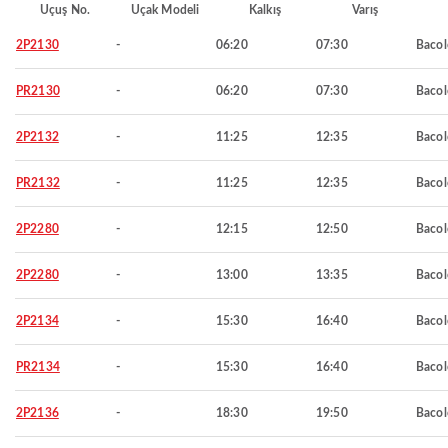
Uçuş No.
Uçak Modeli
Kalkış
Varış
2P2130
-
06:20
07:30
Baco
PR2130
-
06:20
07:30
Baco
2P2132
-
11:25
12:35
Baco
PR2132
-
11:25
12:35
Baco
2P2280
-
12:15
12:50
Baco
2P2280
-
13:00
13:35
Baco
2P2134
-
15:30
16:40
Baco
PR2134
-
15:30
16:40
Baco
2P2136
-
18:30
19:50
Baco