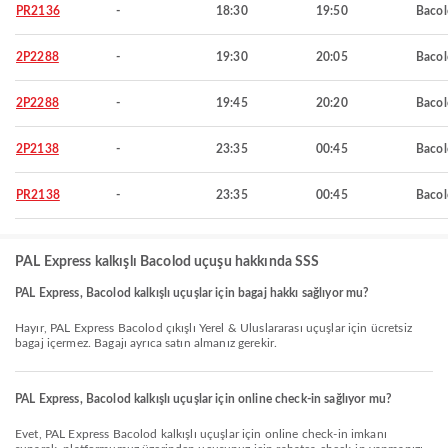
PR2136
-
18:30
19:50
Baco
2P2288
-
19:30
20:05
Baco
2P2288
-
19:45
20:20
Baco
2P2138
-
23:35
00:45
Baco
PR2138
-
23:35
00:45
Baco
PAL Express kalkışlı Bacolod uçuşu hakkında SSS
PAL Express, Bacolod kalkışlı uçuşlar için bagaj hakkı sağlıyor mu?
Hayır, PAL Express Bacolod çıkışlı Yerel & Uluslararası uçuşlar için ücretsiz
bagaj içermez. Bagajı ayrıca satın almanız gerekir.
PAL Express, Bacolod kalkışlı uçuşlar için online check-in sağlıyor mu?
Evet, PAL Express Bacolod kalkışlı uçuşlar için online check-in imkanı