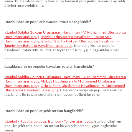
sunar. Bu havalimanlarının tesisleri ve terminal yerleşimleri hakkında ayrıntılı
bilgileri inceleyebilirsiniz.
Istanbul’dan en popüler havaalanı rotaları hangileridir?
İstanbul Sabiha Gökçen Uluslararası Havalimanı - V. Muhammed Uluslararası
Havalimanı arası uçuş
,
İstanbul Uluslararası Havalimanı - Rabat Sale
Havalimanı arası uçuş
,
İstanbul Sabiha Gökçen Uluslararası Havalimanı -
Tangier Ibn Battouta Havalimanı arası uçuş
, Istanbul çıkışlı en popüler
havalimanı rotalarıdır. Bu rotalar seyahatiniz için uygun bağlantılar sunar.
Casablanca’ye en popüler havaalanı rotaları hangileridir?
İstanbul Sabiha Gökçen Uluslararası Havalimanı - V. Muhammed Uluslararası
Havalimanı arası uçuş
,
Málaga Havalimanı - V. Muhammed Uluslararası
Havalimanı arası uçuş
,
Orio al Serio Uluslararası Havalimanı - V. Muhammed
Uluslararası Havalimanı arası uçuş
, Casablanca varışlı en popüler havalimanı
rotalarıdır. Bu rotalar seyahatiniz için uygun bağlantılar sunar.
Istanbul’dan en popüler şehir rotaları hangileridir?
Istanbul - Rabat arası uçuş
,
Istanbul - Tangier arası uçuş
, Istanbul çıkışlı en
popüler şehir rotalarıdır. Bu rotalar büyük şehirlerden uygun bağlantılar
sunar.