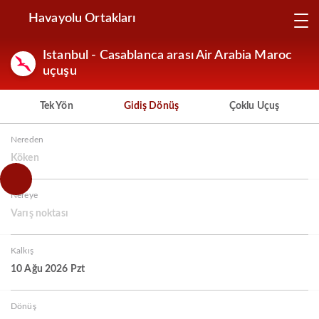
Havayolu Ortakları
Istanbul - Casablanca arası Air Arabia Maroc
uçuşu
Tek Yön
Gidiş Dönüş
Çoklu Uçuş
Nereden
Köken
Nereye
Varış noktası
Kalkış
10 Ağu 2026 Pzt
Dönüş