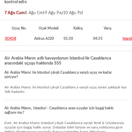
kontrol edin
7 Ağu Cum
8 Ağu Cmt
9 Ağu Paz
10 Ağu Pzt
Uçuş No.
Uçak Modeli
Kalkış
Varış
3O438
Airbus A320
01:30
04:35
Istan
Air Arabia Maroc adlı havayolunun Istanbul ile Casablanca
arasındaki uçuşu hakkında SSS
Air Arabia Maroc ile Istanbul çıkışlı Casablanca varışlı uçuş ne kadar
sürüyor?
Air Arabia Maroc ile Istanbul çıkışlı Casablanca varışlı uçuş süresi yaklaşık 6sa
5dk kadardır.
Air Arabia Maroc, Istanbul - Casablanca arası uçuşlar için bagaj hakkı
sağlıyor mu?
Evet, Air Arabia Maroc Istanbul çıkışlı Casablanca varışlı Yerel & Uluslararası
uçuşlar için bagaj hakkı sunar. Detaylar bilet türüne ve varış noktasına göre
değişir. Rezervasyon sırasında Airpaz üzerinden bagaj detaylarını