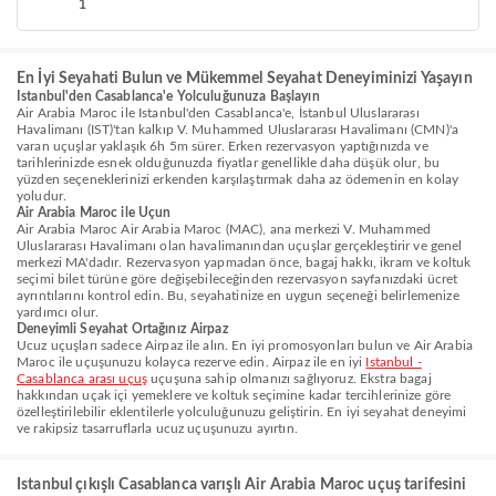
1
En İyi Seyahati Bulun ve Mükemmel Seyahat Deneyiminizi Yaşayın
Istanbul'den Casablanca'e Yolculuğunuza Başlayın
Air Arabia Maroc ile Istanbul'den Casablanca'e, İstanbul Uluslararası
Havalimanı (IST)'tan kalkıp V. Muhammed Uluslararası Havalimanı (CMN)'a
varan uçuşlar yaklaşık 6h 5m sürer. Erken rezervasyon yaptığınızda ve
tarihlerinizde esnek olduğunuzda fiyatlar genellikle daha düşük olur, bu
yüzden seçeneklerinizi erkenden karşılaştırmak daha az ödemenin en kolay
yoludur.
Air Arabia Maroc ile Uçun
Air Arabia Maroc Air Arabia Maroc (MAC), ana merkezi V. Muhammed
Uluslararası Havalimanı olan havalimanından uçuşlar gerçekleştirir ve genel
merkezi MA'dadır. Rezervasyon yapmadan önce, bagaj hakkı, ikram ve koltuk
seçimi bilet türüne göre değişebileceğinden rezervasyon sayfanızdaki ücret
ayrıntılarını kontrol edin. Bu, seyahatinize en uygun seçeneği belirlemenize
yardımcı olur.
Deneyimli Seyahat Ortağınız Airpaz
Ucuz uçuşları sadece Airpaz ile alın. En iyi promosyonları bulun ve Air Arabia
Maroc ile uçuşunuzu kolayca rezerve edin. Airpaz ile en iyi
Istanbul -
Casablanca arası uçuş
uçuşuna sahip olmanızı sağlıyoruz. Ekstra bagaj
hakkından uçak içi yemeklere ve koltuk seçimine kadar tercihlerinize göre
özelleştirilebilir eklentilerle yolculuğunuzu geliştirin. En iyi seyahat deneyimi
ve rakipsiz tasarruflarla ucuz uçuşunuzu ayırtın.
Istanbul çıkışlı Casablanca varışlı Air Arabia Maroc uçuş tarifesini