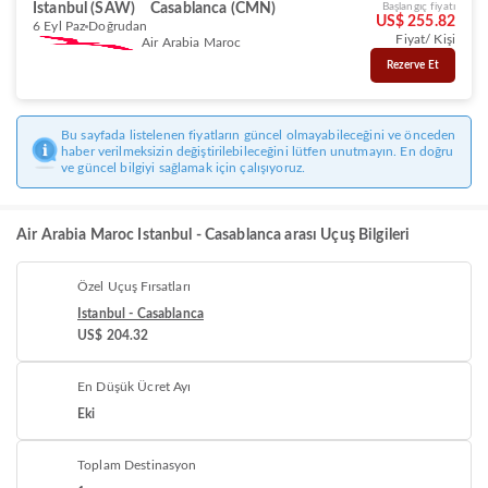
Istanbul (SAW)
Casablanca (CMN)
Başlangıç fiyatı
US$ 255.82
6 Eyl Paz
Doğrudan
Fiyat/ Kişi
Air Arabia Maroc
Rezerve Et
Bu sayfada listelenen fiyatların güncel olmayabileceğini ve önceden
haber verilmeksizin değiştirilebileceğini lütfen unutmayın. En doğru
ve güncel bilgiyi sağlamak için çalışıyoruz.
Air Arabia Maroc Istanbul - Casablanca arası Uçuş Bilgileri
Özel Uçuş Fırsatları
Istanbul - Casablanca
US$ 204.32
En Düşük Ücret Ayı
Eki
Toplam Destinasyon