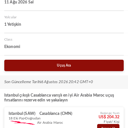
11 Ağu 2026 Sal
Yolcular
1 Yetişkin
Class
Ekonomi
Uçuş Ara
Son Güncelleme Tarihi
6 Ağustos 2026 20:42 GMT+0
Istanbul çıkışlı Casablanca varışlı en iyi Air Arabia Maroc uçuş
fırsatlarını rezerve edin ve yakalayın
Istanbul (SAW)
Casablanca (CMN)
Başlangıç fiyatı
US$ 204.32
18 Eki Paz
Doğrudan
Fiyat/ Kişi
Air Arabia Maroc