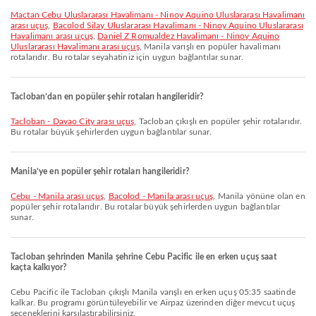
Mactan Cebu Uluslararası Havalimanı - Ninoy Aquino Uluslararası Havalimanı
arası uçuş
,
Bacolod Silay Uluslararası Havalimanı - Ninoy Aquino Uluslararası
Havalimanı arası uçuş
,
Daniel Z Romualdez Havalimanı - Ninoy Aquino
Uluslararası Havalimanı arası uçuş
, Manila varışlı en popüler havalimanı
rotalarıdır. Bu rotalar seyahatiniz için uygun bağlantılar sunar.
Tacloban’dan en popüler şehir rotaları hangileridir?
Tacloban - Davao City arası uçuş
, Tacloban çıkışlı en popüler şehir rotalarıdır.
Bu rotalar büyük şehirlerden uygun bağlantılar sunar.
Manila’ye en popüler şehir rotaları hangileridir?
Cebu - Manila arası uçuş
,
Bacolod - Manila arası uçuş
, Manila yönüne olan en
popüler şehir rotalarıdır. Bu rotalar büyük şehirlerden uygun bağlantılar
sunar.
Tacloban şehrinden Manila şehrine Cebu Pacific ile en erken uçuş saat
kaçta kalkıyor?
Cebu Pacific ile Tacloban çıkışlı Manila varışlı en erken uçuş 05:35 saatinde
kalkar. Bu programı görüntüleyebilir ve Airpaz üzerinden diğer mevcut uçuş
seçeneklerini karşılaştırabilirsiniz.