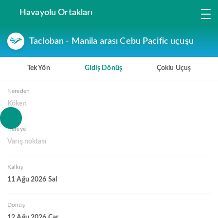
Havayolu Ortakları
Tacloban - Manila arası Cebu Pacific uçuşu
Tek Yön
Gidiş Dönüş
Çoklu Uçuş
Nereden
Köken
Nereye
Varış noktası
Kalkış
11 Ağu 2026 Sal
Dönüş
12 Ağu 2026 Çar