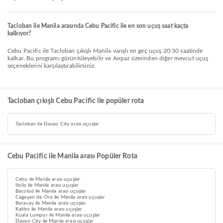
Tacloban ile Manila arasında Cebu Pacific ile en son uçuş saat kaçta
kalkıyor?
Cebu Pacific ile Tacloban çıkışlı Manila varışlı en geç uçuş 20:30 saatinde
kalkar. Bu programı görüntüleyebilir ve Airpaz üzerinden diğer mevcut uçuş
seçeneklerini karşılaştırabilirsiniz.
Tacloban çıkışlı Cebu Pacific ile popüler rota
Tacloban ile Davao City arası uçuşlar
Cebu Pacific ile Manila arası Popüler Rota
Cebu ile Manila arası uçuşlar
Iloilo ile Manila arası uçuşlar
Bacolod ile Manila arası uçuşlar
Cagayan de Oro ile Manila arası uçuşlar
Boracay ile Manila arası uçuşlar
Kalibo ile Manila arası uçuşlar
Kuala Lumpur ile Manila arası uçuşlar
Davao City ile Manila arası uçuşlar