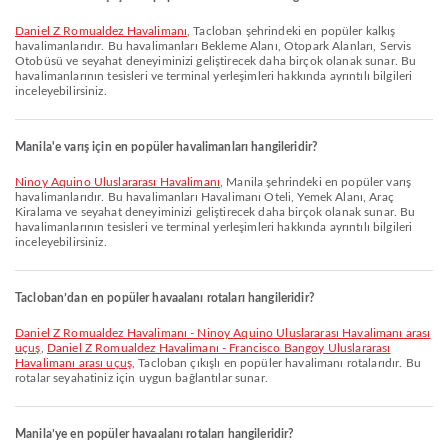
Daniel Z Romualdez Havalimanı
, Tacloban şehrindeki en popüler kalkış
havalimanlarıdır. Bu havalimanları Bekleme Alanı, Otopark Alanları, Servis
Otobüsü ve seyahat deneyiminizi geliştirecek daha birçok olanak sunar. Bu
havalimanlarının tesisleri ve terminal yerleşimleri hakkında ayrıntılı bilgileri
inceleyebilirsiniz.
Manila'e varış için en popüler havalimanları hangileridir?
Ninoy Aquino Uluslararası Havalimanı
, Manila şehrindeki en popüler varış
havalimanlarıdır. Bu havalimanları Havalimanı Oteli, Yemek Alanı, Araç
Kiralama ve seyahat deneyiminizi geliştirecek daha birçok olanak sunar. Bu
havalimanlarının tesisleri ve terminal yerleşimleri hakkında ayrıntılı bilgileri
inceleyebilirsiniz.
Tacloban’dan en popüler havaalanı rotaları hangileridir?
Daniel Z Romualdez Havalimanı - Ninoy Aquino Uluslararası Havalimanı arası
uçuş
,
Daniel Z Romualdez Havalimanı - Francisco Bangoy Uluslararası
Havalimanı arası uçuş
, Tacloban çıkışlı en popüler havalimanı rotalarıdır. Bu
rotalar seyahatiniz için uygun bağlantılar sunar.
Manila’ye en popüler havaalanı rotaları hangileridir?