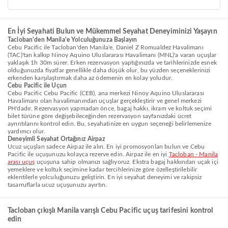
En İyi Seyahati Bulun ve Mükemmel Seyahat Deneyiminizi Yaşayın
Tacloban'den Manila'e Yolculuğunuza Başlayın
Cebu Pacific ile Tacloban'den Manila'e, Daniel Z Romualdez Havalimanı
(TAC)'tan kalkıp Ninoy Aquino Uluslararası Havalimanı (MNL)'a varan uçuşlar
yaklaşık 1h 30m sürer. Erken rezervasyon yaptığınızda ve tarihlerinizde esnek
olduğunuzda fiyatlar genellikle daha düşük olur, bu yüzden seçeneklerinizi
erkenden karşılaştırmak daha az ödemenin en kolay yoludur.
Cebu Pacific ile Uçun
Cebu Pacific Cebu Pacific (CEB), ana merkezi Ninoy Aquino Uluslararası
Havalimanı olan havalimanından uçuşlar gerçekleştirir ve genel merkezi
PH'dadır. Rezervasyon yapmadan önce, bagaj hakkı, ikram ve koltuk seçimi
bilet türüne göre değişebileceğinden rezervasyon sayfanızdaki ücret
ayrıntılarını kontrol edin. Bu, seyahatinize en uygun seçeneği belirlemenize
yardımcı olur.
Deneyimli Seyahat Ortağınız Airpaz
Ucuz uçuşları sadece Airpaz ile alın. En iyi promosyonları bulun ve Cebu
Pacific ile uçuşunuzu kolayca rezerve edin. Airpaz ile en iyi
Tacloban - Manila
arası uçuş
uçuşuna sahip olmanızı sağlıyoruz. Ekstra bagaj hakkından uçak içi
yemeklere ve koltuk seçimine kadar tercihlerinize göre özelleştirilebilir
eklentilerle yolculuğunuzu geliştirin. En iyi seyahat deneyimi ve rakipsiz
tasarruflarla ucuz uçuşunuzu ayırtın.
Tacloban çıkışlı Manila varışlı Cebu Pacific uçuş tarifesini kontrol
edin