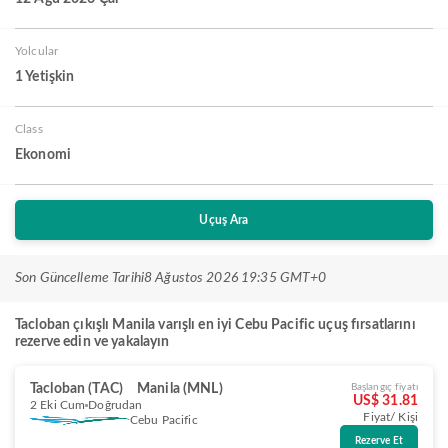
Yolcular
1 Yetişkin
Class
Ekonomi
Uçuş Ara
Son Güncelleme Tarihi
8 Ağustos 2026 19:35 GMT+0
Tacloban çıkışlı Manila varışlı en iyi Cebu Pacific uçuş fırsatlarını
rezerve edin ve yakalayın
Tacloban (TAC)
Manila (MNL)
Başlangıç fiyatı
US$ 31.81
2 Eki Cum
Doğrudan
Fiyat/ Kişi
Cebu Pacific
Rezerve Et