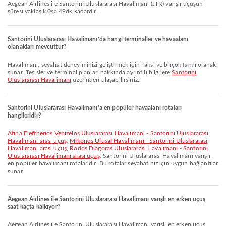
Aegean Airlines ile Santorini Uluslararası Havalimanı (JTR) varışlı uçuşun
süresi yaklaşık 0sa 49dk kadardır.
Santorini Uluslararası Havalimanı’da hangi terminaller ve havaalanı
olanakları mevcuttur?
Havalimanı, seyahat deneyiminizi geliştirmek için Taksi ve birçok farklı olanak
sunar. Tesisler ve terminal planları hakkında ayrıntılı bilgilere
Santorini
Uluslararası Havalimanı
üzerinden ulaşabilirsiniz.
Santorini Uluslararası Havalimanı’a en popüler havaalanı rotaları
hangileridir?
Atina Eleftherios Venizelos Uluslararası Havalimanı - Santorini Uluslararası
Havalimanı arası uçuş
,
Mikonos Ulusal Havalimanı - Santorini Uluslararası
Havalimanı arası uçuş
,
Rodos Diagoras Uluslararası Havalimanı - Santorini
Uluslararası Havalimanı arası uçuş
, Santorini Uluslararası Havalimanı varışlı
en popüler havalimanı rotalarıdır. Bu rotalar seyahatiniz için uygun bağlantılar
sunar.
Aegean Airlines ile Santorini Uluslararası Havalimanı varışlı en erken uçuş
saat kaçta kalkıyor?
Aegean Airlines ile Santorini Uluslararası Havalimanı varışlı en erken uçuş