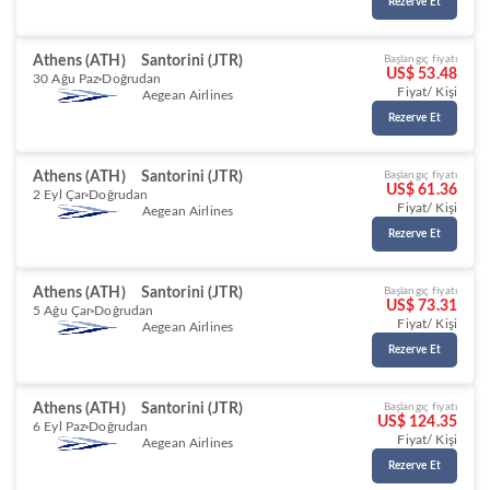
Rezerve Et
Athens (ATH)
Santorini (JTR)
Başlangıç fiyatı
US$ 53.48
30 Ağu Paz
Doğrudan
Fiyat/ Kişi
Aegean Airlines
Rezerve Et
Athens (ATH)
Santorini (JTR)
Başlangıç fiyatı
US$ 61.36
2 Eyl Çar
Doğrudan
Fiyat/ Kişi
Aegean Airlines
Rezerve Et
Athens (ATH)
Santorini (JTR)
Başlangıç fiyatı
US$ 73.31
5 Ağu Çar
Doğrudan
Fiyat/ Kişi
Aegean Airlines
Rezerve Et
Athens (ATH)
Santorini (JTR)
Başlangıç fiyatı
US$ 124.35
6 Eyl Paz
Doğrudan
Fiyat/ Kişi
Aegean Airlines
Rezerve Et