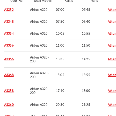
Uçuş No.
Uçak Modeli
Kalkış
Varış
A3352
Airbus A320
07:00
07:45
Athen
A3348
Airbus A320
07:50
08:40
Athen
A3354
Airbus A320
10:05
10:55
Athen
A3356
Airbus A320
11:00
11:50
Athen
Airbus A320-
A3366
13:35
14:25
Athen
200
Airbus A320-
A3368
15:05
15:55
Athen
200
Airbus A320-
A3358
17:10
18:00
Athen
200
A3360
Airbus A320
20:30
21:25
Athen