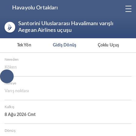
Havayolu Ortakları
Santorini Uluslararası Havalimanı varışlı
Aegean Airlines uçuşu
Tek Yön
Gidiş Dönüş
Çoklu Uçuş
Nereden
Köken
Nereye
Varış noktası
Kalkış
8 Ağu 2026 Cmt
Dönüş