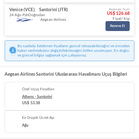
Venice (VCE)
Santorini (JTR)
Başlangıç fiyatı
US$ 126.68
24 Ağu Pzt
Doğrudan
Fiyat/ Kişi
Aegean Airlines
Rezerve Et
Bu sayfada listelenen fiyatların güncel olmayabileceğini ve önceden
haber verilmeksizin değiştirilebileceğini lütfen unutmayın. En doğru
ve güncel bilgiyi sağlamak için çalışıyoruz.
Aegean Airlines Santorini Uluslararası Havalimanı Uçuş Bilgileri
Özel Uçuş Fırsatları
Athens - Santorini
US$ 53.38
En Düşük Ücret Ayı
Ağu