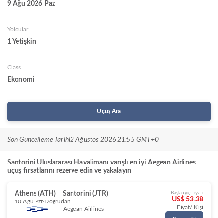
9 Ağu 2026 Paz
Yolcular
1 Yetişkin
Class
Ekonomi
Uçuş Ara
Son Güncelleme Tarihi
2 Ağustos 2026 21:55 GMT+0
Santorini Uluslararası Havalimanı varışlı en iyi Aegean Airlines
uçuş fırsatlarını rezerve edin ve yakalayın
Athens (ATH)
Santorini (JTR)
Başlangıç fiyatı
US$ 53.38
10 Ağu Pzt
Doğrudan
Fiyat/ Kişi
Aegean Airlines