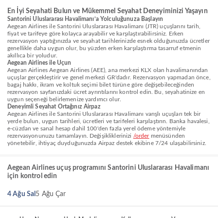
En İyi Seyahati Bulun ve Mükemmel Seyahat Deneyiminizi Yaşayın
Santorini Uluslararası Havalimanı’a Yolculuğunuza Başlayın
Aegean Airlines ile Santorini Uluslararası Havalimanı (JTR) uçuşlarını tarih,
fiyat ve tarifeye göre kolayca arayabilir ve karşılaştırabilirsiniz. Erken
rezervasyon yaptığınızda ve seyahat tarihlerinizde esnek olduğunuzda ücretler
genellikle daha uygun olur, bu yüzden erken karşılaştırma tasarruf etmenin
akıllıca bir yoludur.
Aegean Airlines ile Uçun
Aegean Airlines Aegean Airlines (AEE), ana merkezi KLX olan havalimanından
uçuşlar gerçekleştirir ve genel merkezi GR'dadır. Rezervasyon yapmadan önce,
bagaj hakkı, ikram ve koltuk seçimi bilet türüne göre değişebileceğinden
rezervasyon sayfanızdaki ücret ayrıntılarını kontrol edin. Bu, seyahatinize en
uygun seçeneği belirlemenize yardımcı olur.
Deneyimli Seyahat Ortağınız Airpaz
Aegean Airlines ile Santorini Uluslararası Havalimanı varışlı uçuşları tek bir
yerde bulun, uygun tarihleri, ücretleri ve tarifeleri karşılaştırın. Banka havalesi,
e-cüzdan ve sanal hesap dahil 100'den fazla yerel ödeme yöntemiyle
rezervasyonunuzu tamamlayın. Değişikliklerinizi
/order
menüsünden
yönetebilir, ihtiyaç duyduğunuzda Airpaz destek ekibine 7/24 ulaşabilirsiniz.
Aegean Airlines uçuş programını Santorini Uluslararası Havalimanı
için kontrol edin
4 Ağu Sal
5 Ağu Çar