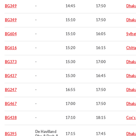
BG349
-
14:45
17:50
Dhak
BG349
-
15:10
17:50
Dhak
BG604
-
15:10
16:05
Sylhe
BG616
-
15:20
16:15
Chitt
BG373
-
15:30
17:00
Dhak
BG437
-
15:30
16:45
Dhak
BG247
-
16:55
17:50
Dhak
BG467
-
17:00
17:50
Dhak
BG438
-
17:10
18:15
Cox's
De Havilland
BG395
17:15
17:45
Dhak