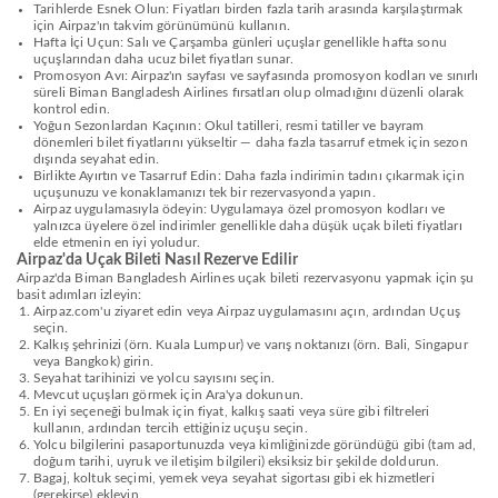
Tarihlerde Esnek Olun: Fiyatları birden fazla tarih arasında karşılaştırmak
için Airpaz'ın takvim görünümünü kullanın.
Hafta İçi Uçun: Salı ve Çarşamba günleri uçuşlar genellikle hafta sonu
uçuşlarından daha ucuz bilet fiyatları sunar.
Promosyon Avı: Airpaz'ın sayfası ve sayfasında promosyon kodları ve sınırlı
süreli Biman Bangladesh Airlines fırsatları olup olmadığını düzenli olarak
kontrol edin.
Yoğun Sezonlardan Kaçının: Okul tatilleri, resmi tatiller ve bayram
dönemleri bilet fiyatlarını yükseltir — daha fazla tasarruf etmek için sezon
dışında seyahat edin.
Birlikte Ayırtın ve Tasarruf Edin: Daha fazla indirimin tadını çıkarmak için
uçuşunuzu ve konaklamanızı tek bir rezervasyonda yapın.
Airpaz uygulamasıyla ödeyin: Uygulamaya özel promosyon kodları ve
yalnızca üyelere özel indirimler genellikle daha düşük uçak bileti fiyatları
elde etmenin en iyi yoludur.
Airpaz'da Uçak Bileti Nasıl Rezerve Edilir
Airpaz'da Biman Bangladesh Airlines uçak bileti rezervasyonu yapmak için şu
basit adımları izleyin:
Airpaz.com'u ziyaret edin veya Airpaz uygulamasını açın, ardından Uçuş
seçin.
Kalkış şehrinizi (örn. Kuala Lumpur) ve varış noktanızı (örn. Bali, Singapur
veya Bangkok) girin.
Seyahat tarihinizi ve yolcu sayısını seçin.
Mevcut uçuşları görmek için Ara'ya dokunun.
En iyi seçeneği bulmak için fiyat, kalkış saati veya süre gibi filtreleri
kullanın, ardından tercih ettiğiniz uçuşu seçin.
Yolcu bilgilerini pasaportunuzda veya kimliğinizde göründüğü gibi (tam ad,
doğum tarihi, uyruk ve iletişim bilgileri) eksiksiz bir şekilde doldurun.
Bagaj, koltuk seçimi, yemek veya seyahat sigortası gibi ek hizmetleri
(gerekirse) ekleyin.