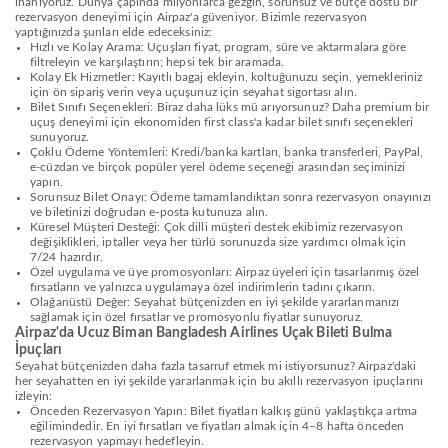
inanıyoruz. Dünya çapında milyonlarca gezgin, sorunsuz ve bütçe dostu bir
rezervasyon deneyimi için Airpaz'a güveniyor. Bizimle rezervasyon
yaptığınızda şunları elde edeceksiniz:
Hızlı ve Kolay Arama: Uçuşları fiyat, program, süre ve aktarmalara göre
filtreleyin ve karşılaştırın; hepsi tek bir aramada.
Kolay Ek Hizmetler: Kayıtlı bagaj ekleyin, koltuğunuzu seçin, yemekleriniz
için ön sipariş verin veya uçuşunuz için seyahat sigortası alın.
Bilet Sınıfı Seçenekleri: Biraz daha lüks mü arıyorsunuz? Daha premium bir
uçuş deneyimi için ekonomiden first class'a kadar bilet sınıfı seçenekleri
sunuyoruz.
Çoklu Ödeme Yöntemleri: Kredi/banka kartları, banka transferleri, PayPal,
e-cüzdan ve birçok popüler yerel ödeme seçeneği arasından seçiminizi
yapın.
Sorunsuz Bilet Onayı: Ödeme tamamlandıktan sonra rezervasyon onayınızı
ve biletinizi doğrudan e-posta kutunuza alın.
Küresel Müşteri Desteği: Çok dilli müşteri destek ekibimiz rezervasyon
değişiklikleri, iptaller veya her türlü sorunuzda size yardımcı olmak için
7/24 hazırdır.
Özel uygulama ve üye promosyonları: Airpaz üyeleri için tasarlanmış özel
fırsatların ve yalnızca uygulamaya özel indirimlerin tadını çıkarın.
Olağanüstü Değer: Seyahat bütçenizden en iyi şekilde yararlanmanızı
sağlamak için özel fırsatlar ve promosyonlu fiyatlar sunuyoruz.
Airpaz'da Ucuz Biman Bangladesh Airlines Uçak Bileti Bulma
İpuçları
Seyahat bütçenizden daha fazla tasarruf etmek mi istiyorsunuz? Airpaz'daki
her seyahatten en iyi şekilde yararlanmak için bu akıllı rezervasyon ipuçlarını
izleyin:
Önceden Rezervasyon Yapın: Bilet fiyatları kalkış günü yaklaştıkça artma
eğilimindedir. En iyi fırsatları ve fiyatları almak için 4–8 hafta önceden
rezervasyon yapmayı hedefleyin.