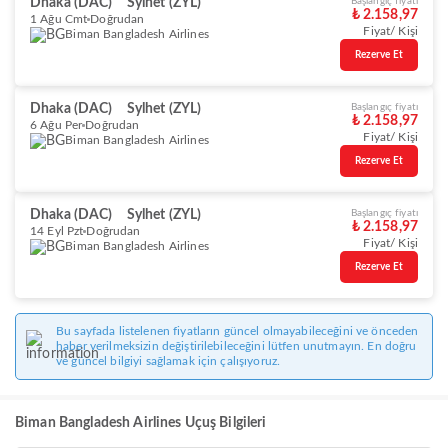
Dhaka (DAC)
Sylhet (ZYL)
Başlangıç fiyatı
₺ 2.158,97
1 Ağu Cmt
Doğrudan
Fiyat/ Kişi
Biman Bangladesh Airlines
Rezerve Et
Dhaka (DAC)
Sylhet (ZYL)
Başlangıç fiyatı
₺ 2.158,97
6 Ağu Per
Doğrudan
Fiyat/ Kişi
Biman Bangladesh Airlines
Rezerve Et
Dhaka (DAC)
Sylhet (ZYL)
Başlangıç fiyatı
₺ 2.158,97
14 Eyl Pzt
Doğrudan
Fiyat/ Kişi
Biman Bangladesh Airlines
Rezerve Et
Bu sayfada listelenen fiyatların güncel olmayabileceğini ve önceden
haber verilmeksizin değiştirilebileceğini lütfen unutmayın. En doğru
ve güncel bilgiyi sağlamak için çalışıyoruz.
Biman Bangladesh Airlines Uçuş Bilgileri