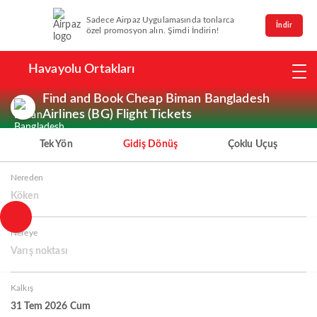
Sadece Airpaz Uygulamasında tonlarca
İndir
özel promosyon alın. Şimdi İndirin!
Havayolu Ortakları
Find and Book Cheap Biman Bangladesh
Airlines (BG) Flight Tickets
Tek Yön
Gidiş Dönüş
Çoklu Uçuş
Nereden
Köken
Nereye
Varış noktası
Kalkış
31 Tem 2026 Cum