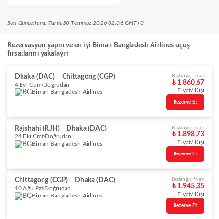
Son Güncelleme Tarihi
30 Temmuz 2026 02:06 GMT+0
Rezervasyon yapın ve en iyi Biman Bangladesh Airlines uçuş
fırsatlarını yakalayın
Dhaka (DAC)
Chittagong (CGP)
Başlangıç fiyatı
₺ 1.860,67
4 Eyl Cum
Doğrudan
Fiyat/ Kişi
Biman Bangladesh Airlines
Rezerve Et
Rajshahi (RJH)
Dhaka (DAC)
Başlangıç fiyatı
₺ 1.898,73
24 Eki Cmt
Doğrudan
Fiyat/ Kişi
Biman Bangladesh Airlines
Rezerve Et
Chittagong (CGP)
Dhaka (DAC)
Başlangıç fiyatı
₺ 1.945,35
10 Ağu Pzt
Doğrudan
Fiyat/ Kişi
Biman Bangladesh Airlines
Rezerve Et