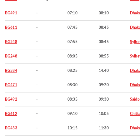
BG491
-
07:10
08:10
Dhak
BG611
-
07:45
08:45
Dhak
BG248
-
07:55
08:45
Sylhe
BG248
-
08:05
08:55
Sylhe
BG584
-
08:25
14:40
Dhak
BG471
-
08:30
09:20
Dhak
BG492
-
08:35
09:30
Saidp
BG612
-
09:10
10:05
Chitt
BG433
-
10:15
11:30
Dhak