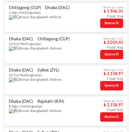
Chittagong (CGP)
Dhaka (DAC)
Başlangıç fiyatı
₺ 1.946,31
3 Ağu Pzt
Doğrudan
Fiyat/ Kişi
Biman Bangladesh Airlines
Rezerve Et
Dhaka (DAC)
Chittagong (CGP)
Başlangıç fiyatı
₺ 2.010,42
14 Eyl Pzt
Doğrudan
Fiyat/ Kişi
Biman Bangladesh Airlines
Rezerve Et
Dhaka (DAC)
Sylhet (ZYL)
Başlangıç fiyatı
₺ 2.158,97
20 Eyl Paz
Doğrudan
Fiyat/ Kişi
Biman Bangladesh Airlines
Rezerve Et
Dhaka (DAC)
Rajshahi (RJH)
Başlangıç fiyatı
₺ 2.158,97
8 Ağu Cmt
Doğrudan
Fiyat/ Kişi
Biman Bangladesh Airlines
Rezerve Et