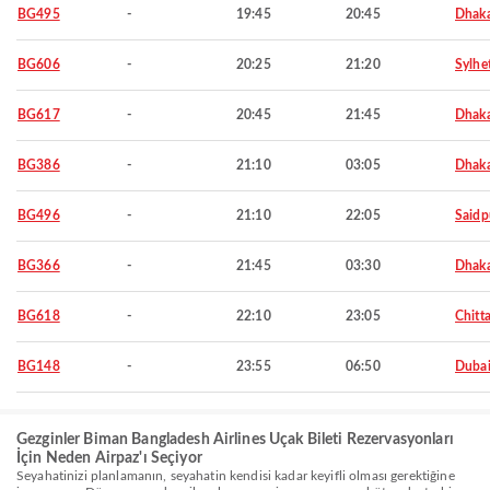
BG495
-
19:45
20:45
Dhak
BG606
-
20:25
21:20
Sylhe
BG617
-
20:45
21:45
Dhak
BG386
-
21:10
03:05
Dhak
BG496
-
21:10
22:05
Saidp
BG366
-
21:45
03:30
Dhak
BG618
-
22:10
23:05
Chitt
BG148
-
23:55
06:50
Duba
Gezginler Biman Bangladesh Airlines Uçak Bileti Rezervasyonları
İçin Neden Airpaz'ı Seçiyor
Seyahatinizi planlamanın, seyahatin kendisi kadar keyifli olması gerektiğine