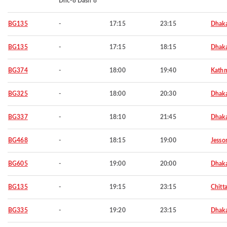
Dhc-8 Dash 8
BG135
-
17:15
23:15
Dhak
BG135
-
17:15
18:15
Dhak
BG374
-
18:00
19:40
Kath
BG325
-
18:00
20:30
Dhak
BG337
-
18:10
21:45
Dhak
BG468
-
18:15
19:00
Jesso
BG605
-
19:00
20:00
Dhak
BG135
-
19:15
23:15
Chitt
BG335
-
19:20
23:15
Dhak