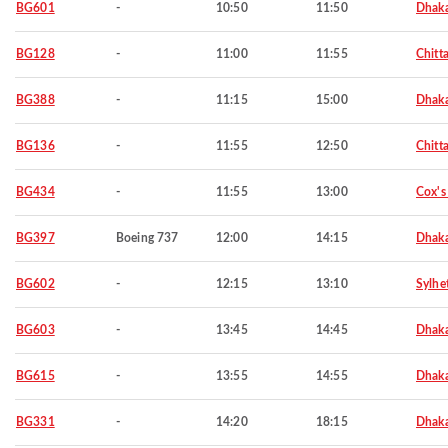
BG601
-
10:50
11:50
Dhak
BG128
-
11:00
11:55
Chitt
BG388
-
11:15
15:00
Dhak
BG136
-
11:55
12:50
Chitt
BG434
-
11:55
13:00
Cox's
BG397
Boeing 737
12:00
14:15
Dhak
BG602
-
12:15
13:10
Sylhe
BG603
-
13:45
14:45
Dhak
BG615
-
13:55
14:55
Dhak
BG331
-
14:20
18:15
Dhak