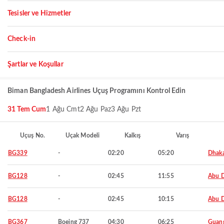
Tesisler ve Hizmetler
Check-in
Şartlar ve Koşullar
Biman Bangladesh Airlines Uçuş Programını Kontrol Edin
31 Tem Cum
1 Ağu Cmt
2 Ağu Paz
3 Ağu Pzt
Uçuş No.
Uçak Modeli
Kalkış
Varış
BG339
-
02:20
05:20
Dhak
BG128
-
02:45
11:55
Abu 
BG128
-
02:45
10:15
Abu 
BG367
Boeing 737
04:30
06:25
Guan