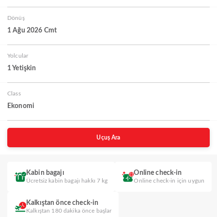
Dönüş
1 Ağu 2026 Cmt
Yolcular
1 Yetişkin
Class
Ekonomi
Uçuş Ara
Kabin bagajı
Online check-in
Ücretsiz kabin bagajı hakkı 7 kg
Online check-in için uygun
Kalkıştan önce check-in
Kalkıştan 180 dakika önce başlar