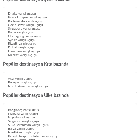
Dhaka varışlı uçuşu
Kuala Lumpur varışlı uçuşu
Kathmandu varışlı uçuşu
Cox's Bazar varışlı uçuşu
Singapore varışlı uçuşu
Rome varışlı uçuşu
Chittagong varışlı uçuşu
Sylhet varışlı uçuşu
Riyadh varışlı uçuşu
Dubai varışlı uçuşu
Dammam varışlı uçuşu
Muscat varışlı uçuşu
Popüler destinasyon Kıta bazında
Asia varışlı uçuşu
Europe varışlı uçuşu
North America varışlı uçuşu
Popüler destinasyon Ülke bazında
Bangladeş varışlı uçuşu
Malezya varışlı uçuşu
Nepal varışlı uçuşu
Singapur varışlı uçuşu
Suudi Arabistan varışlı uçuşu
İtalya varışlı uçuşu
Hindistan varışlı uçuşu
Birleşik Arap Emirlikleri varışlı uçuşu