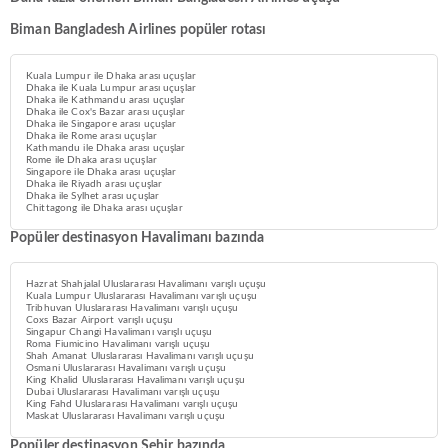
Biman Bangladesh Airlines popüler rotası
Kuala Lumpur ile Dhaka arası uçuşlar
Dhaka ile Kuala Lumpur arası uçuşlar
Dhaka ile Kathmandu arası uçuşlar
Dhaka ile Cox's Bazar arası uçuşlar
Dhaka ile Singapore arası uçuşlar
Dhaka ile Rome arası uçuşlar
Kathmandu ile Dhaka arası uçuşlar
Rome ile Dhaka arası uçuşlar
Singapore ile Dhaka arası uçuşlar
Dhaka ile Riyadh arası uçuşlar
Dhaka ile Sylhet arası uçuşlar
Chittagong ile Dhaka arası uçuşlar
Popüler destinasyon Havalimanı bazında
Hazrat Shahjalal Uluslararası Havalimanı varışlı uçuşu
Kuala Lumpur Uluslararası Havalimanı varışlı uçuşu
Tribhuvan Uluslararası Havalimanı varışlı uçuşu
Coxs Bazar Airport varışlı uçuşu
Singapur Changi Havalimanı varışlı uçuşu
Roma Fiumicino Havalimanı varışlı uçuşu
Shah Amanat Uluslararası Havalimanı varışlı uçuşu
Osmani Uluslararası Havalimanı varışlı uçuşu
King Khalid Uluslararası Havalimanı varışlı uçuşu
Dubai Uluslararası Havalimanı varışlı uçuşu
King Fahd Uluslararası Havalimanı varışlı uçuşu
Maskat Uluslararası Havalimanı varışlı uçuşu
Popüler destinasyon Şehir bazında