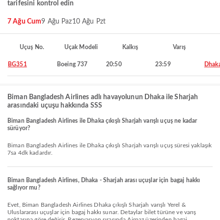
tarifesini kontrol edin
7 Ağu Cum
9 Ağu Paz
10 Ağu Pzt
Uçuş No.
Uçak Modeli
Kalkış
Varış
BG351
Boeing 737
20:50
23:59
Dhak
Biman Bangladesh Airlines adlı havayolunun Dhaka ile Sharjah
arasındaki uçuşu hakkında SSS
Biman Bangladesh Airlines ile Dhaka çıkışlı Sharjah varışlı uçuş ne kadar
sürüyor?
Biman Bangladesh Airlines ile Dhaka çıkışlı Sharjah varışlı uçuş süresi yaklaşık
7sa 4dk kadardır.
Biman Bangladesh Airlines, Dhaka - Sharjah arası uçuşlar için bagaj hakkı
sağlıyor mu?
Evet, Biman Bangladesh Airlines Dhaka çıkışlı Sharjah varışlı Yerel &
Uluslararası uçuşlar için bagaj hakkı sunar. Detaylar bilet türüne ve varış
noktasına göre değişir. Rezervasyon sırasında Airpaz üzerinden bagaj