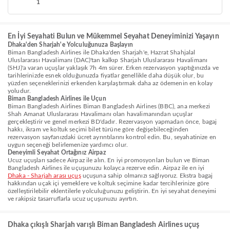
1
En İyi Seyahati Bulun ve Mükemmel Seyahat Deneyiminizi Yaşayın
Dhaka'den Sharjah'e Yolculuğunuza Başlayın
Biman Bangladesh Airlines ile Dhaka'den Sharjah'e, Hazrat Shahjalal
Uluslararası Havalimanı (DAC)'tan kalkıp Sharjah Uluslararası Havalimanı
(SHJ)'a varan uçuşlar yaklaşık 7h 4m sürer. Erken rezervasyon yaptığınızda ve
tarihlerinizde esnek olduğunuzda fiyatlar genellikle daha düşük olur, bu
yüzden seçeneklerinizi erkenden karşılaştırmak daha az ödemenin en kolay
yoludur.
Biman Bangladesh Airlines ile Uçun
Biman Bangladesh Airlines Biman Bangladesh Airlines (BBC), ana merkezi
Shah Amanat Uluslararası Havalimanı olan havalimanından uçuşlar
gerçekleştirir ve genel merkezi BD'dadır. Rezervasyon yapmadan önce, bagaj
hakkı, ikram ve koltuk seçimi bilet türüne göre değişebileceğinden
rezervasyon sayfanızdaki ücret ayrıntılarını kontrol edin. Bu, seyahatinize en
uygun seçeneği belirlemenize yardımcı olur.
Deneyimli Seyahat Ortağınız Airpaz
Ucuz uçuşları sadece Airpaz ile alın. En iyi promosyonları bulun ve Biman
Bangladesh Airlines ile uçuşunuzu kolayca rezerve edin. Airpaz ile en iyi
Dhaka - Sharjah arası uçuş
uçuşuna sahip olmanızı sağlıyoruz. Ekstra bagaj
hakkından uçak içi yemeklere ve koltuk seçimine kadar tercihlerinize göre
özelleştirilebilir eklentilerle yolculuğunuzu geliştirin. En iyi seyahat deneyimi
ve rakipsiz tasarruflarla ucuz uçuşunuzu ayırtın.
Dhaka çıkışlı Sharjah varışlı Biman Bangladesh Airlines uçuş