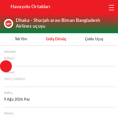
Havayolu Ortakları
Dhaka - Sharjah arası Biman Bangladesh
Airlines uçuşu
Tek Yön
Gidiş Dönüş
Çoklu Uçuş
Nereden
Köken
Nereye
Varış noktası
Kalkış
9 Ağu 2026 Paz
Dönüş