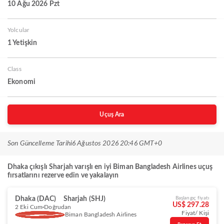
10 Ağu 2026 Pzt
Yolcular
1 Yetişkin
Class
Ekonomi
Uçuş Ara
Son Güncelleme Tarihi
6 Ağustos 2026 20:46 GMT+0
Dhaka çıkışlı Sharjah varışlı en iyi Biman Bangladesh Airlines uçuş
fırsatlarını rezerve edin ve yakalayın
Dhaka (DAC)
Sharjah (SHJ)
Başlangıç fiyatı
US$ 297.28
2 Eki Cum
Doğrudan
Fiyat/ Kişi
Biman Bangladesh Airlines