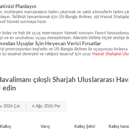
tinizi Planlayın
ler, muhteşem manzaraların tadını çıkarmak ve sakin atmosferin tadını 
planlayın. Tatilinizi tamamlamak için US-Bangla Airlines, sizi Hazrat Shahj
sınıf hizmet sunmaya hazır.
 kolay ve hızlı bir uçuş rezervasyon hizmeti sunuyor. Favori havayolunuz 
 iyi ve en unutulmaz uçuşu deneyimleyin. Ailenizle birlikte hiçbir endişe du
nından Uçuşlar İçin Heyecan Verici Fırsatlar
iyi promosyonları keşfedin ve US-Bangla Airlines ile uçuşunuzu kolayca re
iyi seyahat deneyimi ve rakipsiz tasarruf için ucuz
Hazrat Shahjalal Ulu
Havalimanı çıkışlı Sharjah Uluslararası Hav
l edin
u 2026 Çar
6 Ağu 2026 Per
Kalkış
Varış
Kalkış Şehri
Kalkış hava