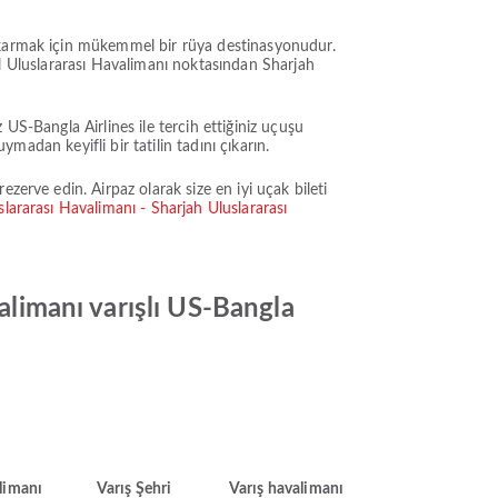
çıkarmak için mükemmel bir rüya destinasyonudur.
alal Uluslararası Havalimanı noktasından Sharjah
US-Bangla Airlines ile tercih ettiğiniz uçuşu
ymadan keyifli bir tatilin tadını çıkarın.
zerve edin. Airpaz olarak size en iyi uçak bileti
slararası Havalimanı - Sharjah Uluslararası
alimanı varışlı US-Bangla
limanı
Varış Şehri
Varış havalimanı