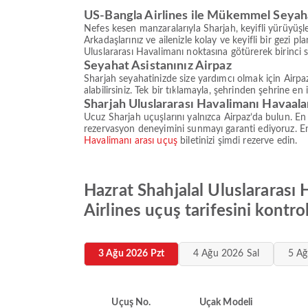
US-Bangla Airlines ile Mükemmel Seyaha
Nefes kesen manzaralarıyla Sharjah, keyifli yürüyüş
Arkadaşlarınız ve ailenizle kolay ve keyifli bir gezi 
Uluslararası Havalimanı noktasına götürerek birinci 
Seyahat Asistanınız Airpaz
Sharjah seyahatinizde size yardımcı olmak için Airpaz
alabilirsiniz. Tek bir tıklamayla, şehrinden şehrine en
Sharjah Uluslararası Havalimanı Havaala
Ucuz Sharjah uçuşlarını yalnızca Airpaz’da bulun. En 
rezervasyon deneyimini sunmayı garanti ediyoruz. En 
Havalimanı arası uçuş
biletinizi şimdi rezerve edin.
Hazrat Shahjalal Uluslararası 
Airlines uçuş tarifesini kontro
3 Ağu 2026 Pzt
4 Ağu 2026 Sal
5 Ağ
Uçuş No.
Uçak Modeli