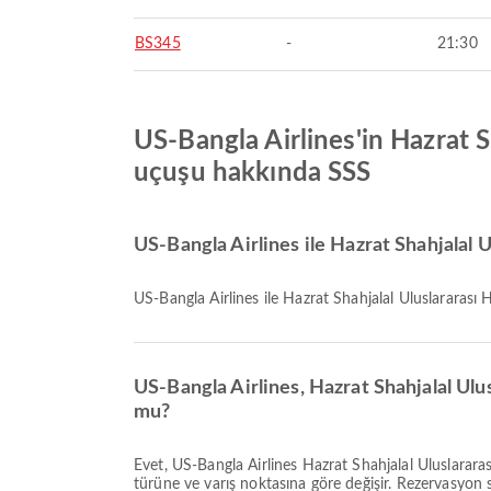
BS345
-
21:30
US-Bangla Airlines'in Hazrat S
uçuşu hakkında SSS
US-Bangla Airlines ile Hazrat Shahjalal 
US-Bangla Airlines ile Hazrat Shahjalal Uluslararası 
US-Bangla Airlines, Hazrat Shahjalal Ulus
mu?
Evet, US-Bangla Airlines Hazrat Shahjalal Uluslararası Havalimanı çıkışlı Sharjah Uluslararası Havalimanı varışlı Yerel & Uluslararası uçuşlar için bagaj hakkı sunar. Detaylar bilet
türüne ve varış noktasına göre değişir. Rezervasyon s