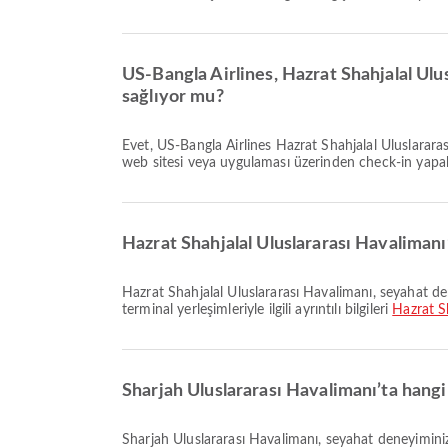
US-Bangla Airlines, Hazrat Shahjalal Ulus
sağlıyor mu?
Evet, US-Bangla Airlines Hazrat Shahjalal Uluslararası Havalimanı - Sharjah Uluslararası Havalimanı uçuşu için online check-in imkanı sunar; uçuşunuzdan önce havayolunun
web sitesi veya uygulaması üzerinden check-in yapabi
Hazrat Shahjalal Uluslararası Havalimanı
Hazrat Shahjalal Uluslararası Havalimanı, seyahat deneyiminizi geliştirmek için Banka Hizmetleri/ATM, Bekleme Alanı, Sigara İçme Alanı ve birçok başka olanak sunar. Tesisler ve
terminal yerleşimleriyle ilgili ayrıntılı bilgileri
Hazrat S
Sharjah Uluslararası Havalimanı’ta hangi
Sharjah Uluslararası Havalimanı, seyahat deneyiminizi geliştirmek için Lounge, Servis Otobüsü, Yemek Alanı ve birçok başka olanak sunar. Tesisler ve terminal yerleşimleriyle ilgili