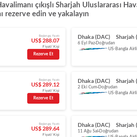
avalimanı çıkışlı Sharjah Uluslararası Hava
nı rezerve edin ve yakalayın
Başlangıç fiyatı
Dhaka (DAC)
Sharjah 
US$ 288.07
6 Eyl Paz
Doğrudan
Fiyat/ Kişi
US-Bangla Airl
Rezerve Et
Başlangıç fiyatı
Dhaka (DAC)
Sharjah 
US$ 289.12
2 Eki Cum
Doğrudan
Fiyat/ Kişi
US-Bangla Airl
Rezerve Et
Başlangıç fiyatı
Dhaka (DAC)
Sharjah 
US$ 289.64
11 Ağu Sal
Doğrudan
Fiyat/ Kişi
US-Bangla Airl