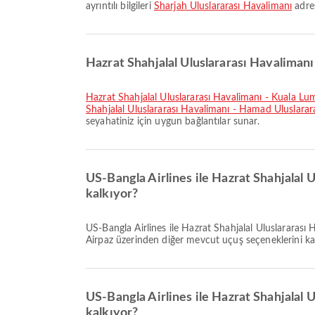
ayrıntılı bilgileri
Sharjah Uluslararası Havalimanı
adres
Hazrat Shahjalal Uluslararası Havalimanı’
Hazrat Shahjalal Uluslararası Havalimanı - Kuala L
Shahjalal Uluslararası Havalimanı - Hamad Uluslarar
seyahatiniz için uygun bağlantılar sunar.
US-Bangla Airlines ile Hazrat Shahjalal 
kalkıyor?
US-Bangla Airlines ile Hazrat Shahjalal Uluslararası Havalimanı çıkışlı Sharjah Uluslararası Havalimanı varışlı en erken uçuş 21:00 saatinde kalkar. Bu programı görüntüleyebilir ve
Airpaz üzerinden diğer mevcut uçuş seçeneklerini karşı
US-Bangla Airlines ile Hazrat Shahjalal 
kalkıyor?