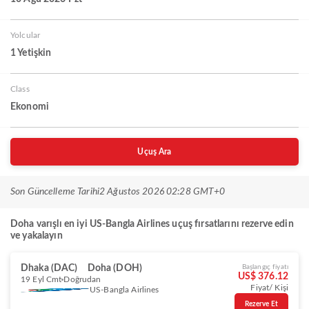
Yolcular
1 Yetişkin
Class
Ekonomi
Uçuş Ara
Son Güncelleme Tarihi
2 Ağustos 2026 02:28 GMT+0
Doha varışlı en iyi US-Bangla Airlines uçuş fırsatlarını rezerve edin
ve yakalayın
Dhaka (DAC)
Doha (DOH)
Başlangıç fiyatı
US$ 376.12
19 Eyl Cmt
Doğrudan
Fiyat/ Kişi
US-Bangla Airlines
Rezerve Et