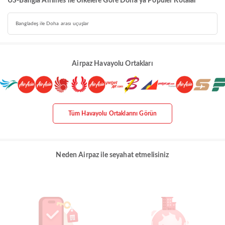
US-Bangla Airlines ile Ülkelere Göre Doha'ya Popüler Rotalar
Bangladeş ile Doha arası uçuşlar
Airpaz Havayolu Ortakları
Tüm Havayolu Ortaklarını Görün
Neden Airpaz ile seyahat etmelisiniz