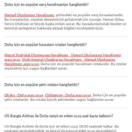
Doha için en popüler varış havalimanları hangileridir?
Hamad Uluslararası Havalimanı
, şehrindeki en popüler varış havaalanlarıdır.
Bu havaalanları, seyahat deneyiminizi geliştirmek için Lounge, Namaz Odası,
Servis Otobüsü ve birçok başka imkân sunar. Bu havaalanlarındaki tesisler ve
terminal yerleşimleri hakkında detaylı bilgileri inceleyebilirsiniz.
Doha için en popüler havaalanı rotaları hangileridir?
Hazrat Shahjalal Uluslararası Havalimanı - Hamad Uluslararası Havalimanı
arası uçuş
,
Shah Amanat Uluslararası Havalimanı - Hamad Uluslararası
Havalimanı arası uçuş
, Doha için en popüler havalimanı rotalarıdır. Bu rotalar
seyahatiniz için uygun bağlantılar sunar.
Doha için en popüler şehir rotaları hangileridir?
Dhaka - Doha arası uçuş
,
Chittagong - Doha arası uçuş
, Doha için en popüler
şehir rotalarıdır. Bu rotalar büyük şehirlerden uygun bağlantılar sunar.
US-Bangla Airlines ile Doha varışlı en erken uçuş saat kaçta kalkıyor?
US-Bangla Airlines ile Doha için en erken uçuş 18:20 saatinde kalkar. Bu
programı görüntüleyebilir ve Airpaz’da mevcut diğer uçuş seçeneklerini