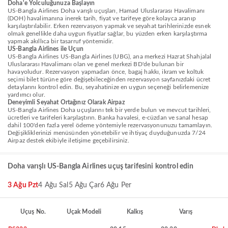
Doha'e Yolculuğunuza Başlayın
US-Bangla Airlines Doha varışlı uçuşları, Hamad Uluslararası Havalimanı
(DOH) havalimanına inerek tarih, fiyat ve tarifeye göre kolayca aranıp
karşılaştırılabilir. Erken rezervasyon yapmak ve seyahat tarihlerinizde esnek
olmak genellikle daha uygun fiyatlar sağlar, bu yüzden erken karşılaştırma
yapmak akıllıca bir tasarruf yöntemidir.
US-Bangla Airlines ile Uçun
US-Bangla Airlines US-Bangla Airlines (UBG), ana merkezi Hazrat Shahjalal
Uluslararası Havalimanı olan ve genel merkezi BD'de bulunan bir
havayoludur. Rezervasyon yapmadan önce, bagaj hakkı, ikram ve koltuk
seçimi bilet türüne göre değişebileceğinden rezervasyon sayfanızdaki ücret
detaylarını kontrol edin. Bu, seyahatinize en uygun seçeneği belirlemenize
yardımcı olur.
Deneyimli Seyahat Ortağınız Olarak Airpaz
US-Bangla Airlines Doha uçuşlarını tek bir yerde bulun ve mevcut tarihleri,
ücretleri ve tarifeleri karşılaştırın. Banka havalesi, e-cüzdan ve sanal hesap
dahil 100'den fazla yerel ödeme yöntemiyle rezervasyonunuzu tamamlayın.
Değişikliklerinizi menüsünden yönetebilir ve ihtiyaç duyduğunuzda 7/24
Airpaz destek ekibiyle iletişime geçebilirsiniz.
Doha varışlı US-Bangla Airlines uçuş tarifesini kontrol edin
3 Ağu Pzt
4 Ağu Sal
5 Ağu Çar
6 Ağu Per
Uçuş No.
Uçak Modeli
Kalkış
Varış