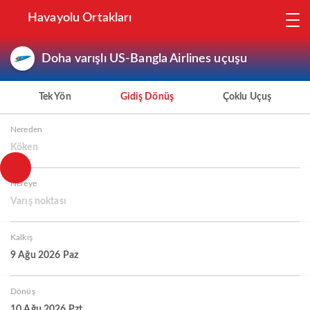
Havayolu Ortakları
Doha varışlı US-Bangla Airlines uçuşu
Tek Yön
Gidiş Dönüş
Çoklu Uçuş
Nereden
Köken
Nereye
Varış noktası
Kalkış
9 Ağu 2026 Paz
Dönüş
10 Ağu 2026 Pzt