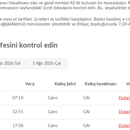
arası Havalimanı olan ve genel merkezi AE'de bulunan bir havayoludur.
ezervasyon sayfanızdaki ücret detaylarını kontrol edin. Bu, seyahatinize 
e mevcut tarihleri, ücretleri ve tarifeleri karşılaştırın. Banka havalesi, e
ikliklerinizi menüsünden yönetebilir ve ihtiyaç duyduğunuzda 7/24 Airpa
ifesini kontrol edin
ğu 2026 Sal
5 Ağu 2026 Çar
Varış
Kalkış Şehri
Kalkış havalimanı
Va
07:10
Cairo
CAI
Dubai
12:55
Cairo
CAI
Dubai
17:30
Cairo
CAI
Dubai