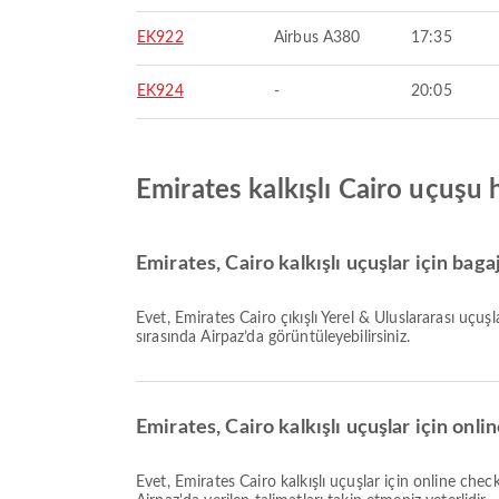
EK922
Airbus A380
17:35
EK924
-
20:05
Emirates kalkışlı Cairo uçuşu
Emirates, Cairo kalkışlı uçuşlar için bag
Evet, Emirates Cairo çıkışlı Yerel & Uluslararası uçuşlar için bagaj hakkı sunar. Detaylar bilet türüne ve varış noktasına göre değişiklik gösterir. Bagaj detaylarını rezervasyon
sırasında Airpaz’da görüntüleyebilirsiniz.
Emirates, Cairo kalkışlı uçuşlar için onl
Evet, Emirates Cairo kalkışlı uçuşlar için online check-in imkanı sunarak, platformumuz üzerinden uçuşunuz için rahatça check-in yapmanızı sağlar. İşlemi tamamlamak için