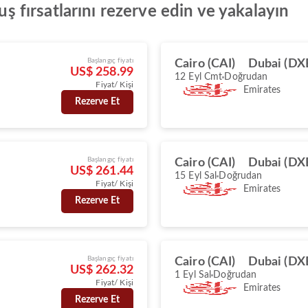
çuş fırsatlarını rezerve edin ve yakalayın
Başlangıç fiyatı
Cairo (CAI)
Dubai (DX
US$ 258.99
12 Eyl Cmt
Doğrudan
Fiyat/ Kişi
Emirates
Rezerve Et
Başlangıç fiyatı
Cairo (CAI)
Dubai (DX
US$ 261.44
15 Eyl Sal
Doğrudan
Fiyat/ Kişi
Emirates
Rezerve Et
Başlangıç fiyatı
Cairo (CAI)
Dubai (DX
US$ 262.32
1 Eyl Sal
Doğrudan
Fiyat/ Kişi
Emirates
Rezerve Et