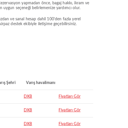
 Rezervasyon yapmadan önce, bagaj hakkı, ikram ve
en uygun seçeneği belirlemenize yardımcı olur.
-cüzdan ve sanal hesap dahil 100'den fazla yerel
z destek ekibiyle iletişime geçebilirsiniz.
rış Şehri
Varış havalimanı
DXB
Fiyatları Gör
DXB
Fiyatları Gör
DXB
Fiyatları Gör