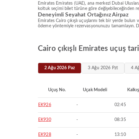
Emirates Emirates (UAE), ana merkezi Dubai Uluslar
koltuk seçimi bilet türüne göre değişebileceğinden r
Deneyimli Seyahat Ortağınız Airpaz
Emirates Cairo çıkışlı uçuşlarını tek bir yerde bulun v
ödeme yöntemiyle rezervasyonunuzu tamamlayın. Değiş
Cairo çıkışlı Emirates uçuş tar
2 Ağu 2026 Paz
3 Ağu 2026 Pzt
4 A
Uçuş No.
Uçak Modeli
Kalkış
EK926
-
02:45
EK930
-
08:35
EK928
-
13:10