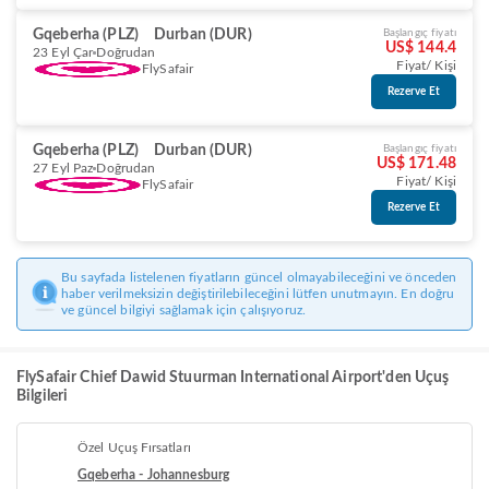
Gqeberha (PLZ)
Durban (DUR)
Başlangıç fiyatı
US$ 144.4
23 Eyl Çar
Doğrudan
Fiyat/ Kişi
FlySafair
Rezerve Et
Gqeberha (PLZ)
Durban (DUR)
Başlangıç fiyatı
US$ 171.48
27 Eyl Paz
Doğrudan
Fiyat/ Kişi
FlySafair
Rezerve Et
Bu sayfada listelenen fiyatların güncel olmayabileceğini ve önceden
haber verilmeksizin değiştirilebileceğini lütfen unutmayın. En doğru
ve güncel bilgiyi sağlamak için çalışıyoruz.
FlySafair Chief Dawid Stuurman International Airport'den Uçuş
Bilgileri
Özel Uçuş Fırsatları
Gqeberha - Johannesburg