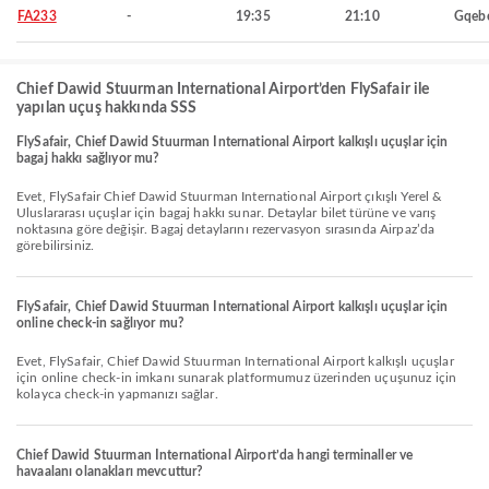
FA233
-
19:35
21:10
Gqeb
Chief Dawid Stuurman International Airport’den FlySafair ile
yapılan uçuş hakkında SSS
FlySafair, Chief Dawid Stuurman International Airport kalkışlı uçuşlar için
bagaj hakkı sağlıyor mu?
Evet, FlySafair Chief Dawid Stuurman International Airport çıkışlı Yerel &
Uluslararası uçuşlar için bagaj hakkı sunar. Detaylar bilet türüne ve varış
noktasına göre değişir. Bagaj detaylarını rezervasyon sırasında Airpaz’da
görebilirsiniz.
FlySafair, Chief Dawid Stuurman International Airport kalkışlı uçuşlar için
online check-in sağlıyor mu?
Evet, FlySafair, Chief Dawid Stuurman International Airport kalkışlı uçuşlar
için online check-in imkanı sunarak platformumuz üzerinden uçuşunuz için
kolayca check-in yapmanızı sağlar.
Chief Dawid Stuurman International Airport’da hangi terminaller ve
havaalanı olanakları mevcuttur?