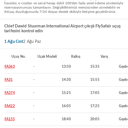
havalesi, e-cüzdan ve sanal hesap dahil 100'den fazla yerel ödeme yöntemiyle
rezervasyonunuzu tamamlayın. Değişikliklerinizi menüsünden yönetebilir ve
ihtiyaç duyduğunuzda 7/24 Airpaz destek ekibiyle iletişime geçebilirsiniz.
Chief Dawid Stuurman International Airport çıkışlı FlySafair uçuş
tarifesini kontrol edin
1 Ağu Cmt
2 Ağu Paz
Uçuş No.
Uçak Modeli
Kalkış
Varış
FA363
-
13:50
15:35
Gqeb
FA31
-
14:30
15:55
Gqeb
FA374
-
15:25
17:05
Gqeb
FA422
-
16:05
17:25
Gqeb
FA135
-
18:40
20:05
Gqeb