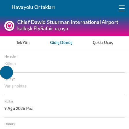
Havayolu Ortakları
Chief Dawid Stuurman International Airport
kalkışlı FlySafair uçuşu
Tek Yön
Gidiş Dönüş
Çoklu Uçuş
Nereden
Köken
Nereye
Varış noktası
Kalkış
9 Ağu 2026 Paz
Dönüş