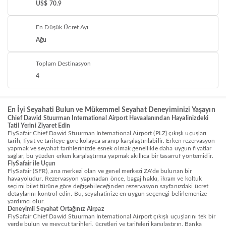
US$ 70.9
En Düşük Ücret Ayı
Ağu
Toplam Destinasyon
4
En İyi Seyahati Bulun ve Mükemmel Seyahat Deneyiminizi Yaşayın
Chief Dawid Stuurman International Airport Havaalanından Hayalinizdeki
Tatil Yerini Ziyaret Edin
FlySafair Chief Dawid Stuurman International Airport (PLZ) çıkışlı uçuşları
tarih, fiyat ve tarifeye göre kolayca aranıp karşılaştırılabilir. Erken rezervasyon
yapmak ve seyahat tarihlerinizde esnek olmak genellikle daha uygun fiyatlar
sağlar, bu yüzden erken karşılaştırma yapmak akıllıca bir tasarruf yöntemidir.
FlySafair ile Uçun
FlySafair (SFR), ana merkezi olan ve genel merkezi ZA'de bulunan bir
havayoludur. Rezervasyon yapmadan önce, bagaj hakkı, ikram ve koltuk
seçimi bilet türüne göre değişebileceğinden rezervasyon sayfanızdaki ücret
detaylarını kontrol edin. Bu, seyahatinize en uygun seçeneği belirlemenize
yardımcı olur.
Deneyimli Seyahat Ortağınız Airpaz
FlySafair Chief Dawid Stuurman International Airport çıkışlı uçuşlarını tek bir
yerde bulun ve mevcut tarihleri, ücretleri ve tarifeleri karşılaştırın. Banka