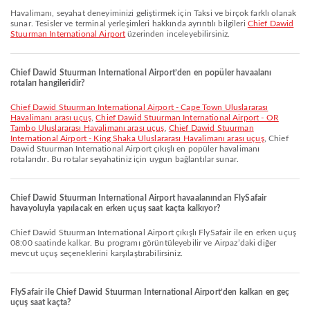
Havalimanı, seyahat deneyiminizi geliştirmek için Taksi ve birçok farklı olanak
sunar. Tesisler ve terminal yerleşimleri hakkında ayrıntılı bilgileri
Chief Dawid
Stuurman International Airport
üzerinden inceleyebilirsiniz.
Chief Dawid Stuurman International Airport’den en popüler havaalanı
rotaları hangileridir?
Chief Dawid Stuurman International Airport - Cape Town Uluslararası
Havalimanı arası uçuş
,
Chief Dawid Stuurman International Airport - OR
Tambo Uluslararası Havalimanı arası uçuş
,
Chief Dawid Stuurman
International Airport - King Shaka Uluslararası Havalimanı arası uçuş
, Chief
Dawid Stuurman International Airport çıkışlı en popüler havalimanı
rotalarıdır. Bu rotalar seyahatiniz için uygun bağlantılar sunar.
Chief Dawid Stuurman International Airport havaalanından FlySafair
havayoluyla yapılacak en erken uçuş saat kaçta kalkıyor?
Chief Dawid Stuurman International Airport çıkışlı FlySafair ile en erken uçuş
08:00 saatinde kalkar. Bu programı görüntüleyebilir ve Airpaz’daki diğer
mevcut uçuş seçeneklerini karşılaştırabilirsiniz.
FlySafair ile Chief Dawid Stuurman International Airport’den kalkan en geç
uçuş saat kaçta?