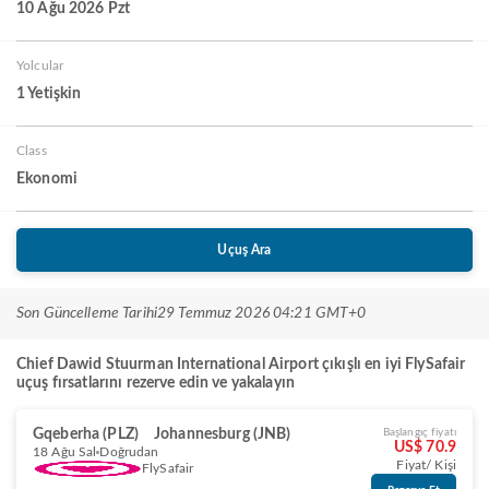
10 Ağu 2026 Pzt
Yolcular
1 Yetişkin
Class
Ekonomi
Uçuş Ara
Son Güncelleme Tarihi
29 Temmuz 2026 04:21 GMT+0
Chief Dawid Stuurman International Airport çıkışlı en iyi FlySafair
uçuş fırsatlarını rezerve edin ve yakalayın
Gqeberha (PLZ)
Johannesburg (JNB)
Başlangıç fiyatı
US$ 70.9
18 Ağu Sal
Doğrudan
Fiyat/ Kişi
FlySafair