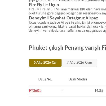
yaptığınızda ve tarihlerinizde esnek olduğunuzda fiy
FireFly ile Uçun
FireFly FireFly (FFM), ana merkezi BKI olan havalim
bilet türüne göre değişebileceğinden rezervasyon sayf
Deneyimli Seyahat Ortağınız Airpaz
Ucuz uçuşları sadece Airpaz ile alın. En iyi promosyo
olmanızı sağlıyoruz. Ekstra bagaj hakkından uçak içi y
deneyimi ve rakipsiz tasarruflarla ucuz uçuşunuzu ayı
Phuket çıkışlı Penang varışlı F
5 Ağu 2026 Çar
7 Ağu 2026 Cum
Uçuş No.
Uçak Modeli
FY3601
-
14:35