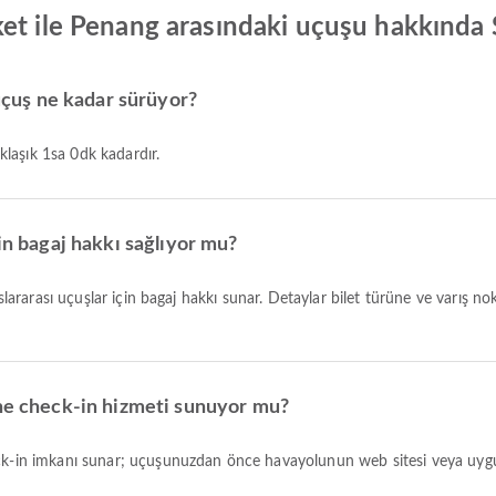
et ile Penang arasındaki uçuşu hakkında
 uçuş ne kadar sürüyor?
aklaşık 1sa 0dk kadardır.
in bagaj hakkı sağlıyor mu?
ine check-in hizmeti sunuyor mu?
eck-in imkanı sunar; uçuşunuzdan önce havayolunun web sitesi veya uygul