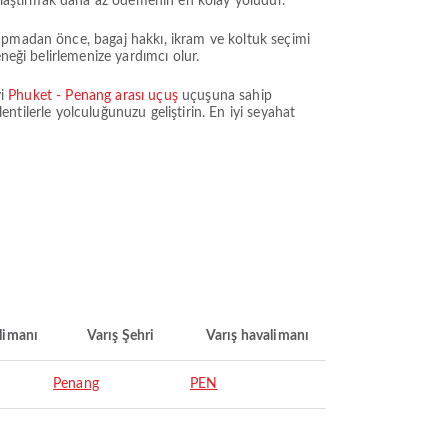
şılaştırmak daha az ödemenin en kolay yoludur.
apmadan önce, bagaj hakkı, ikram ve koltuk seçimi
neği belirlemenize yardımcı olur.
yi
Phuket - Penang arası uçuş
uçuşuna sahip
entilerle yolculuğunuzu geliştirin. En iyi seyahat
limanı
Varış Şehri
Varış havalimanı
Penang
PEN