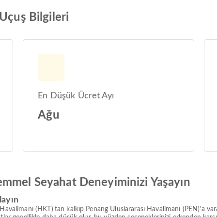
Uçuş Bilgileri
En Düşük Ücret Ayı
Ağu
emmel Seyahat Deneyiminizi Yaşayın
layın
ı Havalimanı (HKT)'tan kalkıp Penang Uluslararası Havalimanı (PEN)'a va