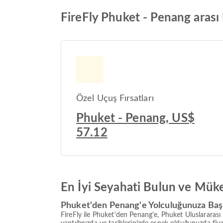
FireFly Phuket - Penang arası 
Özel Uçuş Fırsatları
Phuket - Penang, US$
57.12
En İyi Seyahati Bulun ve Mük
Phuket'den Penang'e Yolculuğunuza Baş
FireFly ile Phuket'den Penang'e, Phuket Uluslararas