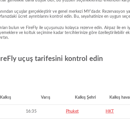
atlar genellikle daha düşük olur, bu yüzden seçeneklerinizi erkenden kar
anından uçuşlar gerçekleştirir ve genel merkezi MY'dadır. Rezervasyon y
anızdaki ücret ayrıntılarını kontrol edin. Bu, seyahatinize en uygun seçe
nları bulun ve FireFly ile uçuşunuzu kolayca rezerve edin. Airpaz ile en i
emeklere ve koltuk seçimine kadar tercihlerinize göre özelleştirilebilir ekl
rtın.
ireFly uçuş tarifesini kontrol edin
Kalkış
Varış
Kalkış Şehri
Kalkış hava
16:35
Phuket
HKT