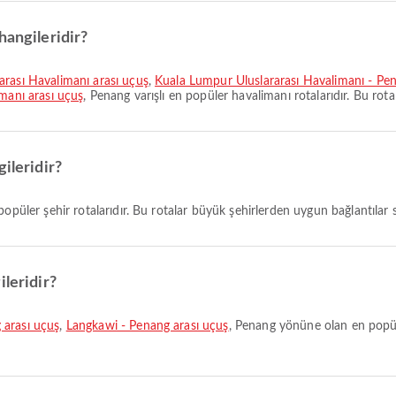
hangileridir?
arası Havalimanı arası uçuş
,
Kuala Lumpur Uluslararası Havalimanı - Pen
imanı arası uçuş
, Penang varışlı en popüler havalimanı rotalarıdır. Bu rota
ileridir?
 popüler şehir rotalarıdır. Bu rotalar büyük şehirlerden uygun bağlantılar 
ileridir?
 arası uçuş
,
Langkawi - Penang arası uçuş
, Penang yönüne olan en popüle