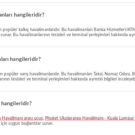
nları hangileridir?
n popüler kalkış havalimanlarıdır. Bu havalimanları Banka Hizmetleri/AT
nar. Bu havalimanlarının tesisleri ve terminal yerleşimleri hakkında ayrıntıl
arı hangileridir?
en popüler varış havalimanlarıdır. Bu havalimanları Taksi, Namaz Odası,
ın tesisleri ve terminal yerleşimleri hakkında ayrıntılı bilgileri inceleyebi
 hangileridir?
ı Havalimanı arası uçuş
,
Phuket Uluslararası Havalimanı - Kuala Lumpur 
 için uygun bağlantılar sunar.