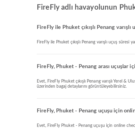
FireFly adlı havayolunun Phuk
FireFly ile Phuket çıkışlı Penang varışlı
FireFly ile Phuket çıkışlı Penang varışlı uçuş süresi y
FireFly, Phuket - Penang arası uçuşlar iç
Evet, FireFly Phuket çıkışlı Penang varışlı Yerel & Uluslararası uçuşlar için bagaj hakkı sunar. Detaylar bilet türüne ve varış noktasına göre değişir. Rezervasyon sırasında Airpaz
üzerinden bagaj detaylarını görüntüleyebilirsiniz.
FireFly, Phuket - Penang uçuşu için onl
Evet, FireFly Phuket - Penang uçuşu için online ch