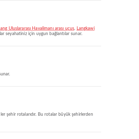
ang Uluslararası Havalimanı arası uçuş
,
Langkawi
lar seyahatiniz için uygun bağlantılar sunar.
sunar.
r şehir rotalarıdır. Bu rotalar büyük şehirlerden