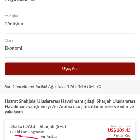
Yolcular
1 Yetişkin
Class
Ekonomi
Uçuş Ara
Son Güncelleme Tarihi
6 Ağustos 2026 20:46 GMT+0
Hazrat Shahjalal Uluslararası Havalimanı çıkışlı Sharjah Uluslararası
Havalimanı varışlı en iyi Air Arabia uçuş fırsatlarını rezerve edin ve
yakalayın
Dhaka (DAC)
Sharjah (SHJ)
Başlangıç fiyatı
US$ 209.45
11 Eki Paz
Doğrudan
Fiyat/ Kişi
Air Arabia