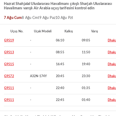
Hazrat Shahjalal Uluslararası Havalimanı çıkışlı Sharjah Uluslararası
Havalimanı varışlı Air Arabia uçuş tarifesini kontrol edin
7 Ağu Cum
8 Ağu Cmt
9 Ağu Paz
10 Ağu Pzt
Uçuş No.
Uçak Modeli
Kalkış
Varış
G9519
-
06:10
09:05
Dhak
G9513
-
08:55
11:50
Dhak
G9515
-
16:45
19:40
Dhak
G9572
A32N-174Y
20:45
23:30
Dhak
G9511
-
22:40
01:35
Dhak
G9511
-
22:45
01:40
Dhak