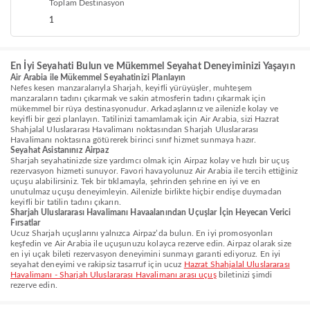
Toplam Destinasyon
1
En İyi Seyahati Bulun ve Mükemmel Seyahat Deneyiminizi Yaşayın
Air Arabia ile Mükemmel Seyahatinizi Planlayın
Nefes kesen manzaralarıyla Sharjah, keyifli yürüyüşler, muhteşem
manzaraların tadını çıkarmak ve sakin atmosferin tadını çıkarmak için
mükemmel bir rüya destinasyonudur. Arkadaşlarınız ve ailenizle kolay ve
keyifli bir gezi planlayın. Tatilinizi tamamlamak için Air Arabia, sizi Hazrat
Shahjalal Uluslararası Havalimanı noktasından Sharjah Uluslararası
Havalimanı noktasına götürerek birinci sınıf hizmet sunmaya hazır.
Seyahat Asistanınız Airpaz
Sharjah seyahatinizde size yardımcı olmak için Airpaz kolay ve hızlı bir uçuş
rezervasyon hizmeti sunuyor. Favori havayolunuz Air Arabia ile tercih ettiğiniz
uçuşu alabilirsiniz. Tek bir tıklamayla, şehrinden şehrine en iyi ve en
unutulmaz uçuşu deneyimleyin. Ailenizle birlikte hiçbir endişe duymadan
keyifli bir tatilin tadını çıkarın.
Sharjah Uluslararası Havalimanı Havaalanından Uçuşlar İçin Heyecan Verici
Fırsatlar
Ucuz Sharjah uçuşlarını yalnızca Airpaz’da bulun. En iyi promosyonları
keşfedin ve Air Arabia ile uçuşunuzu kolayca rezerve edin. Airpaz olarak size
en iyi uçak bileti rezervasyon deneyimini sunmayı garanti ediyoruz. En iyi
seyahat deneyimi ve rakipsiz tasarruf için ucuz
Hazrat Shahjalal Uluslararası
Havalimanı - Sharjah Uluslararası Havalimanı arası uçuş
biletinizi şimdi
rezerve edin.