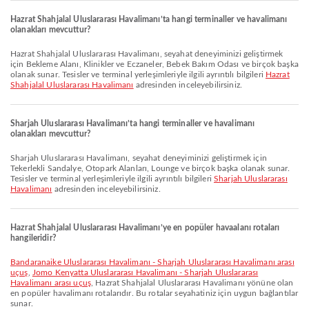
Hazrat Shahjalal Uluslararası Havalimanı’ta hangi terminaller ve havalimanı
olanakları mevcuttur?
Hazrat Shahjalal Uluslararası Havalimanı, seyahat deneyiminizi geliştirmek
için Bekleme Alanı, Klinikler ve Eczaneler, Bebek Bakım Odası ve birçok başka
olanak sunar. Tesisler ve terminal yerleşimleriyle ilgili ayrıntılı bilgileri
Hazrat
Shahjalal Uluslararası Havalimanı
adresinden inceleyebilirsiniz.
Sharjah Uluslararası Havalimanı’ta hangi terminaller ve havalimanı
olanakları mevcuttur?
Sharjah Uluslararası Havalimanı, seyahat deneyiminizi geliştirmek için
Tekerlekli Sandalye, Otopark Alanları, Lounge ve birçok başka olanak sunar.
Tesisler ve terminal yerleşimleriyle ilgili ayrıntılı bilgileri
Sharjah Uluslararası
Havalimanı
adresinden inceleyebilirsiniz.
Hazrat Shahjalal Uluslararası Havalimanı’ye en popüler havaalanı rotaları
hangileridir?
Bandaranaike Uluslararası Havalimanı - Sharjah Uluslararası Havalimanı arası
uçuş
,
Jomo Kenyatta Uluslararası Havalimanı - Sharjah Uluslararası
Havalimanı arası uçuş
, Hazrat Shahjalal Uluslararası Havalimanı yönüne olan
en popüler havalimanı rotalarıdır. Bu rotalar seyahatiniz için uygun bağlantılar
sunar.