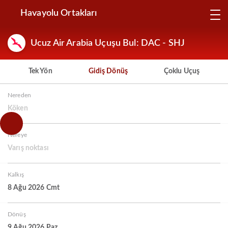
Havayolu Ortakları
Ucuz Air Arabia Uçuşu Bul: DAC - SHJ
Tek Yön
Gidiş Dönüş
Çoklu Uçuş
Nereden
Köken
Nereye
Varış noktası
Kalkış
8 Ağu 2026 Cmt
Dönüş
9 Ağu 2026 Paz