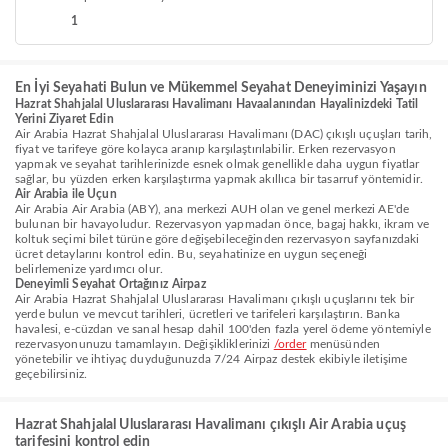
1
En İyi Seyahati Bulun ve Mükemmel Seyahat Deneyiminizi Yaşayın
Hazrat Shahjalal Uluslararası Havalimanı Havaalanından Hayalinizdeki Tatil
Yerini Ziyaret Edin
Air Arabia Hazrat Shahjalal Uluslararası Havalimanı (DAC) çıkışlı uçuşları tarih,
fiyat ve tarifeye göre kolayca aranıp karşılaştırılabilir. Erken rezervasyon
yapmak ve seyahat tarihlerinizde esnek olmak genellikle daha uygun fiyatlar
sağlar, bu yüzden erken karşılaştırma yapmak akıllıca bir tasarruf yöntemidir.
Air Arabia ile Uçun
Air Arabia Air Arabia (ABY), ana merkezi AUH olan ve genel merkezi AE'de
bulunan bir havayoludur. Rezervasyon yapmadan önce, bagaj hakkı, ikram ve
koltuk seçimi bilet türüne göre değişebileceğinden rezervasyon sayfanızdaki
ücret detaylarını kontrol edin. Bu, seyahatinize en uygun seçeneği
belirlemenize yardımcı olur.
Deneyimli Seyahat Ortağınız Airpaz
Air Arabia Hazrat Shahjalal Uluslararası Havalimanı çıkışlı uçuşlarını tek bir
yerde bulun ve mevcut tarihleri, ücretleri ve tarifeleri karşılaştırın. Banka
havalesi, e-cüzdan ve sanal hesap dahil 100'den fazla yerel ödeme yöntemiyle
rezervasyonunuzu tamamlayın. Değişikliklerinizi
/order
menüsünden
yönetebilir ve ihtiyaç duyduğunuzda 7/24 Airpaz destek ekibiyle iletişime
geçebilirsiniz.
Hazrat Shahjalal Uluslararası Havalimanı çıkışlı Air Arabia uçuş
tarifesini kontrol edin