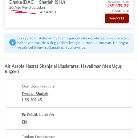
Dhaka (DAC)
Sharjah (SHJ)
Başlangıç fiyatı
US$ 339.29
20 Ağu Per
Doğrudan
Fiyat/ Kişi
Air Arabia
Rezerve Et
Bu sayfada listelenen fiyatların güncel olmayabileceğini ve önceden
haber verilmeksizin değiştirilebileceğini lütfen unutmayın. En doğru
ve güncel bilgiyi sağlamak için çalışıyoruz.
Air Arabia Hazrat Shahjalal Uluslararası Havalimanı'den Uçuş
Bilgileri
Özel Uçuş Fırsatları
Dhaka - Sharjah
US$ 209.45
En Düşük Ücret Ayı
Eki
Toplam Destinasyon