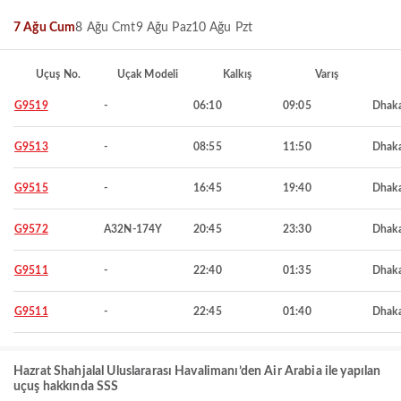
7 Ağu Cum
8 Ağu Cmt
9 Ağu Paz
10 Ağu Pzt
Uçuş No.
Uçak Modeli
Kalkış
Varış
G9519
-
06:10
09:05
Dhak
G9513
-
08:55
11:50
Dhak
G9515
-
16:45
19:40
Dhak
G9572
A32N-174Y
20:45
23:30
Dhak
G9511
-
22:40
01:35
Dhak
G9511
-
22:45
01:40
Dhak
Hazrat Shahjalal Uluslararası Havalimanı’den Air Arabia ile yapılan
uçuş hakkında SSS