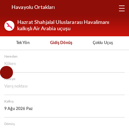
Havayolu Ortakları
Hazrat Shahjalal Uluslararası Havalimanı
kalkışlı Air Arabia uçuşu
Tek Yön
Gidiş Dönüş
Çoklu Uçuş
Nereden
Köken
Nereye
Varış noktası
Kalkış
9 Ağu 2026 Paz
Dönüş