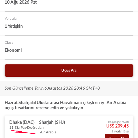
10 Ağu 2026 Pzt
Yolcular
1 Yetişkin
Class
Ekonomi
Uçuş Ara
Son Güncelleme Tarihi
6 Ağustos 2026 20:46 GMT+0
Hazrat Shahjalal Uluslararası Havalimanı çıkışlı en iyi Air Arabia
uçuş fırsatlarını rezerve edin ve yakalayın
Dhaka (DAC)
Sharjah (SHJ)
Başlangıç fiyatı
US$ 209.45
11 Eki Paz
Doğrudan
Fiyat/ Kişi
Air Arabia