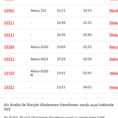
G9402
Airbus 321
21:55
23:25
Mumb
G9511
-
22:40
01:35
Dhak
G9511
-
22:40
01:40
Dhak
G9388
Airbus A320
23:00
03:25
Beiru
G9531
Airbus A321
23:20
02:00
Kath
Airbus A320
G9150
23:45
03:45
Jedd
N
G9331
-
23:55
04:05
Amm
Air Arabia ile Sharjah Uluslararası Havalimanı varışlı uçuş hakkında
SSS
Air Arabia, Sharjah Uluslararası Havalimanı varışlı uçuşlarda bagaj hakkı