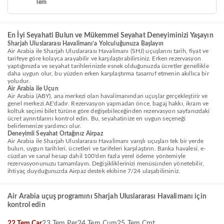
Tem
En İyi Seyahati Bulun ve Mükemmel Seyahat Deneyiminizi Yaşayın
Sharjah Uluslararası Havalimanı’a Yolculuğunuza Başlayın
Air Arabia ile Sharjah Uluslararası Havalimanı (SHJ) uçuşlarını tarih, fiyat ve
tarifeye göre kolayca arayabilir ve karşılaştırabilirsiniz. Erken rezervasyon
yaptığınızda ve seyahat tarihlerinizde esnek olduğunuzda ücretler genellikle
daha uygun olur, bu yüzden erken karşılaştırma tasarruf etmenin akıllıca bir
yoludur.
Air Arabia ile Uçun
Air Arabia (ABY), ana merkezi olan havalimanından uçuşlar gerçekleştirir ve
genel merkezi AE'dadır. Rezervasyon yapmadan önce, bagaj hakkı, ikram ve
koltuk seçimi bilet türüne göre değişebileceğinden rezervasyon sayfanızdaki
ücret ayrıntılarını kontrol edin. Bu, seyahatinize en uygun seçeneği
belirlemenize yardımcı olur.
Deneyimli Seyahat Ortağınız Airpaz
Air Arabia ile Sharjah Uluslararası Havalimanı varışlı uçuşları tek bir yerde
bulun, uygun tarihleri, ücretleri ve tarifeleri karşılaştırın. Banka havalesi, e-
cüzdan ve sanal hesap dahil 100'den fazla yerel ödeme yöntemiyle
rezervasyonunuzu tamamlayın. Değişikliklerinizi menüsünden yönetebilir,
ihtiyaç duyduğunuzda Airpaz destek ekibine 7/24 ulaşabilirsiniz.
Air Arabia uçuş programını Sharjah Uluslararası Havalimanı için
kontrol edin
22 Tem Çar
23 Tem Per
24 Tem Cum
25 Tem Cmt