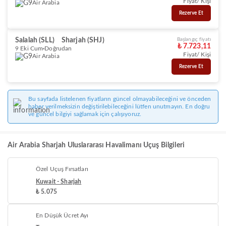
Fiyat/ Kişi
Air Arabia
Rezerve Et
Salalah (SLL)
Sharjah (SHJ)
Başlangıç fiyatı
₺ 7.723,11
9 Eki Cum
Doğrudan
Fiyat/ Kişi
Air Arabia
Rezerve Et
Bu sayfada listelenen fiyatların güncel olmayabileceğini ve önceden
haber verilmeksizin değiştirilebileceğini lütfen unutmayın. En doğru
ve güncel bilgiyi sağlamak için çalışıyoruz.
Air Arabia Sharjah Uluslararası Havalimanı Uçuş Bilgileri
Özel Uçuş Fırsatları
Kuwait - Sharjah
₺ 5.075
En Düşük Ücret Ayı