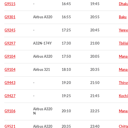
G9515
-
16:45
19:45
Dhak
G9301
Airbus A320
16:55
20:55
Baku
G9245
-
17:25
20:45
Yerev
G9297
A32N-174Y
17:30
21:00
Tbilisi
G9104
Airbus A320
17:50
20:05
Mana
G9104
Airbus 321
18:10
20:35
Mana
G9443
-
19:20
21:50
Thiru
G9427
-
19:25
21:45
Kochi
Airbus A320
G9106
20:10
22:25
Mana
N
G9521
Airbus A320
20:35
23:40
Chitt