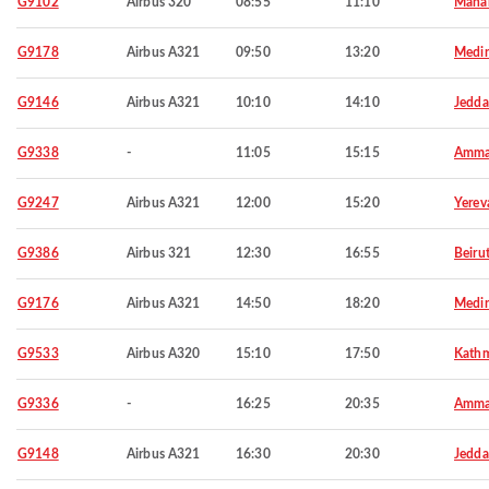
G9102
Airbus 320
08:55
11:10
Mana
G9178
Airbus A321
09:50
13:20
Medi
G9146
Airbus A321
10:10
14:10
Jedd
G9338
-
11:05
15:15
Amm
G9247
Airbus A321
12:00
15:20
Yerev
G9386
Airbus 321
12:30
16:55
Beiru
G9176
Airbus A321
14:50
18:20
Medi
G9533
Airbus A320
15:10
17:50
Kath
G9336
-
16:25
20:35
Amm
G9148
Airbus A321
16:30
20:30
Jedd