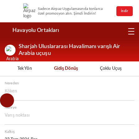
Sadece Airpaz Uygulamasında tonlarca
İndir
özel promosyon alın. Şimdi İndirin!
Havayolu Ortakları
Sharjah Uluslararası Havalimanı varışlı Air
Arabia uçuşu
Tek Yön
Gidiş Dönüş
Çoklu Uçuş
Nereden
Köken
Nereye
Varış noktası
Kalkış