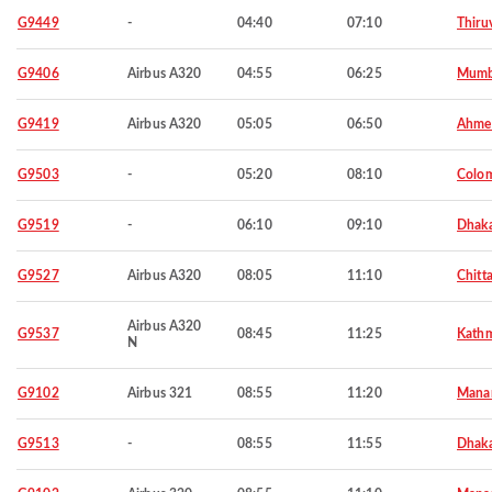
G9449
-
04:40
07:10
Thiru
G9406
Airbus A320
04:55
06:25
Mumb
G9419
Airbus A320
05:05
06:50
Ahme
G9503
-
05:20
08:10
Colo
G9519
-
06:10
09:10
Dhak
G9527
Airbus A320
08:05
11:10
Chitt
Airbus A320
G9537
08:45
11:25
Kath
N
G9102
Airbus 321
08:55
11:20
Mana
G9513
-
08:55
11:55
Dhak