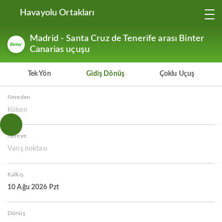
Havayolu Ortakları
Madrid - Santa Cruz de Tenerife arası Binter
Canarias uçuşu
Tek Yön
Gidiş Dönüş
Çoklu Uçuş
Nereden
Köken
Nereye
Varış noktası
Kalkış
10 Ağu 2026 Pzt
Dönüş