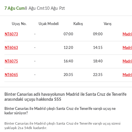
7 Ağu Cum
8 Ağu Cmt
10 Ağu Pzt
Uçuş No.
Uçak Modeli
Kalkış
Varış
NT6073
-
07:00
09:00
Madr
NT6063
-
12:20
14:15
Madr
NT6075
-
16:40
18:40
Madr
NT6065
-
20:35
22:35
Madr
Binter Canarias adlı havayolunun Madrid ile Santa Cruz de Tenerife
arasındaki uçuşu hakkında SSS
Binter Canarias ile Madrid çıkışlı Santa Cruz de Tenerife varışlı uçuş ne
kadar sürüyor?
Binter Canarias ile Madrid çıkışlı Santa Cruz de Tenerife varışlı uçuş süresi
yaklaşık 2sa 54dk kadardır.