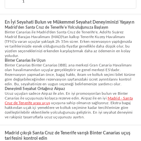
1
En İyi Seyahati Bulun ve Mükemmel Seyahat Deneyiminizi Yaşayın
Madrid'den Santa Cruz de Tenerife'e Yolculuğunuza Başlayın
Binter Canarias ile Madrid'den Santa Cruz de Tenerife'e, Adolfo Suárez
Madrid Barajas Havalimanı (MAD)'tan kalkıp Tenerife Kuzey Havalimanı
(TFN)'a varan uçuşlar yaklaşık 2h 55m sürer. Erken rezervasyon yaptığınızda
ve tarihlerinizde esnek olduğunuzda fiyatlar genellikle daha düşük olur, bu
yüzden seçeneklerinizi erkenden karşılaştırmak daha az ödemenin en kolay
yoludur.
Binter Canarias ile Uçun
Binter Canarias Binter Canarias (IBB), ana merkezi Gran Canaria Havalimanı
olan havalimanından uçuşlar gerçekleştirir ve genel merkezi ES'dadır.
Rezervasyon yapmadan önce, bagaj hakkı, ikram ve koltuk seçimi bilet türüne
göre değişebileceğinden rezervasyon sayfanızdaki ücret ayrıntılarını kontrol
edin. Bu, seyahatinize en uygun seçeneği belirlemenize yardımcı olur.
Deneyimli Seyahat Ortağınız Airpaz
Ucuz uçuşları sadece Airpaz ile alın. En iyi promosyonları bulun ve Binter
Canarias ile uçuşunuzu kolayca rezerve edin. Airpaz ile en iyi
Madrid - Santa
Cruz de Tenerife arası uçuş
uçuşuna sahip olmanızı sağlıyoruz. Ekstra bagaj
hakkından uçak içi yemeklere ve koltuk seçimine kadar tercihlerinize göre
özelleştirilebilir eklentilerle yolculuğunuzu geliştirin. En iyi seyahat deneyimi
ve rakipsiz tasarruflarla ucuz uçuşunuzu ayırtın.
Madrid çıkışlı Santa Cruz de Tenerife varışlı Binter Canarias uçuş
tarifesini kontrol edin