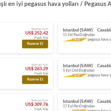
şlı en iyi pegasus hava yolları / Pegasus Ai
Başlangıç fiyatı
Istanbul (SAW)
Casabl
US$ 252.42
11 Eki Paz
Doğrudan
Fiyat/ Kişi
pegasus hava yo
Rezerve Et
Başlangıç fiyatı
Istanbul (SAW)
Casabl
US$ 263.29
5 Eyl Cmt
Doğrudan
Fiyat/ Kişi
pegasus hava yo
Rezerve Et
Başlangıç fiyatı
Istanbul (SAW)
Casabl
US$ 309.76
17 Eyl Per
Doğrudan
Fiyat/ Kişi
pegasus hava yo