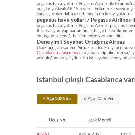
pegasus hava yolları / Pegasus Airlines ile Istanbul
uçuşlar yaklaşık 6h 15m sürer. Erken rezervasyon yap
karşılaştırmak daha az ödemenin en kolay yoludur.
pegasus hava yolları / Pegasus Airlines 
pegasus hava yolları / Pegasus Airlines pegasus hava
Rezervasyon yapmadan önce, bagaj hakkı, ikram ve kol
en uygun seçeneği belirlemenize yardımcı olur.
Deneyimli Seyahat Ortağınız Airpaz
Ucuz uçuşları sadece Airpaz ile alın. En iyi promosyo
Casablanca arası uçuş
uçuşuna sahip olmanızı sağlıyor
yolculuğunuzu geliştirin. En iyi seyahat deneyimi ve 
Istanbul çıkışlı Casablanca var
4 Ağu 2026 Sal
6 Ağu 2026 Per
Uçuş No.
Uçak Modeli
PC651
Airbus A321
19:45