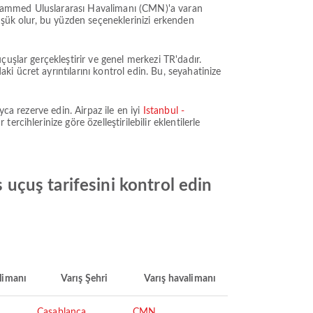
 Muhammed Uluslararası Havalimanı (CMN)'a varan
üşük olur, bu yüzden seçeneklerinizi erkenden
uşlar gerçekleştirir ve genel merkezi TR'dadır.
 ücret ayrıntılarını kontrol edin. Bu, seyahatinize
ca rezerve edin. Airpaz ile en iyi
Istanbul -
cihlerinize göre özelleştirilebilir eklentilerle
s uçuş tarifesini kontrol edin
limanı
Varış Şehri
Varış havalimanı
Casablanca
CMN