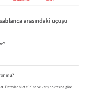
asablanca arasındaki uçuşu
or?
ıyor mu?