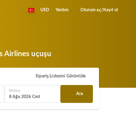
USD
Yardım
Oturum aç/Kayıt ol
s Airlines uçuşu
Sipariş Listesini Görüntüle
Dönüş
Ara
8 Ağu 2026 Cmt