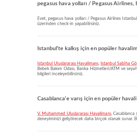
pegasus hava yolları / Pegasus Airlines,
Evet, pegasus hava yolları / Pegasus Airlines Istanbul - Casablanca uçuşu için online check-in imkanı sunar; uçuşunuzdan önce havayolunun web sitesi veya uygulaması
üzerinden check-in yapabilirsiniz.
Istanbul'te kalkış için en popüler havalim
İstanbul Uluslararası Havalimanı
,
İstanbul Sabiha Gö
Bebek Bakım Odası, Banka Hizmetleri/ATM ve seyahat d
bilgileri inceleyebilirsiniz.
Casablanca'e varış için en popüler havali
V. Muhammed Uluslararası Havalimanı
, Casablanca 
deneyiminizi geliştirecek daha birçok olanak sunar. Bu h