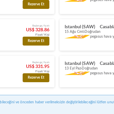
Rezerve Et
Başlangıç fiyatı
Istanbul (SAW)
Casabl
US$ 328.86
15 Ağu Cmt
Doğrudan
Fiyat/ Kişi
pegasus hava yo
Rezerve Et
Başlangıç fiyatı
Istanbul (SAW)
Casabl
US$ 331.95
13 Eyl Paz
Doğrudan
Fiyat/ Kişi
pegasus hava yo
Rezerve Et
bileceğini ve önceden haber verilmeksizin değiştirilebileceğini lütfen unu