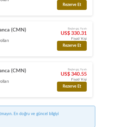
Rezerve Et
Başlangıç fiyatı
anca (CMN)
US$ 330.31
Fiyat/ Kişi
lları
Rezerve Et
Başlangıç fiyatı
anca (CMN)
US$ 340.55
Fiyat/ Kişi
lları
Rezerve Et
tmayın. En doğru ve güncel bilgiyi