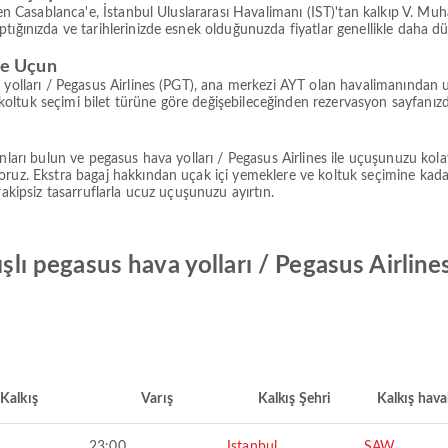
'den Casablanca'e, İstanbul Uluslararası Havalimanı (IST)'tan kalkıp V.
tığınızda ve tarihlerinizde esnek olduğunuzda fiyatlar genellikle daha d
ile Uçun
 yolları / Pegasus Airlines (PGT), ana merkezi AYT olan havalimanından uç
tuk seçimi bilet türüne göre değişebileceğinden rezervasyon sayfanızdaki
nları bulun ve pegasus hava yolları / Pegasus Airlines ile uçuşunuzu kolay
uz. Ekstra bagaj hakkından uçak içi yemeklere ve koltuk seçimine kadar ter
rakipsiz tasarruflarla ucuz uçuşunuzu ayırtın.
ışlı pegasus hava yolları / Pegasus Airline
Kalkış
Varış
Kalkış Şehri
Kalkış hava
23:00
Istanbul
SAW