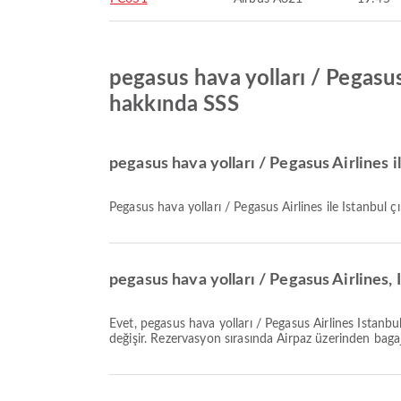
pegasus hava yolları / Pegasu
hakkında SSS
pegasus hava yolları / Pegasus Airlines i
pegasus hava yolları / Pegasus Airlines ile Istanbul ç
pegasus hava yolları / Pegasus Airlines, 
Evet, pegasus hava yolları / Pegasus Airlines Istanbul çıkışlı Casablanca varışlı Yerel & Uluslararası uçuşlar için bagaj hakkı sunar. Detaylar bilet türüne ve varış noktasına göre
değişir. Rezervasyon sırasında Airpaz üzerinden bagaj 