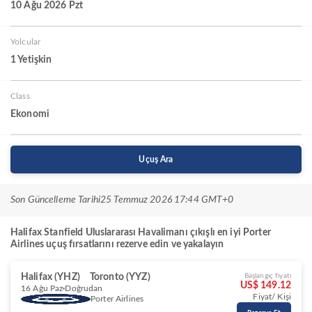
10 Ağu 2026 Pzt
Yolcular
1 Yetişkin
Class
Ekonomi
Uçuş Ara
Son Güncelleme Tarihi
25 Temmuz 2026 17:44 GMT+0
Halifax Stanfield Uluslararası Havalimanı çıkışlı en iyi Porter
Airlines uçuş fırsatlarını rezerve edin ve yakalayın
Halifax (YHZ)
Toronto (YYZ)
Başlangıç fiyatı
US$ 149.12
16 Ağu Paz
Doğrudan
Fiyat/ Kişi
Porter Airlines