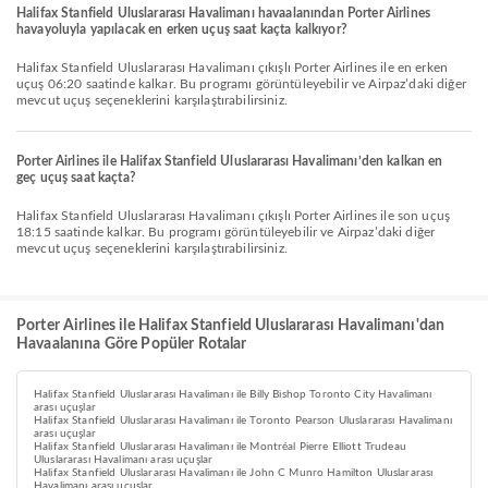
Halifax Stanfield Uluslararası Havalimanı havaalanından Porter Airlines
havayoluyla yapılacak en erken uçuş saat kaçta kalkıyor?
Halifax Stanfield Uluslararası Havalimanı çıkışlı Porter Airlines ile en erken
uçuş 06:20 saatinde kalkar. Bu programı görüntüleyebilir ve Airpaz’daki diğer
mevcut uçuş seçeneklerini karşılaştırabilirsiniz.
Porter Airlines ile Halifax Stanfield Uluslararası Havalimanı’den kalkan en
geç uçuş saat kaçta?
Halifax Stanfield Uluslararası Havalimanı çıkışlı Porter Airlines ile son uçuş
18:15 saatinde kalkar. Bu programı görüntüleyebilir ve Airpaz’daki diğer
mevcut uçuş seçeneklerini karşılaştırabilirsiniz.
Porter Airlines ile Halifax Stanfield Uluslararası Havalimanı'dan
Havaalanına Göre Popüler Rotalar
Halifax Stanfield Uluslararası Havalimanı ile Billy Bishop Toronto City Havalimanı
arası uçuşlar
Halifax Stanfield Uluslararası Havalimanı ile Toronto Pearson Uluslararası Havalimanı
arası uçuşlar
Halifax Stanfield Uluslararası Havalimanı ile Montréal Pierre Elliott Trudeau
Uluslararası Havalimanı arası uçuşlar
Halifax Stanfield Uluslararası Havalimanı ile John C Munro Hamilton Uluslararası
Havalimanı arası uçuşlar