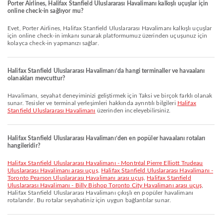
Porter Airlines, Halifax Stanfield Uluslararası Havalimanı kalkışlı uçuşlar için
online check-in sağlıyor mu?
Evet, Porter Airlines, Halifax Stanfield Uluslararası Havalimanı kalkışlı uçuşlar
için online check-in imkanı sunarak platformumuz üzerinden uçuşunuz için
kolayca check-in yapmanızı sağlar.
Halifax Stanfield Uluslararası Havalimanı’da hangi terminaller ve havaalanı
olanakları mevcuttur?
Havalimanı, seyahat deneyiminizi geliştirmek için Taksi ve birçok farklı olanak
sunar. Tesisler ve terminal yerleşimleri hakkında ayrıntılı bilgileri
Halifax
Stanfield Uluslararası Havalimanı
üzerinden inceleyebilirsiniz.
Halifax Stanfield Uluslararası Havalimanı’den en popüler havaalanı rotaları
hangileridir?
Halifax Stanfield Uluslararası Havalimanı - Montréal Pierre Elliott Trudeau
Uluslararası Havalimanı arası uçuş
,
Halifax Stanfield Uluslararası Havalimanı -
Toronto Pearson Uluslararası Havalimanı arası uçuş
,
Halifax Stanfield
Uluslararası Havalimanı - Billy Bishop Toronto City Havalimanı arası uçuş
,
Halifax Stanfield Uluslararası Havalimanı çıkışlı en popüler havalimanı
rotalarıdır. Bu rotalar seyahatiniz için uygun bağlantılar sunar.