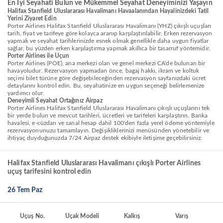
En İyi Seyahati Bulun ve Mükemmel Seyahat Deneyiminizi Yaşayın
Halifax Stanfield Uluslararası Havalimanı Havaalanından Hayalinizdeki Tatil
Yerini Ziyaret Edin
Porter Airlines Halifax Stanfield Uluslararası Havalimanı (YHZ) çıkışlı uçuşları
tarih, fiyat ve tarifeye göre kolayca aranıp karşılaştırılabilir. Erken rezervasyon
yapmak ve seyahat tarihlerinizde esnek olmak genellikle daha uygun fiyatlar
sağlar, bu yüzden erken karşılaştırma yapmak akıllıca bir tasarruf yöntemidir.
Porter Airlines ile Uçun
Porter Airlines (POE), ana merkezi olan ve genel merkezi CA'de bulunan bir
havayoludur. Rezervasyon yapmadan önce, bagaj hakkı, ikram ve koltuk
seçimi bilet türüne göre değişebileceğinden rezervasyon sayfanızdaki ücret
detaylarını kontrol edin. Bu, seyahatinize en uygun seçeneği belirlemenize
yardımcı olur.
Deneyimli Seyahat Ortağınız Airpaz
Porter Airlines Halifax Stanfield Uluslararası Havalimanı çıkışlı uçuşlarını tek
bir yerde bulun ve mevcut tarihleri, ücretleri ve tarifeleri karşılaştırın. Banka
havalesi, e-cüzdan ve sanal hesap dahil 100'den fazla yerel ödeme yöntemiyle
rezervasyonunuzu tamamlayın. Değişikliklerinizi menüsünden yönetebilir ve
ihtiyaç duyduğunuzda 7/24 Airpaz destek ekibiyle iletişime geçebilirsiniz.
Halifax Stanfield Uluslararası Havalimanı çıkışlı Porter Airlines
uçuş tarifesini kontrol edin
26 Tem Paz
Uçuş No.
Uçak Modeli
Kalkış
Varış