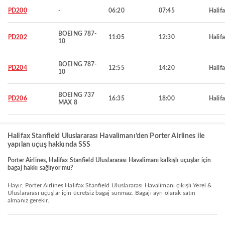
PD200
-
06:20
07:45
Halif
BOEING 787-
PD202
11:05
12:30
Halif
10
BOEING 787-
PD204
12:55
14:20
Halif
10
BOEING 737
PD206
16:35
18:00
Halif
MAX 8
Halifax Stanfield Uluslararası Havalimanı’den Porter Airlines ile
yapılan uçuş hakkında SSS
Porter Airlines, Halifax Stanfield Uluslararası Havalimanı kalkışlı uçuşlar için
bagaj hakkı sağlıyor mu?
Hayır, Porter Airlines Halifax Stanfield Uluslararası Havalimanı çıkışlı Yerel &
Uluslararası uçuşlar için ücretsiz bagaj sunmaz. Bagajı ayrı olarak satın
almanız gerekir.