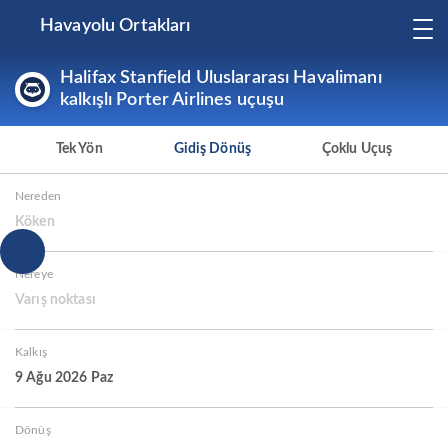
Havayolu Ortakları
Halifax Stanfield Uluslararası Havalimanı
kalkışlı Porter Airlines uçuşu
Tek Yön
Gidiş Dönüş
Çoklu Uçuş
Nereden
Köken
Nereye
Varış noktası
Kalkış
9 Ağu 2026 Paz
Dönüş