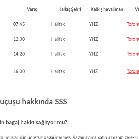
Varış
Kalkış Şehri
Kalkış havalimanı
Va
07:45
Halifax
YHZ
Toron
12:30
Halifax
YHZ
Toron
14:20
Halifax
YHZ
Toron
18:00
Halifax
YHZ
Toron
ax uçuşu hakkında SSS
için bagaj hakkı sağlıyor mu?
rası uçuşlar için ücretsiz bagaj içermez. Bagajı ayrıca satın almanız gerekir.