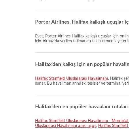
Porter Airlines, Halifax kalkışlı uçuşlar 
Evet, Porter Airlines Halifax kalkışlı uçuşlar için online check-in imkanı sunarak, platformumuz üzerinden uçuşunuz için rahatça check-in yapmanızı sağlar. İşlemi tamamlamak
için Airpaz'da verilen talimatları takip etmeniz yeterlid
Halifax’den kalkış için en popüler havali
Halifax Stanfield Uluslararası Havalimanı
, Halifax şe
sunar. Bu havalimanlarındaki tesisler ve terminal yerleş
Halifax’den en popüler havaalanı rotaları
Halifax Stanfield Uluslararası Havalimanı - Montréal
Uluslararası Havalimanı arası uçuş
,
Halifax Stanfield