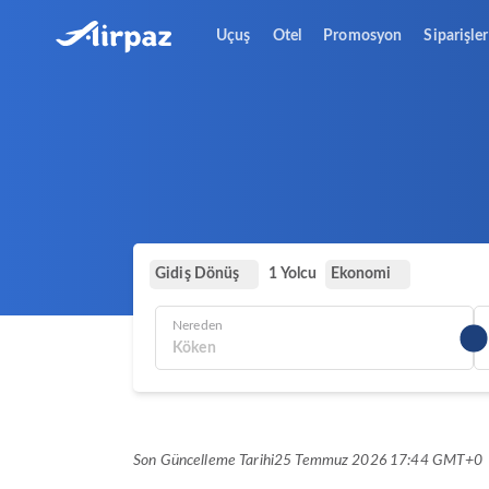
Uçuş
Otel
Promosyon
Siparişler
Gidiş Dönüş
Ekonomi
1 Yolcu
Nereden
Son Güncelleme Tarihi
25 Temmuz 2026 17:44 GMT+0