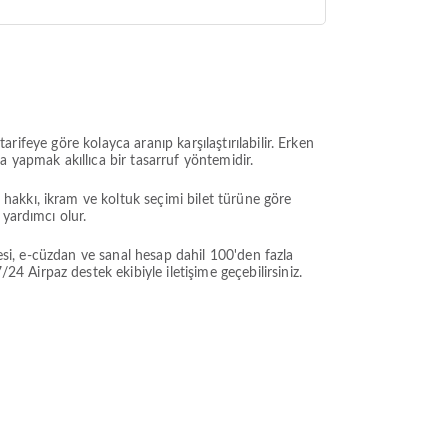
arifeye göre kolayca aranıp karşılaştırılabilir. Erken
 yapmak akıllıca bir tasarruf yöntemidir.
akkı, ikram ve koltuk seçimi bilet türüne göre
yardımcı olur.
valesi, e-cüzdan ve sanal hesap dahil 100'den fazla
Airpaz destek ekibiyle iletişime geçebilirsiniz.