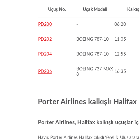
Uçuş No.
Uçak Modeli
Kalkış
PD200
-
06:20
PD202
BOEING 787-10
11:05
PD204
BOEING 787-10
12:55
BOEING 737 MAX
PD206
16:35
8
Porter Airlines kalkışlı Halif
Porter Airlines, Halifax kalkışlı uçuşlar 
Hayır, Porter Airlines Halifax çıkışlı Yerel & Uluslara