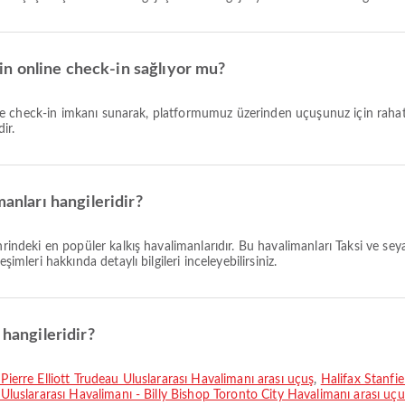
için online check-in sağlıyor mu?
ir.
manları hangileridir?
hrindeki en popüler kalkış havalimanlarıdır. Bu havalimanları Taksi ve se
imleri hakkında detaylı bilgileri inceleyebilirsiniz.
 hangileridir?
 Pierre Elliott Trudeau Uluslararası Havalimanı arası uçuş
,
Halifax Stanfi
 Uluslararası Havalimanı - Billy Bishop Toronto City Havalimanı arası uçu