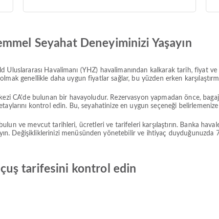
emmel Seyahat Deneyiminizi Yaşayın
ield Uluslararası Havalimanı (YHZ) havalimanından kalkarak tarih, fiyat ve t
lmak genellikle daha uygun fiyatlar sağlar, bu yüzden erken karşılaştırma
rkezi CA'de bulunan bir havayoludur. Rezervasyon yapmadan önce, bagaj h
taylarını kontrol edin. Bu, seyahatinize en uygun seçeneği belirlemenize 
e bulun ve mevcut tarihleri, ücretleri ve tarifeleri karşılaştırın. Banka ha
 Değişikliklerinizi menüsünden yönetebilir ve ihtiyaç duyduğunuzda 7/24 
uçuş tarifesini kontrol edin