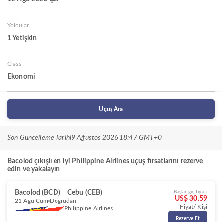
Yolcular
1 Yetişkin
Class
Ekonomi
Uçuş Ara
Son Güncelleme Tarihi
9 Ağustos 2026 18:47 GMT+0
Bacolod çıkışlı en iyi Philippine Airlines uçuş fırsatlarını rezerve
edin ve yakalayın
Bacolod (BCD)
Cebu (CEB)
Başlangıç fiyatı
US$ 30.59
21 Ağu Cum
Doğrudan
Fiyat/ Kişi
Philippine Airlines
Rezerve Et