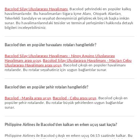
Bacolod Silay Uluslararası Havalimanı
, Bacolod şehrindeki en popüler kalkış
havalimanlarıdır. Bu havalimanları Sigara İçme Alanı, Otopark Alanları,
Tekerlekli Sandalye ve seyahat deneyiminizi geliştirecek birçok başka imkân
sunar. Bu havalimanlarındaki tesisler ve terminal yerleşimleri hakkında detaylı
bilgileri inceleyebilirsiniz.
Bacolod’den en popüler havaalanı rotaları hangileridir?
Bacolod Silay Uluslararası Havalimanı - Ninoy Aquino Uluslararası
Havalimanı arası uçuş
,
Bacolod Silay Uluslararası Havalimanı - Mactan Cebu
Uluslararası Havalimanı arası uçuş
, Bacolod çıkışlı en popüler havalimanı
rotalarıdır. Bu rotalar seyahatiniz için uygun bağlantılar sunar.
Bacolod’den en popüler şehir rotaları hangileridir?
Bacolod - Manila arası uçuş
,
Bacolod - Cebu arası uçuş
, Bacolod çıkışlı en
popüler şehir rotalarıdır. Bu rotalar büyük şehirlerden uygun bağlantılar
sunar.
Philippine Airlines ile Bacolod’den kalkan en erken uçuş saat kaçta?
Philippine Airlines ile Bacolod çıkışlı en erken uçuş 06:15 saatinde kalkar. Bu