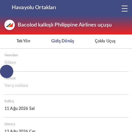
Havayolu Ortakları
Bacolod kalkışlı Philippine Airlines uçuşu
Tek Yön
Gidiş Dönüş
Çoklu Uçuş
Nereden
Köken
Nereye
Varış noktası
Kalkış
11 Ağu 2026 Sal
Dönüş
12 Ağu 2026 Çar