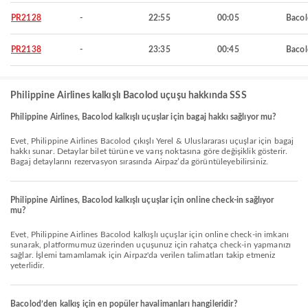
PR2128
-
22:55
00:05
Baco
PR2138
-
23:35
00:45
Baco
Philippine Airlines kalkışlı Bacolod uçuşu hakkında SSS
Philippine Airlines, Bacolod kalkışlı uçuşlar için bagaj hakkı sağlıyor mu?
Evet, Philippine Airlines Bacolod çıkışlı Yerel & Uluslararası uçuşlar için bagaj
hakkı sunar. Detaylar bilet türüne ve varış noktasına göre değişiklik gösterir.
Bagaj detaylarını rezervasyon sırasında Airpaz’da görüntüleyebilirsiniz.
Philippine Airlines, Bacolod kalkışlı uçuşlar için online check-in sağlıyor
mu?
Evet, Philippine Airlines Bacolod kalkışlı uçuşlar için online check-in imkanı
sunarak, platformumuz üzerinden uçuşunuz için rahatça check-in yapmanızı
sağlar. İşlemi tamamlamak için Airpaz'da verilen talimatları takip etmeniz
yeterlidir.
Bacolod’den kalkış için en popüler havalimanları hangileridir?