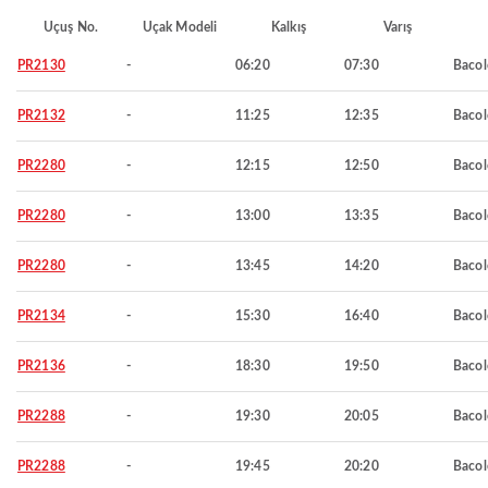
Uçuş No.
Uçak Modeli
Kalkış
Varış
PR2130
-
06:20
07:30
Baco
PR2132
-
11:25
12:35
Baco
PR2280
-
12:15
12:50
Baco
PR2280
-
13:00
13:35
Baco
PR2280
-
13:45
14:20
Baco
PR2134
-
15:30
16:40
Baco
PR2136
-
18:30
19:50
Baco
PR2288
-
19:30
20:05
Baco
PR2288
-
19:45
20:20
Baco