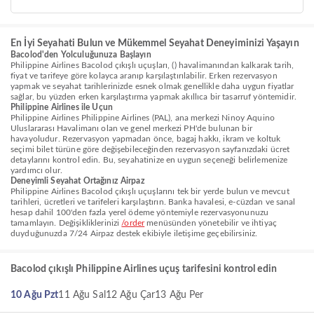
En İyi Seyahati Bulun ve Mükemmel Seyahat Deneyiminizi Yaşayın
Bacolod'den Yolculuğunuza Başlayın
Philippine Airlines Bacolod çıkışlı uçuşları, () havalimanından kalkarak tarih,
fiyat ve tarifeye göre kolayca aranıp karşılaştırılabilir. Erken rezervasyon
yapmak ve seyahat tarihlerinizde esnek olmak genellikle daha uygun fiyatlar
sağlar, bu yüzden erken karşılaştırma yapmak akıllıca bir tasarruf yöntemidir.
Philippine Airlines ile Uçun
Philippine Airlines Philippine Airlines (PAL), ana merkezi Ninoy Aquino
Uluslararası Havalimanı olan ve genel merkezi PH'de bulunan bir
havayoludur. Rezervasyon yapmadan önce, bagaj hakkı, ikram ve koltuk
seçimi bilet türüne göre değişebileceğinden rezervasyon sayfanızdaki ücret
detaylarını kontrol edin. Bu, seyahatinize en uygun seçeneği belirlemenize
yardımcı olur.
Deneyimli Seyahat Ortağınız Airpaz
Philippine Airlines Bacolod çıkışlı uçuşlarını tek bir yerde bulun ve mevcut
tarihleri, ücretleri ve tarifeleri karşılaştırın. Banka havalesi, e-cüzdan ve sanal
hesap dahil 100'den fazla yerel ödeme yöntemiyle rezervasyonunuzu
tamamlayın. Değişikliklerinizi
/order
menüsünden yönetebilir ve ihtiyaç
duyduğunuzda 7/24 Airpaz destek ekibiyle iletişime geçebilirsiniz.
Bacolod çıkışlı Philippine Airlines uçuş tarifesini kontrol edin
10 Ağu Pzt
11 Ağu Sal
12 Ağu Çar
13 Ağu Per