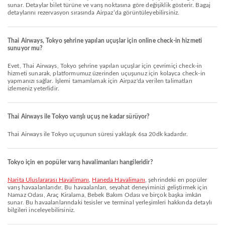
sunar. Detaylar bilet türüne ve varış noktasına göre değişiklik gösterir. Bagaj
detaylarını rezervasyon sırasında Airpaz’da görüntüleyebilirsiniz.
Thai Airways, Tokyo şehrine yapılan uçuşlar için online check-in hizmeti
sunuyor mu?
Evet, Thai Airways, Tokyo şehrine yapılan uçuşlar için çevrimiçi check-in
hizmeti sunarak, platformumuz üzerinden uçuşunuz için kolayca check-in
yapmanızı sağlar. İşlemi tamamlamak için Airpaz'da verilen talimatları
izlemeniz yeterlidir.
Thai Airways ile Tokyo varışlı uçuş ne kadar sürüyor?
Thai Airways ile Tokyo uçuşunun süresi yaklaşık 6sa 20dk kadardır.
Tokyo için en popüler varış havalimanları hangileridir?
Narita Uluslararası Havalimanı
,
Haneda Havalimanı
, şehrindeki en popüler
varış havaalanlarıdır. Bu havaalanları, seyahat deneyiminizi geliştirmek için
Namaz Odası, Araç Kiralama, Bebek Bakım Odası ve birçok başka imkân
sunar. Bu havaalanlarındaki tesisler ve terminal yerleşimleri hakkında detaylı
bilgileri inceleyebilirsiniz.