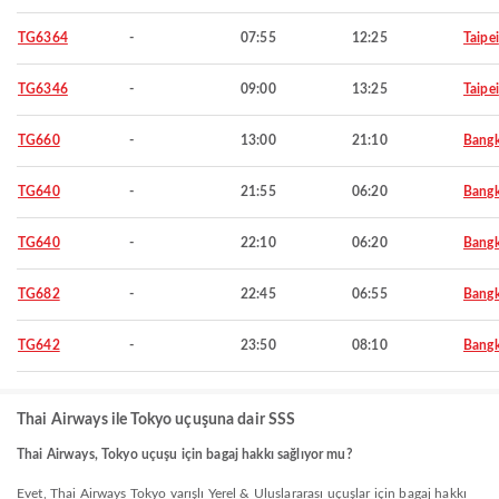
TG6364
-
07:55
12:25
Taipei
TG6346
-
09:00
13:25
Taipei
TG660
-
13:00
21:10
Bang
TG640
-
21:55
06:20
Bang
TG640
-
22:10
06:20
Bang
TG682
-
22:45
06:55
Bang
TG642
-
23:50
08:10
Bang
Thai Airways ile Tokyo uçuşuna dair SSS
Thai Airways, Tokyo uçuşu için bagaj hakkı sağlıyor mu?
Evet, Thai Airways Tokyo varışlı Yerel & Uluslararası uçuşlar için bagaj hakkı