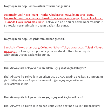
Tokyo için en popüler havaalanı rotaları hangileridir?
Suvarnabhumi Havalimanı - Narita Uluslararası Havalimanı arası uçuş
,
Suvarnabhumi Havalimanı - Haneda Havalimanı arası uçuş
,
Naha Havalimanı
- Haneda Havalimanı arası uçuş
, Tokyo için en popüler havalimanı rotalarıdır.
Bu rotalar seyahatiniz için uygun bağlantılar sunar.
Tokyo için en popüler şehir rotaları hangileridir?
Bangkok - Tokyo arası uçuş
,
Okinawa Naha - Tokyo arası uçuş
,
Taipei - Tokyo
arası uçuş
, Tokyo için en popüler şehir rotalarıdır. Bu rotalar büyük
şehirlerden uygun bağlantılar sunar.
Thai Airways ile Tokyo varışlı en erken uçuş saat kaçta kalkıyor?
Thai Airways ile Tokyo için en erken uçuş 07:00 saatinde kalkar. Bu programı
görüntüleyebilir ve Airpaz’da mevcut diğer uçuş seçeneklerini
karşılaştırabilirsiniz.
Thai Airways ile Tokyo varışlı en geç uçuş saat kaçta kalkıyor?
Thai Airways ile Tokyo için en geç uçuş 23:55 saatinde kalkar. Bu programı