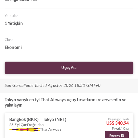
Yolcular
1 Yetişkin
Class
Ekonomi
Uçuş Ara
Son Güncelleme Tarihi
8 Ağustos 2026 18:31 GMT+0
Tokyo varışlı en iyi Thai Airways uçuş fırsatlarını rezerve edin ve
yakalayın
Bangkok (BKK)
Tokyo (NRT)
Başlangıç fiyatı
US$ 340.94
23 Eyl Çar
Doğrudan
Fiyat/ Kişi
Thai Airways
Rezerve Et