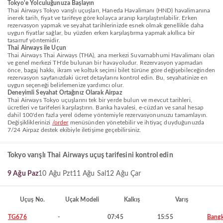
Tokyo'e Yolculuğunuza Başlayın
Thai Airways Tokyo varışlı uçuşları, Haneda Havalimanı (HND) havalimanına
inerek tarih, fiyat ve tarifeye göre kolayca aranıp karşılaştırılabilir. Erken
rezervasyon yapmak ve seyahat tarihlerinizde esnek olmak genellikle daha
uygun fiyatlar sağlar, bu yüzden erken karşılaştırma yapmak akıllıca bir
tasarruf yöntemidir.
Thai Airways ile Uçun
Thai Airways Thai Airways (THA), ana merkezi Suvarnabhumi Havalimanı olan
ve genel merkezi TH'de bulunan bir havayoludur. Rezervasyon yapmadan
önce, bagaj hakkı, ikram ve koltuk seçimi bilet türüne göre değişebileceğinden
rezervasyon sayfanızdaki ücret detaylarını kontrol edin. Bu, seyahatinize en
uygun seçeneği belirlemenize yardımcı olur.
Deneyimli Seyahat Ortağınız Olarak Airpaz
Thai Airways Tokyo uçuşlarını tek bir yerde bulun ve mevcut tarihleri,
ücretleri ve tarifeleri karşılaştırın. Banka havalesi, e-cüzdan ve sanal hesap
dahil 100'den fazla yerel ödeme yöntemiyle rezervasyonunuzu tamamlayın.
Değişikliklerinizi
/order
menüsünden yönetebilir ve ihtiyaç duyduğunuzda
7/24 Airpaz destek ekibiyle iletişime geçebilirsiniz.
Tokyo varışlı Thai Airways uçuş tarifesini kontrol edin
9 Ağu Paz
10 Ağu Pzt
11 Ağu Sal
12 Ağu Çar
Uçuş No.
Uçak Modeli
Kalkış
Varış
TG676
-
07:45
15:55
Bang