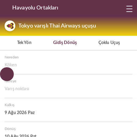
Havayolu Ortakları
Tokyo varışlı Thai Airways uçuşu
Tek Yön
Gidiş Dönüş
Çoklu Uçuş
Nereden
Köken
Nereye
Varış noktası
Kalkış
9 Ağu 2026 Paz
Dönüş
10 Ağu 2026 Pzt