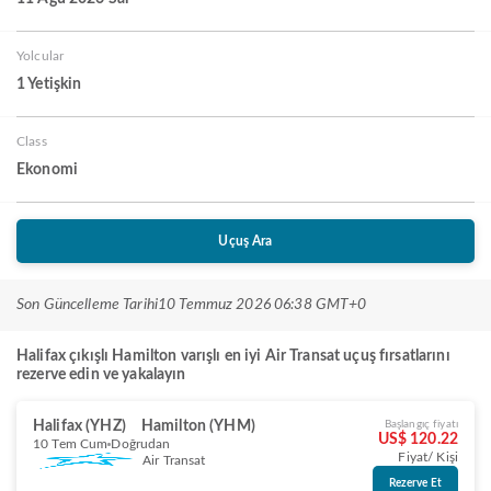
Yolcular
1 Yetişkin
Class
Ekonomi
Uçuş Ara
Son Güncelleme Tarihi
10 Temmuz 2026 06:38 GMT+0
Halifax çıkışlı Hamilton varışlı en iyi Air Transat uçuş fırsatlarını
rezerve edin ve yakalayın
Halifax (YHZ)
Hamilton (YHM)
Başlangıç fiyatı
US$ 120.22
10 Tem Cum
Doğrudan
Fiyat/ Kişi
Air Transat
Rezerve Et