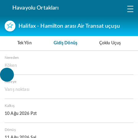
Havayolu Ortakları
Halifax - Hamilton arası Air Transat uçuşu
Tek Yön
Gidiş Dönüş
Çoklu Uçuş
Nereden
Köken
Nereye
Varış noktası
Kalkış
10 Ağu 2026 Pzt
Dönüş
11 Ağu 2026 Sal