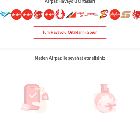
Airpaz Havayolu Ortakları
Tüm Havayolu Ortaklarını Görün
Neden Airpaz ile seyahat etmelisiniz