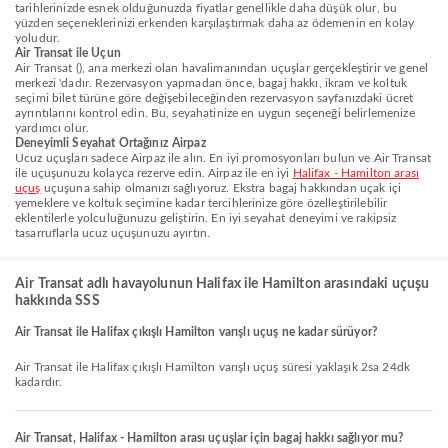
tarihlerinizde esnek olduğunuzda fiyatlar genellikle daha düşük olur, bu
yüzden seçeneklerinizi erkenden karşılaştırmak daha az ödemenin en kolay
yoludur.
Air Transat ile Uçun
Air Transat (), ana merkezi olan havalimanından uçuşlar gerçekleştirir ve genel
merkezi 'dadır. Rezervasyon yapmadan önce, bagaj hakkı, ikram ve koltuk
seçimi bilet türüne göre değişebileceğinden rezervasyon sayfanızdaki ücret
ayrıntılarını kontrol edin. Bu, seyahatinize en uygun seçeneği belirlemenize
yardımcı olur.
Deneyimli Seyahat Ortağınız Airpaz
Ucuz uçuşları sadece Airpaz ile alın. En iyi promosyonları bulun ve Air Transat
ile uçuşunuzu kolayca rezerve edin. Airpaz ile en iyi
Halifax - Hamilton arası
uçuş
uçuşuna sahip olmanızı sağlıyoruz. Ekstra bagaj hakkından uçak içi
yemeklere ve koltuk seçimine kadar tercihlerinize göre özelleştirilebilir
eklentilerle yolculuğunuzu geliştirin. En iyi seyahat deneyimi ve rakipsiz
tasarruflarla ucuz uçuşunuzu ayırtın.
Air Transat adlı havayolunun Halifax ile Hamilton arasındaki uçuşu
hakkında SSS
Air Transat ile Halifax çıkışlı Hamilton varışlı uçuş ne kadar sürüyor?
Air Transat ile Halifax çıkışlı Hamilton varışlı uçuş süresi yaklaşık 2sa 24dk
kadardır.
Air Transat, Halifax - Hamilton arası uçuşlar için bagaj hakkı sağlıyor mu?