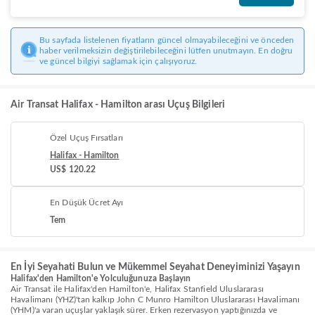
Bu sayfada listelenen fiyatların güncel olmayabileceğini ve önceden
haber verilmeksizin değiştirilebileceğini lütfen unutmayın. En doğru
ve güncel bilgiyi sağlamak için çalışıyoruz.
Air Transat Halifax - Hamilton arası Uçuş Bilgileri
Özel Uçuş Fırsatları
Halifax - Hamilton
US$ 120.22
En Düşük Ücret Ayı
Tem
En İyi Seyahati Bulun ve Mükemmel Seyahat Deneyiminizi Yaşayın
Halifax'den Hamilton'e Yolculuğunuza Başlayın
Air Transat ile Halifax'den Hamilton'e, Halifax Stanfield Uluslararası
Havalimanı (YHZ)'tan kalkıp John C Munro Hamilton Uluslararası Havalimanı
(YHM)'a varan uçuşlar yaklaşık sürer. Erken rezervasyon yaptığınızda ve