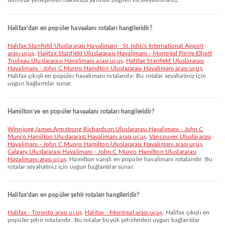
terminal yerleşimleri hakkında ayrıntılı bilgileri inceleyebilirsiniz.
Halifax’dan en popüler havaalanı rotaları hangileridir?
Halifax Stanfield Uluslararası Havalimanı - St John's International Airport
arası uçuş
,
Halifax Stanfield Uluslararası Havalimanı - Montréal Pierre Elliott
Trudeau Uluslararası Havalimanı arası uçuş
,
Halifax Stanfield Uluslararası
Havalimanı - John C Munro Hamilton Uluslararası Havalimanı arası uçuş
,
Halifax çıkışlı en popüler havalimanı rotalarıdır. Bu rotalar seyahatiniz için
uygun bağlantılar sunar.
Hamilton’ye en popüler havaalanı rotaları hangileridir?
Winnipeg James Armstrong Richardson Uluslararası Havalimanı - John C
Munro Hamilton Uluslararası Havalimanı arası uçuş
,
Vancouver Uluslararası
Havalimanı - John C Munro Hamilton Uluslararası Havalimanı arası uçuş
,
Calgary Uluslararası Havalimanı - John C Munro Hamilton Uluslararası
Havalimanı arası uçuş
, Hamilton varışlı en popüler havalimanı rotalarıdır. Bu
rotalar seyahatiniz için uygun bağlantılar sunar.
Halifax’dan en popüler şehir rotaları hangileridir?
Halifax - Toronto arası uçuş
,
Halifax - Montreal arası uçuş
, Halifax çıkışlı en
popüler şehir rotalarıdır. Bu rotalar büyük şehirlerden uygun bağlantılar