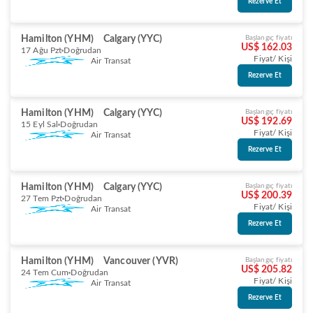
Rezerve Et
Hamilton (YHM)
Calgary (YYC)
Başlangıç fiyatı
US$ 162.03
17 Ağu Pzt
Doğrudan
Fiyat/ Kişi
Air Transat
Rezerve Et
Hamilton (YHM)
Calgary (YYC)
Başlangıç fiyatı
US$ 192.69
15 Eyl Sal
Doğrudan
Fiyat/ Kişi
Air Transat
Rezerve Et
Hamilton (YHM)
Calgary (YYC)
Başlangıç fiyatı
US$ 200.39
27 Tem Pzt
Doğrudan
Fiyat/ Kişi
Air Transat
Rezerve Et
Hamilton (YHM)
Vancouver (YVR)
Başlangıç fiyatı
US$ 205.82
24 Tem Cum
Doğrudan
Fiyat/ Kişi
Air Transat
Rezerve Et