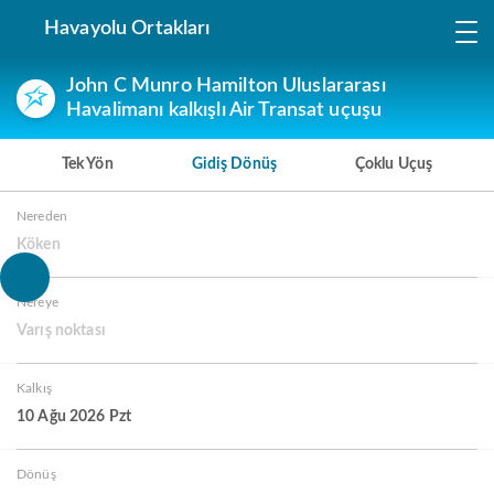
Havayolu Ortakları
John C Munro Hamilton Uluslararası
Havalimanı kalkışlı Air Transat uçuşu
Tek Yön
Gidiş Dönüş
Çoklu Uçuş
Nereden
Köken
Nereye
Varış noktası
Kalkış
10 Ağu 2026 Pzt
Dönüş