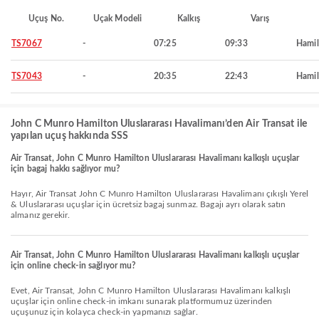
Uçuş No.
Uçak Modeli
Kalkış
Varış
TS7067
-
07:25
09:33
Hamil
TS7043
-
20:35
22:43
Hamil
John C Munro Hamilton Uluslararası Havalimanı’den Air Transat ile
yapılan uçuş hakkında SSS
Air Transat, John C Munro Hamilton Uluslararası Havalimanı kalkışlı uçuşlar
için bagaj hakkı sağlıyor mu?
Hayır, Air Transat John C Munro Hamilton Uluslararası Havalimanı çıkışlı Yerel
& Uluslararası uçuşlar için ücretsiz bagaj sunmaz. Bagajı ayrı olarak satın
almanız gerekir.
Air Transat, John C Munro Hamilton Uluslararası Havalimanı kalkışlı uçuşlar
için online check-in sağlıyor mu?
Evet, Air Transat, John C Munro Hamilton Uluslararası Havalimanı kalkışlı
uçuşlar için online check-in imkanı sunarak platformumuz üzerinden
uçuşunuz için kolayca check-in yapmanızı sağlar.