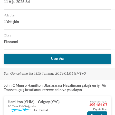
11 Ağu 2026 Sal
Yolcular
1 Yetişkin
Class
Ekonomi
Uçuş Ara
Son Güncelleme Tarihi
15 Temmuz 2026 01:06 GMT+0
John C Munro Hamilton Uluslararası Havalimanı çıkışlı en iyi Air
Transat uçuş fırsatlarını rezerve edin ve yakalayın
Hamilton (YHM)
Calgary (YYC)
Başlangıç fiyatı
US$ 161.07
20 Tem Pzt
Doğrudan
Fiyat/ Kişi
Air Transat