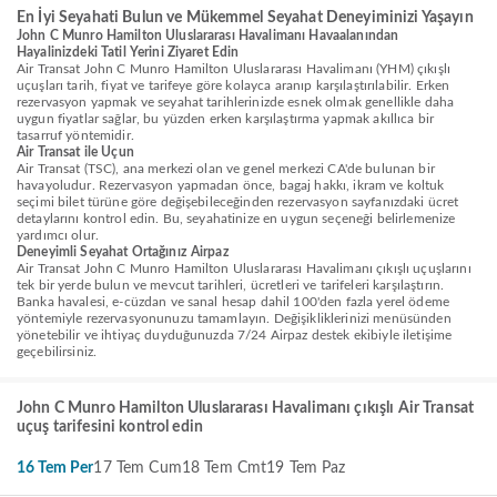
En İyi Seyahati Bulun ve Mükemmel Seyahat Deneyiminizi Yaşayın
John C Munro Hamilton Uluslararası Havalimanı Havaalanından
Hayalinizdeki Tatil Yerini Ziyaret Edin
Air Transat John C Munro Hamilton Uluslararası Havalimanı (YHM) çıkışlı
uçuşları tarih, fiyat ve tarifeye göre kolayca aranıp karşılaştırılabilir. Erken
rezervasyon yapmak ve seyahat tarihlerinizde esnek olmak genellikle daha
uygun fiyatlar sağlar, bu yüzden erken karşılaştırma yapmak akıllıca bir
tasarruf yöntemidir.
Air Transat ile Uçun
Air Transat (TSC), ana merkezi olan ve genel merkezi CA'de bulunan bir
havayoludur. Rezervasyon yapmadan önce, bagaj hakkı, ikram ve koltuk
seçimi bilet türüne göre değişebileceğinden rezervasyon sayfanızdaki ücret
detaylarını kontrol edin. Bu, seyahatinize en uygun seçeneği belirlemenize
yardımcı olur.
Deneyimli Seyahat Ortağınız Airpaz
Air Transat John C Munro Hamilton Uluslararası Havalimanı çıkışlı uçuşlarını
tek bir yerde bulun ve mevcut tarihleri, ücretleri ve tarifeleri karşılaştırın.
Banka havalesi, e-cüzdan ve sanal hesap dahil 100'den fazla yerel ödeme
yöntemiyle rezervasyonunuzu tamamlayın. Değişikliklerinizi menüsünden
yönetebilir ve ihtiyaç duyduğunuzda 7/24 Airpaz destek ekibiyle iletişime
geçebilirsiniz.
John C Munro Hamilton Uluslararası Havalimanı çıkışlı Air Transat
uçuş tarifesini kontrol edin
16 Tem Per
17 Tem Cum
18 Tem Cmt
19 Tem Paz