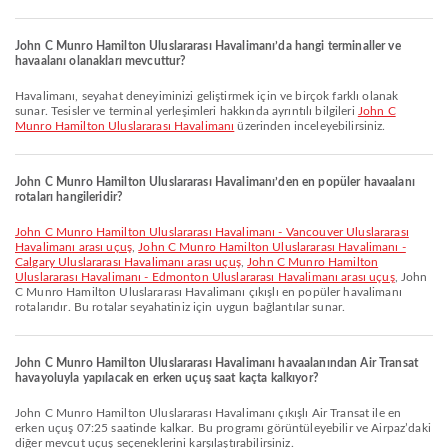
John C Munro Hamilton Uluslararası Havalimanı’da hangi terminaller ve
havaalanı olanakları mevcuttur?
Havalimanı, seyahat deneyiminizi geliştirmek için ve birçok farklı olanak
sunar. Tesisler ve terminal yerleşimleri hakkında ayrıntılı bilgileri
John C
Munro Hamilton Uluslararası Havalimanı
üzerinden inceleyebilirsiniz.
John C Munro Hamilton Uluslararası Havalimanı’den en popüler havaalanı
rotaları hangileridir?
John C Munro Hamilton Uluslararası Havalimanı - Vancouver Uluslararası
Havalimanı arası uçuş
,
John C Munro Hamilton Uluslararası Havalimanı -
Calgary Uluslararası Havalimanı arası uçuş
,
John C Munro Hamilton
Uluslararası Havalimanı - Edmonton Uluslararası Havalimanı arası uçuş
, John
C Munro Hamilton Uluslararası Havalimanı çıkışlı en popüler havalimanı
rotalarıdır. Bu rotalar seyahatiniz için uygun bağlantılar sunar.
John C Munro Hamilton Uluslararası Havalimanı havaalanından Air Transat
havayoluyla yapılacak en erken uçuş saat kaçta kalkıyor?
John C Munro Hamilton Uluslararası Havalimanı çıkışlı Air Transat ile en
erken uçuş 07:25 saatinde kalkar. Bu programı görüntüleyebilir ve Airpaz’daki
diğer mevcut uçuş seçeneklerini karşılaştırabilirsiniz.