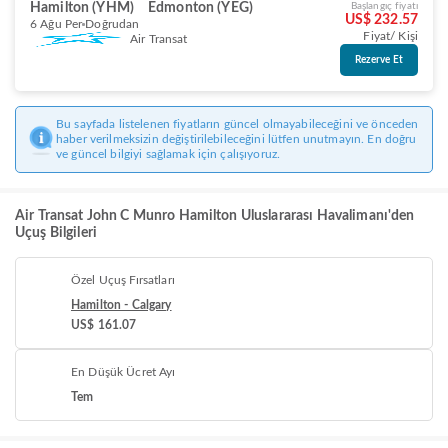
Hamilton (YHM)
Edmonton (YEG)
Başlangıç fiyatı
US$ 232.57
6 Ağu Per
Doğrudan
Fiyat/ Kişi
Air Transat
Rezerve Et
Bu sayfada listelenen fiyatların güncel olmayabileceğini ve önceden
haber verilmeksizin değiştirilebileceğini lütfen unutmayın. En doğru
ve güncel bilgiyi sağlamak için çalışıyoruz.
Air Transat John C Munro Hamilton Uluslararası Havalimanı'den
Uçuş Bilgileri
Özel Uçuş Fırsatları
Hamilton - Calgary
US$ 161.07
En Düşük Ücret Ayı
Tem